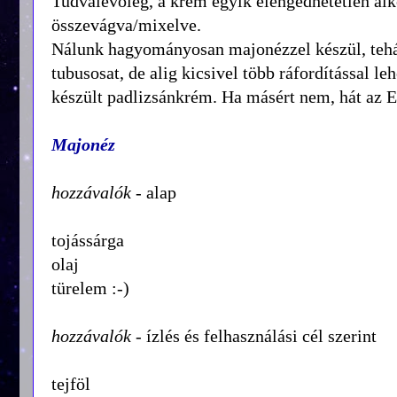
Tudvalevőleg, a krém egyik elengedhetetlen alk
összevágva/mixelve.
Nálunk hagyományosan majonézzel készül, tehát
tubusosat, de alig kicsivel több ráfordítással le
készült padlizsánkrém. Ha másért nem, hát az E-
Majonéz
hozzávalók
- alap
tojássárga
olaj
türelem :-)
hozzávalók
- ízlés és felhasználási cél szerint
tejföl