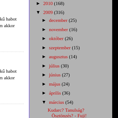
►
2010
(168)
▼
2009
(316)
ékű habot
►
december
(25)
em akkor
►
november
(16)
►
október
(26)
►
szeptember
(15)
►
augusztus
(14)
►
július
(30)
ékű habot
►
június
(27)
em akkor
►
május
(24)
►
április
(36)
▼
március
(54)
Kudarc? Tanulság?
Ösztönzés? - Fuji!