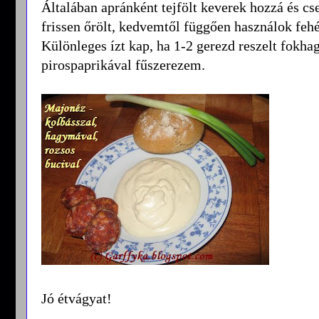
Általában apránként tejfölt keverek hozzá és cs
frissen őrölt, kedvemtől függően használok fehér
Különleges ízt kap, ha 1-2 gerezd reszelt fokhag
pirospaprikával fűszerezem.
Jó étvágyat!