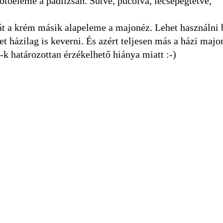
otóeleme a padlizsán. Sütve, pucolva, lecsepegtetve,
 a krém másik alapeleme a majonéz. Lehet használni b
het házilag is keverni. És azért teljesen más a házi majo
k határozottan érzékelhető hiánya miatt :-)