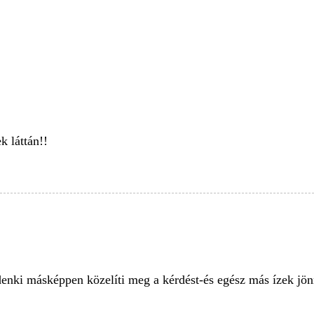
k láttán!!
enki másképpen közelíti meg a kérdést-és egész más ízek jö