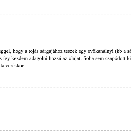
éggel, hogy a tojás sárgájához teszek egy evőkanálnyi (kb a s
 így kezdem adagolni hozzá az olajat. Soha sem csapódott ki
 keveréskor.