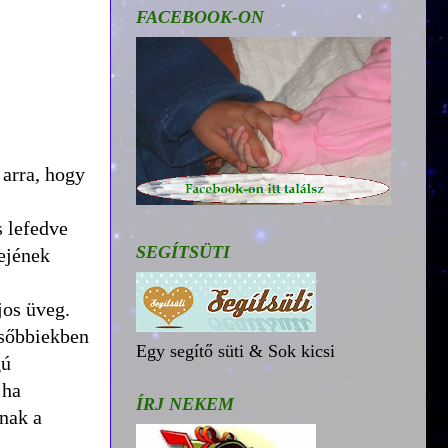
FACEBOOK-ON
 arra, hogy
s lefedve
SEGÍTSÜTI
tejének
jos üveg.
ésőbbiekben
Egy segítő süti & Sok kicsi
gú
 ha
ÍRJ NEKEM
nnak a