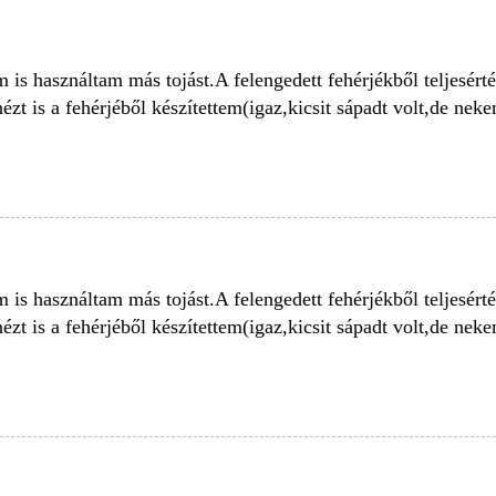
 is használtam más tojást.A felengedett fehérjékből teljesért
zt is a fehérjéből készítettem(igaz,kicsit sápadt volt,de nek
 is használtam más tojást.A felengedett fehérjékből teljesért
zt is a fehérjéből készítettem(igaz,kicsit sápadt volt,de nek