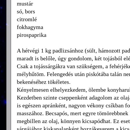
mustár
só, bors
citromlé
fokhagyma
pirospaprika
A hétvégi 1 kg padlizsánhoz (sült, hámozott pad
maradt is belőle, úgy gondolom, két tojásból elé
Csak a tojássárgákra van szükségem, a fehérjék
mélyhűtöm. Felengedés után piskótába talán nem
bekenéséhez tökéletes.
Kényelmesen elhelyezkedem, ölembe konyharuha 
Kezdetben szinte cseppenként adagolom az olaj
is egészen apránként, nagyon vékony csíkban fo
masszához. Becsapós, mert egyre tömörebbnek lát
megbillen az olaj, könnyen kicsapódhat. Ez ese
sárgájához kiskanalanként hozzákeverem a kics