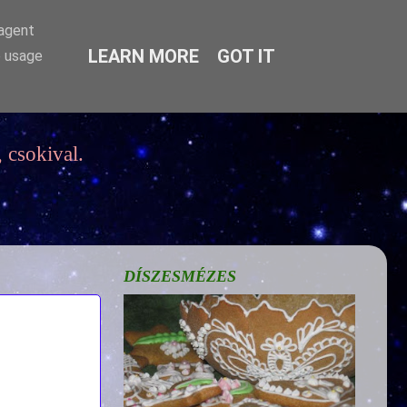
-agent
LEARN MORE
GOT IT
e usage
 csokival.
DÍSZESMÉZES