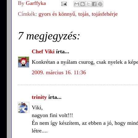
By
Garffyka
Címkék:
gyors és könnyű
,
tojás
,
tojásfehérje
7 megjegyzés:
Chef Viki
írta...
Konkrétan a nyálam csurog, csak nyelek a képe
2009. március 16. 11:36
trinity
írta...
Viki,
nagyon fini volt!!!
Én nem így készítem, az ebben a jó, hogy mind
létre....