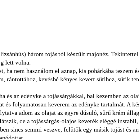
lizsánhús) három tojásból készült majonéz. Tekintettel
g lett volna.
et, ha nem használom el aznap, kis pohárkába teszem é
, rántottához, kevésbé kényes kevert sütihez, sütik te
és az edényke a tojássárgákkal, bal kezemben az ola
at és folyamatosan keverem az edényke tartalmát. A k
lytatva adom az olajat az egyre dúsuló, sűrű krém álla
szik, de a tojássárgás-olajos keverék eléggé instabil,
tben sincs semmi veszve, felütök egy másik tojást és a
apódottat.