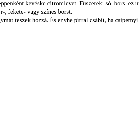
eppenként kevéske citromlevet. Fűszerek: só, bors, ez u
-, fekete- vagy színes borst.
ymát teszek hozzá. És enyhe pírral csábít, ha csipetnyi