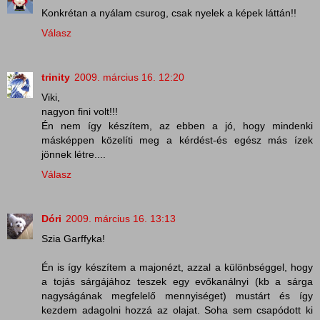
Konkrétan a nyálam csurog, csak nyelek a képek láttán!!
Válasz
trinity
2009. március 16. 12:20
Viki,
nagyon fini volt!!!
Én nem így készítem, az ebben a jó, hogy mindenki
másképpen közelíti meg a kérdést-és egész más ízek
jönnek létre....
Válasz
Dóri
2009. március 16. 13:13
Szia Garffyka!
Én is így készítem a majonézt, azzal a különbséggel, hogy
a tojás sárgájához teszek egy evőkanálnyi (kb a sárga
nagyságának megfelelő mennyiséget) mustárt és így
kezdem adagolni hozzá az olajat. Soha sem csapódott ki