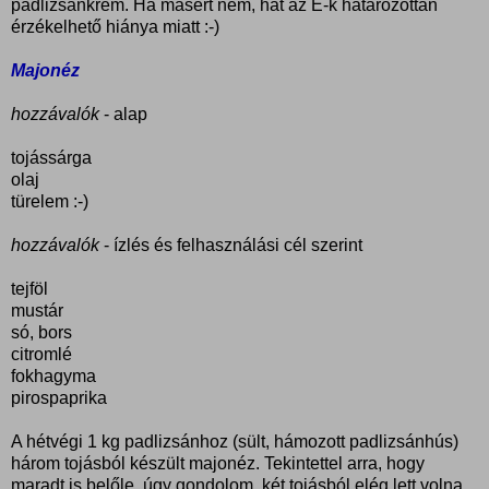
padlizsánkrém. Ha másért nem, hát az E-k határozottan
érzékelhető hiánya miatt :-)
Majonéz
hozzávalók
- alap
tojássárga
olaj
türelem :-)
hozzávalók
- ízlés és felhasználási cél szerint
tejföl
mustár
só, bors
citromlé
fokhagyma
pirospaprika
A hétvégi 1 kg padlizsánhoz (sült, hámozott padlizsánhús)
három tojásból készült majonéz. Tekintettel arra, hogy
maradt is belőle, úgy gondolom, két tojásból elég lett volna.