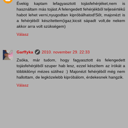
Évekig kaptam lefagyasztott tojásfehérjéket,nem is
használtam más tojást.A felengedett fehérjékből teljesértékű
habot lehet verni,nyugodtan kipróbálhatod!Sőt, majonézt is
a fehérjéből készítettem(igaz,kicsit sápadt volt,de nekem
akkor arra volt szükségem)
Válasz
Garffyka
2010. november 29. 22:33
Zsóka, már tudom, hogy fagyasztott és felengedett
tojásfehérjéből szuper hab lesz, ezzel készítem az írókát a
többkilónyi mézes sütihez :) Majonézt fehérjéből még nem
hallottam, de legközelebb kipróbálom, érdekesnek hangzik.
Válasz