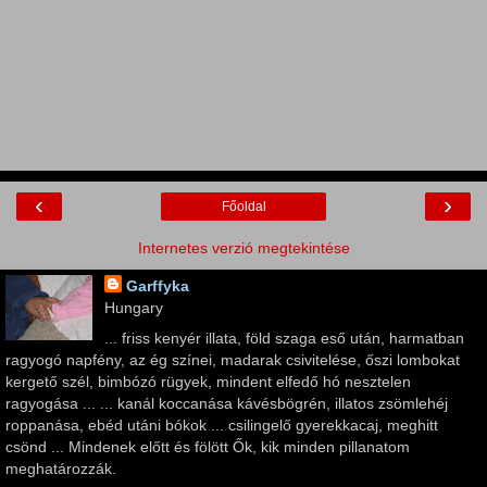
‹
›
Főoldal
Internetes verzió megtekintése
Garffyka
Hungary
... friss kenyér illata, föld szaga eső után, harmatban
ragyogó napfény, az ég színei, madarak csivitelése, őszi lombokat
kergető szél, bimbózó rügyek, mindent elfedő hó nesztelen
ragyogása ... ... kanál koccanása kávésbögrén, illatos zsömlehéj
roppanása, ebéd utáni bókok ... csilingelő gyerekkacaj, meghitt
csönd ... Mindenek előtt és fölött Ők, kik minden pillanatom
meghatározzák.