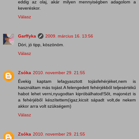
eddig az olaj, akár milyen mennyiségben adagolom a
keveréskor.
Válasz
Garffyka
2009. március 16. 13:56
Dóri, jó tipp, köszönöm.
Válasz
Zsóka
2010. november 29. 21:55
Évekig kaptam lefagyasztott tojásfehérjéket,nem is
használtam más tojást.A felengedett fehérjékből teljesértékű
habot lehet verni,nyugodtan kipróbálhatod!Sőt, majonézt is
a fehérjéből készítettem(igaz,kicsit sápadt volt,de nekem
akkor arra volt szükségem)
Válasz
Zsóka
2010. november 29. 21:55