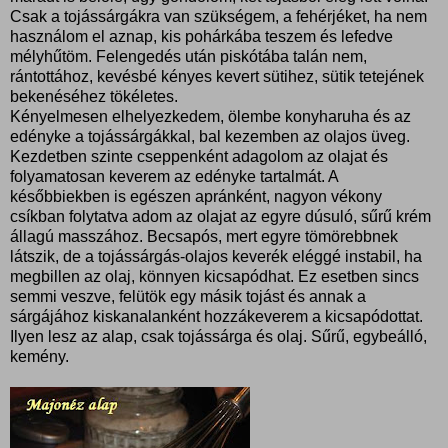
Csak a tojássárgákra van szükségem, a fehérjéket, ha nem
használom el aznap, kis pohárkába teszem és lefedve
mélyhűtöm. Felengedés után piskótába talán nem,
rántottához, kevésbé kényes kevert sütihez, sütik tetejének
bekenéséhez tökéletes.
Kényelmesen elhelyezkedem, ölembe konyharuha és az
edényke a tojássárgákkal, bal kezemben az olajos üveg.
Kezdetben szinte cseppenként adagolom az olajat és
folyamatosan keverem az edényke tartalmát. A
későbbiekben is egészen apránként, nagyon vékony
csíkban folytatva adom az olajat az egyre dúsuló, sűrű krém
állagú masszához. Becsapós, mert egyre tömörebbnek
látszik, de a tojássárgás-olajos keverék eléggé instabil, ha
megbillen az olaj, könnyen kicsapódhat. Ez esetben sincs
semmi veszve, felütök egy másik tojást és annak a
sárgájához kiskanalanként hozzákeverem a kicsapódottat.
Ilyen lesz az alap, csak tojássárga és olaj. Sűrű, egybeálló,
kemény.