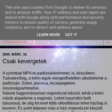
This site uses cookies from Google to deliver its services
Garffyka
and to analyze traffic. Your IP address and user-agent are
shared with Google along with performance and security
metrics to ensure quality of service, generate usage
Szösszenetek a konyhámból, az életemből. Mosollyal,
statistics, and to detect and address abuse.
receptekkel, vidámsággal, marcipánnal, csokival.
LEARN MORE
GOT IT
▼
2009. MÁRC. 16.
Csak kevergetek
A szombati MP4-re padlizsánkrémmel, is, készültem.
Tudvalevőleg, a krém egyik elengedhetetlen alkotóeleme a
padlizsán. Sütve, pucolva, lecsepegtetve,
összevágva/mixelve.
Nálunk hagyományosan majonézzel készül, tehát a krém
másik alapeleme a majonéz. Lehet használni bolti
tubusosat, de alig kicsivel több ráfordítással lehet házilag is
keverni. És azért teljesen más a házi majonézzel készült