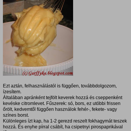
Ezt aztán, felhasználástól is függően, továbbdolgozom,
ízesítem.
Általában apránként tejfölt keverek hozzá és cseppenként
kevéske citromlevet. Fűszerek: só, bors, ez utóbbi frissen
őrölt, kedvemtől függően használok fehér-, fekete- vagy
színes borst.
Különleges ízt kap, ha 1-2 gerezd reszelt fokhagymát teszek
hozzá. És enyhe pírral csábít, ha csipetnyi pirospaprikával