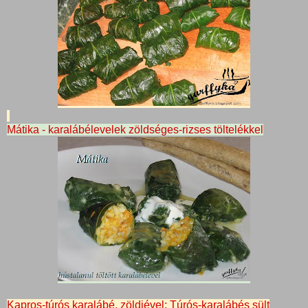
Mátika - karalábélevelek zöldséges-rizses töltelékkel
Kapros-túrós karalábé, zöldjével; Túrós-karalábés sült