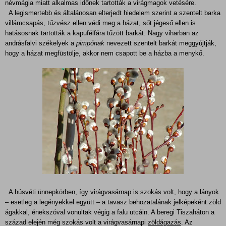
névmágia miatt alkalmas időnek tartották a virágmagok vetésére.
A legismertebb és általánosan elterjedt hiedelem szerint a szentelt barka
villámcsapás, tűzvész ellen védi meg a házat, sőt jégeső ellen is
hatásosnak tartották a kapufélfára tűzött barkát. Nagy viharban az
andrásfalvi székelyek a
pimpónak
nevezett szentelt barkát meggyújtják,
hogy a házat megfüstölje,
akkor nem csapott be a házba a men
ykő.
A húsvéti ünnepkörben, így virágvasárnap is szokás volt, hogy a lányok
– esetleg a legényekkel együtt – a tavasz behozatalának jelképeként zöld
ágakkal, énekszóval vonultak végig a falu utcáin. A beregi Tiszaháton a
század elején még szokás volt a virágvasárnapi
zöldágazás
. Az