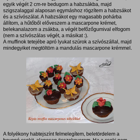
egyik végét 2 cm-re bedugom a habzsákba, majd
szigszalaggal alaposan egymáshoz rögzítem a habzsákot
és a szívószálat. A habzsákot egy magasabb pohárba
állítom, a hűtőből előveszem a mascarpone krémet,
belekanalazom a zsákba, a végét befőzőgumival elfogom
(nem a szívószálas végét, a másikat :).
A muffinok tetejébe apró lyukat szúrok a szívószállal, majd
mindegyiket megtöltöm a mandulás mascarpone krémmel.
A folyékony habtejszínt felmelegítem, beletördelem a