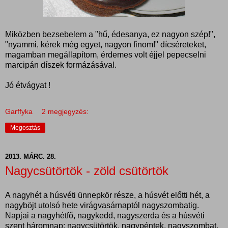
Miközben bezsebelem a "hű, édesanya, ez nagyon szép!",
"nyammi, kérek még egyet, nagyon finom!" dícséreteket,
magamban megállapítom, érdemes volt éjjel pepecselni
marcipán díszek formázásával.
Jó étvágyat !
Garffyka
2 megjegyzés:
Megosztás
2013. MÁRC. 28.
Nagycsütörtök - zöld csütörtök
A nagyhét a húsvéti ünnepkör része, a húsvét előtti hét, a
nagyböjt utolsó hete virágvasárnaptól nagyszombatig.
Napjai a nagyhétfő, nagykedd, nagyszerda és a húsvéti
szent háromnap: nagycsütörtök, nagypéntek, nagyszombat.