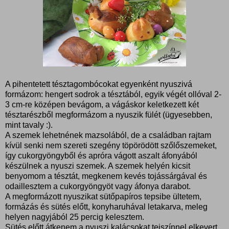
A pihentetett tésztagombócokat egyenként nyuszivá
formázom: hengert sodrok a tésztából, egyik végét ollóval 2-
3 cm-re középen bevágom, a vágáskor keletkezett két
tésztarészből megformázom a nyuszik fülét (ügyesebben,
mint tavaly :).
A szemek lehetnének mazsolából, de a családban rajtam
kívül senki nem szereti szegény töpörödött szőlőszemeket,
így cukorgyöngyből és apróra vágott aszalt áfonyából
készülnek a nyuszi szemek. A szemek helyén kicsit
benyomom a tésztát, megkenem kevés tojássárgával és
odaillesztem a cukorgyöngyöt vagy áfonya darabot.
A megformázott nyuszikat sütőpapíros tepsibe ültetem,
formázás és sütés előtt, konyharuhával letakarva, meleg
helyen nagyjából 25 percig kelesztem.
Sütés előtt átkenem a nyuszi kalácsokat tejszínnel elkevert