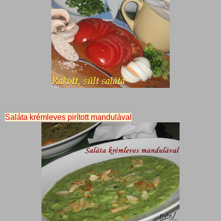
Saláta krémleves pirított mandulával