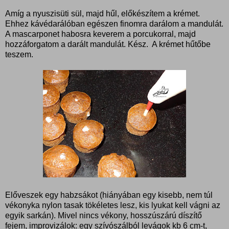
Amíg a nyuszisüti sül, majd hűl, előkészítem a krémet.
Ehhez kávédarálóban egészen finomra darálom a mandulát.
A mascarponet habosra keverem a porcukorral, majd
hozzáforgatom a darált mandulát. Kész. A krémet hűtőbe
teszem.
Előveszek egy habzsákot (hiányában egy kisebb, nem túl
vékonyka nylon tasak tökéletes lesz, kis lyukat kell vágni az
egyik sarkán). Mivel nincs vékony, hosszúszárú díszítő
fejem, improvizálok: egy szívószálból levágok kb 6 cm-t,