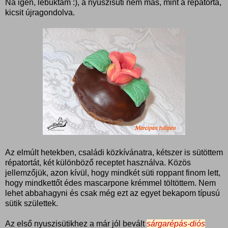
Na igen, lebuktam :), a nyuszisüti nem más, mint a répatorta,
kicsit újragondolva.
Az elmúlt hetekben, családi közkívánatra, kétszer is sütöttem
répatortát, két különböző receptet használva. Közös
jellemzőjük, azon kívül, hogy mindkét süti roppant finom lett,
hogy mindkettőt édes mascarpone krémmel töltöttem. Nem
lehet abbahagyni és csak még ezt az egyet bekapom típusú
sütik születtek.
Az első nyuszisütikhez a már jól bevált
sárgarépás-diós