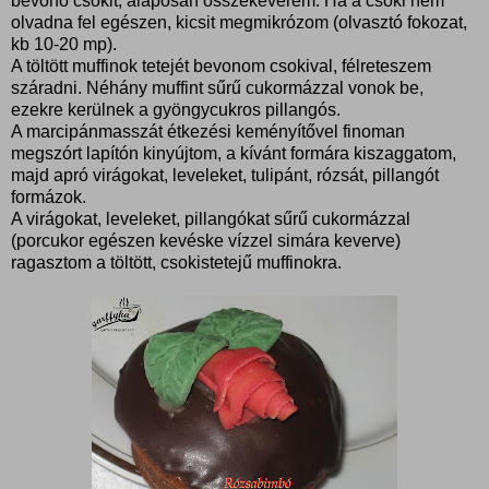
bevonó csokit, alaposan összekeverem. Ha a csoki nem
olvadna fel egészen, kicsit megmikrózom (olvasztó fokozat,
kb 10-20 mp).
A töltött muffinok tetejét bevonom csokival, félreteszem
száradni. Néhány muffint sűrű cukormázzal vonok be,
ezekre kerülnek a gyöngycukros pillangós.
A marcipánmasszát étkezési keményítővel finoman
megszórt lapítón kinyújtom, a kívánt formára kiszaggatom,
majd apró virágokat, leveleket, tulipánt, rózsát, pillangót
formázok.
A virágokat, leveleket, pillangókat sűrű cukormázzal
(porcukor egészen kevéske vízzel simára keverve)
ragasztom a töltött, csokistetejű muffinokra.