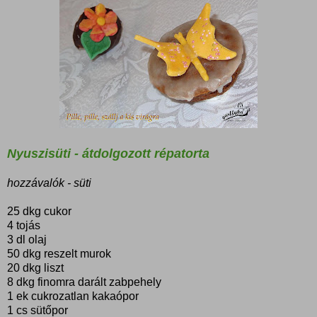
Nyuszisüti - átdolgozott répatorta
hozzávalók - süti
25 dkg cukor
4 tojás
3 dl olaj
50 dkg reszelt murok
20 dkg liszt
8 dkg finomra darált zabpehely
1 ek cukrozatlan kakaópor
1 cs sütőpor