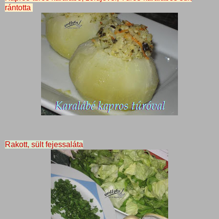
rántotta
Rakott, sült fejessaláta