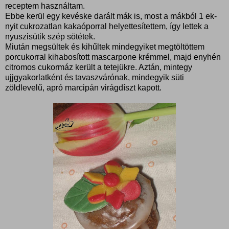
receptem használtam.
Ebbe kerül egy kevéske darált mák is, most a mákból 1 ek-
nyit cukrozatlan kakaóporral helyettesítettem, így lettek a
nyuszisütik szép sötétek.
Miután megsültek és kihűltek mindegyiket megtöltöttem
porcukorral kihabosított mascarpone krémmel, majd enyhén
citromos cukormáz került a tetejükre. Aztán, mintegy
ujjgyakorlatként és tavaszvárónak, mindegyik süti
zöldlevelű, apró marcipán virágdíszt kapott.