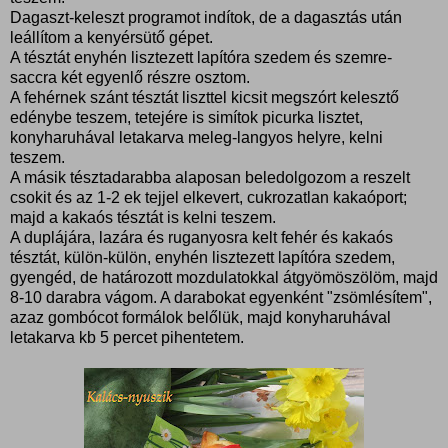
Dagaszt-keleszt programot indítok, de a dagasztás után
leállítom a kenyérsütő gépet.
A tésztát enyhén lisztezett lapítóra szedem és szemre-
saccra két egyenlő részre osztom.
A fehérnek szánt tésztát liszttel kicsit megszórt kelesztő
edénybe teszem, tetejére is simítok picurka lisztet,
konyharuhával letakarva meleg-langyos helyre, kelni
teszem.
A másik tésztadarabba alaposan beledolgozom a reszelt
csokit és az 1-2 ek tejjel elkevert, cukrozatlan kakaóport;
majd a kakaós tésztát is kelni teszem.
A duplájára, lazára és ruganyosra kelt fehér és kakaós
tésztát, külön-külön, enyhén lisztezett lapítóra szedem,
gyengéd, de határozott mozdulatokkal átgyömöszölöm, majd
8-10 darabra vágom. A darabokat egyenként "zsömlésítem",
azaz gombócot formálok belőlük, majd konyharuhával
letakarva kb 5 percet pihentetem.