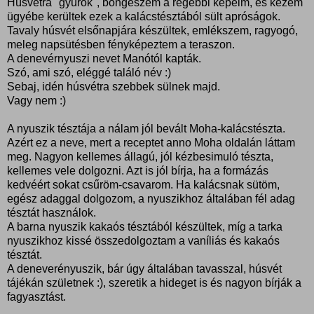
Húsvétra "gyúrok", böngészem a régebbi képeim, és kezem
ügyébe kerültek ezek a kalácstésztából sült apróságok.
Tavaly húsvét elsőnapjára készültek, emlékszem, ragyogó,
meleg napsütésben fényképeztem a teraszon.
A denevérnyuszi nevet Manótól kapták.
Szó, ami szó, eléggé találó név :)
Sebaj, idén húsvétra szebbek sülnek majd.
Vagy nem :)
A nyuszik tésztája a nálam jól bevált Moha-kalácstészta.
Azért ez a neve, mert a receptet anno Moha oldalán láttam
meg. Nagyon kellemes állagú, jól kézbesimuló tészta,
kellemes vele dolgozni. Azt is jól bírja, ha a formázás
kedvéért sokat csűröm-csavarom. Ha kalácsnak sütöm,
egész adaggal dolgozom, a nyuszikhoz általában fél adag
tésztát használok.
A barna nyuszik kakaós tésztából készültek, míg a tarka
nyuszikhoz kissé összedolgoztam a vaníliás és kakaós
tésztát.
A deneverényuszik, bár úgy általában tavasszal, húsvét
tájékán születnek :), szeretik a hideget is és nagyon bírják a
fagyasztást.