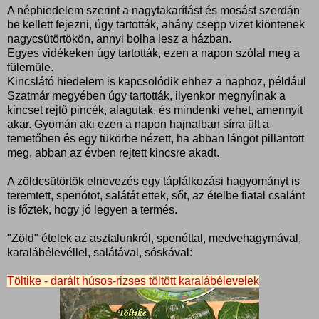
A néphiedelem szerint a nagytakarítást és mosást szerdán
be kellett fejezni, úgy tartották, ahány csepp vizet kiöntenek
nagycsütörtökön, annyi bolha lesz a házban.
Egyes vidékeken úgy tartották, ezen a napon szólal meg a
fülemüle.
Kincslátó hiedelem is kapcsolódik ehhez a naphoz, például
Szatmár megyében úgy tartották, ilyenkor megnyílnak a
kincset rejtő pincék, alagutak, és mindenki vehet, amennyit
akar. Gyomán aki ezen a napon hajnalban sírra ült a
temetőben és egy tükörbe nézett, ha abban lángot pillantott
meg, abban az évben rejtett kincsre akadt.
A zöldcsütörtök elnevezés egy táplálkozási hagyományt is
teremtett, spenótot, salátát ettek, sőt, az ételbe fiatal csalánt
is főztek, hogy jó legyen a termés.
"Zöld" ételek az asztalunkról, spenóttal, medvehagymával,
karalábélevéllel, salátával, sóskával:
Töltike - darált húsos-rizses töltött karalábélevelek