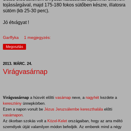
tojássárgával, majd 175-180 fokos sütőben készre, illatosra
sütöm (kb 25-30 perc).
Jó étvágyat !
Garffyka
1 megjegyzés:
Megosztás
2013. MÁRC. 24.
Virágvasárnap
Virágvasárnap
a húsvét előtti
vasárnap
neve, a
nagyhét
kezdete a
keresztény
ünnepkörben.
Ezen a napon vonult be
Jézus
Jeruzsálembe
kereszthalála
előtti
vasárnapon
.
Az ókorban szokás volt a
Közel-Kelet
országaiban, hogy az arra méltó
személyek útját valamilyen módon befedjék. Az emberek mind a négy