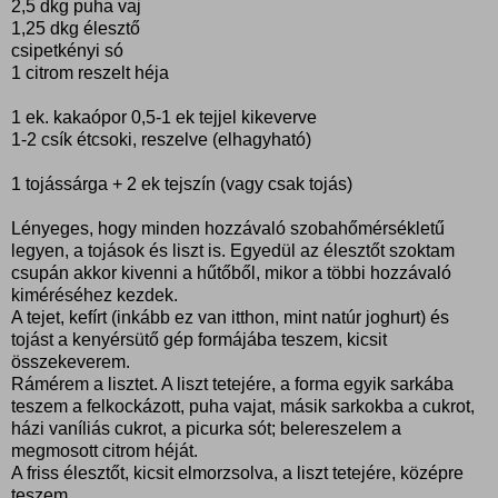
2,5 dkg puha vaj
1,25 dkg élesztő
csipetkényi só
1 citrom reszelt héja
1 ek. kakaópor 0,5-1 ek tejjel kikeverve
1-2 csík étcsoki, reszelve (elhagyható)
1 tojássárga + 2 ek tejszín (vagy csak tojás)
Lényeges, hogy minden hozzávaló szobahőmérsékletű
legyen, a tojások és liszt is. Egyedül az élesztőt szoktam
csupán akkor kivenni a hűtőből, mikor a többi hozzávaló
kiméréséhez kezdek.
A tejet, kefírt (inkább ez van itthon, mint natúr joghurt) és
tojást a kenyérsütő gép formájába teszem, kicsit
összekeverem.
Rámérem a lisztet. A liszt tetejére, a forma egyik sarkába
teszem a felkockázott, puha vajat, másik sarkokba a cukrot,
házi vaníliás cukrot, a picurka sót; belereszelem a
megmosott citrom héját.
A friss élesztőt, kicsit elmorzsolva, a liszt tetejére, középre
teszem.