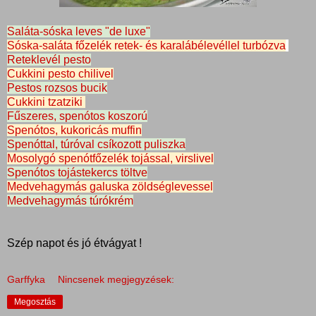
Saláta-sóska leves "de luxe"
Sóska-saláta főzelék retek- és karalábélevéllel turbózva
Reteklevél pesto
Cukkini pesto chilivel
Pestos rozsos bucik
Cukkini tzatziki
Fűszeres, spenótos koszorú
Spenótos, kukoricás muffin
Spenóttal, túróval csíkozott puliszka
Mosolygó spenótfőzelék tojással, virslivel
Spenótos tojástekercs töltve
Medvehagymás galuska zöldséglevessel
Medvehagymás túrókrém
Szép napot és jó étvágyat !
Garffyka
Nincsenek megjegyzések:
Megosztás