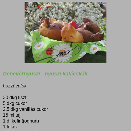
Denevérnyuszi - nyuszi kalácskák
hozzávalók
30 dkg liszt
5 dkg cukor
2,5 dkg vaníliás cukor
15 ml tej
1 dl kefír (joghurt)
1 tojás