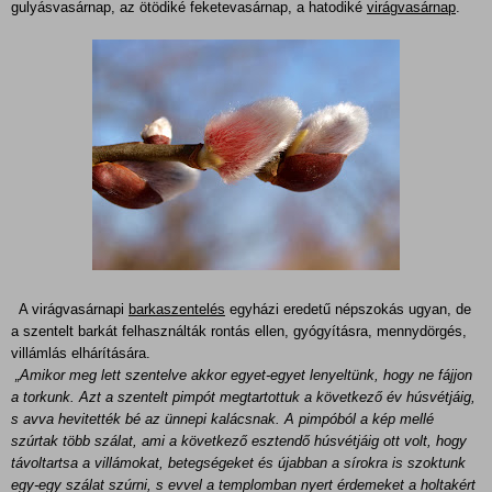
gulyásvasárnap, az ötödiké feketevasárnap, a hatodiké
virágvasárnap
.
A virágvasárnapi
barkaszentelés
egyházi eredetű népszokás ugyan, de
a szentelt barkát felhasználták rontás ellen, gyógyításra, mennydörgés,
villámlás elhárítására.
„Amikor meg lett szentelve akkor egyet-egyet lenyeltünk, hogy ne fájjon
a torkunk. Azt a szentelt pimpót megtartottuk a következő év húsvétjáig,
s avva hevitették bé az ünnepi kalácsnak. A pimpóból a kép mellé
szúrtak több szálat, ami a következő esztendő húsvétjáig ott volt, hogy
távoltartsa a villámokat, betegségeket és újabban a sírokra is szoktunk
egy-egy szálat szúrni, s evvel a templomban nyert érdemeket a holtakért