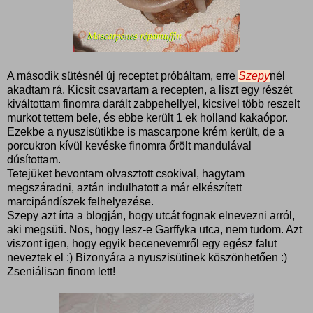
A második sütésnél új receptet próbáltam, erre
Szepy
nél
akadtam rá. Kicsit csavartam a recepten, a liszt egy részét
kiváltottam finomra darált zabpehellyel, kicsivel több reszelt
murkot tettem bele, és ebbe került 1 ek holland kakaópor.
Ezekbe a nyuszisütikbe is mascarpone krém került, de a
porcukron kívül kevéske finomra őrölt mandulával
dúsítottam.
Tetejüket bevontam olvasztott csokival, hagytam
megszáradni, aztán indulhatott a már elkészített
marcipándíszek felhelyezése.
Szepy azt írta a blogján, hogy utcát fognak elnevezni arról,
aki megsüti. Nos, hogy lesz-e Garffyka utca, nem tudom. Azt
viszont igen, hogy egyik becenevemről egy egész falut
neveztek el :) Bizonyára a nyuszisütinek köszönhetően :)
Zseniálisan finom lett!