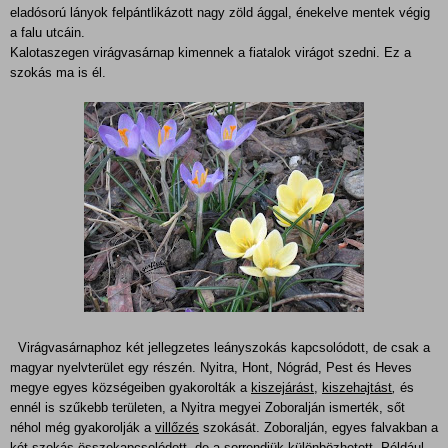
eladósorú lányok felpántlikázott nagy zöld ággal, énekelve mentek végig
a falu utcáin
.
Kalotaszegen virágvasárnap kimennek a fiatalok virágot szedni. Ez a
szokás ma is él.
Virágvasárnaphoz két jellegzetes leányszokás kapcsolódott, de csak a
magyar nyelvterület egy részén. Nyitra, Hont, Nógrád, Pest és Heves
megye egyes községeiben gyakorolták a
kiszejárást
,
kiszehajtást
,
és
ennél is szűkebb területen, a Nyitra megyei Zoboralján ismerték, sőt
néhol még gyakorolják a
villőzés
szokását. Zoboralján, egyes falvakban a
két szokás összekapcsolódott, de a sorrendjük különbözhetett. Például