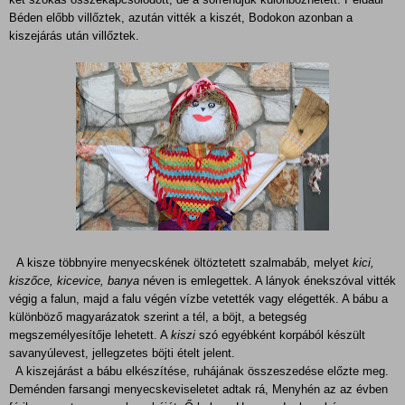
Béden előbb villőztek, azután vitték a kiszét, Bodokon azonban a
kiszejárás után villőztek.
A kisze többnyire menyecskének öltöztetett szalmabáb, melyet
kici,
kiszőce, kicevice, banya
néven is emlegettek. A lányok énekszóval vitték
végig a falun, majd a falu végén vízbe vetették vagy elégették. A bábu a
különböző magyarázatok szerint a tél, a böjt, a betegség
megszemélyesítője lehetett. A
kiszi
szó egyébként korpából készült
savanyúleve
s
t, jellegzetes böjti ételt jelent.
A kiszejárást a bábu elkészítése, ruhájának összeszedése előzte meg.
Deménden farsangi menyecskeviseletet adtak rá, Menyhén az az évben