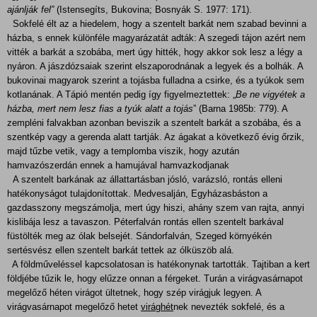
ajánlják fel”
(Istensegíts, Bukovina; Bosnyák S. 1977: 171).
Sokfelé élt az a hiedelem, hogy a szentelt barkát nem szabad bevinni a
házba, s ennek különféle magyarázatát adták: A szegedi tájon azért nem
vitték a barkát a szobába, mert úgy hitték, hogy akkor sok lesz a légy a
nyáron. A jászdózsaiak szerint elszaporodnának a legyek és a bolhák. A
bukovinai magyarok szerint a tojásba fulladna a csirke, és a tyúkok sem
kotlanának. A Tápió mentén pedig így figyelmeztettek: „
Be ne vigyétek a
házba, mert nem lesz fias a tyúk alatt a tojás
” (Barna 1985b: 779). A
zempléni falvakban azonban beviszik a szentelt barkát a szobába, és a
szentkép vagy a gerenda alatt tartják. Az ágakat a következő évig őrzik,
majd tűzbe vetik, vagy a templomba viszik, hogy azután
hamvazószerdán ennek a hamujával hamvazkodjanak
A szentelt barkának az állattartásban jósló, varázsló, rontás elleni
hatékonyságot tulajdonítottak. Medvesalján, Egyházasbáston a
gazdasszony megszámolja, mert úgy hiszi, ahány szem van rajta, annyi
kislibája lesz a tavaszon. Péterfalván rontás ellen szentelt barkával
füstölték meg az ólak belsejét
.
Sándorfalván, Szeged környékén
sertésvész ellen szentelt barkát tettek az ólküszöb alá.
A földműveléssel kapcsolatosan is hatékonynak tartották. Tajtiban
a kert
földjébe tűzik le, hogy elűzze onnan a férgeket. Turán a virágvasárnapot
megelőző héten virágot ültetnek, hogy szép virágjuk legyen. A
virágvasárnapot megelőző hetet
virághét
nek nevezték sokfelé, és a