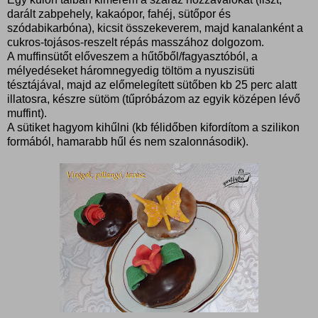
darált zabpehely, kakaópor, fahéj, sütőpor és
szódabikarbóna), kicsit összekeverem, majd kanalanként a
cukros-tojásos-reszelt répás masszához dolgozom.
A muffinsütőt előveszem a hűtőből/fagyasztóból, a
mélyedéseket háromnegyedig töltöm a nyuszisüti
tésztájával, majd az előmelegített sütőben kb 25 perc alatt
illatosra, készre sütöm (tűpróbázom az egyik középen lévő
muffint).
A sütiket hagyom kihűlni (kb félidőben kifordítom a szilikon
formából, hamarabb hűl és nem szalonnásodik).