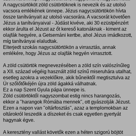
A nagycsürtököt zöld csütörtöknek is nevezik és az utolsó
vacsora emlékének ünnepe. Jézus nagycsütörtökön hívta
össze tanítványait az utolsó vacsorára. A vacsorát követően
Jézus a tanítványaival - Júdást kivéve, aki 30 ezüstpénzért
ekkor árulta el Jézust az őt kereső katonáknak - kiment az
olajfák hegyére, a Getsemáni kertbe, ahol Jézus imádkozott,
míg tanítványai elaludtak.
Elterjedt szokás nagycsütörtökön a virrasztás, annak
emlékére, hogy Jézus az olajfák hegyén virrasztott.
A zöld csütörtök megnevezésében a zöld szín valószínűleg
a XII. század végéig használt zöld színű miseruhára utalhat,
esetleg azokra a vezeklőkre, akik bűneiktől megtisztulva az
Úr szőlőtőkéjén újra zöld ágakká válhatnak.
Ez a nap Szent Gyula pápa ünnepe is.
Zöld csütörtöktől nagyszombat estig nincs harangozás,
ekkor a "harangok Rómába mennek", ott gyászolják Jézust.
Ezen a napon van "oltárfosztás", azaz a templomokban az
oltárokról leszedik a díszeket és csak egyetlen gyertyát
hagynak égve.
A keresztény vallást követők ezen a héten szigorú böjtöt