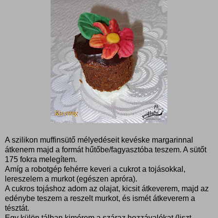
A szilikon muffinsütő mélyedéseit kevéske margarinnal
átkenem majd a formát hűtőbe/fagyasztóba teszem. A sütőt
175 fokra melegítem.
Amíg a robotgép fehérre keveri a cukrot a tojásokkal,
lereszelem a murkot (egészen apróra).
A cukros tojáshoz adom az olajat, kicsit átkeverem, majd az
edénybe teszem a reszelt murkot, és ismét átkeverem a
tésztát.
Egy külön tálban kimérem a száraz hozzávalókat (liszt,