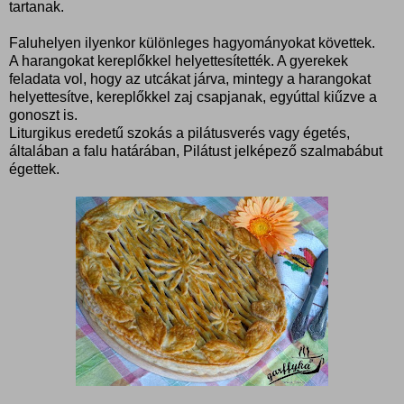
tartanak.
Faluhelyen ilyenkor különleges hagyományokat követtek.
A harangokat kereplőkkel helyettesítették. A gyerekek
feladata vol, hogy az utcákat járva, mintegy a harangokat
helyettesítve, kereplőkkel zaj csapjanak, egyúttal kiűzve a
gonoszt is.
Liturgikus eredetű szokás a pilátusverés vagy égetés,
általában a falu határában, Pilátust jelképező szalmabábut
égettek.