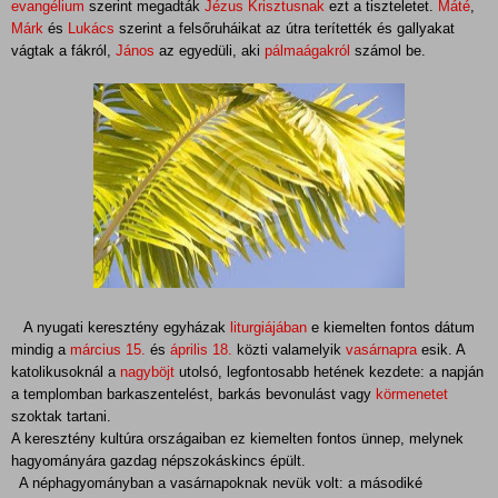
evangélium
szerint megadták
Jézus Krisztusnak
ezt a tiszteletet.
Máté
,
Márk
és
Lukács
szerint a felsőruháikat az útra terítették és gallyakat
vágtak a fákról,
János
az egyedüli, aki
pálmaágakról
számol be.
A nyugati keresztény egyházak
liturgiájában
e kiemelten fontos dátum
mindig a
március 15.
és
április 18.
közti valamelyik
vasárnapra
esik. A
katolikusoknál a
nagyböjt
utolsó, legfontosabb hetének kezdete: a napján
a templomban
barkaszentelést, barkás
bevonulást vagy
körmenetet
szoktak tartani.
A keresztény kultúra országaiban ez kiemelten fontos ünnep, melynek
hagyományára gazdag népszokáskincs épült.
A néphagyományban a vasárnapoknak nevük volt: a másodiké