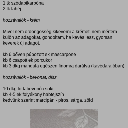
1 tk szódabikarbóna
2 tk fahéj
hozzávalók - krém
Mivel nem ördöngösség kikeverni a krémet, nem mértem
külön az adagokat, gondoltam, ha kevés lesz, gyorsan
keverek új adagot.
kb 6 bőven púpozott ek mascarpone
kb 6 csapott ek porcukor
kb 3 dkg mandula egészen finomra darálva (kávédarálóban)
hozzávalók - bevonat, dísz
10 dkg tortabevonó csoki
kb 4-5 ek folyékony habtejszín
kedvünk szerint marcipán - piros, sárga, zöld