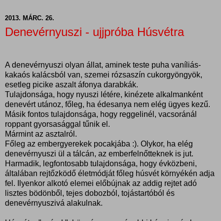
2013. MÁRC. 26.
Denevérnyuszi - ujjpróba Húsvétra
A denevérnyuszi olyan állat, aminek teste puha vaníliás-
kakaós kalácsból van, szemei rózsaszín cukorgyöngyök,
esetleg picike aszalt áfonya darabkák.
Tulajdonsága, hogy nyuszi létére, kinézete alkalmanként
denevért utánoz, főleg, ha édesanya nem elég ügyes kezű.
Másik fontos tulajdonsága, hogy reggelinél, vacsoránál
roppant gyorsasággal tűnik el.
Mármint az asztalról.
Főleg az embergyerekek pocakjába :). Olykor, ha elég
denevérnyuszi ül a tálcán, az emberfelnőtteknek is jut.
Harmadik, legfontosabb tulajdonsága, hogy évközbeni,
általában rejtőzködő életmódját főleg húsvét környékén adja
fel. Ilyenkor alkotó elemei előbújnak az addig rejtet adó
lisztes bödönből, tejes dobozból, tojástartóból és
denevérnyuszivá alakulnak.