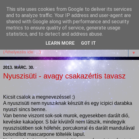
This site uses cookies from Google to deliver its services
Garffyka
and to analyze traffic. Your IP address and user-agent are
shared with Google along with performance and security
metrics to ensure quality of service, generate usage
Szösszenetek a konyhámból, az életemből. Mosollyal,
statistics, and to detect and address abuse.
receptekkel, vidámsággal, marcipánnal, csokival.
LEARN MORE
GOT IT
▼
2013. MÁRC. 30.
Nyuszisüti - avagy csakazértis tavasz
Kicsit csalok a megnevezéssel :)
A nyuszisüti nem nyusziknak készült és egy icipici darabka
nyuszi sincs benne.
Van benne viszont sok-sok murok, egyesekben darált dió,
kevéske kakaópor. S bár kívülről nem látszik, mindegyik
nyuszisütiben sok hófehér, porcukorral és darált mandulával
bolondított mascarpone töltelék lapul.