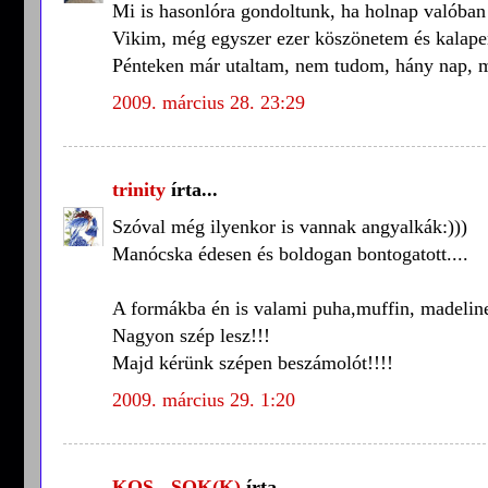
Mi is hasonlóra gondoltunk, ha holnap valóban e
Vikim, még egyszer ezer köszönetem és kalape
Pénteken már utaltam, nem tudom, hány nap, m
2009. március 28. 23:29
trinity
írta...
Szóval még ilyenkor is vannak angyalkák:)))
Manócska édesen és boldogan bontogatott....
A formákba én is valami puha,muffin, madeline
Nagyon szép lesz!!!
Majd kérünk szépen beszámolót!!!!
2009. március 29. 1:20
KOS - SOK(K)
írta...