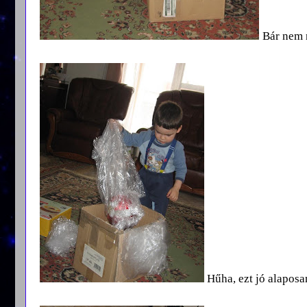
Bár nem 
Hűha, ezt jó alapos