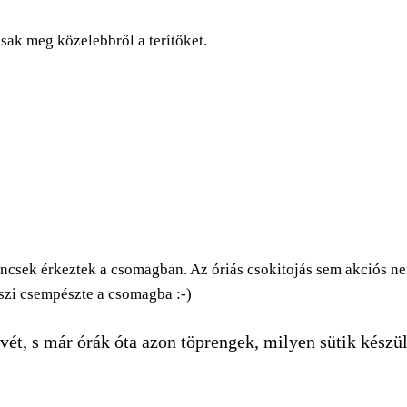
sak meg közelebbről a terítőket.
incsek érkeztek a csomagban. Az óriás csokitojás sem akciós ne
uszi csempészte a csomagba :-)
ét, s már órák óta azon töprengek, milyen sütik készü