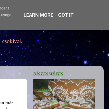
-agent
LEARN MORE
GOT IT
e usage
 csokival.
DÍSZESMÉZES
ban már