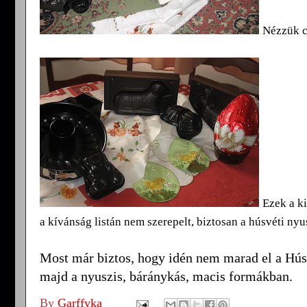
Nézzük c
Ezek a k
a kívánság listán nem szerepelt, biztosan a húsvéti ny
Most már biztos, hogy idén nem marad el a Húsv
majd a nyuszis, báránykás, macis formákban.
By
Garffyka