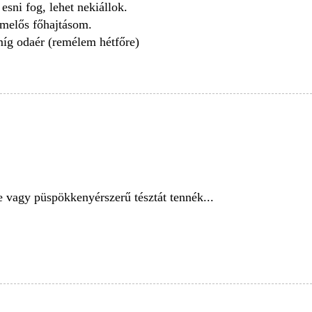
sni fog, lehet nekiállok.
melős főhajtásom.
íg odaér (remélem hétfőre)
 vagy püspökkenyérszerű tésztát tennék...