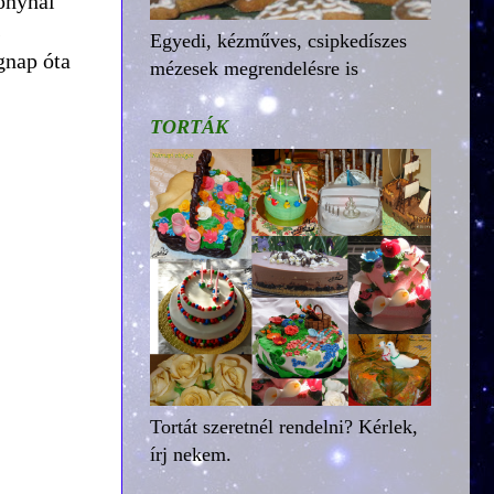
onyhai
s
Egyedi, kézműves, csipkedíszes
gnap óta
mézesek megrendelésre is
TORTÁK
Tortát szeretnél rendelni? Kérlek,
írj nekem.