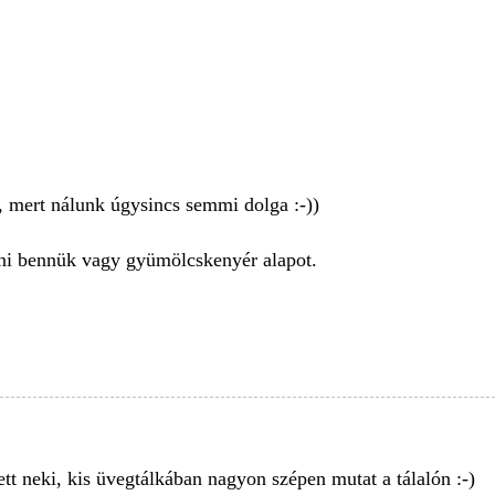
, mert nálunk úgysincs semmi dolga :-))
lni bennük vagy gyümölcskenyér alapot.
tt neki, kis üvegtálkában nagyon szépen mutat a tálalón :-)