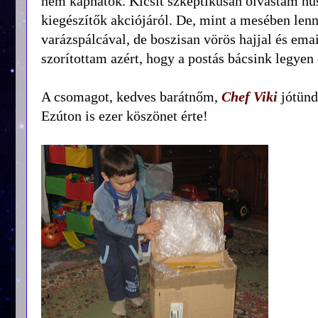
nem kaphatók. Kicsit szkeptikusan olvastam hú
kiegészítők akciójáról. De, mint a mesében lenn
varázspálcával, de boszisan vörös hajjal és emai
szorítottam azért, hogy a postás bácsink legyen
A csomagot, kedves barátnőm,
Chef Viki
jótünd
Ezúton is ezer köszönet érte!