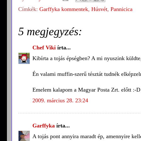
Címkék:
Garffyka kommentek
,
Húsvét
,
Pannicica
5 megjegyzés:
Chef Viki
írta...
Kibírta a tojás épségben? A mi nyuszink küldte
Én valami muffin-szerű tésztát tudnék elképze
Emelem kalapom a Magyar Posta Zrt. előtt :-D
2009. március 28. 23:24
Garffyka
írta...
A tojás pont annyira maradt ép, amennyire kelle