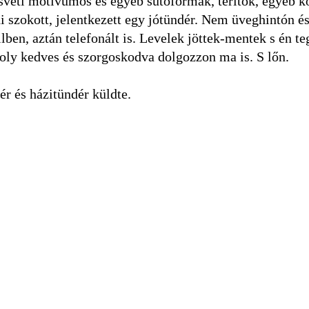
svéti motivumos és egyéb sütőformák, terítők, egyéb k
i szokott, jelentkezett egy jótündér. Nem üveghintón é
lben, aztán telefonált is. Levelek jöttek-mentek s én te
 oly kedves és szorgoskodva dolgozzon ma is. S lőn.
ér és házitündér küldte.