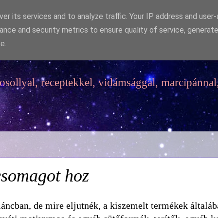
er its services and to analyze traffic. Your IP address and user
ance and security metrics to ensure quality of service, generat
e.
sollyal, receptekkel, vidámsággal, marcipánnal,
 csomagot hoz
láncban, de mire eljutnék, a kiszemelt termékek általá