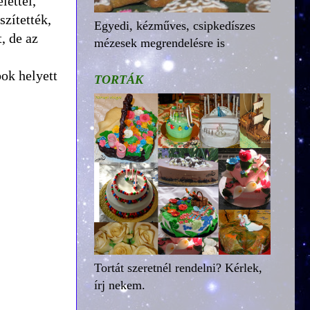
lettel,
szítették,
Egyedi, kézműves, csipkedíszes
, de az
mézesek megrendelésre is
ok helyett
TORTÁK
Tortát szeretnél rendelni? Kérlek,
írj nekem.