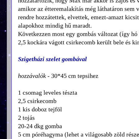
hozzátartozik, hogy Max már akkor is zajos és va
amikor az étteremalakítás még láthatáron sem vo
rendre hozzátettek, elvettek, emezt-amazt kics
alapokhoz mindig hű maradt.
Következzen most egy gombás változat (így hó v
2,5 kockára vágott csirkecomb került bele és ki
Szigetházi szelet gombával
hozzávalók
- 30*45 cm tepsihez
1 csomag leveles tészta
2,5 csirkecomb
1 kis doboz tejföl
2 tojás
20-24 dkg gomba
5 cm póréhagyma (lehet a világosabb zöld része