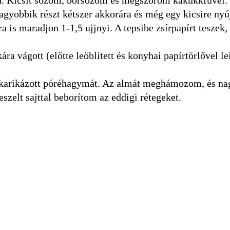
agyobbik részt kétszer akkorára és még egy kicsire nyú
a is maradjon 1-1,5 ujjnyi. A tepsibe zsírpapírt teszek, 
ra vágott (előtte leöblített és konyhai papírtörlővel lei
elkarikázott póréhagymát. Az almát meghámozom, és n
zelt sajttal beborítom az eddigi rétegeket.