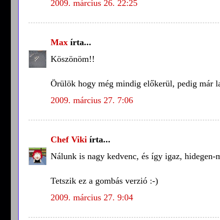
2009. március 26. 22:25
Max
írta...
Köszönöm!!
Örülök hogy még mindig előkerül, pedig már la
2009. március 27. 7:06
Chef Viki
írta...
Nálunk is nagy kedvenc, és így igaz, hidegen-m
Tetszik ez a gombás verzió :-)
2009. március 27. 9:04