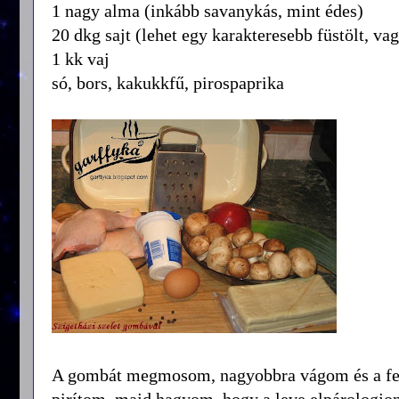
1 nagy alma (inkább savanykás, mint édes)
20 dkg sajt (lehet egy karakteresebb füstölt, v
1 kk vaj
só, bors, kakukkfű, pirospaprika
A gombát megmosom, nagyobbra vágom és a felf
pirítom, majd hagyom, hogy a leve elpárologj