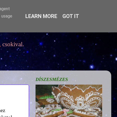
-agent
LEARN MORE
GOT IT
e usage
 csokival.
DÍSZESMÉZES
hez