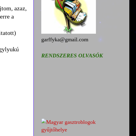
jtom, azaz,
erre a
tatott)
garffyka@gmail.com
agylyukú
RENDSZERES OLVASÓK