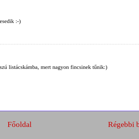
esedik :-)
szú listácskámba, mert nagyon fincsinek tűnik:)
Főoldal
Régebbi 