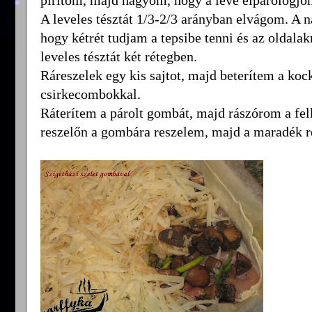
A leveles tésztát 1/3-2/3 arányban elvágom. A n
hogy kétrét tudjam a tepsibe tenni és az oldalakr
leveles tésztát két rétegben.
Ráreszelek egy kis sajtot, majd beterítem a kocká
csirkecombokkal.
Ráterítem a párolt gombát, majd rászórom a f
reszelőn a gombára reszelem, majd a maradék res