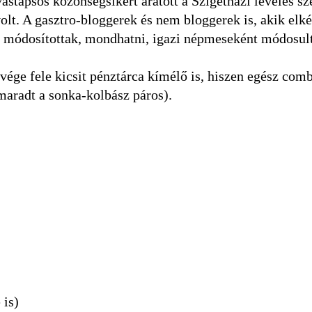
stapsos közönségsikert aratott a Szigetházi leveles sze
lt. A gasztro-bloggerek és nem bloggerek is, akik elké
it módosítottak, mondhatni, igazi népmeseként módosult
ége fele kicsit pénztárca kímélő is, hiszen egész comb
maradt a sonka-kolbász páros).
 is)