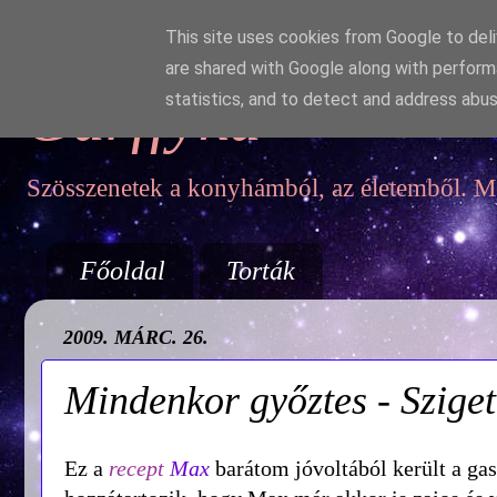
This site uses cookies from Google to deliv
are shared with Google along with perform
Garffyka
statistics, and to detect and address abus
Szösszenetek a konyhámból, az életemből. Mo
Főoldal
Torták
2009. MÁRC. 26.
Mindenkor győztes - Szigeth
Ez a
recept
Max
barátom jóvoltából került a ga