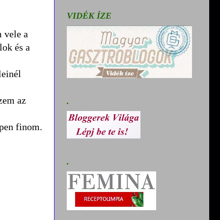
VIDÉK ÍZE
m vele a
lok és a
leinél
szem az
.
ppen finom.
.