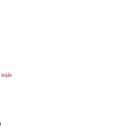
,
tojás
)