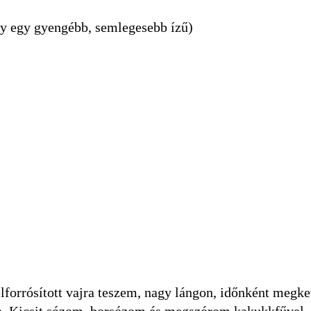
agy egy gyengébb, semlegesebb ízű)
orrósított vajra teszem, nagy lángon, időnként megke
on. Kicsit sózom, borsózom és megszórom kakukkfűvel.