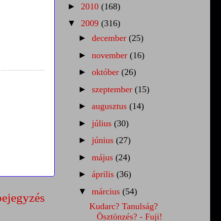
►
2010
(168)
▼
2009
(316)
►
december
(25)
►
november
(16)
►
október
(26)
►
szeptember
(15)
►
augusztus
(14)
►
július
(30)
►
június
(27)
►
május
(24)
►
április
(36)
▼
március
(54)
bejegyzés
Kudarc? Tanulság?
Ösztönzés? - Fuji!