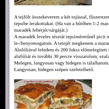
A tejfölt összekeverem a két tojással, fűszereze
tepsibe lerakottakat. (Ha van a hűtőben 1-2 mara
maradék fehérjét/sárgáját.)
A maradék leveles tésztát tepsiméretűnél picit 
le-/benyomogatom. A tetejét megkenem a maradé
Alufóliával lefedem és 200 fokra előmelegített
alufóliát és további 30 percre visszatolom, ezal
Melegen, langyosan vagy hidegen is tálalhatom
Langyosan, hidegen szépen szeletelhető.