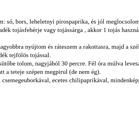
m: só, bors, leheletnyi pirospaprika, és jól meglocsolo
dék tojásfehérje vagy tojássárga , akkor 1 tojás haszná
nagyobbra nyújtom és ráteszem a rakottasra, majd a szé
k tejfölös tojással.
 sütőbe tolom, nagyjából 30 percre. Fél óra múlva leve
att a teteje szépen megpirul (de nem ég).
, csemegeuborkával, ecetes chilipaprikával, mindenké