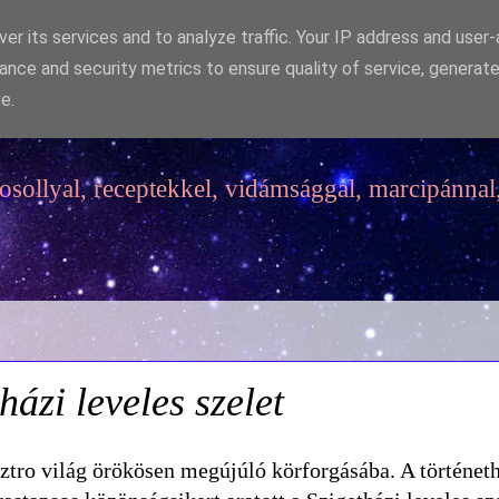
er its services and to analyze traffic. Your IP address and user
ance and security metrics to ensure quality of service, generat
e.
sollyal, receptekkel, vidámsággal, marcipánnal,
ázi leveles szelet
sztro világ örökösen megújúló körforgásába. A történet