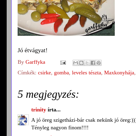
Jó étvágyat!
By
Garffyka
Címkék:
csirke
,
gomba
,
leveles tészta
,
Maxkonyhája
5 megjegyzés:
trinity
írta...
A jó öreg szigetházi-bár csak nekünk jó öreg:))
Tényleg nagyon finom!!!!