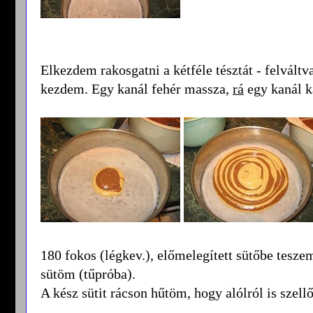
Elkezdem rakosgatni a kétféle tésztát - felváltv
kezdem. Egy kanál fehér massza,
rá
egy kanál 
180 fokos (légkev.), előmelegített sütőbe tesze
sütöm (tűpróba).
A kész sütit rácson hűtöm, hogy alólról is szell