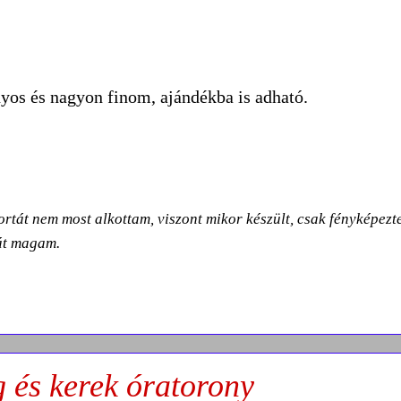
ányos és nagyon finom, ajándékba is adható.
ortát nem most alkottam, viszont mikor készült, csak fényképez
ját magam.
g és kerek óratorony