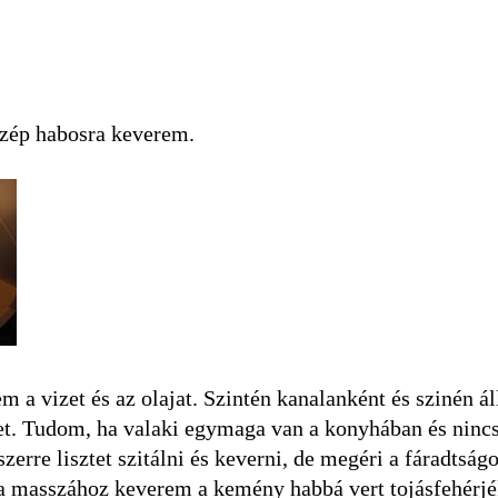
 szép habosra keverem.
 a vizet és az olajat. Szintén kanalanként és szinén á
et. Tudom, ha valaki egymaga van a konyhában és nincs
zerre lisztet szitálni és keverni, de megéri a fáradtságo
 a masszához keverem a kemény habbá vert tojásfehérjé