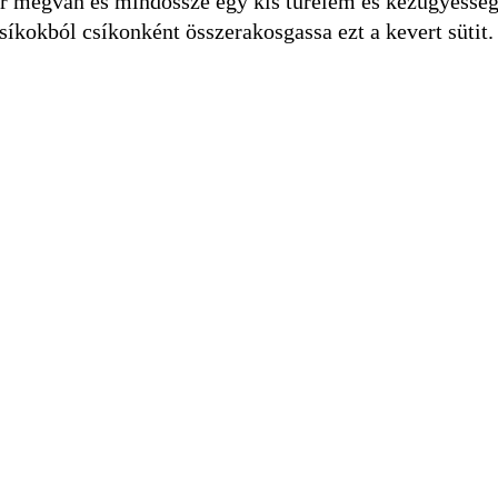
ar megvan és mindössze egy kis türelem és kézügyesség
kokból csíkonként összerakosgassa ezt a kevert sütit. 