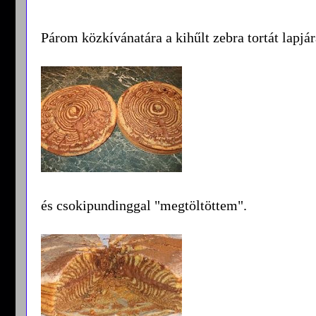
Párom közkívánatára a kihűlt zebra tortát lapjá
és csokipundinggal "megtöltöttem".