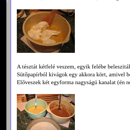
A tésztát kétfelé veszem, egyik felébe beleszit
Sütőpapírból kivágok egy akkora kört, amivel b
Előveszek két egyforma nagyságú kanalat (én n