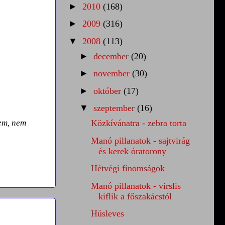
►
2010
(168)
►
2009
(316)
▼
2008
(113)
►
december
(20)
►
november
(30)
►
október
(17)
▼
szeptember
(16)
tem, nem
Közkívánatra - zebra torta
Manó pillanatok - sajtvirág
és kerek óratorony
Hétvégi finomságok
Manó pillanatok - virslis
kiflik a főszakácstól
Húsleves