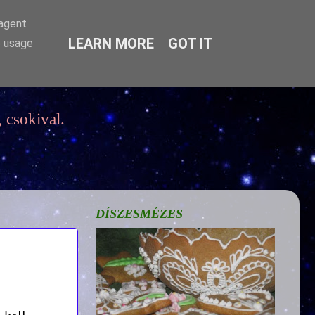
-agent
LEARN MORE
GOT IT
e usage
 csokival.
DÍSZESMÉZES