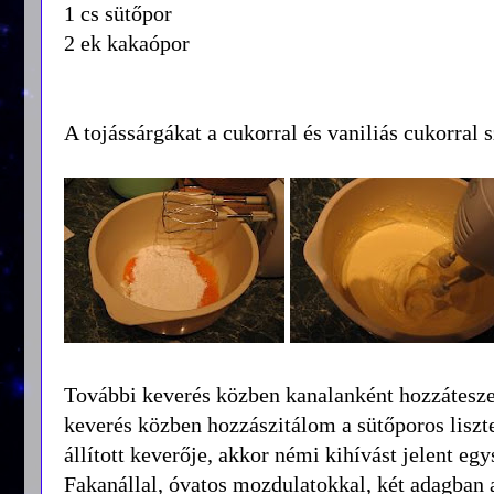
1 cs sütőpor
2 ek kakaópor
A tojássárgákat a cukorral és vaniliás cukorral
További keverés közben kanalanként hozzáteszem
keverés közben hozzászitálom a sütőporos liszt
állított keverője, akkor némi kihívást jelent egys
Fakanállal, óvatos mozdulatokkal, két adagban