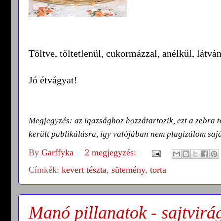
Töltve, töltetlenül, cukormázzal, anélkül, látv
Jó étvágyat!
Megjegyzés: az igazsághoz hozzátartozik, ezt a zebra t
került publikálásra, így valójában nem plagizálom sa
By
Garffyka
2 megjegyzés:
Címkék:
kevert tészta
,
sütemény
,
torta
Manó pillanatok - sajtvirá