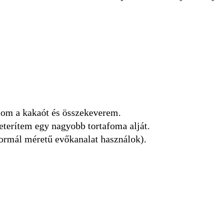
álom a kakaót és összekeverem.
eterítem egy nagyobb tortafoma alját.
ormál méretű evőkanalat használok).