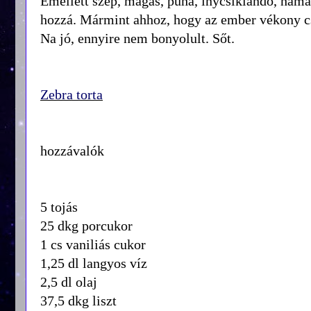
Emellett szép, magas, puha, ínycsiklandó, ham
hozzá. Mármint ahhoz, hogy az ember vékony csí
Na jó, ennyire nem bonyolult. Sőt.
Zebra torta
hozzávalók
5 tojás
25 dkg porcukor
1 cs vaniliás cukor
1,25 dl langyos víz
2,5 dl olaj
37,5 dkg liszt