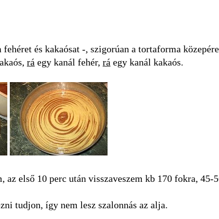
a fehéret és kakaósat -, szigorúan a tortaforma közepére
kakaós,
rá
egy kanál fehér,
rá
egy kanál kakaós.
m, az első 10 perc után visszaveszem kb 170 fokra, 45-5
őzni tudjon, így nem lesz szalonnás az alja.