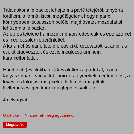
Tálaláskor a folpackot lehajtom a parfé tetejéről, tányérra
fordítom, a formát kicsit megütögetem, hogy a parfé
könnyebben kicsússzon belőle, majd óvatos mozdulattal
lehúzom a folpackot.
Az epres tetejére halmozok néhány édes-cukros eperszemet
és meglocsolom eperöntettel.
A karamellás parfé tetejére egy cikk kettévágott karamellás
csokit biggyesztek és ezt is meglocsolom némi
karamellöntettel.
Ebéd előtt (és titokban :-) készítettem a parfékat, már a
fagyasztóban csücsültek, amikor a gyerekek megterítettek, a
levest és főfogást megmelegítettem és megettük.
Kellemes és igen finom meglepetés volt :-D
Jó étvágyat !
Garffyka
Nincsenek megjegyzések:
Megosztás