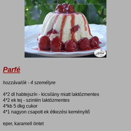
Parfé
hozzávalók - 4 személyre
4*2 dl habtejszín - kicsilány miatt laktózmentes
4*2 ek tej - szintén laktózmentes
4*kb 5 dkg cukor
4*1 nagyon csapott ek étkezési keményítő
eper, karamell öntet