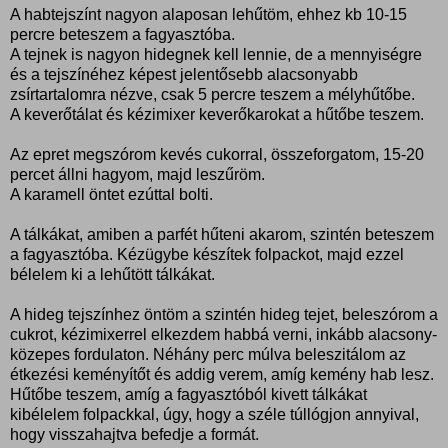
A habtejszínt nagyon alaposan lehűtöm, ehhez kb 10-15
percre beteszem a fagyasztóba.
A tejnek is nagyon hidegnek kell lennie, de a mennyiségre
és a tejszínéhez képest jelentősebb alacsonyabb
zsírtartalomra nézve, csak 5 percre teszem a mélyhűtőbe.
A keverőtálat és kézimixer keverőkarokat a hűtőbe teszem.
Az epret megszórom kevés cukorral, összeforgatom, 15-20
percet állni hagyom, majd leszűröm.
A karamell öntet ezúttal bolti.
A tálkákat, amiben a parfét hűteni akarom, szintén beteszem
a fagyasztóba. Kézügybe készítek folpackot, majd ezzel
bélelem ki a lehűtött tálkákat.
A hideg tejszínhez öntöm a szintén hideg tejet, beleszórom a
cukrot, kézimixerrel elkezdem habbá verni, inkább alacsony-
közepes fordulaton. Néhány perc múlva beleszitálom az
étkezési keményítőt és addig verem, amíg kemény hab lesz.
Hűtőbe teszem, amíg a fagyasztóból kivett tálkákat
kibélelem folpackkal, úgy, hogy a széle túllógjon annyival,
hogy visszahajtva befedje a formát.