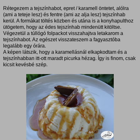
Rétegezem a tejszínhabot, epret / karamell öntetet, alólra
(ami a teteje lesz) és fentre (ami az alja lesz) tejszínhab
kerül. A formákat töltés közben és utána is a konyhapulthoz
ütögetem, hogy az édes tejszínhab mindenütt kitöltse.
Végezetül a túllógó folpackot visszahajtva letakarom a
tejszínhabot. Az egészet visszateszem a fagyasztóba
legalább egy órára.
A képen látszik, hogy a karamellásnál elkapkodtam és a
tejszínhabban itt-ott maradt picurka hézag. Így is finom, csak
kicsit kevésbé szép.