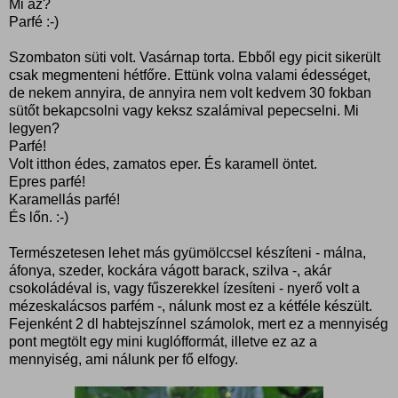
Mi az?
Parfé :-)
Szombaton süti volt. Vasárnap torta. Ebből egy picit sikerült
csak megmenteni hétfőre. Ettünk volna valami édességet,
de nekem annyira, de annyira nem volt kedvem 30 fokban
sütőt bekapcsolni vagy keksz szalámival pepecselni. Mi
legyen?
Parfé!
Volt itthon édes, zamatos eper. És karamell öntet.
Epres parfé!
Karamellás parfé!
És lőn. :-)
Természetesen lehet más gyümölccsel készíteni - málna,
áfonya, szeder, kockára vágott barack, szilva -, akár
csokoládéval is, vagy fűszerekkel ízesíteni - nyerő volt a
mézeskalácsos parfém -, nálunk most ez a kétféle készült.
Fejenként 2 dl habtejszínnel számolok, mert ez a mennyiség
pont megtölt egy mini kuglófformát, illetve ez az a
mennyiség, ami nálunk per fő elfogy.