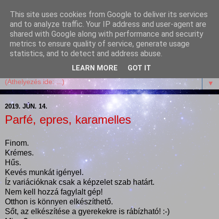
This site uses cookies from Google to deliver its services
Garffyka
and to analyze traffic. Your IP address and user-agent are
shared with Google along with performance and security
metrics to ensure quality of service, generate usage
Szösszenetek a konyhámból, az életemből. Mosollyal,
statistics, and to detect and address abuse.
receptekkel, vidámsággal, marcipánnal, csokival.
LEARN MORE
GOT IT
▼
2019. JÚN. 14.
Parfé, epres, karamelles
Finom.
Krémes.
Hűs.
Kevés munkát igényel.
Íz variációknak csak a képzelet szab határt.
Nem kell hozzá fagylalt gép!
Otthon is könnyen elkészíthető.
Sőt, az elkészítése a gyerekekre is rábízható! :-)