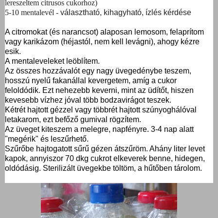
lereszeltem citrusos cukorhoz)
5-10 mentalevél -
választható, kihagyható, ízlés kérdése
A citromokat (és narancsot) alaposan lemosom, felaprítom
vagy karikázom (héjastól, nem kell levágni), ahogy kézre
esik.
A mentaleveleket leöblítem.
Az összes hozzávalót egy nagy üvegedénybe teszem,
hosszú nyelű fakanállal kevergetem, amíg a cukor
feloldódik. Ezt nehezebb keverni, mint az üdítőt, hiszen
kevesebb vízhez jóval több bodzavirágot teszek.
Kétrét hajtott gézzel vagy többrét hajtott szúnyoghálóval
letakarom, ezt befőző gumival rögzítem.
Az üveget kiteszem a melegre, napfényre. 3-4 nap alatt
"megérik" és leszűrhető.
Szűrőbe hajtogatott sűrű gézen átszűröm. Ahány liter levet
kapok, annyiszor 70 dkg cukrot elkeverek benne, hidegen,
oldódásig. Sterilizált üvegekbe töltöm, a hűtőben tárolom.