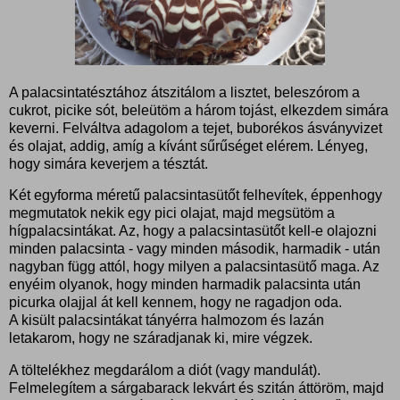
A palacsintatésztához átszitálom a lisztet, beleszórom a
cukrot, picike sót, beleütöm a három tojást, elkezdem simára
keverni. Felváltva adagolom a tejet, buborékos ásványvizet
és olajat, addig, amíg a kívánt sűrűséget elérem. Lényeg,
hogy simára keverjem a tésztát.
Két egyforma méretű palacsintasütőt felhevítek, éppenhogy
megmutatok nekik egy pici olajat, majd megsütöm a
hígpalacsintákat. Az, hogy a palacsintasütőt kell-e olajozni
minden palacsinta - vagy minden második, harmadik - után
nagyban függ attól, hogy milyen a palacsintasütő maga. Az
enyéim olyanok, hogy minden harmadik palacsinta után
picurka olajjal át kell kennem, hogy ne ragadjon oda.
A kisült palacsintákat tányérra halmozom és lazán
letakarom, hogy ne száradjanak ki, mire végzek.
A töltelékhez megdarálom a diót (vagy mandulát).
Felmelegítem a sárgabarack lekvárt és szitán áttöröm, majd