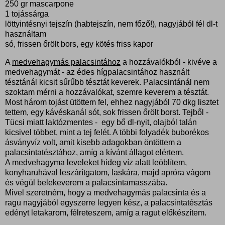
250 gr mascarpone
1 tojássárga
löttyintésnyi tejszín (habtejszín, nem főző!), nagyjából fél dl-t
használtam
só, frissen őrölt bors, egy kötés friss kapor
A
medvehagymás palacsintához
a hozzávalókból - kivéve a
medvehagymát - az édes hígpalacsintához használt
tésztánál kicsit sűrűbb tésztát keverek. Palacsintánál nem
szoktam mérni a hozzávalókat, szemre keverem a tésztát.
Most három tojást ütöttem fel, ehhez nagyjából 70 dkg lisztet
tettem, egy kávéskanál sót, sok frissen őrölt borst. Tejből -
Tücsi miatt laktózmentes - egy bő dl-nyit, olajból talán
kicsivel többet, mint a tej felét. A többi folyadék buborékos
ásványvíz volt, amit kisebb adagokban öntöttem a
palacsintatésztához, amíg a kívánt állagot elértem.
A medvehagyma leveleket hideg víz alatt leöblítem,
konyharuhával leszárítgatom, laskára, majd apróra vágom
és végül belekeverem a palacsintamasszába.
Mivel szeretném, hogy a medvehagymás palacsinta és a
ragu nagyjából egyszerre legyen kész, a palacsintatésztás
edényt letakarom, félreteszem, amíg a ragut előkészítem.