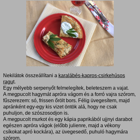
Nekilátok összeállítani a
karalábés-kapros-csirkehúsos
ragu
t.
Egy mélyebb serpenyőt felmelegítek, beleteszem a vajat.
A megpucolt hagymát apróra vágom és a forró vajra szórom,
fűszerezem: só, frissen őrölt bors. Félig üvegesítem, majd
apránként egy-egy kis vizet öntök alá, hogy ne csak
puhuljon, de szószosodjon is.
A megpucolt murkot és egy kápia paprikából ujjnyi darabot
egészen apróra vágok (előbb julienre, majd a vékony
csíkokat apró kockára), az üvegesedő, puhuló hagymára
szórom.