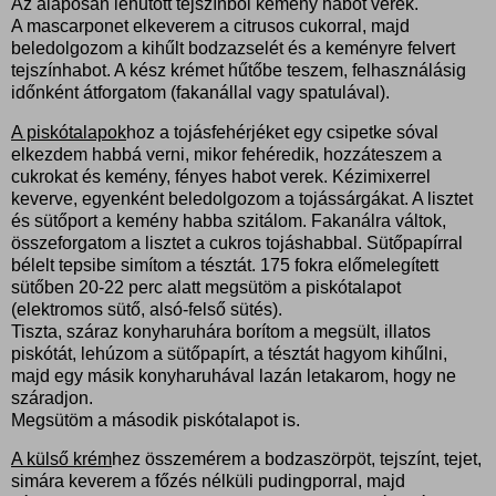
Az alaposan lehűtött tejszínből kemény habot verek.
A mascarponet elkeverem a citrusos cukorral, majd
beledolgozom a kihűlt bodzazselét és a keményre felvert
tejszínhabot. A kész krémet hűtőbe teszem, felhasználásig
időnként átforgatom (fakanállal vagy spatulával).
A piskótalapok
hoz a tojásfehérjéket egy csipetke sóval
elkezdem habbá verni, mikor fehéredik, hozzáteszem a
cukrokat és kemény, fényes habot verek. Kézimixerrel
keverve, egyenként beledolgozom a tojássárgákat. A lisztet
és sütőport a kemény habba szitálom. Fakanálra váltok,
összeforgatom a lisztet a cukros tojáshabbal. Sütőpapírral
bélelt tepsibe simítom a tésztát. 175 fokra előmelegített
sütőben 20-22 perc alatt megsütöm a piskótalapot
(elektromos sütő, alsó-felső sütés).
Tiszta, száraz konyharuhára borítom a megsült, illatos
piskótát, lehúzom a sütőpapírt, a tésztát hagyom kihűlni,
majd egy másik konyharuhával lazán letakarom, hogy ne
száradjon.
Megsütöm a második piskótalapot is.
A külső krém
hez összemérem a bodzaszörpöt, tejszínt, tejet,
simára keverem a főzés nélküli pudingporral, majd