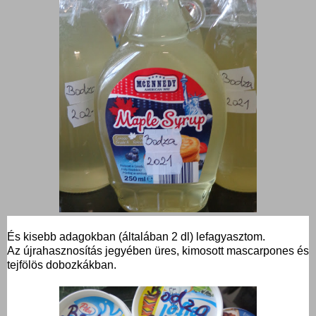
És kisebb adagokban (általában 2 dl) lefagyasztom.
Az újrahasznosítás jegyében üres, kimosott mascarpones és
tejfölös dobozkákban.