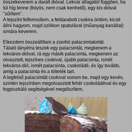
összekeverem a darált dióval. Lekvár állagától függően, ha
túl híg lenne (folyós, nem csak kenhető), egy kis dióval
"sűrítem".
A tejszínt felforrosítom, a feldarabolt csokira öntöm, kicsit
állni hagyom, majd szilikon spatulával (műanyag kanállal)
simára keverem.
Elkezdem összeállítani a zserbó palacsintatortát.
Tálaló tányérra teszek egy palacsintát, megkenem a
lekváros-dióval, rá egy másik palacsinta, megkenem az
olvasztott, tejszínes csokival, újabb palacsinta, ismét
lekváros-dió, ismét palacsinta, csokoládé, és így tovább,
amíg a palacsinta és a töltelék tart.
A legfelső palacsintát csokival vonom be, majd egy kevés,
szintén tejszínben megolvasztott fehér csokoládéval és egy
fogpiszkáló segítségével megdíszítem.