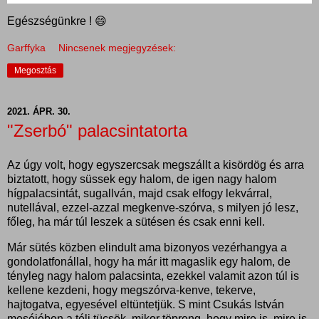
Egészségünkre ! 😄
Garffyka
Nincsenek megjegyzések:
Megosztás
2021. ÁPR. 30.
"Zserbó" palacsintatorta
Az úgy volt, hogy egyszercsak megszállt a kisördög és arra
biztatott, hogy süssek egy halom, de igen nagy halom
hígpalacsintát, sugallván, majd csak elfogy lekvárral,
nutellával, ezzel-azzal megkenve-szórva, s milyen jó lesz,
főleg, ha már túl leszek a sütésen és csak enni kell.
Már sütés közben elindult ama bizonyos vezérhangya a
gondolatfonállal, hogy ha már itt magaslik egy halom, de
tényleg nagy halom palacsinta, ezekkel valamit azon túl is
kellene kezdeni, hogy megszórva-kenve, tekerve,
hajtogatva, egyesével eltüntetjük. S mint Csukás István
meséjében a téli tücsök, mikor töpreng, hogy mire is, mire is