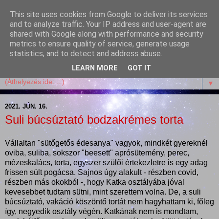
This site uses cookies from Google to deliver its services
Garffyka
and to analyze traffic. Your IP address and user-agent are
shared with Google along with performance and security
metrics to ensure quality of service, generate usage
Szösszenetek a konyhámból, az életemből. Mosollyal,
statistics, and to detect and address abuse.
receptekkel, vidámsággal, marcipánnal, csokival.
LEARN MORE
GOT IT
▼
2021. JÚN. 16.
Suli búcsúztató bodzakrémes torta
Vállaltan "sütőgetős édesanya" vagyok, mindkét gyereknél
oviba, suliba, sokszor "beesett" aprósütemény, perec,
mézeskalács, torta, egyszer szülői értekezletre is egy adag
frissen sült pogácsa. Sajnos úgy alakult - részben covid,
részben más okokból -, hogy Katka osztályába jóval
kevesebbet tudtam sütni, mint szerettem volna. De, a suli
búcsúztató, vakáció köszöntő tortát nem hagyhattam ki, főleg
így, negyedik osztály végén. Katkának nem is mondtam,