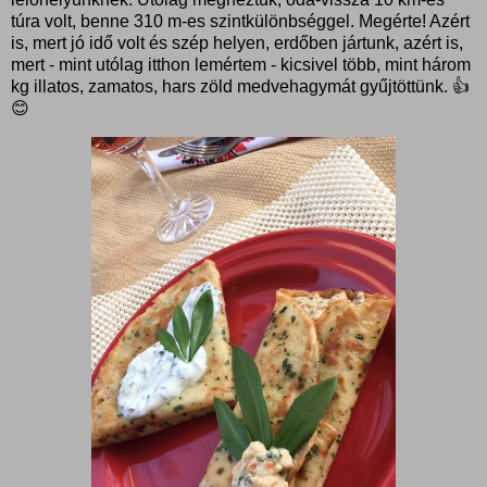
túra volt, benne 310 m-es szintkülönbséggel. Megérte! Azért
is, mert jó idő volt és szép helyen, erdőben jártunk, azért is,
mert - mint utólag itthon lemértem - kicsivel több, mint három
kg illatos, zamatos, hars zöld medvehagymát gyűjtöttünk. 👍
😊