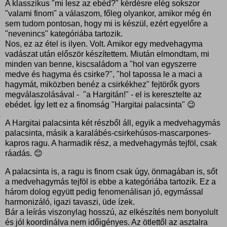
A klasszikus "mi lesz az ebéd?" kérdésre elég sokszor
"valami finom" a válaszom, főleg olyankor, amikor még én
sem tudom pontosan, hogy mi is készül, ezért egyelőre a
"nevenincs" kategóriába tartozik.
Nos, ez az étel is ilyen. Volt. Amikor egy medvehagyma
vadászat után először készítettem. Miután elmondtam, mi
minden van benne, kiscsaládom a "hol van egyszerre
medve és hagyma és csirke?", "hol tapossa le a maci a
hagymát, miközben benéz a csirkékhez" fejtörők gyors
megválaszolásával - "a Hargitán!" - el is keresztelte az
ebédet. Így lett ez a finomság "Hargitai palacsinta" 😉
A Hargitai palacsinta két részből áll, egyik a medvehagymás
palacsinta, másik a karalábés-csirkehúsos-mascarpones-
kapros ragu. A harmadik rész, a medvehagymás tejföl, csak
ráadás. 😊
A palacsinta is, a ragu is finom csak úgy, önmagában is, sőt
a medvehagymás tejföl is ebbe a kategóriába tartozik. Ez a
három dolog együtt pedig fenomenálisan jó, egymással
harmonizáló, igazi tavaszi, üde ízek.
Bár a leírás viszonylag hosszú, az elkészítés nem bonyolult
és jól koordinálva nem időigényes. Az ötlettől az asztalra