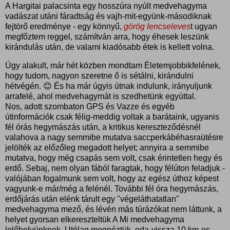
A Hargitai palacsinta egy hosszúra nyúlt medvehagyma
vadászat utáni fáradtság és vajh-mit-együnk-másodiknak
fejtörő eredménye - egy könnyű,
görög lencseleves
t ugyan
megfőztem reggel, számítván arra, hogy éhesek leszünk
kirándulás után, de valami kiadósabb étek is kellett volna.
Úgy alakult, már hét közben mondtam Életemjobbikfelének,
hogy tudom, nagyon szeretne ő is sétálni, kirándulni
hétvégén. 😊 És ha már úgyis útnak indulunk, irányuljunk
arrafelé, ahol medvehagymát is szedhetünk egyúttal.
Nos, adott szombaton GPS és Vazze és egyéb
útinformációk csak félig-meddig voltak a barátaink, ugyanis
fél órás hegymászás után, a kritikus kereszteződésnél
valahova a nagy semmibe mutatva saccperkábéhasraütésre
jelölték az előzőleg megadott helyet; annyira a semmibe
mutatva, hogy még csapás sem volt, csak érintetlen hegy és
erdő. Sebaj, nem olyan fából faragtak, hogy félúton feladjuk -
valójában fogalmunk sem volt, hogy az egész úthoz képest
vagyunk-e már/még a felénél. További fél óra hegymászás,
erdőjárás után elénk tárult egy "végeláthatatlan"
medvehagyma mező, és lévén más túrázókat nem láttunk, a
helyet gyorsan elkereszteltük A Mi medvehagyma
lelőhelyünknek. Utólag megnéztük, oda-vissza 10 km-es