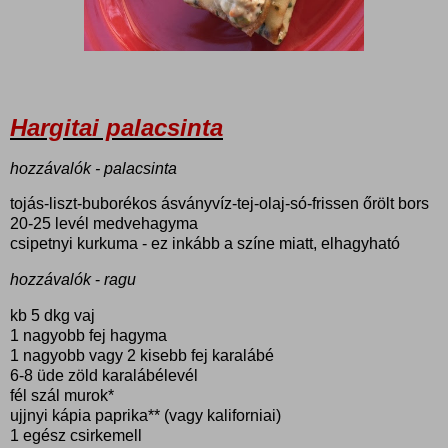
Hargitai palacsinta
hozzávalók - palacsinta
tojás-liszt-buborékos ásványvíz-tej-olaj-só-frissen őrölt bors
20-25 levél medvehagyma
csipetnyi kurkuma - ez inkább a színe miatt, elhagyható
hozzávalók
-
ragu
kb 5 dkg vaj
1 nagyobb fej hagyma
1 nagyobb vagy 2 kisebb fej karalábé
6-8 üde zöld karalábélevél
fél szál murok*
ujjnyi kápia paprika** (vagy kaliforniai)
1 egész csirkemell