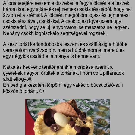
A torta tetejére teszem a díszeket, a fagyistölcsér alá teszek
három kört egy tojás- és tejmentes csokis tésztából, hogy ne
ázzon el a krémtől. A tölcsért megtöltöm tojás- és tejmentes
csokis tésztával, csokikkal. A csokitojást igyekszem úgy
szétszedni, hogy se ujjlenyomatos, se maszatos ne legyen.
Néhány csokit fogpiszkáló segítségével rögzítek.
A kész tortát kartondobozba teszem és szállításig a hűtőbe
varázsolom (varázsolom, mert a hűtőnk normál méretű és
egy négyfős család ellátmánya is benne van).
Katka és kedvenc tanítónénink elmondása szerint a
gyerekek nagyon örültek a tortának, finom volt, pillanatok
alatt elfogyott.
Én pedig elkezdtem törpölni egy vakáció búcsúztató-suli
köszöntő tortánt. 😉