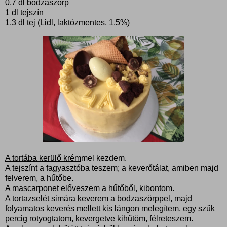
0,7 dl bodzaszörp
1 dl tejszín
1,3 dl tej (Lidl, laktózmentes, 1,5%)
A tortába kerülő krém
mel kezdem.
A tejszínt a fagyasztóba teszem; a keverőtálat, amiben majd
felverem, a hűtőbe.
A mascarponet előveszem a hűtőből, kibontom.
A tortazselét simára keverem a bodzaszörppel, majd
folyamatos keverés mellett kis lángon melegítem, egy szűk
percig rotyogtatom, kevergetve kihűtöm, félreteszem.