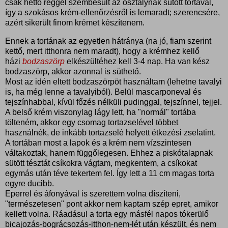
csak hétfő reggel szembesült az osztálynak sütött tortával,
így a szokásos krém-ellenőrzésről is lemaradt; szerencsére,
azért sikerült finom krémet készítenem.
Ennek a tortának az egyetlen hátránya (na jó, fiam szerint
kettő, mert itthonra nem maradt), hogy a krémhez kellő
házi
bodzaszörp
elkészültéhez kell 3-4 nap. Ha van kész
bodzaszörp, akkor azonnal is süthető.
Most az idén eltett bodzaszörpöt használtam (lehetne tavalyi
is, ha még lenne a tavalyiból). Belül mascarponeval és
tejszínhabbal, kívül főzés nélküli pudinggal, tejszínnel, tejjel.
A belső krém viszonylag lágy lett, ha "normál" tortába
tölteném, akkor egy csomag tortazselével többet
használnék, de inkább tortazselé helyett étkezési zselatint.
A tortában most a lapok és a krém nem vízszintesen
váltakoztak, hanem függőlegesen. Ehhez a piskótalapnak
sütött tésztát csíkokra vágtam, megkentem, a csíkokat
egymás után téve tekertem fel. Így lett a 11 cm magas torta
egyre ducibb.
Eperrel és áfonyával is szerettem volna díszíteni,
"természetesen" pont akkor nem kaptam szép epret, amikor
kellett volna. Ráadásul a torta egy másfél napos tókerülő
bicajozás-bográcsozás-itthon-nem-lét után készült, és nem