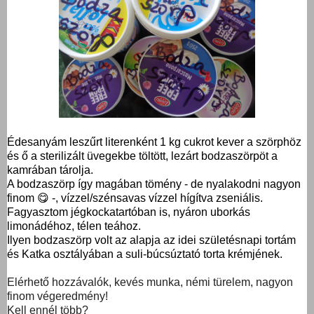
Édesanyám leszűrt literenként 1 kg cukrot kever a szörphöz
és ő a sterilizált üvegekbe töltött, lezárt bodzaszörpöt a
kamrában tárolja.
A bodzaszörp így magában tömény - de nyalakodni nagyon
finom 😋 -, vízzel/szénsavas vízzel hígítva zseniális.
Fagyasztom jégkockatartóban is, nyáron uborkás
limonádéhoz, télen teához.
Ilyen bodzaszörp volt az alapja az idei születésnapi tortám
és Katka osztályában a suli-búcsúztató torta krémjének.
Elérhető hozzávalók, kevés munka, némi türelem, nagyon
finom végeredmény!
Kell ennél több?