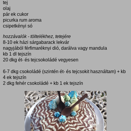
tej
olaj
pár ek cukor
picurka rum aroma
csipetkényi só
hozzávalók - töltelékhez, tetejére
8-10 ek házi sárgabarack lekvár
nagyjából férfimaréknyi dió, darálva vagy mandula
kb 1 dl tejszín
20 dkg ét- és tejcsokoládé vegyesen
6-7 dkg csokoládé (szintén ét- és tejcsokit használtam) + kb
4 ek tejszín
2 dkg fehér csokoládé + kb 1 ek tejszín