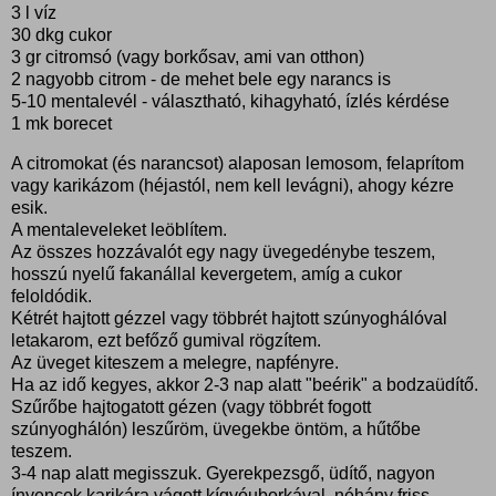
3 l víz
30 dkg cukor
3 gr citromsó (vagy borkősav, ami van otthon)
2 nagyobb citrom - de mehet bele egy narancs is
5-10 mentalevél - választható, kihagyható, ízlés kérdése
1 mk borecet
A citromokat (és narancsot) alaposan lemosom, felaprítom
vagy karikázom (héjastól, nem kell levágni), ahogy kézre
esik.
A mentaleveleket leöblítem.
Az összes hozzávalót egy nagy üvegedénybe teszem,
hosszú nyelű fakanállal kevergetem, amíg a cukor
feloldódik.
Kétrét hajtott gézzel vagy többrét hajtott szúnyoghálóval
letakarom, ezt befőző gumival rögzítem.
Az üveget kiteszem a melegre, napfényre.
Ha az idő kegyes, akkor 2-3 nap alatt "beérik" a bodzaüdítő.
Szűrőbe hajtogatott gézen (vagy többrét fogott
szúnyoghálón) leszűröm, üvegekbe öntöm, a hűtőbe
teszem.
3-4 nap alatt megisszuk. Gyerekpezsgő, üdítő, nagyon
ínyencek karikára vágott kígyóuborkával, néhány friss