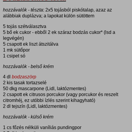
hozzávalók - tészta
: 2x5 tojásból piskótalap, azaz az
alábbiak duplázva; a lapokat külön sütöttem
5 tojás szétválasztva
5 bő ek cukor - ebből 2 ek száraz bodzás cukor* (lsd a
legvégén)
5 csapott ek liszt átszitálva
1 mk sütőpor
1 csipet só
hozzávalók - belső krém
4 dl
bodzaszörp
2 kis tasak tortazselé
50 dkg mascarpone (Lidl, laktózmentes)
2 csapott ek citrusos porcukor (vagy porcukor és reszelt
citromhéj, ez utóbbi ízlés szerint kihagyható)
2 dl tejszín (Lidl, laktózmentes)
hozzávalók - külső krém
1 cs főzés nélküli vaníliás pundingpor