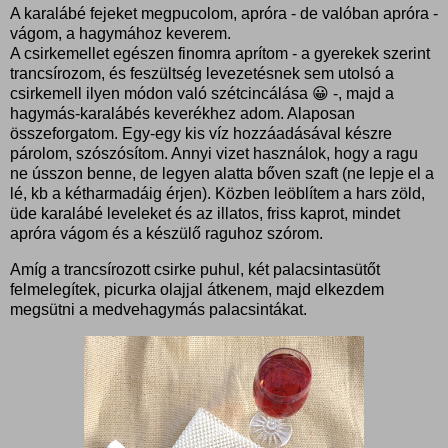
A karalábé fejeket megpucolom, apróra - de valóban apróra -
vágom, a hagymához keverem.
A csirkemellet egészen finomra aprítom - a gyerekek szerint
trancsírozom, és feszültség levezetésnek sem utolsó a
csirkemell ilyen módon való szétcincálása 😀 -, majd a
hagymás-karalábés keverékhez adom. Alaposan
összeforgatom. Egy-egy kis víz hozzáadásával készre
párolom, szószósítom. Annyi vizet használok, hogy a ragu
ne ússzon benne, de legyen alatta bőven szaft (ne lepje el a
lé, kb a kétharmadáig érjen). Közben leöblítem a hars zöld,
üde karalábé leveleket és az illatos, friss kaprot, mindet
apróra vágom és a készülő raguhoz szórom.
Amíg a trancsírozott csirke puhul, két palacsintasütőt
felmelegítek, picurka olajjal átkenem, majd elkezdem
megsütni a medvehagymás palacsintákat.