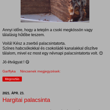
Annyi időre, hogy a tetején a csoki megkössön vagy
tálalásig hűtőbe teszem.
Voilá! Kész a zserbó palacsintatorta.
Színes habcsókokkal és csokoládé kanalakkal díszítve
tálalom, mivel ez most egy névnapi palacsintatorta volt. 😊
Jó étvágyat ! 😋
Garffyka
Nincsenek megjegyzések:
Megosztás
2021. ÁPR. 23.
Hargitai palacsinta