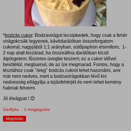
*
bodzás cukor
: Bodzavirágot lecsipkedek, hogy csak a fehér
virágokcsák legyenek, kávédarálóban összeforgatom
cukorral; nagyjából 1:1 arányban, sütőpapíron elsimítom, 1-
2 nap alatt kiszárad, ha összeállna darálóban kicsit
átpörgetem, fűszeres üvegbe teszem; ez a cukor idővel
besötétül, megbarnul, de az íze megmarad. Fontos, hogy a
tésztához csak "öreg" bodzás cukrot lehet használni, ami
már nem nedves, mert a bodzavirágokban lévő kis
nedvesség ellágyítja a tojásfehérjét és nem lehet kemény
habnak felverni.
Jó étvágyat ! 😊
Garffyka
1 megjegyzés:
Megosztás