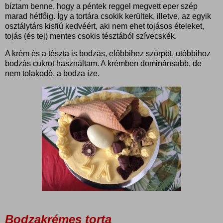
bíztam benne, hogy a péntek reggel megvett eper szép
marad hétfőig. Így a tortára csokik kerültek, illetve, az egyik
osztálytárs kisfiú kedvéért, aki nem ehet tojásos ételeket,
tojás (és tej) mentes csokis tésztából szívecskék.
A krém és a tészta is bodzás, előbbihez szörpöt, utóbbihoz
bodzás cukrot használtam. A krémben dominánsabb, de
nem tolakodó, a bodza íze.
Bodzakrémes torta