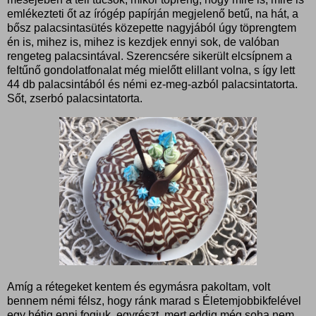
emlékezteti őt az írógép papírján megjelenő betű, na hát, a
bősz palacsintasütés közepette nagyjából úgy töprengtem
én is, mihez is, mihez is kezdjek ennyi sok, de valóban
rengeteg palacsintával. Szerencsére sikerült elcsípnem a
feltűnő gondolatfonalat még mielőtt elillant volna, s így lett
44 db palacsintából és némi ez-meg-azból palacsintatorta.
Sőt, zserbó palacsintatorta.
Amíg a rétegeket kentem és egymásra pakoltam, volt
bennem némi félsz, hogy ránk marad s Életemjobbikfelével
egy hétig enni fogjuk, egyrészt, mert eddig még soha nem