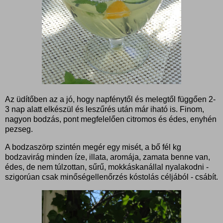
Az üdítőben az a jó, hogy napfénytől és melegtől függően 2-
3 nap alatt elkészül és leszűrés után már iható is. Finom,
nagyon bodzás, pont megfelelően citromos és édes, enyhén
pezseg.
A bodzaszörp szintén megér egy misét, a bő fél kg
bodzavirág minden íze, illata, aromája, zamata benne van,
édes, de nem túlzottan, sűrű, mokkáskanállal nyalakodni -
szigorúan csak minőségellenőrzés kóstolás céljából - csábít.