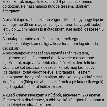
kézimixerrel, magas fokozaton, 3-4 perc alatt krémmé
dolgozom. Felhasználásig hűtőbe teszem, időnként
átforgatom.
A piskótalapokat hosszában vágom. Most, hogy nagy tepsim
van, egy lap 33 cm magas lett, így a háromba vágott lapból
lett 3 db 11 cm magas piskótacsíkom. Két lapból összesen 6
db csík.
A tortalapra, amire a tortát teszem, kenek egy
mokkáskanálnyi krémet; így a kész torta nem fog ide-oda
csúszkálni.
A piskótalapokat hosszában egymás után fektetem,
megkenem a belső krémmel (bodzazselé-mascarpone-
tejszínhab), majd a rövidebb oldalától elkezdem feltekerni.
Oda, ahol két tésztacsík összeér, kenek még krémet. A
"csigabiga" tortát vágott felével a tortalapra illesztem,
eligazgatom, hogy szépen álljon, ahol kell egy kis krémmel
kiegészítem (főleg ott, ahol összeérnek a piskótacsík végek),
majd legalább fél órát hűtőzni teszem.
A külső krémet kiveszem a hűtőből, átkeverem, 2-3 ek-nyit
félreteszek a díszítéshez, a többivel két rétegben bevonom a
torta tetejét és oldalát körben.