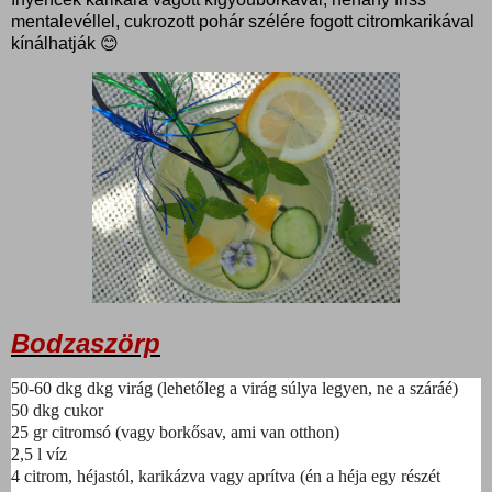
mentalevéllel, cukrozott pohár szélére fogott citromkarikával
kínálhatják 😊
Bodzaszörp
50-60 dkg dkg virág (lehetőleg a virág súlya legyen, ne a száráé)
50 dkg cukor
25 gr citromsó (vagy borkősav, ami van otthon)
2,5 l víz
4 citrom, héjastól, karikázva vagy aprítva (én a héja egy részét