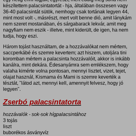
készítettem palacsintatortát - hja, általában összesen vagy
36-40 palacsintát sütök, nemhogy csak tortának legyen 44,
mint most volt -, másrészt, mert volt benne dió, amit lánykám
nem szeret mostanában, és sárgabarack lekvár, amit meg
nagyfiam nem eszik - illetve, mint kiderült, de igen, ha nem
tudja, hogy eszi.
Három tojást használtam, de a hozzávalókat nem mértem,
saccperkábé és szemre kevertem; azt hiszem, utoljára tini
koromban mértem a palacsinta hozzávalóit, akkor is inkább
kanálra, mint dekára. Édesanyámra sem emlékszem, hogy
valaha kimérte volna pontosan, mennyi lisztet, vizet, tejet,
olajat használ, Kismama és Mami is szemre keverték a
tésztát, "látod azt, mennyi kell, amennyit felvesz, hogy jó
legyen".
Zserbó palacsintatorta
hozzávalók - sok-sok hígpalacsintához
3 tojás
liszt
buborékos ásványvíz