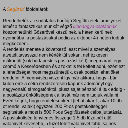
A
Segítsüti
főoldaláról:
Rendelhetők a csodálatos borítójú Segítfüzetek, amelyeket
ismét a fantasztikus munkát végző
lilahangya-családnak
köszönhetünk! Gőzerővel készülnek, a héten kerülnek
nyomdába, a postázásukat pedig az október 4-i héten tudjuk
megkezdeni.
A rendelés menete a következő lesz: mivel a személyes
átvételt tavasszal nem kérték túl sokan, nehézkesen
működött (sok budapesti is postázást kért), megmaradt egy
csomó a Keserédesben és azokat is fel kellett adni, ezért ezt
a lehetőséget most megszüntetjük, csak postán lehet őket
rendelni. A mennyiség viszont így már akkora, hogy - bár
külön erre a célra rendszeresen kapunk adományt egy
nagyvonalú támogatónktól, plusz saját pénzből álltuk eddig -
a postázás önköltségének állását már nem tudjuk vállalni.
Ezért kérjük, hogy rendelésenként (tehát akár 1, akár 10 db-
ot rendel valaki) egyszeri 200 Ft-os postaköltséggel
segítsétek a most is 500 Ft-os Segítfüzetek célba juttatását.
A postaköltség tényleges összege 1-5 db füzetnél ettől
valamivel kevesebb, 5 füzet felett valamivel több, sajnos