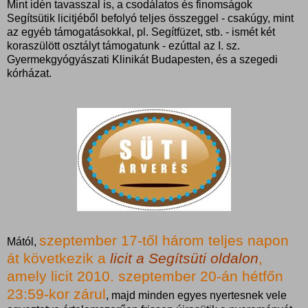
Mint idén tavasszal is, a csodálatos és finomságok
Segítsütik licitjéből befolyó teljes összeggel - csakúgy, mint
az egyéb támogatásokkal, pl. Segítfüzet, stb. - ismét két
koraszülött osztályt támogatunk - ezúttal az I. sz.
Gyermekgyógyászati Klinikát Budapesten, és a szegedi
kórházat.
szeptember 17-től három teljes napon
Mától,
át következik a
licit a Segítsüti oldalon
,
amely licit 2010. szeptember 20-án hétfőn
23:59-kor zárul
, majd minden egyes nyertesnek vele