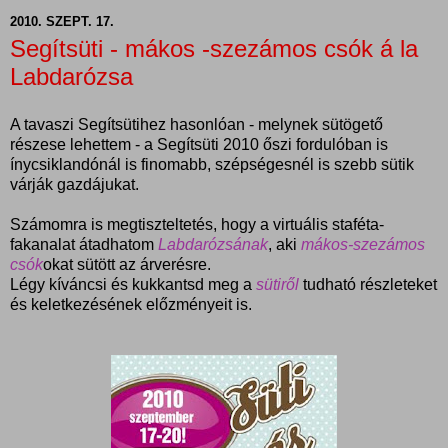
2010. SZEPT. 17.
Segítsüti - mákos -szezámos csók á la
Labdarózsa
A tavaszi Segítsütihez hasonlóan - melynek sütögető
részese lehettem - a Segítsüti 2010 őszi fordulóban is
ínycsiklandónál is finomabb, szépségesnél is szebb sütik
várják gazdájukat.
Számomra is megtiszteltetés, hogy a virtuális staféta-
fakanalat átadhatom
Labdarózsának
, aki
mákos-szezámos
csók
okat sütött az árverésre.
Légy kíváncsi és kukkantsd meg a
sütiről
tudható részleteket
és keletkezésének előzményeit is.