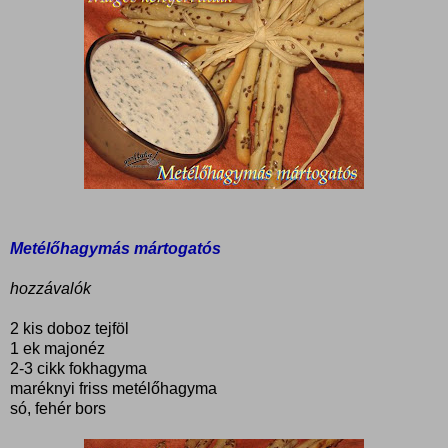
Metélőhagymás mártogatós
hozzávalók
2 kis doboz tejföl
1 ek majonéz
2-3 cikk fokhagyma
maréknyi friss metélőhagyma
só, fehér bors