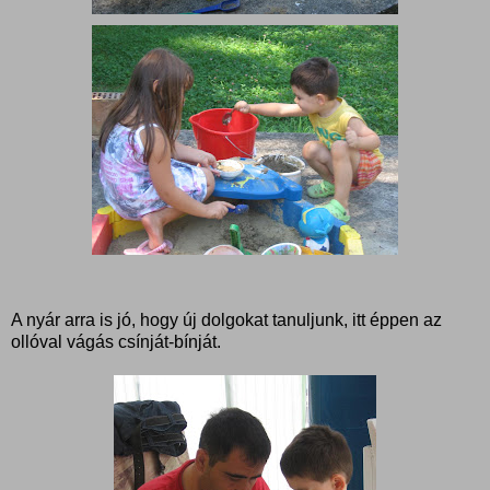
A nyár arra is jó, hogy új dolgokat tanuljunk, itt éppen az
ollóval vágás csínját-bínját.