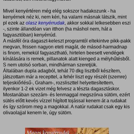
Mivel kenyértéren még elég sokszor hadakozunk - ha
kenyérnek néz ki, nem kéri, ha valami másnak látszik, mint
pl ezek az
olasz kenyérrudak
, akkor sokkal lelkesebben eszi
-, szinte állandóan van itthon (ha máshol nem, hát a
fagyasztóban) kenyérrúd.
A másfél óra dagaszt-keleszt programtól eltekintve pikk-pakk
megvan, frissen nagyon eteti magát, de másod-harmadnap
is finom, remekül fagyasztható, hirtelen beesett vendégek
kínálására is remek, pillanatok alatt kienged a mélyhűtésből.
S nem utolsó sorban, mindhárman szeretjük.
Általában dupla adagból, tehát 70 dkg lisztből készítem,
játszottam már a recepttel, a fehér liszt egy részét (szemre)
teljeskiőrlésű-, Graham-, rozsliszttel helyettesítettem,
ilyenkor 1-2 ek vizet még felvesz a tészta dagasztáskor.
Mostanában szezám- és lenmaggal megszórva sütöm, ezért
sütés előtt kevés vízzel hígított tojással kenem át a rudakat
és így szórom meg a magokkal. A natúr rudakat csak egy kis
olivaolajjal kenem le, úgy sütöm.