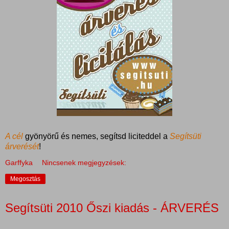
A cél
gyönyörű és nemes, segítsd liciteddel a
Segítsüti
árverését
!
Garffyka
Nincsenek megjegyzések:
Megosztás
Segítsüti 2010 Őszi kiadás - ÁRVERÉS