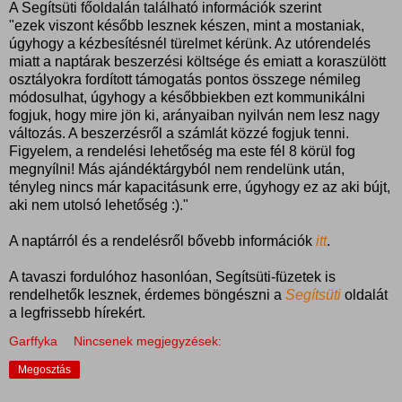
A Segítsüti főoldalán található információk szerint
"ezek viszont később lesznek készen, mint a mostaniak,
úgyhogy a kézbesítésnél türelmet kérünk. Az utórendelés
miatt a naptárak beszerzési költsége és emiatt a koraszülött
osztályokra fordított támogatás pontos összege némileg
módosulhat, úgyhogy a későbbiekben ezt kommunikálni
fogjuk, hogy mire jön ki, arányaiban nyilván nem lesz nagy
változás. A beszerzésről a számlát közzé fogjuk tenni.
Figyelem, a rendelési lehetőség ma este fél 8 körül fog
megnyílni! Más ajándéktárgyból nem rendelünk után,
tényleg nincs már kapacitásunk erre, úgyhogy ez az aki bújt,
aki nem utolsó lehetőség :)."
A naptárról és a rendelésről bővebb információk
itt
.
A tavaszi fordulóhoz hasonlóan, Segítsüti-füzetek is
rendelhetők lesznek, érdemes böngészni a
Segítsüti
oldalát
a legfrissebb hírekért.
Garffyka
Nincsenek megjegyzések:
Megosztás