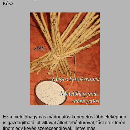
Kész.
Ez a metélőhagymás mártogatós-kenegetős többféleképpen
is gazdagítható, pl villával áttört tehéntúróval; fűszerek terén
finom egy kevés szerecsendióval, illetve más