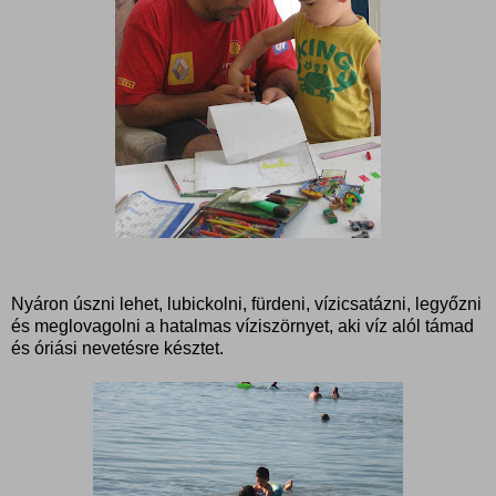
Nyáron úszni lehet, lubickolni, fürdeni, vízicsatázni, legyőzni
és meglovagolni a hatalmas víziszörnyet, aki víz alól támad
és óriási nevetésre késztet.