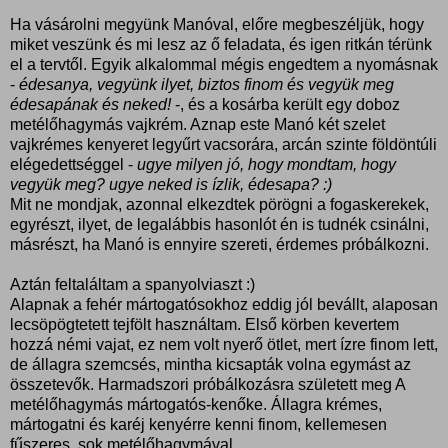
Ha vásárolni megyünk Manóval, előre megbeszéljük, hogy
miket veszünk és mi lesz az ő feladata, és igen ritkán térünk
el a tervtől. Egyik alkalommal mégis engedtem a nyomásnak
-
édesanya, vegyünk ilyet, biztos finom és vegyük meg
édesapának és neked!
-, és a kosárba került egy doboz
metélőhagymás vajkrém. Aznap este Manó két szelet
vajkrémes kenyeret legyűrt vacsorára, arcán szinte földöntúli
elégedettséggel -
ugye milyen jó, hogy mondtam, hogy
vegyük meg? ugye neked is ízlik, édesapa? :)
Mit ne mondjak, azonnal elkezdtek pörögni a fogaskerekek,
egyrészt, ilyet, de legalábbis hasonlót én is tudnék csinálni,
másrészt, ha Manó is ennyire szereti, érdemes próbálkozni.
Aztán feltaláltam a spanyolviaszt :)
Alapnak a fehér mártogatósokhoz eddig jól bevállt, alaposan
lecsöpögtetett tejfölt használtam. Első körben kevertem
hozzá némi vajat, ez nem volt nyerő ötlet, mert ízre finom lett,
de állagra szemcsés, mintha kicsapták volna egymást az
összetevők. Harmadszori próbálkozásra született meg A
metélőhagymás mártogatós-kenőke. Állagra krémes,
mártogatni és karéj kenyérre kenni finom, kellemesen
fűszeres, sok metélőhagymával.