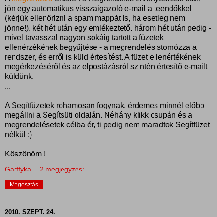
jön egy automatikus visszaigazoló e-mail a teendőkkel
(kérjük ellenőrizni a spam mappát is, ha esetleg nem
jönne!), két hét után egy emlékeztető, három hét után pedig -
mivel tavasszal nagyon sokáig tartott a füzetek
ellenérzékének begyűjtése - a megrendelés stornózza a
rendszer, és erről is küld értesítést. A füzet ellenértékének
megérkezéséről és az elpostázásról szintén értesítő e-mailt
küldünk.
...
A Segítfüzetek rohamosan fogynak, érdemes minnél előbb
megállni a Segítsüti oldalán. Néhány klikk csupán és a
megrendelésetek célba ér, ti pedig nem maradtok Segítfüzet
nélkül :)
Köszönöm !
Garffyka
2 megjegyzés:
Megosztás
2010. SZEPT. 24.