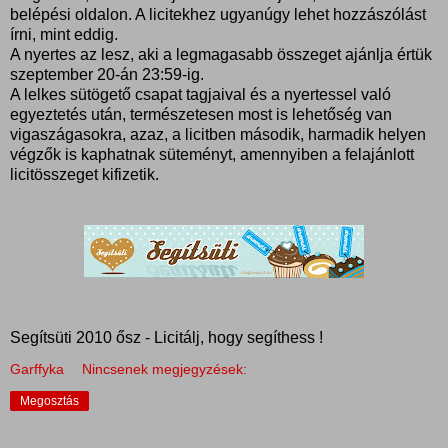
belépési oldalon. A licitekhez ugyanúgy lehet hozzászólást
írni, mint eddig.
A nyertes az lesz, aki a legmagasabb összeget ajánlja értük
szeptember 20-án 23:59-ig.
A lelkes sütögető csapat tagjaival és a nyertessel való
egyeztetés után, természetesen most is lehetőség van
vigaszágasokra, azaz, a licitben második, harmadik helyen
végzők is kaphatnak süteményt, amennyiben a felajánlott
licitösszeget kifizetik.
Segítsüti 2010 ősz - Licitálj, hogy segíthess !
Garffyka
Nincsenek megjegyzések:
Megosztás