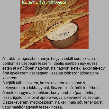
A 'trükk' az egészben annyi, hogy a tejfölt sűrű szitába
borítom és csepegni teszem. Ideális esetben egy egész
estén át a hűtőben hagyom, ha nagyon sietek, akkor fél-egy
órát igyekszem csepegtetni, ezalatt többször átforgatom-
keverem.
A tejfölt tálba teszem, hozzákeverem a majonézt,
belenyomom a fokhagymát, fűszerem: só, őrölt fehérbors.
A metélőhagymát leöblítem, konyharuhán (papírtörlőn)
leszárítgatom, ollóval apróra vágva a keverékhez szórom.
Összekeverem, megkóstolom, ha kell, még sót, fehér borst
vagy metélőhagymát teszek hozzá.