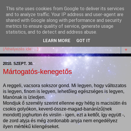
This site uses cookies from Google to deliver its services
Garffyka
and to analyze traffic. Your IP address and user-agent are
shared with Google along with performance and security
metrics to ensure quality of service, generate usage
Szösszenetek a konyhámból, az életemből. Mosollyal,
statistics, and to detect and address abuse.
receptekkel, vidámsággal, marcipánnal, csokival.
LEARN MORE
GOT IT
▼
2010. SZEPT. 30.
Mártogatós-kenegetős
A reggeli, vacsora sokszor gond. Mi legyen, hogy változatos
is legyen, finom is legyen, lehetőleg egészséges is legyen,
Manónak is ízledjen.
Mondjuk ő személy szerint ellenne egy hétig is macisütin és
csokis golyókon, keverd-össze-magad-banánízű(nek
mondott) joghurton és virslin - igen, ezt a kettőt, így együtt -,
de zord atyja és még zordonabb anyja nem engedélyez
ilyen mértékű kilengéseket.