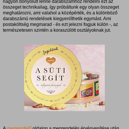
nagyon bonyolult lenne darabszámhoz rendelni ezt az
összeget technikailag, így próbáltunk egy olyan összeget
meghatározni, ami valahol a középérték, és a különböző
darabszámú rendelések kiegyenlíthetik egymást. Ami
postaköltség megmarad - és ezt jelezni fogjuk külön -, az
természetesen szintén a koraszülött osztályoknak jut.
A
megrendelő
oldalon a megrendelés érvényesítése után