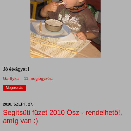
Jó étvágyat !
Garffyka
11 megjegyzés:
Megosztás
2010. SZEPT. 27.
Segítsüti füzet 2010 Ősz - rendelhető!,
amíg van :)