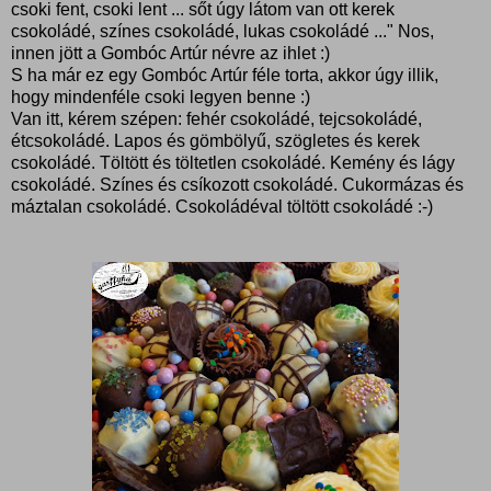
csoki fent, csoki lent ... sőt úgy látom van ott kerek
csokoládé, színes csokoládé, lukas csokoládé ..." Nos,
innen jött a Gombóc Artúr névre az ihlet :)
S ha már ez egy Gombóc Artúr féle torta, akkor úgy illik,
hogy mindenféle csoki legyen benne :)
Van itt, kérem szépen: fehér csokoládé, tejcsokoládé,
étcsokoládé. Lapos és gömbölyű, szögletes és kerek
csokoládé. Töltött és töltetlen csokoládé. Kemény és lágy
csokoládé. Színes és csíkozott csokoládé. Cukormázas és
máztalan csokoládé. Csokoládéval töltött csokoládé :-)