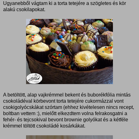
Ugyanebből vágtam ki a torta tetejére a szögletes és kör
alakú csokilapokat.
A betöltött, alap vajkrémmel bekent és buborékfólia mintás
csokoládéval körbevont torta tetejére cukormázzal vont
csokigolyócskákat szórtam (ehhez kivételesen nincs recept,
boltban vettem :), mielőtt elkezdtem volna felrakosgatni a
fehér- és tejcsokival bevont brownie golyókat és a kétféle
krémmel töltött csokoládé kosárkákat.