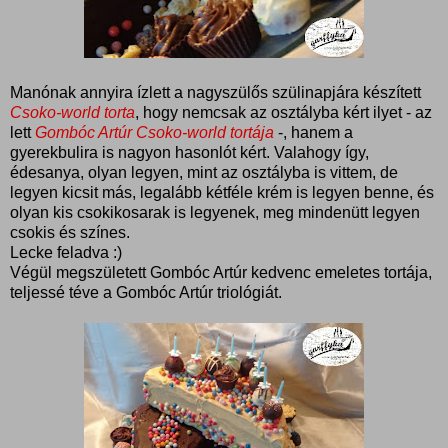
Manónak annyira ízlett a nagyszülős szülinapjára készített
Csoko-world torta
, hogy nemcsak az osztályba kért ilyet - az
lett
Gombóc Artúr Csoko-world tortája
-, hanem a
gyerekbulira is nagyon hasonlót kért. Valahogy így,
édesanya, olyan legyen, mint az osztályba is vittem, de
legyen kicsit más, legalább kétféle krém is legyen benne, és
olyan kis csokikosarak is legyenek, meg mindenütt legyen
csokis és színes.
Lecke feladva :)
Végül megszületett Gombóc Artúr kedvenc emeletes tortája,
teljessé téve a Gombóc Artúr triológiát.