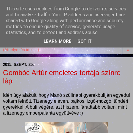
This site uses cookies from Google to deliver its services
Garffyka
and to analyze traffic. Your IP address and user-agent are
shared with Google along with performance and security
metrics to ensure quality of service, generate usage
Szösszenetek a konyhámból, az életemből. Mosollyal,
statistics, and to detect and address abuse.
receptekkel, vidámsággal, marcipánnal, csokival.
LEARN MORE
GOT IT
▼
2015. SZEPT. 25.
Gombóc Artúr emeletes tortája színre
lép
Idén úgy alakult, hogy Manó szülinapi gyerekbuliján egyedül
voltam felnőtt. Tizenegy eleven, pajkos, izgő-mozgó, tündéri
gyerekkel. A buli végére, azt hiszem, fáradtabb voltam, mint
a tizenegy emberpalánta együttvéve :)