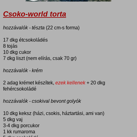
Csoko-world torta
hozzávalók - tészta
(22 cm-s forma)
17 dkg étcsokoládés
8 tojás
10 dkg cukor
7 dkg liszt (nem elírás, csak 70 gr)
hozzávalók - krém
2 adag krémet készítek,
ezek kellenek
+ 20 dkg
fehércsokoládé
hozzávalók - csokival bevont golyók
10 dkg keksz (házi, csokis, háztartási, ami van)
5 dkg vaj
3-4 dkg porcukor
1 kk rumaroma