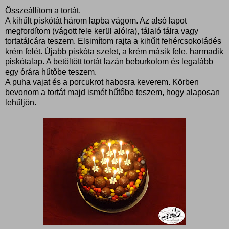
Összeállítom a tortát.
A kihűlt piskótát három lapba vágom. Az alsó lapot
megfordítom (vágott fele kerül alólra), tálaló tálra vagy
tortatálcára teszem. Elsimítom rajta a kihűlt fehércsokoládés
krém felét. Újabb piskóta szelet, a krém másik fele, harmadik
piskótalap. A betöltött tortát lazán beburkolom és legalább
egy órára hűtőbe teszem.
A puha vajat és a porcukrot habosra keverem. Körben
bevonom a tortát majd ismét hűtőbe teszem, hogy alaposan
lehűljön.