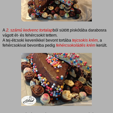
A
2. számú kedvenc tortalap
ból sütött piskótába darabosra
vágott ét- és fehércsokit tettem.
A tej-étcsoki keverékkel bevont tortába
tejcsokis krém
, a
fehércsokival bevontba pedig
fehércsokoládés krém
került.