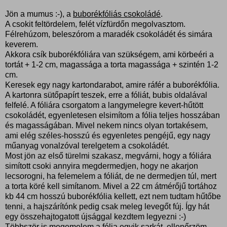
Jön a mumus :-), a
buborékfóliás csokoládé
.
A csokit feltördelem, felét vízfürdőn megolvasztom.
Félrehúzom, beleszórom a maradék csokoládét és simára
keverem.
Akkora csík buborékfóliára van szükségem, ami körbeéri a
tortát + 1-2 cm, magassága a torta magassága + szintén 1-2
cm.
Keresek egy nagy kartondarabot, amire ráfér a buborékfólia.
A kartonra sütőpapírt teszek, erre a fóliát, bubis oldalával
felfelé. A fóliára csorgatom a langymelegre kevert-hűtött
csokoládét, egyenletesen elsimítom a fólia teljes hosszában
és magasságában. Mivel nekem nincs olyan tortakésem,
ami elég széles-hosszú és egyenletes pengéjű, egy nagy
műanyag vonalzóval terelgetem a csokoládét.
Most jön az első türelmi szakasz, megvárni, hogy a fóliára
simított csoki annyira megdermedjen, hogy ne akarjon
lecsorogni, ha felemelem a fóliát, de ne dermedjen túl, mert
a torta köré kell simítanom. Mivel a 22 cm átmérőjű tortához
kb 44 cm hosszú buborékfólia kellett, ezt nem tudtam hűtőbe
tenni, a hajszárítónk pedig csak meleg levegőt fúj. Így hát
egy összehajtogatott újsággal kezdtem legyezni :-)
Többször is megemelem a fólia egyik sarkát, ellenőrzöm,