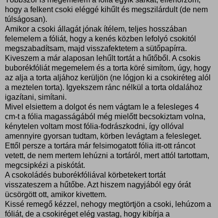
hogy a felkent csoki eléggé kihűlt és megszilárdult (de nem
túlságosan).
Amikor a csoki állagát jónak ítélem, teljes hosszában
felemelem a fóliát, hogy a kenés közben lefolyó csokitól
megszabadítsam, majd visszafektetem a sütőpapírra.
Kiveszem a már alaposan lehűlt tortát a hűtőből. A csokis
buborékfóliát megemelem és a torta köré simítom, úgy, hogy
az alja a torta aljához kerüljön (ne lógjon ki a csokiréteg alól
a meztelen torta). Igyekszem ránc nélkül a torta oldalához
igazítani, simítani.
Mivel elsiettem a dolgot és nem vágtam le a felesleges 4
cm-t a fólia magasságából még mielőtt becsokiztam volna,
kénytelen voltam most fólia-fodrászkodni, így ollóval
amennyire gyorsan tudtam, körben levágtam a felesleget.
Ettől persze a tortára már felsimogatott fólia itt-ott ráncot
vetett, de nem mertem lehúzni a tortáról, mert attól tartottam,
megcsipkézi a piskótát.
A csokoládés buborékfóliával körbetekert tortát
visszateszem a hűtőbe. Azt hiszem nagyjából egy órát
ücsörgött ott, amikor kivettem.
Kissé remegő kézzel, nehogy megtörtjön a csoki, lehúzom a
fóliát, de a csokiréget elég vastag, hogy kibírja a