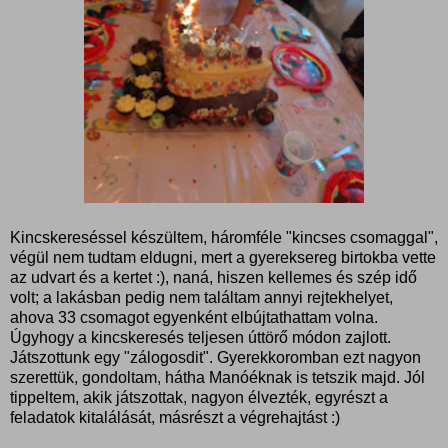
Kincskereséssel készültem, háromféle "kincses csomaggal",
végül nem tudtam eldugni, mert a gyereksereg birtokba vette
az udvart és a kertet :), naná, hiszen kellemes és szép idő
volt; a lakásban pedig nem találtam annyi rejtekhelyet,
ahova 33 csomagot egyenként elbújtathattam volna.
Úgyhogy a kincskeresés teljesen úttörő módon zajlott.
Játszottunk egy "zálogosdit". Gyerekkoromban ezt nagyon
szerettük, gondoltam, hátha Manóéknak is tetszik majd. Jól
tippeltem, akik játszottak, nagyon élvezték, egyrészt a
feladatok kitalálását, másrészt a végrehajtást :)