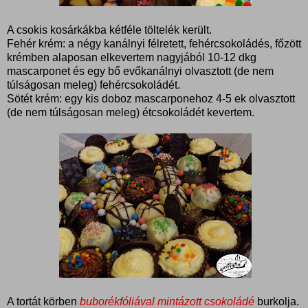
A csokis kosárkákba kétféle töltelék került.
Fehér krém: a négy kanálnyi félretett, fehércsokoládés, főzött
krémben alaposan elkevertem nagyjából 10-12 dkg
mascarponet és egy bő evőkanálnyi olvasztott (de nem
túlságosan meleg) fehércsokoládét.
Sötét krém: egy kis doboz mascarponehoz 4-5 ek olvasztott
(de nem túlságosan meleg) étcsokoládét kevertem.
A tortát körben
buborékfóliával mintázott csokoládé
burkolja.