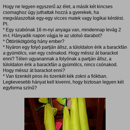
Hogy ne legyen egyszerű az élet, a másik két kincses
csomaghoz úgy juthattak hozzá a gyerekek, ha
megválaszoltak egy-egy vicces matek vagy logikai kérdést.
Pl.
* Egy szabónak 16 m-nyi anyaga van, mindennap levág 2
m-t. Hányadik napon vágja le az utolsó darabot?
* Öttörökötgörög hány ember?
* Nyáron egy folyó partján állsz, a túloldalon érik a barackfán
a gyümölcs, van egy csónakod. Hogy méssz át barackot
enni? Télen ugyanannak a folyónak a partján állsz, a
túloldalon érik a barackfán a gyümölcs, nincs csónakod.
Hogy méssz át barackot enni?
* Van tizenkét piros és tizenkét kék zokni a fiókban.
Legkevesebb hányat kell kivenni, hogy biztosan legyen két
egyforma színű?