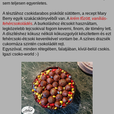
sem teljesen egyenletes.
A tésztához csokidarabos piskótát sütöttem, a recept Mary
Berry egyik szakácskönyvéből van. A
krém főzött, vaníliás-
fehércsokoládés
. A burkoláshoz étcsokit használtam,
legközelebb tejcsokival fogom keverni, finom, de tömény lett.
A díszítéshez kókusz nélküli kókuszgolyót készítettem és ezt
fehércsoki-étcsoki keverékével vontam be. A színes drazsék
cukormáza szintén csokoládét rejt.
Egyszóval, minden rétegében, falatjában, kívül-belül csokis.
Igazi csoko-world :-)