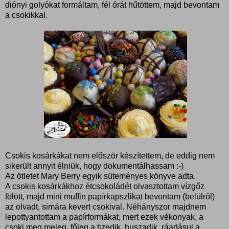
diónyi golyókat formáltam, fél órát hűtöttem, majd bevontam
a csokikkal.
Csokis kosárkákat nem először készítettem, de eddig nem
sikerült annyit élniük, hogy dokumentálhassam :-)
Az ötletet Mary Berry egyik süteményes könyve adta.
A csokis kosárkákhoz étcsokoládét olvasztottam vízgőz
fölött, majd mini muffin papírkapszlikat bevontam (belülről)
az olvadt, simára kevert csokival. Néhányszor majdnem
lepottyantottam a papírformákat, mert ezek vékonyak, a
csoki meg meleg, főleg a tizedik, huszadik, ráadásul a