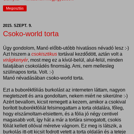
Megosztás
2015. SZEPT. 9.
Csoko-world torta
Úgy gondolom, Manó előbb-utóbb hivatásos névadó lesz :-)
Azt hiszem a
csokisztikus
tortával kezdődött, aztán volt a
virágkenyér
, most meg ez a kívül-belül, alul-felül, minden
falatjában csokoládés finomság. Ami, nem mellesleg
szülinapos torta. Volt. :-)
Manó névadásában csoko-world torta.
Ezt a buborékfóliás burkolást az interneten láttam, nagyon
megtetszett és arra gondoltam, nekem miért ne sikerülne :-)
Azért bevallom, kicsit remegett a kezem, amikor a csokival
borított buborékfóliát felsimogattam a torta oldalára, főleg,
hogy elszámoltam-elsiettem, és a fólia jó négy centivel
magasabb volt, így hát a már a tortára simogatott, csokis
fóliát kellett ollóval méretve vágnom. Ez meg is látszik, a
burkolás itt-ott kicsit fodrott vetett a torta oldalán és a teteje