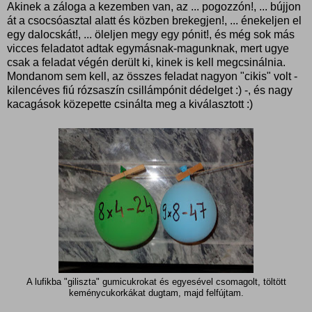
Akinek a záloga a kezemben van, az ... pogozzón!, ... bújjon
át a csocsóasztal alatt és közben brekegjen!, ... énekeljen el
egy dalocskát!, ... öleljen megy egy pónit!, és még sok más
vicces feladatot adtak egymásnak-magunknak, mert ugye
csak a feladat végén derült ki, kinek is kell megcsinálnia.
Mondanom sem kell, az összes feladat nagyon "cikis" volt -
kilencéves fiú rózsaszín csillámpónit dédelget :) -, és nagy
kacagások közepette csinálta meg a kiválasztott :)
A lufikba "giliszta" gumicukrokat és egyesével csomagolt, töltött
keménycukorkákat dugtam, majd felfújtam.