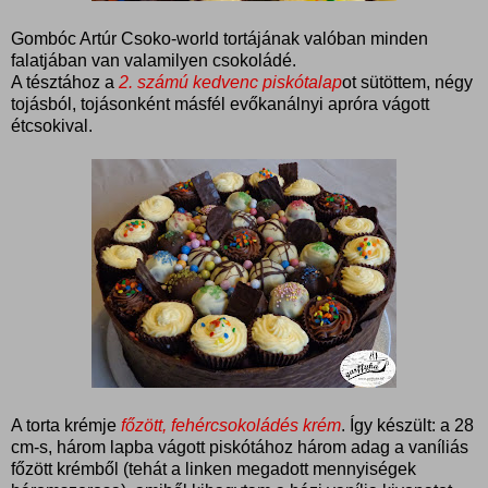
Gombóc Artúr Csoko-world tortájának valóban minden
falatjában van valamilyen csokoládé.
A tésztához a
2. számú kedvenc piskótalap
ot sütöttem, négy
tojásból, tojásonként másfél evőkanálnyi apróra vágott
étcsokival.
A torta krémje
főzött, fehércsokoládés krém
. Így készült: a 28
cm-s, három lapba vágott piskótához három adag a vaníliás
főzött krémből (tehát a linken megadott mennyiségek