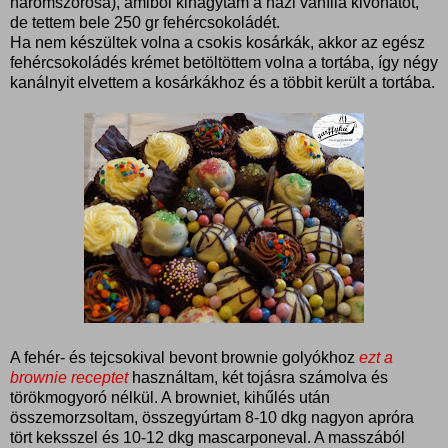
háromszorosa), amiből kihagytam a házi vanília kivonatot,
de tettem bele 250 gr fehércsokoládét.
Ha nem készültek volna a csokis kosárkák, akkor az egész
fehércsokoládés krémet betöltöttem volna a tortába, így négy
kanálnyit elvettem a kosárkákhoz és a többit került a tortába.
A fehér- és tejcsokival bevont brownie golyókhoz
ezt a
brownie receptet
használtam, két tojásra számolva és
törökmogyoró nélkül. A browniet, kihűlés után
összemorzsoltam, összegyúrtam 8-10 dkg nagyon apróra
tört keksszel és 10-12 dkg mascarponeval. A masszából