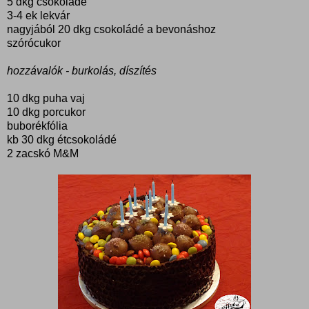
5 dkg csokoládé
3-4 ek lekvár
nagyjából 20 dkg csokoládé a bevonáshoz
szórócukor
hozzávalók - burkolás, díszítés
10 dkg puha vaj
10 dkg porcukor
buborékfólia
kb 30 dkg étcsokoládé
2 zacskó M&M