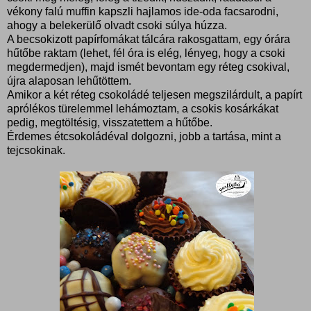
vékony falú muffin kapszli hajlamos ide-oda facsarodni,
ahogy a belekerülő olvadt csoki súlya húzza.
A becsokizott papírfomákat tálcára rakosgattam, egy órára
hűtőbe raktam (lehet, fél óra is elég, lényeg, hogy a csoki
megdermedjen), majd ismét bevontam egy réteg csokival,
újra alaposan lehűtöttem.
Amikor a két réteg csokoládé teljesen megszilárdult, a papírt
aprólékos türelemmel lehámoztam, a csokis kosárkákat
pedig, megtöltésig, visszatettem a hűtőbe.
Érdemes étcsokoládéval dolgozni, jobb a tartása, mint a
tejcsokinak.