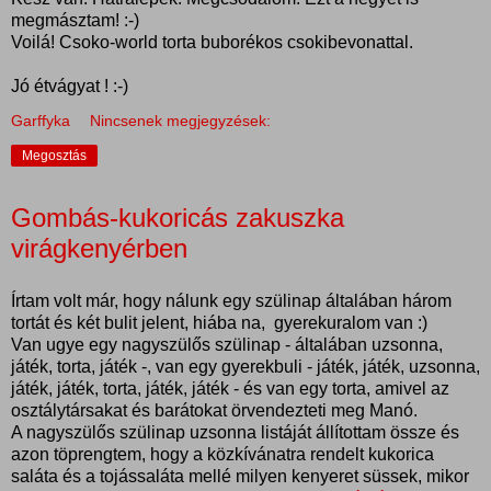
megmásztam! :-)
Voilá! Csoko-world torta buborékos csokibevonattal.
Jó étvágyat ! :-)
Garffyka
Nincsenek megjegyzések:
Megosztás
Gombás-kukoricás zakuszka
virágkenyérben
Írtam volt már, hogy nálunk egy szülinap általában három
tortát és két bulit jelent, hiába na, gyerekuralom van :)
Van ugye egy nagyszülős szülinap - általában uzsonna,
játék, torta, játék -, van egy gyerekbuli - játék, játék, uzsonna,
játék, játék, torta, játék, játék - és van egy torta, amivel az
osztálytársakat és barátokat örvendezteti meg Manó.
A nagyszülős szülinap uzsonna listáját állítottam össze és
azon töprengtem, hogy a közkívánatra rendelt kukorica
saláta és a tojássaláta mellé milyen kenyeret süssek, mikor