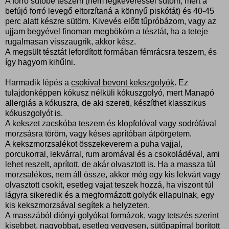
A forró sütőbe teszem (nem légkeveréssel sütöm, mert a
befújó forró levegő eltorzítaná a könnyű piskótát) és 40-45
perc alatt készre sütöm. Kivevés előtt tűpróbázom, vagy az
ujjam begyével finoman megbököm a tésztát, ha a teteje
rugalmasan visszaugrik, akkor kész.
A megsült tésztát lefordított formában fémrácsra teszem, és
így hagyom kihűlni.
Harmadik lépés a
csokival bevont kekszgolyók
. Ez
tulajdonképpen kókusz nélküli kókuszgolyó, mert Manapó
allergiás a kókuszra, de aki szereti, készíthet klasszikus
kókuszgolyót is.
A kekszet zacskóba teszem és klopfolóval vagy sodrófával
morzsásra töröm, vagy késes aprítóban átpörgetem.
A kekszmorzsalékot összekeverem a puha vajjal,
porcukorral, lekvárral, rum aromával és a csokoládéval, ami
lehet reszelt, aprított, de akár olvasztott is. Ha a massza túl
morzsalékos, nem áll össze, akkor még egy kis lekvárt vagy
olvasztott csokit, esetleg vajat teszek hozzá, ha viszont túl
lágyra sikeredik és a megformázott golyók ellapulnak, egy
kis kekszmorzsával segítek a helyzeten.
A masszából diónyi golyókat formázok, vagy tetszés szerint
kisebbet, nagyobbat, esetleg vegyesen, sütőpapírral borított