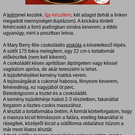
A
krém
mel kezdek.
Így készítem
, két adagot (tehát a linken
megadott mennyiséget duplázom). A kockára tördelt
fehércsokit a forró pudingban simára keverem, a többi
ugyanúgy, mint a posztban leírva.
A Mary Berry féle csokoládés
piskóta
a követetkező lépés.
A sütőt 175 fokra melegítem, egy 22 cm-s tortaformát
előkészítek (nem kell kikenni).
A csokoládét késes aprítóban átpörgetem vagy késsel
vagdalom apróra, de akár lereszelni is lehet.
A tojásfehérjéket kemény habbá verem.
A tojássárgákat a cukorral habosra, fényesre keverem,
fehéredésig, ez nagyjából öt perc.
Beledolgozom a lisztet és a csokoládét.
A kemény tojásfehérje habot 2-3 részletben, fakanállal
forgatom a lisztes-csokis masszához.
A tésztát a tortaformába öntöm. A formát körbeforgatom, hogy
a massza kicsit felmásszon a falára, esetleg fakanállal is
rásegítek, középről kicsit a sütőforma oldalához húzom a
már most illatos tésztát.