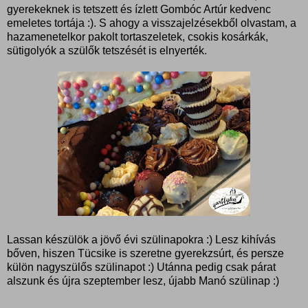
gyerekeknek is tetszett és ízlett Gombóc Artúr kedvenc
emeletes tortája :). S ahogy a visszajelzésekből olvastam, a
hazamenetelkor pakolt tortaszeletek, csokis kosárkák,
sütigolyók a szülők tetszését is elnyerték.
Lassan készülök a jövő évi szülinapokra :) Lesz kihívás
bőven, hiszen Tücsike is szeretne gyerekzsúrt, és persze
külön nagyszülős szülinapot :) Utánna pedig csak párat
alszunk és újra szeptember lesz, újabb Manó szülinap :)