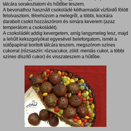
tálcára sorakoztatom és hűtőbe teszem.
A bevonathoz használt csokoládé kétharmadát vízfürdő fölött
felolvasztom, félrehúzom a melegről, a többi, kockára
darabolt csokit hozzászórom és simára keverem (azaz
temperálom a csokoládét).
A csokoládét addig kevergetem, amíg langymeleg lesz, majd
a lehűlt kekszgolyókat egyesével beleforgatom, ismét a
sütőpapírral borított tálcára teszem, megszórom színes
cukorral (rózsaszín: rózsacukor, zöld: mentás cukor, a többi
színes díszítő cukor) és visszateszem a hűtőbe.