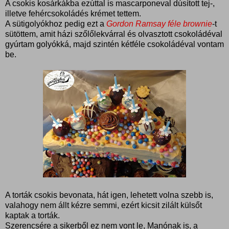
A csokis kosárkákba ezúttal is mascarponeval dúsított tej-,
illetve fehércsokoládés krémet tettem.
A sütigolyókhoz pedig ezt a
Gordon Ramsay féle brownie
-t
sütöttem, amit házi szőlőlekvárral és olvasztott csokoládéval
gyúrtam golyókká, majd szintén kétféle csokoládéval vontam
be.
A torták csokis bevonata, hát igen, lehetett volna szebb is,
valahogy nem állt kézre semmi, ezért kicsit zilált külsőt
kaptak a torták.
Szerencsére a sikerből ez nem vont le, Manónak is, a