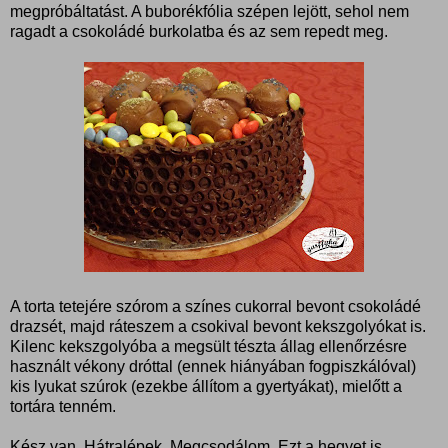
megpróbáltatást. A buborékfólia szépen lejött, sehol nem
ragadt a csokoládé burkolatba és az sem repedt meg.
A torta tetejére szórom a színes cukorral bevont csokoládé
drazsét, majd ráteszem a csokival bevont kekszgolyókat is.
Kilenc kekszgolyóba a megsült tészta állag ellenőrzésre
használt vékony dróttal (ennek hiányában fogpiszkálóval)
kis lyukat szúrok (ezekbe állítom a gyertyákat), mielőtt a
tortára tenném.
Kész van. Hátralépek. Megcsodálom. Ezt a hegyet is