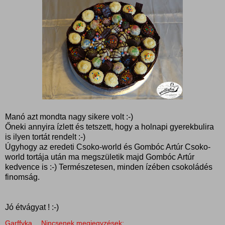
Manó azt mondta nagy sikere volt :-)
Őneki annyira ízlett és tetszett, hogy a holnapi gyerekbulira
is ilyen tortát rendelt :-)
Úgyhogy az eredeti Csoko-world és Gombóc Artúr Csoko-
world tortája után ma megszületik majd Gombóc Artúr
kedvence is :-) Természetesen, minden ízében csokoládés
finomság.
Jó étvágyat ! :-)
Garffyka
Nincsenek megjegyzések: