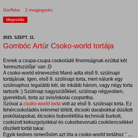
Garffyka
2 megjegyzés:
Megosztás
2015. SZEPT. 11.
Gombóc Artúr Csoko-world tortája
Ennek a csupa-csupa csokoládé finomságnak ezúttal két
'keresztszülője' van :D
A csoko-world elnevezést Manó adta első 9. szülinapi
tortájának. Igen, első 9. szülinapi torta, mert nálunk egy
szülinaphoz legalább két, de inkább három, vagy négy torta
tartozik :) Szülinap nagyszülőkkel, szülinap négyesben,
gyerekbuli, torta az ovis/iskolai csoportba.
Szóval a
csoko-world torta
volt az első 9. szülinapi torta. Ez
fehércsokoládés krémmel töltött, étcsoki darabokkal dúsított
piskótalapokat, étcsokis buborékfólia technivál burkolt,
csokizott kekszgolyókkal és cukorbevonatú csokilencsékkel
díszített tortát takar.
Egyik kedves ismerősöm azt írta a csoko-world tortához "
...