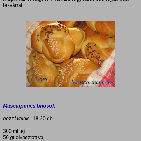
lekvárral.
Mascarpones briósok
hozzávalók
- 18-20 db
300 ml tej
50 gr olvasztott vaj