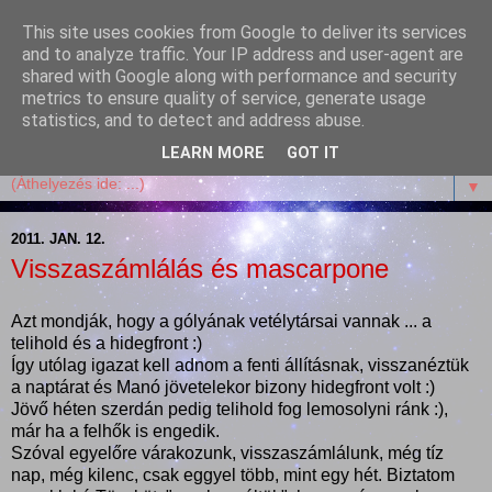
This site uses cookies from Google to deliver its services
Garffyka
and to analyze traffic. Your IP address and user-agent are
shared with Google along with performance and security
metrics to ensure quality of service, generate usage
Szösszenetek a konyhámból, az életemből. Mosollyal,
statistics, and to detect and address abuse.
receptekkel, vidámsággal, marcipánnal, csokival.
LEARN MORE
GOT IT
▼
2011. JAN. 12.
Visszaszámlálás és mascarpone
Azt mondják, hogy a gólyának vetélytársai vannak ... a
telihold és a hidegfront :)
Így utólag igazat kell adnom a fenti állításnak, visszanéztük
a naptárat és Manó jövetelekor bizony hidegfront volt :)
Jövő héten szerdán pedig telihold fog lemosolyni ránk :),
már ha a felhők is engedik.
Szóval egyelőre várakozunk, visszaszámlálunk, még tíz
nap, még kilenc, csak eggyel több, mint egy hét. Biztatom