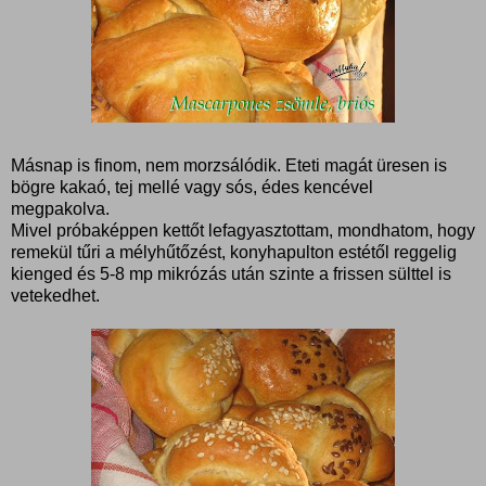
Másnap is finom, nem morzsálódik. Eteti magát üresen is
bögre kakaó, tej mellé vagy sós, édes kencével
megpakolva.
Mivel próbaképpen kettőt lefagyasztottam, mondhatom, hogy
remekül tűri a mélyhűtőzést, konyhapulton estétől reggelig
kienged és 5-8 mp mikrózás után szinte a frissen sülttel is
vetekedhet.