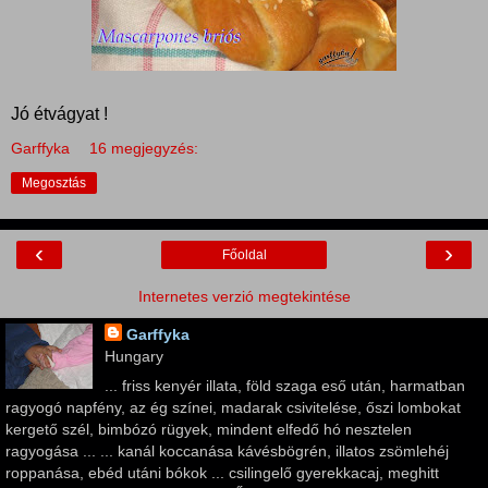
Jó étvágyat !
Garffyka
16 megjegyzés:
Megosztás
‹
›
Főoldal
Internetes verzió megtekintése
Garffyka
Hungary
... friss kenyér illata, föld szaga eső után, harmatban
ragyogó napfény, az ég színei, madarak csivitelése, őszi lombokat
kergető szél, bimbózó rügyek, mindent elfedő hó nesztelen
ragyogása ... ... kanál koccanása kávésbögrén, illatos zsömlehéj
roppanása, ebéd utáni bókok ... csilingelő gyerekkacaj, meghitt