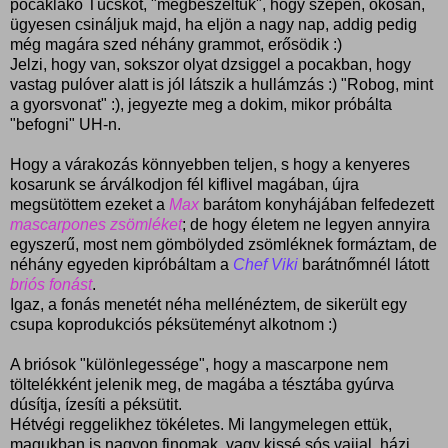
pocaklakó Tücsköt, "megbeszéltük", hogy szépen, okosan,
ügyesen csináljuk majd, ha eljön a nagy nap, addig pedig
még magára szed néhány grammot, erősödik :)
Jelzi, hogy van, sokszor olyat dzsiggel a pocakban, hogy
vastag pulóver alatt is jól látszik a hullámzás :) "Robog, mint
a gyorsvonat" :), jegyezte meg a dokim, mikor próbálta
"befogni" UH-n.
Hogy a várakozás könnyebben teljen, s hogy a kenyeres
kosarunk se árválkodjon fél kiflivel magában, újra
megsütöttem ezeket a
Max
barátom konyhájában felfedezett
mascarpones zsömléket
; de hogy életem ne legyen annyira
egyszerű, most nem gömbölyded zsömléknek formáztam, de
néhány egyeden kipróbáltam a
Chef Viki
barátnőmnél látott
briós fonást
.
Igaz, a fonás menetét néha mellénéztem, de sikerült egy
csupa koprodukciós péksüteményt alkotnom :)
A briósok "különlegessége", hogy a mascarpone nem
töltelékként jelenik meg, de magába a tésztába gyúrva
dúsítja, ízesíti a péksütit.
Hétvégi reggelikhez tökéletes. Mi langymelegen ettük,
magukban is nagyon finomak, vagy kissé sós vajjal, házi