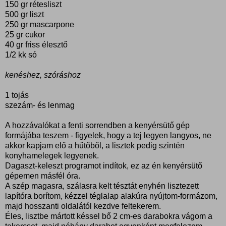
150 gr
rétesliszt
500 gr
liszt
250 gr
mascarpone
25 gr
cukor
40 gr
friss élesztő
1/2 kk só
kenéshez, szóráshoz
1 tojás
szezám- és lenmag
A hozzávalókat a fenti sorrendben a kenyérsütő gép
formájába teszem - figyelek, hogy a tej legyen langyos, ne
akkor kapjam elő a hűtőből, a lisztek pedig szintén
konyhamelegek legyenek.
Dagaszt-keleszt programot indítok, ez az én kenyérsütő
gépemen másfél óra.
A szép magasra, szálasra kelt tésztát enyhén lisztezett
lapítóra borítom, kézzel téglalap alakúra nyújtom-formázom,
majd hosszanti oldalától kezdve feltekerem.
Éles, lisztbe mártott késsel bő 2 cm-es darabokra vágom a