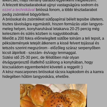
tekercset, majd néhány darabot egyenként megfelezem.
A felezett tésztadarabokat ujjnyi vastagságúra sodrom és
ezzel a technikával
brióssá fonom, a többi tésztadarabot
pedig zsömlévé bögyörítem.
A briósokat és zsömléket sütőpapírral bélelt tepsibe ültetem,
tisztes távolságra egymástól, hiszen formázás után langyos-
meleg helyen, konyharuhával letakarva 20-25 percig még
kelesztem és sülés közben is nagyobbodnak.
Mielőtt a 200 fokra előmelegített sütőbe tolnám a teli tepsit, a
péksütemények tetejét átkenem a kissé felvert tojással és
tetszés szerint megszórom - előzőleg száraz serpenyőben
kicsit átpirított - szezám- és/vagy lenmaggal.
Sütési idő 25-30 perc, de félidőben már olyan
étvágygerjesztő illatfelhő szállong a konyhában, hogy
kiscsaládom egyemberként követeli a reggelit :)
A kész mascarpones briósokat rácsra kapkodom és a kamra
hidegében hűtöm langyoskára, ehetőre.