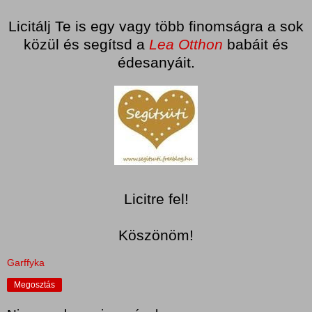
Licitálj Te is egy vagy több finomságra a sok
közül és segítsd a
Lea Otthon
babáit és
édesanyáit.
Licitre fel!
Köszönöm!
Garffyka
Megosztás