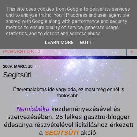
This site uses cookies from Google to deliver its services
Garffyka
and to analyze traffic. Your IP address and user-agent are
shared with Google along with performance and security
metrics to ensure quality of service, generate usage
Szösszenetek a konyhámból, az életemből. Mosollyal,
statistics, and to detect and address abuse.
receptekkel, vidámsággal, marcipánnal, csokival.
LEARN MORE
GOT IT
▼
2009. MÁRC. 30.
Segítsüti
Étteremalakítás ide vagy oda, ez most még ennél is
fontosabb.
Nemisbéka
kezdeményezésével és
szervezésében, 25 lelkes gasztro-blogger
édesanya részvételével licitáláshoz érkezett
a
SEGÍTSÜTI
akció.