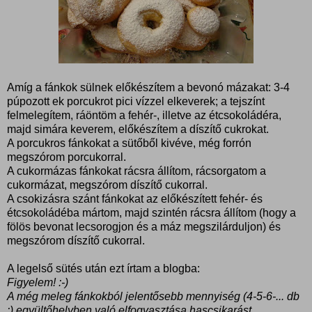
Amíg a fánkok sülnek előkészítem a bevonó mázakat: 3-4
púpozott ek porcukrot pici vízzel elkeverek; a tejszínt
felmelegítem, ráöntöm a fehér-, illetve az étcsokoládéra,
majd simára keverem, előkészítem a díszítő cukrokat.
A porcukros fánkokat a sütőből kivéve, még forrón
megszórom porcukorral.
A cukormázas fánkokat rácsra állítom, rácsorgatom a
cukormázat, megszórom díszítő cukorral.
A csokizásra szánt fánkokat az előkészített fehér- és
étcsokoládéba mártom, majd szintén rácsra állítom (hogy a
fölös bevonat lecsorogjon és a máz megszilárduljon) és
megszórom díszítő cukorral.
A legelső sütés után ezt írtam a blogba:
Figyelem! :-)
A még meleg fánkokból jelentősebb mennyiség (4-5-6-... db
:) együltőhelyben való elfogyasztása hascsikarást