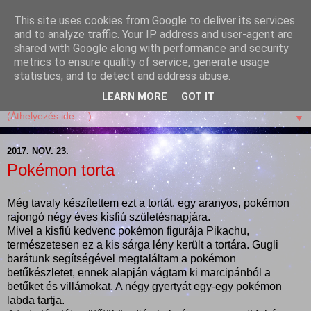
This site uses cookies from Google to deliver its services
Garffyka
and to analyze traffic. Your IP address and user-agent are
shared with Google along with performance and security
metrics to ensure quality of service, generate usage
Szösszenetek a konyhámból, az életemből. Mosollyal,
statistics, and to detect and address abuse.
receptekkel, vidámsággal, marcipánnal, csokival.
LEARN MORE
GOT IT
▼
2017. NOV. 23.
Pokémon torta
Még tavaly készítettem ezt a tortát, egy aranyos, pokémon
rajongó négy éves kisfiú születésnapjára.
Mivel a kisfiú kedvenc pokémon figurája Pikachu,
természetesen ez a kis sárga lény került a tortára. Gugli
barátunk segítségével megtaláltam a pokémon
betűkészletet, ennek alapján vágtam ki marcipánból a
betűket és villámokat. A négy gyertyát egy-egy pokémon
labda tartja.