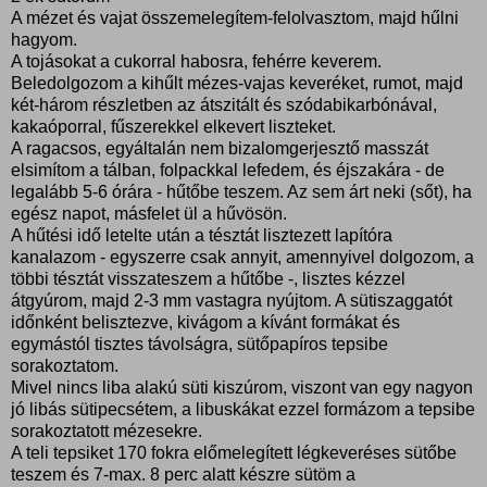
A mézet és vajat összemelegítem-felolvasztom, majd hűlni
hagyom.
A tojásokat a cukorral habosra, fehérre keverem.
Beledolgozom a kihűlt mézes-vajas keveréket, rumot, majd
két-három részletben az átszitált és szódabikarbónával,
kakaóporral, fűszerekkel elkevert liszteket.
A ragacsos, egyáltalán nem bizalomgerjesztő masszát
elsimítom a tálban, folpackkal lefedem, és éjszakára - de
legalább 5-6 órára - hűtőbe teszem. Az sem árt neki (sőt), ha
egész napot, másfelet ül a hűvösön.
A hűtési idő letelte után a tésztát lisztezett lapítóra
kanalazom - egyszerre csak annyit, amennyivel dolgozom, a
többi tésztát visszateszem a hűtőbe -, lisztes kézzel
átgyúrom, majd 2-3 mm vastagra nyújtom. A sütiszaggatót
időnként belisztezve, kivágom a kívánt formákat és
egymástól tisztes távolságra, sütőpapíros tepsibe
sorakoztatom.
Mivel nincs liba alakú süti kiszúrom, viszont van egy nagyon
jó libás sütipecsétem, a libuskákat ezzel formázom a tepsibe
sorakoztatott mézesekre.
A teli tepsiket 170 fokra előmelegített légkeveréses sütőbe
teszem és 7-max. 8 perc alatt készre sütöm a