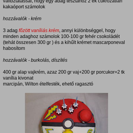
változtatással, hogy egy adag tésztához 2 ek cukrozatlan
kakaóport számolok
hozzávalók - krém
3 adag
főzött vaníliás krém
, annyi különbséggel, hogy
minden adaghoz számolok 100-100 gr fehér csokoládét
(tehát összesen 300 gr ) és a kihűlt krémet mascarponeval
habosítom
hozzávalók - burkolás, díszítés
400 gr alap vajkrém, azaz 200 gr vaj+200 gr porcukor+2 tk
vanília kivonat
marcipán, Wilton ételfesték, ehető ragasztó