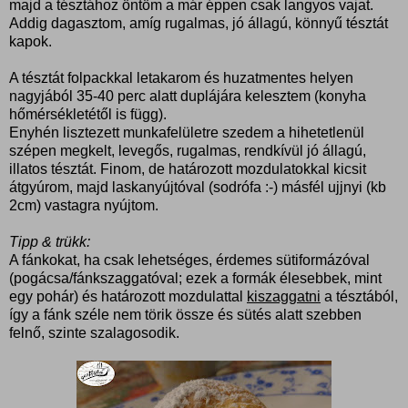
majd a tésztához öntöm a már éppen csak langyos vajat.
Addig dagasztom, amíg rugalmas, jó állagú, könnyű tésztát
kapok.
A tésztát folpackkal letakarom és huzatmentes helyen
nagyjából 35-40 perc alatt duplájára kelesztem (konyha
hőmérsékletétől is függ).
Enyhén lisztezett munkafelületre szedem a hihetetlenül
szépen megkelt, levegős, rugalmas, rendkívül jó állagú,
illatos tésztát. Finom, de határozott mozdulatokkal kicsit
átgyúrom, majd laskanyújtóval (sodrófa :-) másfél ujjnyi (kb
2cm) vastagra nyújtom.
Tipp & trükk:
A fánkokat, ha csak lehetséges, érdemes sütiformázóval
(pogácsa/fánkszaggatóval; ezek a formák élesebbek, mint
egy pohár) és határozott mozdulattal
kiszaggatni
a tésztából,
így a fánk széle nem törik össze és sütés alatt szebben
felnő, szinte szalagosodik.