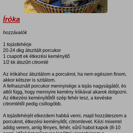
Íróka
hozzávalók
1 tojásfehérje
20-24 dkg átszitált porcukor
1 csapott ek étkezési keményítő
1/2 kk átszűrt citromlé
Az írókához átszitálom a porcukrot, ha nem egészen finom,
akkor kétszer is szitálom.
A felhasznált porcukor mennyisége a tojás nagyságától, és
attól függ, hogy mennyire kemény írókával akarok dolgozni.
Az étkezési keményítőtől szép fehér lesz, a kevéske
citromlétől pedig csillogóbb.
A tojásfehérjét elkezdem habbá verni, majd hozzáteszem a
porcukrot, étkezési keményítőt, citromlevet. Kézi mixerrel
addig verem, amíg fényes, fehér, sűrű habot kapok (8-10