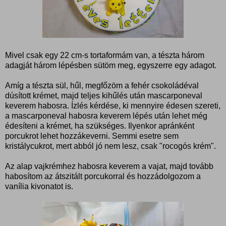
Mivel csak egy 22 cm-s tortaformám van, a tészta három
adagját három lépésben sütöm meg, egyszerre egy adagot.
Amíg a tészta sül, hűl, megfőzöm a fehér csokoládéval
dúsított krémet, majd teljes kihűlés után mascarponeval
keverem habosra. Ízlés kérdése, ki mennyire édesen szereti,
a mascarponeval habosra keverem lépés után lehet még
édesíteni a krémet, ha szükséges. Ilyenkor apránként
porcukrot lehet hozzákeverni. Semmi esetre sem
kristálycukrot, mert abból jó nem lesz, csak "rocogós krém".
Az alap vajkrémhez habosra keverem a vajat, majd tovább
habosítom az átszitált porcukorral és hozzádolgozom a
vanília kivonatot is.