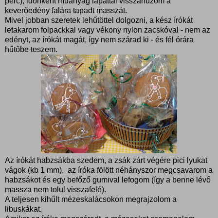
perc), időnként műanyag lapáttal visszahúzom a
keverőedény falára tapadt masszát.
Mivel jobban szeretek lehűtöttel dolgozni, a kész írókát
letakarom folpackkal vagy vékony nylon zacskóval - nem az
edényt, az írókát magát, így nem szárad ki - és fél órára
hűtőbe teszem.
Az írókát habzsákba szedem, a zsák zárt végére pici lyukat
vágok (kb 1 mm), az íróka fölött néhányszor megcsavarom a
habzsákot és egy befőző gumival lefogom (így a benne lévő
massza nem tolul visszafelé).
A teljesen kihűlt mézeskalácsokon megrajzolom a
libuskákat.