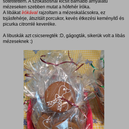
sötétítettem. A szokásosnál kicsit barnább árnyalatú
mézeseken szebben mutat a hófehér íróka.
A libákat
írókával
rajzoltam a mézeskalácsokra, ez
tojásfehérje, átszitált porcukor, kevés étkezési keményítő és
picurka citromlé keveréke.
A libuskák azt csicseregték :D, gágogták, sikerük volt a libás
mézeseknek :)