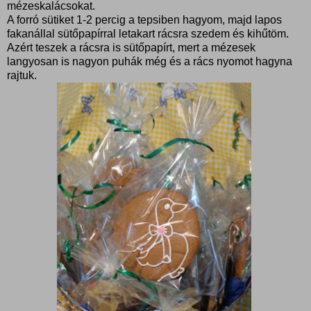
mézeskalácsokat.
A forró sütiket 1-2 percig a tepsiben hagyom, majd lapos
fakanállal sütőpapírral letakart rácsra szedem és kihűtöm.
Azért teszek a rácsra is sütőpapírt, mert a mézesek
langyosan is nagyon puhák még és a rács nyomot hagyna
rajtuk.