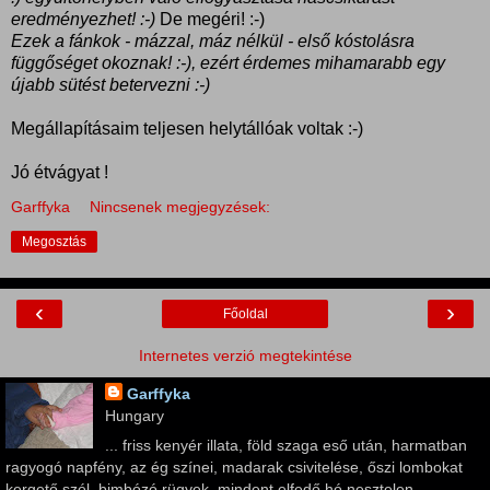
eredményezhet! :-)
De megéri! :-)
Ezek a fánkok - mázzal, máz nélkül - első kóstolásra
függőséget okoznak! :-), ezért érdemes mihamarabb egy
újabb sütést betervezni :-)
Megállapításaim teljesen helytállóak voltak :-)
Jó étvágyat !
Garffyka
Nincsenek megjegyzések:
Megosztás
‹
›
Főoldal
Internetes verzió megtekintése
Garffyka
Hungary
... friss kenyér illata, föld szaga eső után, harmatban
ragyogó napfény, az ég színei, madarak csivitelése, őszi lombokat
kergető szél, bimbózó rügyek, mindent elfedő hó nesztelen