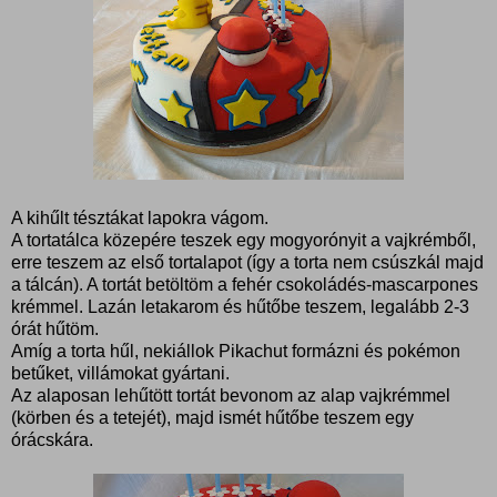
A kihűlt tésztákat lapokra vágom.
A tortatálca közepére teszek egy mogyorónyit a vajkrémből,
erre teszem az első tortalapot (így a torta nem csúszkál majd
a tálcán). A tortát betöltöm a fehér csokoládés-mascarpones
krémmel. Lazán letakarom és hűtőbe teszem, legalább 2-3
órát hűtöm.
Amíg a torta hűl, nekiállok Pikachut formázni és pokémon
betűket, villámokat gyártani.
Az alaposan lehűtött tortát bevonom az alap vajkrémmel
(körben és a tetejét), majd ismét hűtőbe teszem egy
órácskára.