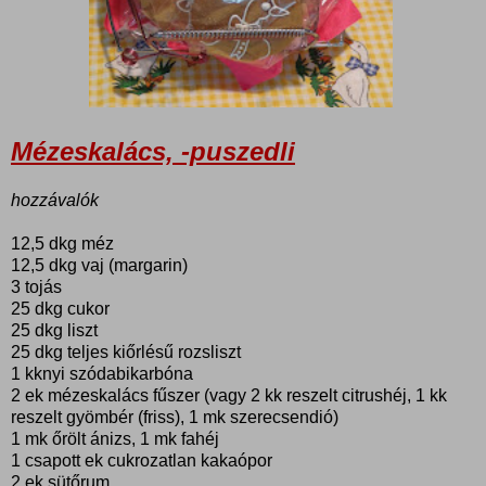
Mézeskalács, -puszedli
hozzávalók
12,5 dkg méz
12,5 dkg vaj (margarin)
3 tojás
25 dkg cukor
25 dkg liszt
25 dkg teljes kiőrlésű rozsliszt
1 kknyi szódabikarbóna
2 ek mézeskalács fűszer (vagy 2 kk reszelt citrushéj, 1 kk
reszelt gyömbér (friss), 1 mk szerecsendió)
1 mk őrölt ánizs, 1 mk fahéj
1 csapott ek cukrozatlan kakaópor
2 ek sütőrum