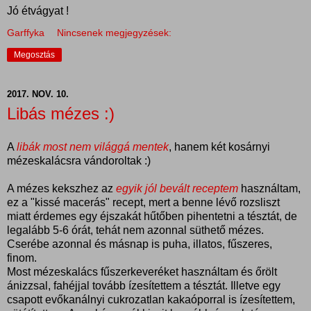
Jó étvágyat !
Garffyka
Nincsenek megjegyzések:
Megosztás
2017. NOV. 10.
Libás mézes :)
A
libák most nem világgá mentek
, hanem két kosárnyi
mézeskalácsra vándoroltak :)
A mézes kekszhez az
egyik jól bevált receptem
használtam,
ez a "kissé macerás" recept, mert a benne lévő rozsliszt
miatt érdemes egy éjszakát hűtőben pihentetni a tésztát, de
legalább 5-6 órát, tehát nem azonnal süthető mézes.
Cserébe azonnal és másnap is puha, illatos, fűszeres,
finom.
Most mézeskalács fűszerkeveréket használtam és őrölt
ánizzsal, fahéjjal tovább ízesítettem a tésztát. Illetve egy
csapott evőkanálnyi cukrozatlan kakaóporral is ízesítettem,