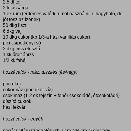
2,5 dl tej
2 tojássárga
1 ek rum (érdemes valódi rumot használni; elhagyható, de
jót tesz az ízének)
50 dkg liszt
6 dkg vaj
10 dkg cukor (kb 1/3-a házi vaníliás cukor)
pici csipetkényi só
3 dkg friss élesztő
1 kk őrölt ánizs
1/2 kk fahéj
hozzávalók - máz, díszítés (és/vagy)
porcukor
cukormáz (porcukor-víz)
csokimáz (1-2 ek tejszín + fehér csokoládé, étcsokoládé)
díszítő cukrok
házi lekvár
hozzávalók - egyéb
pogácsa/fánkszaggatók (kb 7 cm, 3/4 cm, 5 cm vagy