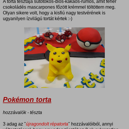
A torta tésztája sütőtökös-diós-kakaós-rumos, amit fehér
csokoládés mascarpones főzött krémmel töltöttem meg.
Olyan sikere volt, hogy a kisfiú nagy testvérének is
ugyanilyen ízvilágú tortát kértek :-)
Pokémon torta
hozzávalók - tészta
3 adag az "
újragondolt répatorta
" hozzávalóiból, annyi