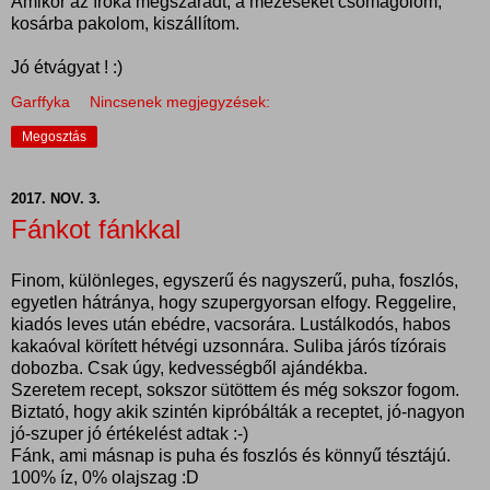
Amikor az íróka megszáradt, a mézeseket csomagolom,
kosárba pakolom, kiszállítom.
Jó étvágyat ! :)
Garffyka
Nincsenek megjegyzések:
Megosztás
2017. NOV. 3.
Fánkot fánkkal
Finom, különleges, egyszerű és nagyszerű, puha, foszlós,
egyetlen hátránya, hogy szupergyorsan elfogy. Reggelire,
kiadós leves után ebédre, vacsorára. Lustálkodós, habos
kakaóval körített hétvégi uzsonnára. Suliba járós tízórais
dobozba. Csak úgy, kedvességből ajándékba.
Szeretem recept, sokszor sütöttem és még sokszor fogom.
Biztató, hogy akik szintén kipróbálták a receptet, jó-nagyon
jó-szuper jó értékelést adtak :-)
Fánk, ami másnap is puha és foszlós és könnyű tésztájú.
100% íz, 0% olajszag :D