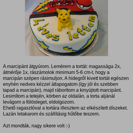
A marcipánt átgyúrom. Lemérem a tortát: magassága 2x,
átmérője 1x, rászámolok minimum 5-6 cm-t, hogy a
marcipán szépen rásimuljon. A hidegről kivett tortát egészen
enyhén nedves kézzel átlapogatom (így jól és szebben
tapad a marcipán), majd ráborítom a kinyújtott marcipánt.
Lesimítom a tetején, körben az oldalán, a torta aljánál
levágom a fölösleget, eldolgozom.
Ehető ragasztóval a tortára illesztem az elkészített díszeket.
Lazán letakarom és szállításig hűtőbe teszem.
Azt mondták, nagy sikere volt :-)