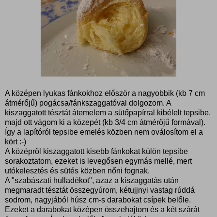
A középen lyukas fánkokhoz először a nagyobbik (kb 7 cm
átmérőjű) pogácsa/fánkszaggatóval dolgozom. A
kiszaggatott tésztát átemelem a sütőpapírral kibélelt tepsibe,
majd ott vágom ki a közepét (kb 3/4 cm átmérőjű formával).
Így a lapítóról tepsibe emelés közben nem oválosítom el a
kört :-)
A középről kiszaggatott kisebb fánkokat külön tepsibe
sorakoztatom, ezeket is levegősen egymás mellé, mert
utókelesztés és sütés közben nőni fognak.
A "szabászati hulladékot", azaz a kiszaggatás után
megmaradt tésztát összegyúrom, kétujjnyi vastag rúddá
sodrom, nagyjából húsz cm-s darabokat csípek belőle.
Ezeket a darabokat középen összehajtom és a két szárát