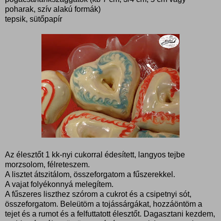
poharak, szív alakú formák)
tepsik, sütőpapír
Az élesztőt 1 kk-nyi cukorral édesített, langyos tejbe
morzsolom, félreteszem.
A lisztet átszitálom, összeforgatom a fűszerekkel.
A vajat folyékonnyá melegítem.
A fűszeres liszthez szórom a cukrot és a csipetnyi sót,
összeforgatom. Beleütöm a tojássárgákat, hozzáöntöm a
tejet és a rumot és a felfuttatott élesztőt. Dagasztani kezdem,