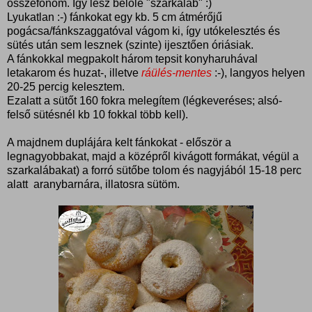
összefonom. Így lesz belőle "szarkaláb" :)
Lyukatlan :-) fánkokat egy kb. 5 cm átmérőjű
pogácsa/fánkszaggatóval vágom ki, így utókelesztés és
sütés után sem lesznek (szinte) ijesztően óriásiak.
A fánkokkal megpakolt három tepsit konyharuhával
letakarom és huzat-, illetve
ráülés-mentes
:-), langyos helyen
20-25 percig kelesztem.
Ezalatt a sütőt 160 fokra melegítem (légkeveréses; alsó-
felső sütésnél kb 10 fokkal több kell).
A majdnem duplájára kelt fánkokat - először a
legnagyobbakat, majd a középről kivágott formákat, végül a
szarkalábakat) a forró sütőbe tolom és nagyjából 15-18 perc
alatt aranybarnára, illatosra sütöm.