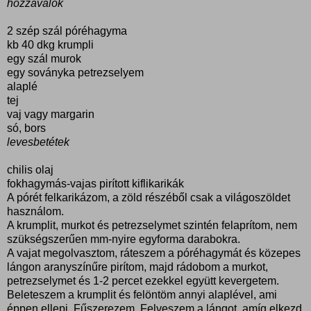
hozzávalók
2 szép szál póréhagyma
kb 40 dkg krumpli
egy szál murok
egy soványka petrezselyem
alaplé
tej
vaj vagy margarin
só, bors
levesbetétek
chilis olaj
fokhagymás-vajas pirított kiflikarikák
A pórét felkarikázom, a zöld részéből csak a világoszöldet
használom.
A krumplit, murkot és petrezselymet szintén felaprítom, nem
szükségszerűen mm-nyire egyforma darabokra.
A vajat megolvasztom, ráteszem a póréhagymát és közepes
lángon aranyszínűre pirítom, majd rádobom a murkot,
petrezselymet és 1-2 percet ezekkel együtt kevergetem.
Beleteszem a krumplit és felöntöm annyi alaplével, ami
éppen ellepi. Fűszerezem. Felveszem a lángot, amíg elkezd