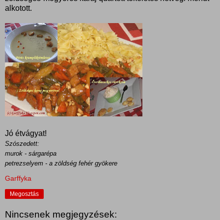
alkotott.
Jó étvágyat!
Szószedett:
murok - sárgarépa
petrezselyem - a zöldség fehér gyökere
Garffyka
Megosztás
Nincsenek megjegyzések: