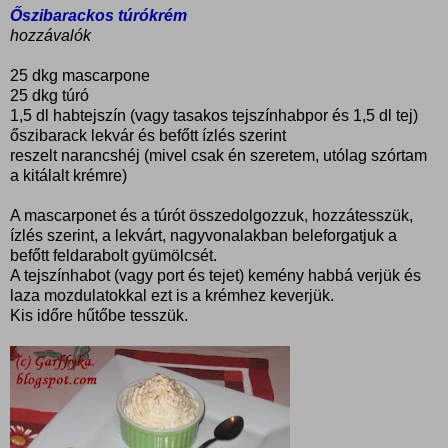
Őszibarackos túrókrém
hozzávalók
25 dkg mascarpone
25 dkg túró
1,5 dl habtejszín (vagy tasakos tejszínhabpor és 1,5 dl tej)
őszibarack lekvár és befőtt ízlés szerint
reszelt narancshéj (mivel csak én szeretem, utólag szórtam
a kitálalt krémre)
A mascarponet és a túrót összedolgozzuk, hozzátesszük,
ízlés szerint, a lekvárt, nagyvonalakban beleforgatjuk a
befőtt feldarabolt gyümölcsét.
A tejszínhabot (vagy port és tejet) kemény habbá verjük és
laza mozdulatokkal ezt is a krémhez keverjük.
Kis időre hűtőbe tesszük.