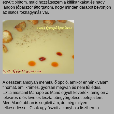
együtt pirítom, majd hozzáteszem a kiflikarikákat és nagy
lángon jópárszor átforgatom, hogy minden darabot bevonjon
az illatos fokhagymás vaj.
A desszert amolyan menekülő opció, amikor ennénk valami
finomat, ami krémes, gyorsan megvan és nem túl édes.
Ezt a mostanit Manapó és Manó együtt keverték, amíg én a
lekváros-diós leveles tészta böngyörgetését befejeztem.
Mert Manó abban is segített ám, de még milyen
lelkesedéssel! Csak úgy úszott a konyha a lisztben :-)