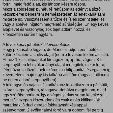
forrni, majd fedő alatt, kis lángon készre főzöm.
Mikor a zöldségek puhák, félrehúzom az edényt a tűzről,
kézimixerrel pépesítem (természetesen át lehet kanalazni
mixerbe is). Visszateszem a tűzre és ízlés szerint tejjel és
vagy alaplével hígitom megfelelő sűrűségűre. Én egy kevés
alaplevet és viszonylag sok tejet adtam hozzá, és
kifejezetten sűrűre hagytam.
A leves kész, jöhetnek a
levesbetétek
.
Hogy pikánsabb legyen, de Manó is tudjon enni belőle,
külön készítem a chilis olajat (nem a levesbe főzöm a chilit).
Ehhez 1 kis chilipaprikát kimagozom, apróra vágom. Kis
serpenyőben fél evőkanálnyi olajat melegítek, mikor forró,
félrehúzom a tűzről, beleszórom a chilipaprikát és egy percig
kevergetem, majd egy kis tálkába áttöltöm (hogy a chili meg
ne égjen a forró serpenyőben).
A fokhagymás-vajas kiflikarikákhoz felkarikázom a péksütit,
száraz serpenyőben, rázogatva-dobálva megpirítom, majd
egy szűrőbe borítom. Így a vágás, pirítás során keletkezett
morzsák szépen kiszórodnak és csak az ép kiflikarikák
maradnak. 3 duci gerezd fokhagymát késlappal
szétnyomom, 2 evőkanálnyi forró vajra dobom, fél percig