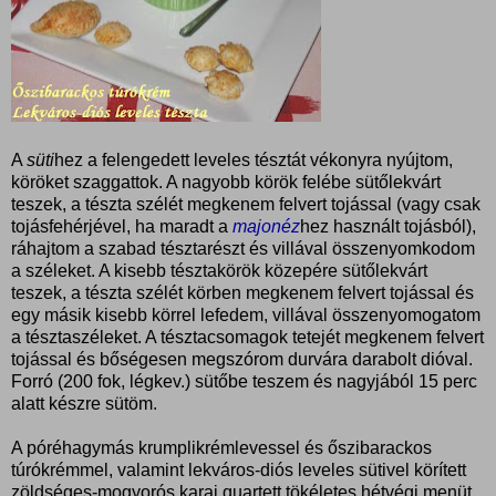
A
süti
hez a felengedett leveles tésztát vékonyra nyújtom,
köröket szaggattok. A nagyobb körök felébe sütőlekvárt
teszek, a tészta szélét megkenem felvert tojással (vagy csak
tojásfehérjével, ha maradt a
majonéz
hez használt tojásból),
ráhajtom a szabad tésztarészt és villával összenyomkodom
a széleket. A kisebb tésztakörök közepére sütőlekvárt
teszek, a tészta szélét körben megkenem felvert tojással és
egy másik kisebb körrel lefedem, villával összenyomogatom
a tésztaszéleket. A tésztacsomagok tetejét megkenem felvert
tojással és bőségesen megszórom durvára darabolt dióval.
Forró (200 fok, légkev.) sütőbe teszem és nagyjából 15 perc
alatt készre sütöm.
A póréhagymás krumplikrémlevessel és őszibarackos
túrókrémmel, valamint lekváros-diós leveles sütivel körített
zöldséges-mogyorós karaj quartett tökéletes hétvégi menüt