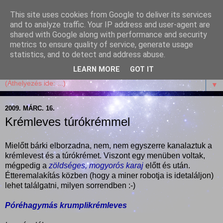
This site uses cookies from Google to deliver its services
Garffyka
and to analyze traffic. Your IP address and user-agent are
shared with Google along with performance and security
metrics to ensure quality of service, generate usage
Szösszenetek a konyhámból, az életemből. Mosollyal,
statistics, and to detect and address abuse.
receptekkel, vidámsággal, marcipánnal, csokival.
LEARN MORE
GOT IT
▼
2009. MÁRC. 16.
Krémleves túrókrémmel
Mielőtt bárki elborzadna, nem, nem egyszerre kanalaztuk a
krémlevest és a túrókrémet. Viszont egy menüben voltak,
mégpedig a
zöldséges, mogyorós karaj
előtt és után.
Étteremalakítás közben (hogy a miner robotja is idetaláljon)
lehet találgatni, milyen sorrendben :-)
Póréhagymás krumplikrémleves