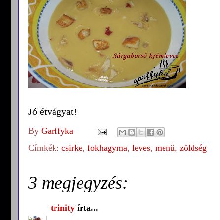
Jó étvágyat!
By
Garffyka
Címkék:
csirke
,
fokhagyma
,
leves
,
menü
,
zöldség
3 megjegyzés:
trinity
írta...