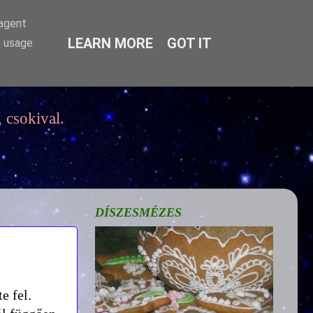
-agent
LEARN MORE
GOT IT
e usage
 csokival.
DÍSZESMÉZES
e fel.