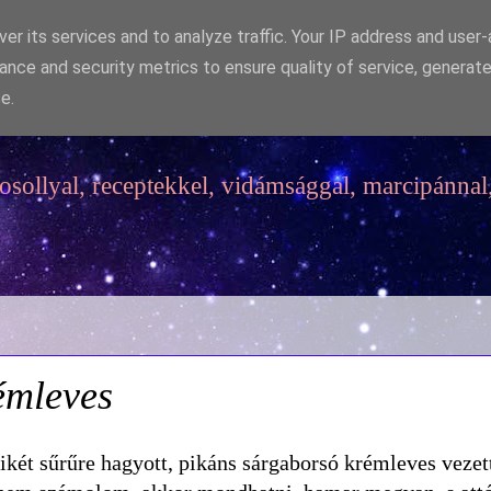
er its services and to analyze traffic. Your IP address and user
ance and security metrics to ensure quality of service, generat
e.
sollyal, receptekkel, vidámsággal, marcipánnal,
émleves
ltikét sűrűre hagyott, pikáns sárgaborsó krémleves vezett