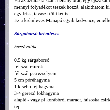
Ha az áztatásra szánt néhány órát, egy éjszak
mennyi folyadékot teszek hozzá, alakíthatom ki
egy friss, tavaszi töltikét is.
Ez a krémleves Manapó egyik kedvence, emellett
Sárgaborsó krémleves
hozzávalók
0,5 kg sárgaborsó
fél szál murok
fél szál petrezselyem
5 cm póréhagyma
1 kisebb fej hagyma
3-4 gerezd fokhagyma
alaplé - vagy pl korábbról maradt, húsoska csir
tej