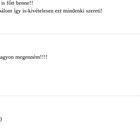
is főtt benne!!
álom így is-kivételesen ezt mindenki szereti!
 nagyon megenném!!!!
)