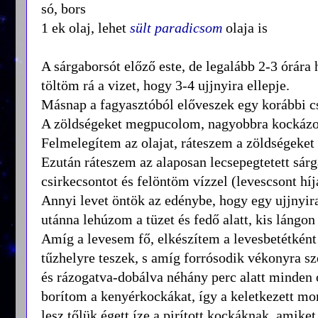
só, bors
1 ek olaj, lehet
sült paradicsom
olaja is
A sárgaborsót előző este, de legalább 2-3 órára
töltöm rá a vizet, hogy 3-4 ujjnyira ellepje.
Másnap a fagyasztóból előveszek egy korábbi cs
A zöldségeket megpucolom, nagyobbra kockázo
Felmelegítem az olajat, ráteszem a zöldségeket 
Ezután ráteszem az alaposan lecsepegtetett sárg
csirkecsontot és felöntöm vízzel (levescsont hí
Annyi levet öntök az edénybe, hogy egy ujjnyira
utánna lehúzom a tüzet és fedő alatt, kis lángon
Amíg a levesem fő, elkészítem a levesbetétként 
tűzhelyre teszek, s amíg forrósodik vékonyra s
és rázogatva-dobálva néhány perc alatt minden 
borítom a kenyérkockákat, így a keletkezett mo
lesz tőlük égett íze a pirított kockáknak, amik