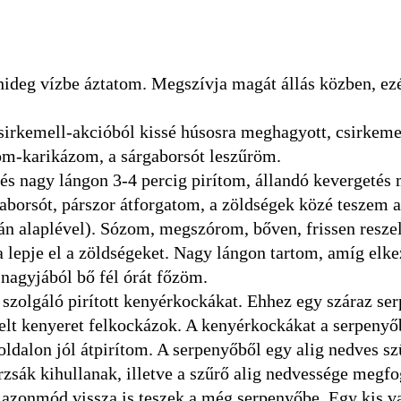
 hideg vízbe áztatom. Megszívja magát állás közben, ez
irkemell-akcióból kissé húsosra meghagyott, csirkemel
m-karikázom, a sárgaborsót leszűröm.
és nagy lángon 3-4 percig pirítom, állandó kevergetés m
aborsót, párszor átforgatom, a zöldségek közé teszem a
ján alaplével). Sózom, megszórom, bőven, frissen reszel
 lepje el a zöldségeket. Nagy lángon tartom, amíg elke
 nagyjából bő fél órát főzöm.
szolgáló pirított kenyérkockákat. Ehhez egy száraz ser
zelt kenyeret felkockázok. A kenyérkockákat a serpeny
oldalon jól átpirítom. A serpenyőből egy alig nedves s
rzsák kihullanak, illetve a szűrő alig nedvessége megf
et azonmód vissza is teszek a még serpenyőbe. Egy kis v