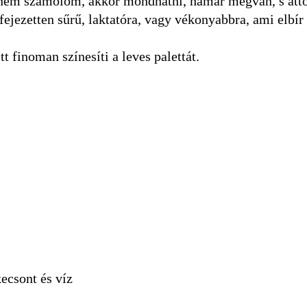
át nem számolom, akkor mondhatni, hamar megvan, s att
fejezetten sűrű, laktatóra, vagy vékonyabbra, ami elbí
 finoman színesíti a leves palettát.
kecsont és víz