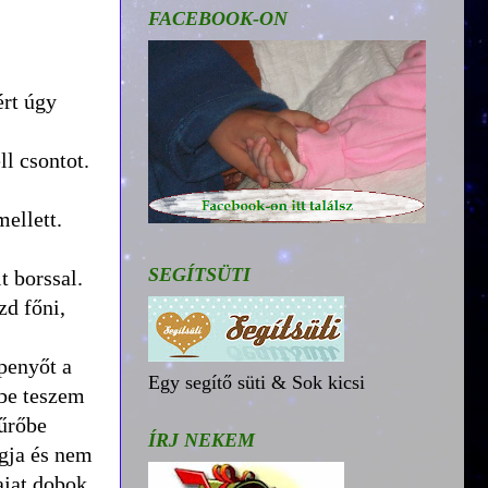
FACEBOOK-ON
ért úgy
l csontot.
ellett.
SEGÍTSÜTI
t borssal.
zd főni,
penyőt a
Egy segítő süti & Sok kicsi
őbe teszem
zűrőbe
ÍRJ NEKEM
ogja és nem
ajat dobok