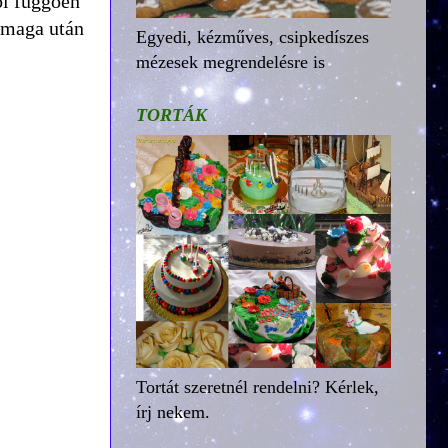
ól függően
r maga után
Egyedi, kézműves, csipkedíszes
mézesek megrendelésre is
TORTÁK
Tortát szeretnél rendelni? Kérlek,
írj nekem.