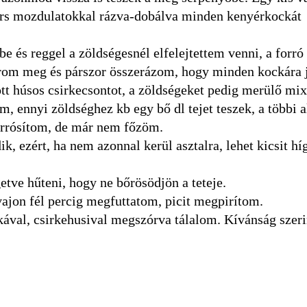
ors mozdulatokkal rázva-dobálva minden kenyérkockát
e és reggel a zöldségesnél elfelejtettem venni, a forró
om meg és párszor összerázom, hogy minden kockára 
tt húsos csirkecsontot, a zöldségeket pedig merülő mix
m, ennyi zöldséghez kb egy bő dl tejet teszek, a többi 
forrósítom, de már nem főzöm.
ik, ezért, ha nem azonnal kerül asztalra, lehet kicsit h
tve hűteni, hogy ne bőrösödjön a teteje.
vajon fél percig megfuttatom, picit megpirítom.
kával, csirkehusival megszórva tálalom. Kívánság szerin