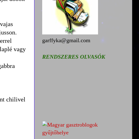
 vajas
jusson.
errel
garffyka@gmail.com
alaplé vagy
RENDSZERES OLVASÓK
ígabbra
t chilivel