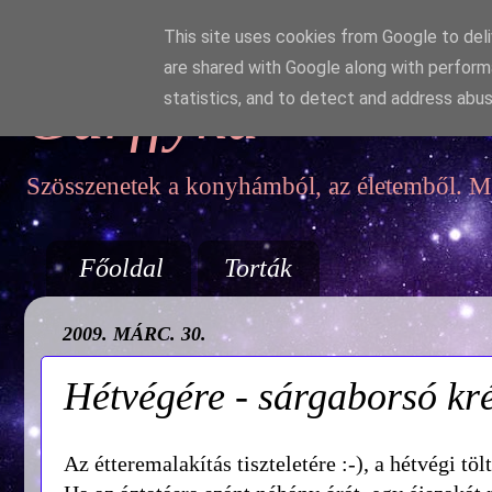
This site uses cookies from Google to deliv
are shared with Google along with perform
Garffyka
statistics, and to detect and address abus
Szösszenetek a konyhámból, az életemből. Mo
Főoldal
Torták
2009. MÁRC. 30.
Hétvégére - sárgaborsó kr
Az étteremalakítás tiszteletére :-), a hétvégi tö