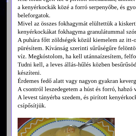
a kenyérkockák közé a forró serpenyőbe, és gy
beleforgatok.
Mivel az összes fokhagymát elültettük a kiskertb
kenyérkockákat fokhagyma granulátummal szór
A puhára főtt zöldségek közül kiemelem az itt-o
pürésítem. Kívánság szerinti sűrűségűre felöntö
víz. Megkóstolom, ha kell utánnaízesítem, fel
Tudni kell, a leves állás-hűlés közben besűrűsöd
készíteni.
Érdemes fedő alatt vagy nagyon gyakran keverge
A csontról leszedegetem a húst és forró, habzó 
A levest tányérba szedem, és pirított kenyérkoc
csípősítjük.