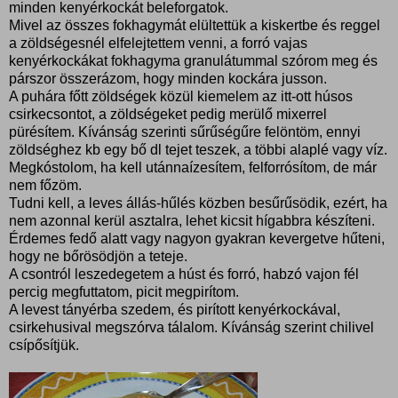
minden kenyérkockát beleforgatok.
Mivel az összes fokhagymát elültettük a kiskertbe és reggel
a zöldségesnél elfelejtettem venni, a forró vajas
kenyérkockákat fokhagyma granulátummal szórom meg és
párszor összerázom, hogy minden kockára jusson.
A puhára főtt zöldségek közül kiemelem az itt-ott húsos
csirkecsontot, a zöldségeket pedig merülő mixerrel
pürésítem. Kívánság szerinti sűrűségűre felöntöm, ennyi
zöldséghez kb egy bő dl tejet teszek, a többi alaplé vagy víz.
Megkóstolom, ha kell utánnaízesítem, felforrósítom, de már
nem főzöm.
Tudni kell, a leves állás-hűlés közben besűrűsödik, ezért, ha
nem azonnal kerül asztalra, lehet kicsit hígabbra készíteni.
Érdemes fedő alatt vagy nagyon gyakran kevergetve hűteni,
hogy ne bőrösödjön a teteje.
A csontról leszedegetem a húst és forró, habzó vajon fél
percig megfuttatom, picit megpirítom.
A levest tányérba szedem, és pirított kenyérkockával,
csirkehusival megszórva tálalom. Kívánság szerint chilivel
csípősítjük.