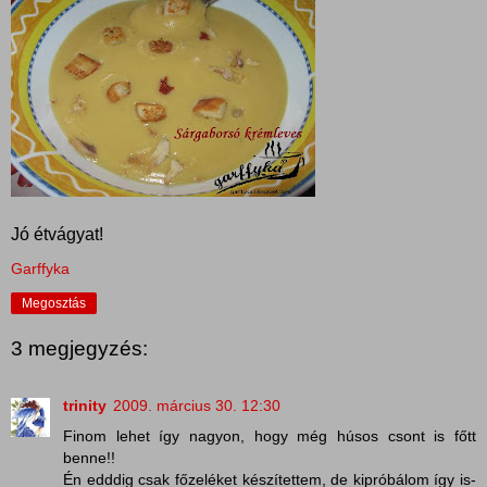
Jó étvágyat!
Garffyka
Megosztás
3 megjegyzés:
trinity
2009. március 30. 12:30
Finom lehet így nagyon, hogy még húsos csont is főtt
benne!!
Én edddig csak főzeléket készítettem, de kipróbálom így is-