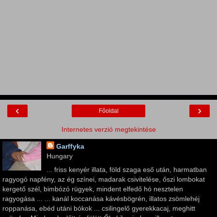
‹
›
Főoldal
Internetes verzió megtekintése
Garffyka
Hungary
... friss kenyér illata, föld szaga eső után, harmatban
ragyogó napfény, az ég színei, madarak csivitelése, őszi lombokat
kergető szél, bimbózó rügyek, mindent elfedő hó nesztelen
ragyogása ... ... kanál koccanása kávésbögrén, illatos zsömlehéj
roppanása, ebéd utáni bókok ... csilingelő gyerekkacaj, meghitt