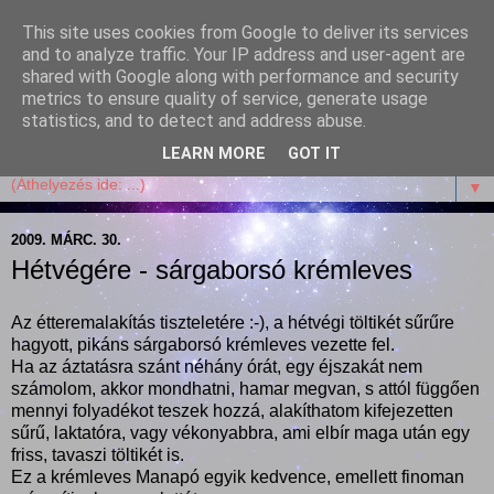
This site uses cookies from Google to deliver its services
Garffyka
and to analyze traffic. Your IP address and user-agent are
shared with Google along with performance and security
metrics to ensure quality of service, generate usage
Szösszenetek a konyhámból, az életemből. Mosollyal,
statistics, and to detect and address abuse.
receptekkel, vidámsággal, marcipánnal, csokival.
LEARN MORE
GOT IT
▼
2009. MÁRC. 30.
Hétvégére - sárgaborsó krémleves
Az étteremalakítás tiszteletére :-), a hétvégi töltikét sűrűre
hagyott, pikáns sárgaborsó krémleves vezette fel.
Ha az áztatásra szánt néhány órát, egy éjszakát nem
számolom, akkor mondhatni, hamar megvan, s attól függően
mennyi folyadékot teszek hozzá, alakíthatom kifejezetten
sűrű, laktatóra, vagy vékonyabbra, ami elbír maga után egy
friss, tavaszi töltikét is.
Ez a krémleves Manapó egyik kedvence, emellett finoman