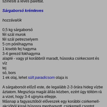
színesíti a leves palettát.
Sárgaborsó krémleves
hozzávalók
0,5 kg sárgaborsó
fél szál murok
fél szál petrezselyem
5 cm póréhagyma
1 kisebb fej hagyma
3-4 gerezd fokhagyma
alaplé - vagy pl korábbról maradt, húsoska csirkecsont és
víz
tej
só, bors
1 ek olaj, lehet
sült paradicsom
olaja is
A sárgaborsót előző este, de legalább 2-3 órára hideg vízbe
áztatom. Megszívja magát állás közben, ezért úgy töltöm rá
a vizet, hogy 3-4 ujjnyira ellepje.
Másnap a fagyasztóból előveszek egy korábbi csirkemell-
akcióból kissé húsosra meghagyott, csirkemell csontot.