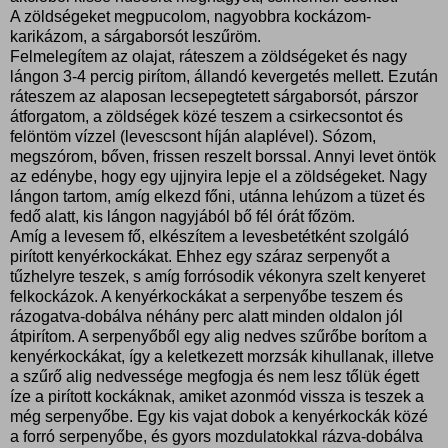
A zöldségeket megpucolom, nagyobbra kockázom-
karikázom, a sárgaborsót leszűröm.
Felmelegítem az olajat, ráteszem a zöldségeket és nagy
lángon 3-4 percig pirítom, állandó kevergetés mellett. Ezután
ráteszem az alaposan lecsepegtetett sárgaborsót, párszor
átforgatom, a zöldségek közé teszem a csirkecsontot és
felöntöm vízzel (levescsont híján alaplével). Sózom,
megszórom, bőven, frissen reszelt borssal. Annyi levet öntök
az edénybe, hogy egy ujjnyira lepje el a zöldségeket. Nagy
lángon tartom, amíg elkezd főni, utánna lehúzom a tüzet és
fedő alatt, kis lángon nagyjából bő fél órát főzöm.
Amíg a levesem fő, elkészítem a levesbetétként szolgáló
pirított kenyérkockákat. Ehhez egy száraz serpenyőt a
tűzhelyre teszek, s amíg forrósodik vékonyra szelt kenyeret
felkockázok. A kenyérkockákat a serpenyőbe teszem és
rázogatva-dobálva néhány perc alatt minden oldalon jól
átpirítom. A serpenyőből egy alig nedves szűrőbe borítom a
kenyérkockákat, így a keletkezett morzsák kihullanak, illetve
a szűrő alig nedvessége megfogja és nem lesz tőlük égett
íze a pirított kockáknak, amiket azonmód vissza is teszek a
még serpenyőbe. Egy kis vajat dobok a kenyérkockák közé
a forró serpenyőbe, és gyors mozdulatokkal rázva-dobálva