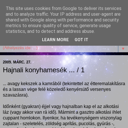
This site uses cookies from Google to deliver its services
Garffyka
and to analyze traffic. Your IP address and user-agent are
shared with Google along with performance and security
metrics to ensure quality of service, generate usage
Szösszenetek a konyhámból, az életemből. Mosollyal,
statistics, and to detect and address abuse.
receptekkel, vidámsággal, marcipánnal, csokival.
LEARN MORE
GOT IT
▼
2009. MÁRC. 27.
Hajnali konyhamesék ... / 1
... avagy kekszek a kamrából (tekintettel az étteremalakításra
és a lassan vége felé közeledő kenyérsütő versenyes
szavazásra).
Időnként (gyakran) éjjel vagy hajnalban kap el az alkotási
láz (vagy akkor van rá idő). Mármint a gasztro alkotási ihlet
cuppant homlokon. Ilyenkor, ha tevékenységem viszonylag
zajtalan - szeletelés, zöldség aprítás, pucolás, gyúrás -,