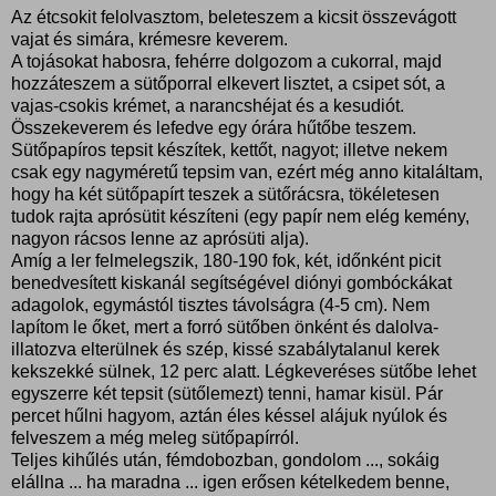
Az étcsokit felolvasztom, beleteszem a kicsit összevágott
vajat és simára, krémesre keverem.
A tojásokat habosra, fehérre dolgozom a cukorral, majd
hozzáteszem a sütőporral elkevert lisztet, a csipet sót, a
vajas-csokis krémet, a narancshéjat és a kesudiót.
Összekeverem és lefedve egy órára hűtőbe teszem.
Sütőpapíros tepsit készítek, kettőt, nagyot; illetve nekem
csak egy nagyméretű tepsim van, ezért még anno kitaláltam,
hogy ha két sütőpapírt teszek a sütőrácsra, tökéletesen
tudok rajta aprósütit készíteni (egy papír nem elég kemény,
nagyon rácsos lenne az aprósüti alja).
Amíg a ler felmelegszik, 180-190 fok, két, időnként picit
benedvesített kiskanál segítségével diónyi gombóckákat
adagolok, egymástól tisztes távolságra (4-5 cm). Nem
lapítom le őket, mert a forró sütőben önként és dalolva-
illatozva elterülnek és szép, kissé szabálytalanul kerek
kekszekké sülnek, 12 perc alatt. Légkeveréses sütőbe lehet
egyszerre két tepsit (sütőlemezt) tenni, hamar kisül. Pár
percet hűlni hagyom, aztán éles késsel alájuk nyúlok és
felveszem a még meleg sütőpapírról.
Teljes kihűlés után, fémdobozban, gondolom ..., sokáig
elállna ... ha maradna ... igen erősen kételkedem benne,