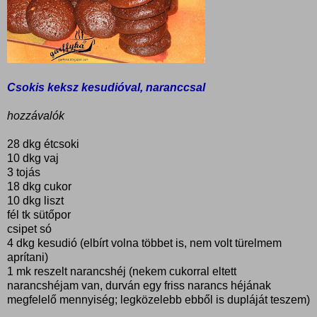
Csokis keksz kesudióval, naranccsal
hozzávalók
28 dkg étcsoki
10 dkg vaj
3 tojás
18 dkg cukor
10 dkg liszt
fél tk sütőpor
csipet só
4 dkg kesudió (elbírt volna többet is, nem volt türelmem
aprítani)
1 mk reszelt narancshéj (nekem cukorral eltett
narancshéjam van, durván egy friss narancs héjának
megfelelő mennyiség; legközelebb ebből is dupláját teszem)