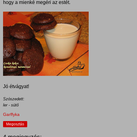
hogy a mienké megéri az estét.
Jó étvágyat!
Szószedett:
ler - sütő
Garffyka
Megosztás
4 megjegyzés: