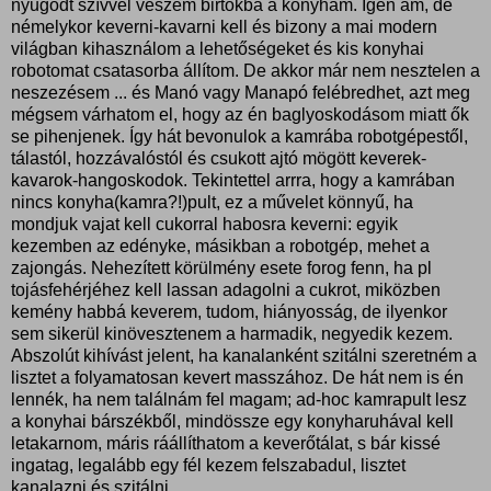
nyugodt szívvel veszem birtokba a konyhám. Igen ám, de
némelykor keverni-kavarni kell és bizony a mai modern
világban kihasználom a lehetőségeket és kis konyhai
robotomat csatasorba állítom. De akkor már nem nesztelen a
neszezésem ... és Manó vagy Manapó felébredhet, azt meg
mégsem várhatom el, hogy az én baglyoskodásom miatt ők
se pihenjenek. Így hát bevonulok a kamrába robotgépestől,
tálastól, hozzávalóstól és csukott ajtó mögött keverek-
kavarok-hangoskodok. Tekintettel arrra, hogy a kamrában
nincs konyha(kamra?!)pult, ez a művelet könnyű, ha
mondjuk vajat kell cukorral habosra keverni: egyik
kezemben az edényke, másikban a robotgép, mehet a
zajongás. Nehezített körülmény esete forog fenn, ha pl
tojásfehérjéhez kell lassan adagolni a cukrot, miközben
kemény habbá keverem, tudom, hiányosság, de ilyenkor
sem sikerül kinövesztenem a harmadik, negyedik kezem.
Abszolút kihívást jelent, ha kanalanként szitálni szeretném a
lisztet a folyamatosan kevert masszához. De hát nem is én
lennék, ha nem találnám fel magam; ad-hoc kamrapult lesz
a konyhai bárszékből, mindössze egy konyharuhával kell
letakarnom, máris ráállíthatom a keverőtálat, s bár kissé
ingatag, legalább egy fél kezem felszabadul, lisztet
kanalazni és szitálni.