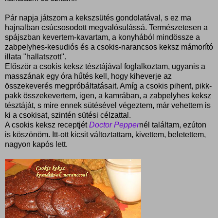
Pár napja játszom a kekszsütés gondolatával, s ez ma
hajnalban csúcsosodott megvalósulássá. Természetesen a
spájszban kevertem-kavartam, a konyhából mindössze a
zabpelyhes-kesudiós és a csokis-narancsos keksz mámorító
illata "hallatszott".
Először a csokis keksz tésztájával foglalkoztam, ugyanis a
masszának egy óra hűtés kell, hogy kiheverje az
összekeverés megpróbáltatásait. Amíg a csokis pihent, pikk-
pakk összekevertem, igen, a kamrában, a zabpelyhes keksz
tésztáját, s mire ennek sütésével végeztem, már vehettem is
ki a csokisat, szintén sütési célzattal.
A csokis keksz receptjét
Doctor Pepper
nél találtam, ezúton
is köszönöm. Itt-ott kicsit változtattam, kivettem, beletettem,
nagyon kapós lett.