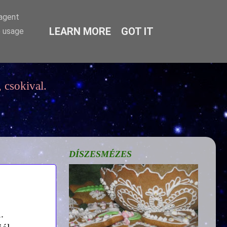
-agent
LEARN MORE
GOT IT
e usage
 csokival.
DÍSZESMÉZES
.