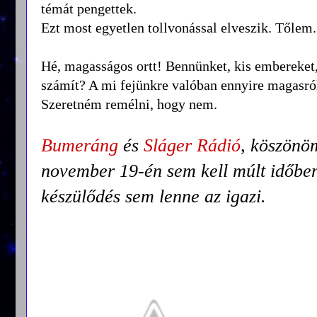
témát pengettek.
Ezt most egyetlen tollvonással elveszik. Tőlem
Hé, magasságos ortt! Bennünket, kis embereke
számít? A mi fejünkre valóban ennyire magasró
Szeretném remélni, hogy nem.
Bumeráng
és
Sláger Rádió
, köszönö
november 19-én sem kell múlt időben
készülődés sem lenne az igazi.