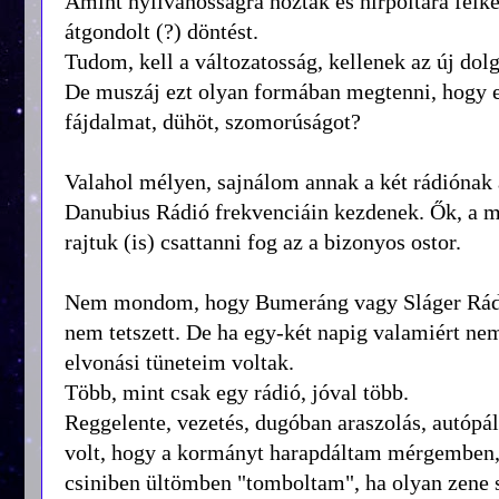
Amint nyilvánosságra hozták és hírpoltára felker
átgondolt (?) döntést.
Tudom, kell a változatosság, kellenek az új dolgo
De muszáj ezt olyan formában megtenni, hogy 
fájdalmat, dühöt, szomorúságot?
Valahol mélyen, sajnálom annak a két rádiónak 
Danubius Rádió frekvenciáin kezdenek. Ők, a m
rajtuk (is) csattanni fog az a bizonyos ostor.
Nem mondom, hogy Bumeráng vagy Sláger Rádió 
nem tetszett. De ha egy-két napig valamiért ne
elvonási tüneteim voltak.
Több, mint csak egy rádió, jóval több.
Reggelente, vezetés, dugóban araszolás, autópá
volt, hogy a kormányt harapdáltam mérgemben, m
csiniben ültömben "tomboltam", ha olyan zene s