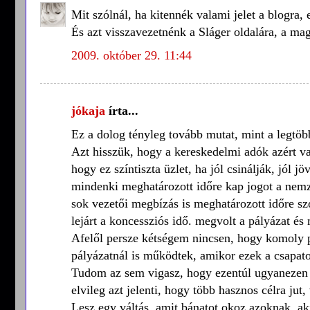
Mit szólnál, ha kitennék valami jelet a blogra, 
És azt visszavezetnénk a Sláger oldalára, a ma
2009. október 29. 11:44
jókaja
írta...
Ez a dolog tényleg tovább mutat, mint a legtö
Azt hisszük, hogy a kereskedelmi adók azért v
hogy ez színtiszta üzlet, ha jól csinálják, jól
mindenki meghatározott időre kap jogot a nemz
sok vezetői megbízás is meghatározott időre szól,
lejárt a koncessziós idő. megvolt a pályázat és 
Afelől persze kétségem nincsen, hogy komoly p
pályázatnál is működtek, amikor ezek a csapato
Tudom az sem vigasz, hogy ezentúl ugyanezen f
elvileg azt jelenti, hogy több hasznos célra jut
Lesz egy váltás, amit bánatot okoz azoknak, ak