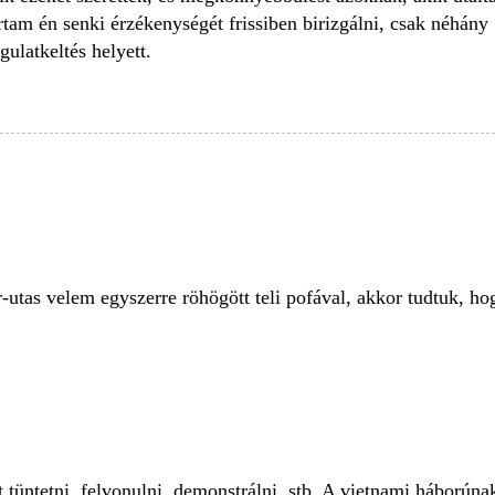
rtam én senki érzékenységét frissiben birizgálni, csak néhány
gulatkeltés helyett.
-utas velem egyszerre röhögött teli pofával, akkor tudtuk, ho
t tüntetni, felvonulni, demonstrálni, stb. A vietnami háborún