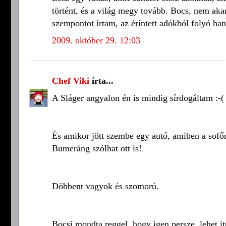
történt, és a világ megy tovább. Bocs, nem aka
szempontot írtam, az érintett adókból folyó han
2009. október 29. 12:03
Chef Viki
írta...
A Sláger angyalon én is mindig sírdogáltam :-(
És amikor jött szembe egy autó, amiben a sofőr
Bumeráng szólhat ott is!
Döbbent vagyok és szomorú.
Bocsi mondta reggel, hogy igen persze, lehet it