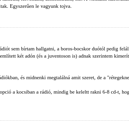
oltak. Egyszerűen le vagyunk tojva.
diót sem bírtam hallgatni, a boros-bocskor duótól pedig felál
említett két adón (és a juventoson is) adnak szerintem kimerít
rádiókban, és midnenki megtalálná amit szeret, de a "rétegekn
pció a kocsiban a rádió, mindig be keleltt rakni 6-8 cd-t, ho