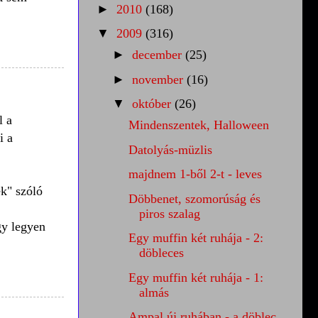
►
2010
(168)
▼
2009
(316)
►
december
(25)
►
november
(16)
▼
október
(26)
l a
Mindenszentek, Halloween
i a
Datolyás-müzlis
majdnem 1-ből 2-t - leves
ek" szóló
Döbbenet, szomorúság és
piros szalag
gy legyen
Egy muffin két ruhája - 2:
döbleces
Egy muffin két ruhája - 1:
almás
Ampal új ruhában - a döblec