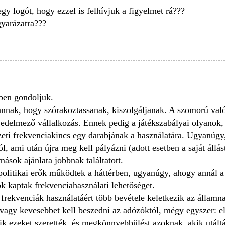
egy logót, hogy ezzel is felhívjuk a figyelmet rá???
gyarázatra???
bben gondoljuk.
annak, hogy szórakoztassanak, kiszolgáljanak. A szomorú val
 jövedelmező vállalkozás. Ennek pedig a játékszabályai olyanok
eti frekvenciakincs egy darabjának a használatára. Ugyanúgy
 ami után újra meg kell pályázni (adott esetben a saját állást)
mások ajánlata jobbnak találtatott.
olitikai erők működtek a háttérben, ugyanúgy, ahogy annál a
k kaptak frekvenciahasználati lehetőséget.
rekvenciák használatáért több bevétele keletkezik az államn
, vagy kevesebbet kell beszedni az adózóktól, mégy egyszer: el
ik ezeket szerették, és megkönnyebbülést azoknak, akik utált