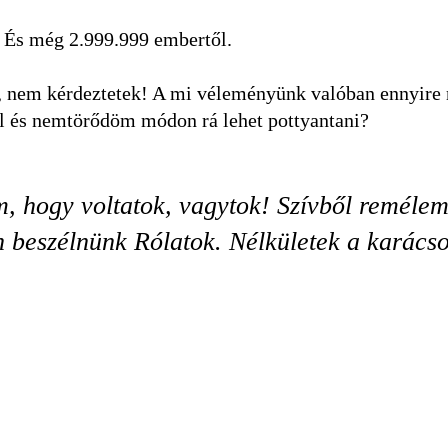
. És még 2.999.999 embertől.
t, nem kérdeztetek! A mi véleményünk valóban ennyire
l és nemtörődöm módon rá lehet pottyantani?
m, hogy voltatok, vagytok! Szívből remélem
 beszélnünk Rólatok. Nélkületek a karács