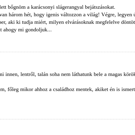
ett bőgnöm a karácsonyi slágerangyal bejátszásokat.
an három hét, hogy igenis változzon a világ! Végre, legyen 
r, aki ki tudja miért, milyen elvárásoknak megfelelve döntött
t ahogy mi gondoljuk...
mi innen, lentről, talán soha nem láthatunk bele a magas körö
em, főleg mikor ahhoz a családhoz mentek, akiket én is ismer