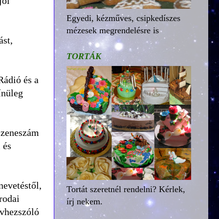
jól
Egyedi, kézműves, csipkedíszes
mézesek megrendelésre is
st,
TORTÁK
Rádió és a
ínüleg
t zeneszám
 és
nevetéstől,
Tortát szeretnél rendelni? Kérlek,
rodai
írj nekem.
ívhezszóló