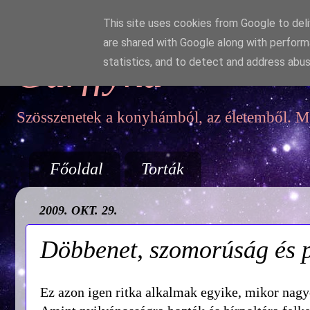
This site uses cookies from Google to deliv
are shared with Google along with perform
Garffyka
statistics, and to detect and address abus
Szösszenetek a konyhámból, az életemből. Mo
Főoldal
Torták
2009. OKT. 29.
Döbbenet, szomorúság és p
Ez azon igen ritka alkalmak egyike, mikor nag