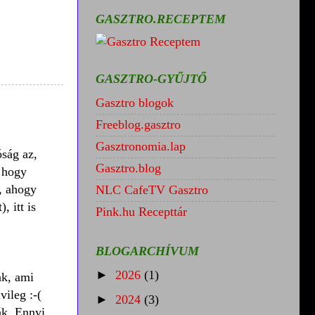
GASZTRO.RECEPTEM
GASZTRO-GYŰJTŐ
Gasztro blogok
Freeblog.gasztro
Gasztronomia.lap
óság az,
Gasztro.blog
, hogy
, ahogy
NLC CafeTV Gasztro
, itt is
Pink.hu Recepttár
BLOGARCHÍVUM
►
2026
(1)
ak, ami
vileg :-(
►
2024
(3)
ák. Ennyi