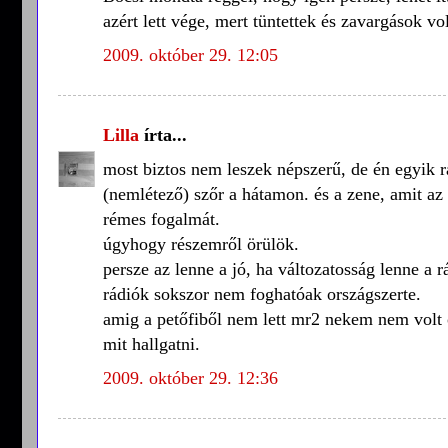
azért lett vége, mert tüntettek és zavargások v
2009. október 29. 12:05
Lilla
írta...
most biztos nem leszek népszerű, de én egyik rá
(nemlétező) szőr a hátamon. és a zene, amit az 
rémes fogalmát.
úgyhogy részemről örülök.
persze az lenne a jó, ha változatosság lenne a 
rádiók sokszor nem foghatóak országszerte.
amig a petőfiből nem lett mr2 nekem nem volt o
mit hallgatni.
2009. október 29. 12:36