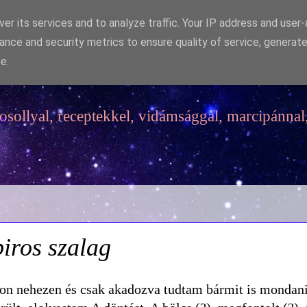
er its services and to analyze traffic. Your IP address and user
ance and security metrics to ensure quality of service, generat
e.
sollyal, receptekkel, vidámsággal, marcipánnal,
iros szalag
yon nehezen és csak akadozva tudtam bármit is mondani