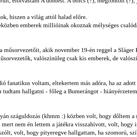
ült, elolvastam A döntést. A bölcs (?), megfontolt (?), 
k, hiszen a világ attól halad előre.
eközben emberek millióinak okoznak mélységes csalódá
a műsorvezetőit, akik november 19-én reggel a Sláger 
űsorvezetők, valószínüleg csak kis emberek, de valósz
fanatikus voltam, eltekertem más adóra, ha az adot
m tudtam hallgatni - főleg a Bumerángot - hiányérzetem
lyán száguldozás (khmm :) közben volt, hogy dőltem a 
ert nem én lettem a játékra visszahívott, volt, hogy i
zólt, volt, hogy pityeregve hallgattam, ha szomorú, sz