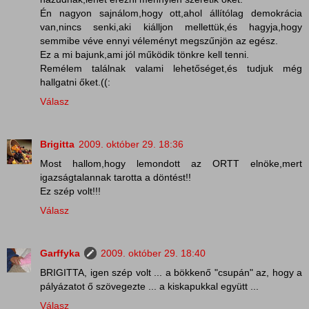
Én nagyon sajnálom,hogy ott,ahol állítólag demokrácia
van,nincs senki,aki kiálljon mellettük,és hagyja,hogy
semmibe véve ennyi véleményt megszűnjön az egész.
Ez a mi bajunk,ami jól működik tönkre kell tenni.
Remélem találnak valami lehetőséget,és tudjuk még
hallgatni őket.((:
Válasz
Brigitta
2009. október 29. 18:36
Most hallom,hogy lemondott az ORTT elnöke,mert
igazságtalannak tarotta a döntést!!
Ez szép volt!!!
Válasz
Garffyka
2009. október 29. 18:40
BRIGITTA, igen szép volt ... a bökkenő "csupán" az, hogy a
pályázatot ő szövegezte ... a kiskapukkal együtt ...
Válasz