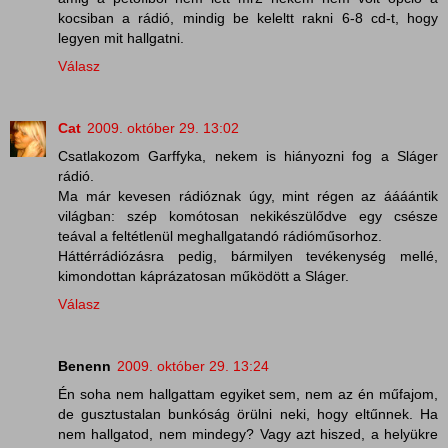
kocsiban a rádió, mindig be keleltt rakni 6-8 cd-t, hogy
legyen mit hallgatni.
Válasz
Cat
2009. október 29. 13:02
Csatlakozom Garffyka, nekem is hiányozni fog a Sláger
rádió.
Ma már kevesen rádióznak úgy, mint régen az áááántik
világban: szép komótosan nekikészülődve egy csésze
teával a feltétlenül meghallgatandó rádióműsorhoz.
Háttérrádiózásra pedig, bármilyen tevékenység mellé,
kimondottan káprázatosan működött a Sláger.
Válasz
Benenn
2009. október 29. 13:24
Én soha nem hallgattam egyiket sem, nem az én műfajom,
de gusztustalan bunkóság örülni neki, hogy eltűnnek. Ha
nem hallgatod, nem mindegy? Vagy azt hiszed, a helyükre