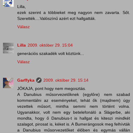
Lilla,
ezek szerint a többieket meg nagyon nem zavarta. Sőt.
Szerették....Valószínű azért ezt hallgatták.
Válasz
Lilla
2009. október 29. 15:04
generációs szakadék volt köztünk...
Válasz
Garffyka
2009. október 29. 15:14
JÓKAJA, pont hogy nem megosztás.
A Danubius műsorvezetőknek (egylőre) nem szabad
kommentálni az eseményeket, tehát ők (majdnem) úgy
vezettek műsort, mintha semmi nem történt volna.
Ugyanakkor, volt nem egy betelefonáló a Slágerbe, aki
mondta, hogy ő Danubius-t is hallgat és kiteszi mindkét
szalagot, pirosat is, kéket is. A Bumerángosok meg felhívták
a Danubius műsorvezetőket élőben és egymás vállán