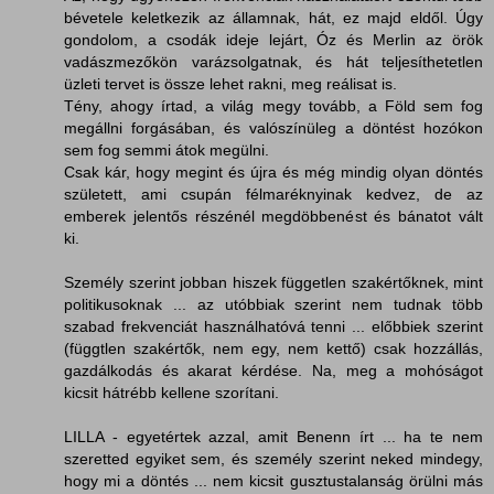
bévetele keletkezik az államnak, hát, ez majd eldől. Úgy
gondolom, a csodák ideje lejárt, Óz és Merlin az örök
vadászmezőkön varázsolgatnak, és hát teljesíthetetlen
üzleti tervet is össze lehet rakni, meg reálisat is.
Tény, ahogy írtad, a világ megy tovább, a Föld sem fog
megállni forgásában, és valószínüleg a döntést hozókon
sem fog semmi átok megülni.
Csak kár, hogy megint és újra és még mindig olyan döntés
született, ami csupán félmaréknyinak kedvez, de az
emberek jelentős részénél megdöbbenést és bánatot vált
ki.
Személy szerint jobban hiszek független szakértőknek, mint
politikusoknak ... az utóbbiak szerint nem tudnak több
szabad frekvenciát használhatóvá tenni ... előbbiek szerint
(függtlen szakértők, nem egy, nem kettő) csak hozzállás,
gazdálkodás és akarat kérdése. Na, meg a mohóságot
kicsit hátrébb kellene szorítani.
LILLA - egyetértek azzal, amit Benenn írt ... ha te nem
szeretted egyiket sem, és személy szerint neked mindegy,
hogy mi a döntés ... nem kicsit gusztustalanság örülni más