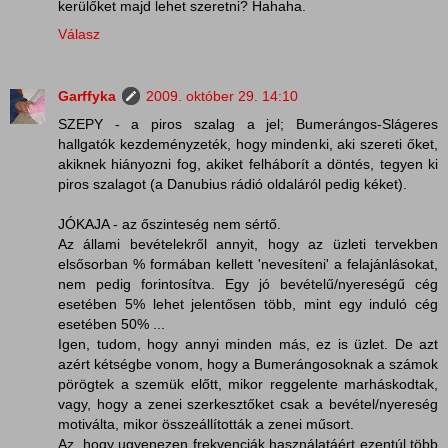
kerülőket majd lehet szeretni? Hahaha.
Válasz
Garffyka
2009. október 29. 14:10
SZEPY - a piros szalag a jel; Bumerángos-Slágeres
hallgatók kezdeményzeték, hogy mindenki, aki szereti őket,
akiknek hiányozni fog, akiket felháborít a döntés, tegyen ki
piros szalagot (a Danubius rádió oldaláról pedig kéket).
JÓKAJA - az őszinteség nem sértő.
Az állami bevételekről annyit, hogy az üzleti tervekben
elsősorban % formában kellett 'nevesíteni' a felajánlásokat,
nem pedig forintosítva. Egy jó bevételű/nyereségű cég
esetében 5% lehet jelentősen több, mint egy induló cég
esetében 50% ...
Igen, tudom, hogy annyi minden más, ez is üzlet. De azt
azért kétségbe vonom, hogy a Bumerángosoknak a számok
pörögtek a szemük előtt, mikor reggelente marháskodtak,
vagy, hogy a zenei szerkesztőket csak a bevétel/nyereség
motiválta, mikor összeállították a zenei műsort.
Az, hogy ugyenezen frekvenciák használatáért ezentúl több