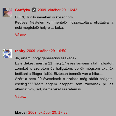
Garffyka
2009. október 29. 16:42
DÓRI, Trinity nevében is köszönöm.
Kedves Névtelen kommentelő hozzászólása eljuttatva a
neki megfelelő helyre ... kuka.
Válasz
trinity
2009. október 29. 16:50
Ja, értem, hogy generációs szakadék...
Ez érdekes, mert a 21 meg 17 éves lányaim által hallgatott
zenéket is szeretem és hallgatom, de ők mégsem akarják
betiltani a Slágerrádiót. Biztosan bennük van a hiba....
Azért a nem 20 éveseknek is szabad még rádiót hallgatni
esetleg????Mert engem cseppet sem zavarnak pl. az
alternatívok, sőt, némelyiket szeretem is.
Válasz
Marcsi
2009. október 29. 17:33