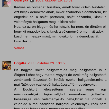
Garffyka
2009. október 29. 18:01
Kedves és önmagát büszkén, emelt fővel vállaló Névtelen!
Azt hívják demokráciának, mikor szabadon eldönthetem, kit
engedek be a saját portámra, saját házamba, kinek a
véleményét hallgatom meg, s kiére adok.
Nos, ez az én blogom és ha tetszik, ha nem, én döntöm el,
hogy kit engedek be, s kinek a véleményére mennyit adok.
Lásd, nem teszek mást, mint gyakorlom a demokráciát.
Puszillak :)
Válasz
Brigitta
2009. október 29. 18:15
Én nagyon sokat hallgattam,és még hallgatnám is a
Slágert.Lehet,hogy maradi vagyok,de ezek még hallgatható
zenék,amit játszottak,én inkább ezeket hallgatnám,mint a
mai "ütök egy vashordót kalapáccsal"förmedvényeket.
A Bochkort kifejezettenn szeretem,végre egy
műsorvezető,aki tájékozott,tud normálisan ,érthetően
beszélni,és van véleménye.Jó néha,kicsit túl lőnnek a
célon,de a mai szolidáris hallgatói vélemények csak nem
hazudnak,lehet érezni mennyien szeretik őket.