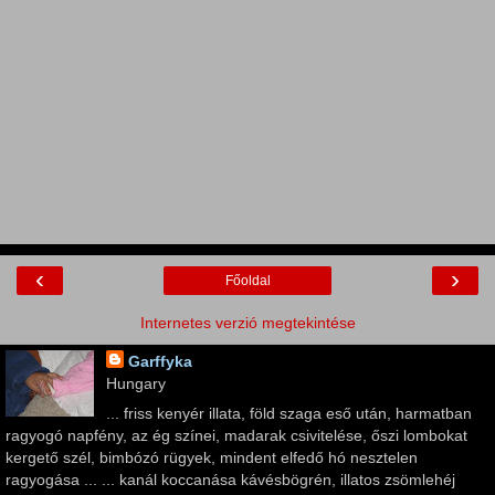
‹
›
Főoldal
Internetes verzió megtekintése
Garffyka
Hungary
... friss kenyér illata, föld szaga eső után, harmatban
ragyogó napfény, az ég színei, madarak csivitelése, őszi lombokat
kergető szél, bimbózó rügyek, mindent elfedő hó nesztelen
ragyogása ... ... kanál koccanása kávésbögrén, illatos zsömlehéj