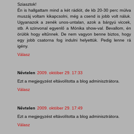
Sziasztok!
Én is hallgattam mind a két rádiót, de kb 20-30 perc múlva
muszáj voltam kikapcsolni, még a csend is jobb volt náluk.
Ugyanazok a zenék unos-untalan, azok a bárgyú viccek,
stb. A szinvonal egyenlő a Mónika show-val. Bevallom, én
örülök hogy eltűnnek. De nem vagyon benne biztos, hogy
egy jobb csatorna fog indulni helyettük. Pedig lenne rá
igény.
Válasz
Névtelen
2009. október 29. 17:33
Ezt a megjegyzést eltávolította a blog adminisztrátora.
Válasz
Névtelen
2009. október 29. 17:49
Ezt a megjegyzést eltávolította a blog adminisztrátora.
Válasz