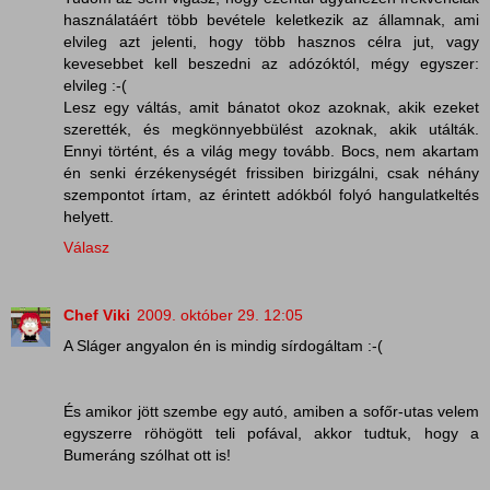
használatáért több bevétele keletkezik az államnak, ami
elvileg azt jelenti, hogy több hasznos célra jut, vagy
kevesebbet kell beszedni az adózóktól, mégy egyszer:
elvileg :-(
Lesz egy váltás, amit bánatot okoz azoknak, akik ezeket
szerették, és megkönnyebbülést azoknak, akik utálták.
Ennyi történt, és a világ megy tovább. Bocs, nem akartam
én senki érzékenységét frissiben birizgálni, csak néhány
szempontot írtam, az érintett adókból folyó hangulatkeltés
helyett.
Válasz
Chef Viki
2009. október 29. 12:05
A Sláger angyalon én is mindig sírdogáltam :-(
És amikor jött szembe egy autó, amiben a sofőr-utas velem
egyszerre röhögött teli pofával, akkor tudtuk, hogy a
Bumeráng szólhat ott is!