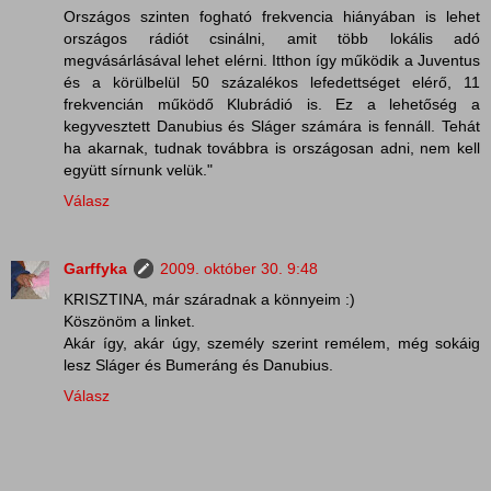
Országos szinten fogható frekvencia hiányában is lehet
országos rádiót csinálni, amit több lokális adó
megvásárlásával lehet elérni. Itthon így működik a Juventus
és a körülbelül 50 százalékos lefedettséget elérő, 11
frekvencián működő Klubrádió is. Ez a lehetőség a
kegyvesztett Danubius és Sláger számára is fennáll. Tehát
ha akarnak, tudnak továbbra is országosan adni, nem kell
együtt sírnunk velük."
Válasz
Garffyka
2009. október 30. 9:48
KRISZTINA, már száradnak a könnyeim :)
Köszönöm a linket.
Akár így, akár úgy, személy szerint remélem, még sokáig
lesz Sláger és Bumeráng és Danubius.
Válasz