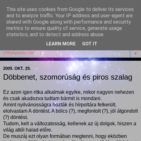
This site uses cookies from Google to deliver its services
Garffyka
and to analyze traffic. Your IP address and user-agent are
shared with Google along with performance and security
metrics to ensure quality of service, generate usage
Szösszenetek a konyhámból, az életemből. Mosollyal,
statistics, and to detect and address abuse.
receptekkel, vidámsággal, marcipánnal, csokival.
LEARN MORE
GOT IT
▼
2009. OKT. 29.
Döbbenet, szomorúság és piros szalag
Ez azon igen ritka alkalmak egyike, mikor nagyon nehezen
és csak akadozva tudtam bármit is mondani.
Amint nyilvánosságra hozták és hírpoltára felkerült,
elolvastam A döntést. A bölcs (?), megfontolt (?), jól átgondolt
(?) döntést.
Tudom, kell a változatosság, kellenek az új dolgok, hiszen a
világ attól halad előre.
De muszáj ezt olyan formában megtenni, hogy eközben