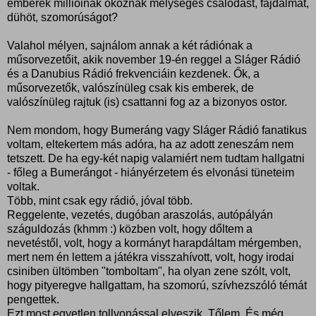
emberek millióinak okoznak mélységes csalódást, fájdalmat,
dühöt, szomorúságot?
Valahol mélyen, sajnálom annak a két rádiónak a
műsorvezetőit, akik november 19-én reggel a Sláger Rádió
és a Danubius Rádió frekvenciáin kezdenek. Ők, a
műsorvezetők, valószínüleg csak kis emberek, de
valószínüleg rajtuk (is) csattanni fog az a bizonyos ostor.
Nem mondom, hogy Bumeráng vagy Sláger Rádió fanatikus
voltam, eltekertem más adóra, ha az adott zeneszám nem
tetszett. De ha egy-két napig valamiért nem tudtam hallgatni
- főleg a Bumerángot - hiányérzetem és elvonási tüneteim
voltak.
Több, mint csak egy rádió, jóval több.
Reggelente, vezetés, dugóban araszolás, autópályán
száguldozás (khmm :) közben volt, hogy dőltem a
nevetéstől, volt, hogy a kormányt harapdáltam mérgemben,
mert nem én lettem a játékra visszahívott, volt, hogy irodai
csiniben ültömben "tomboltam", ha olyan zene szólt, volt,
hogy pityeregve hallgattam, ha szomorú, szívhezszóló témát
pengettek.
Ezt most egyetlen tollvonással elveszik. Tőlem. És még