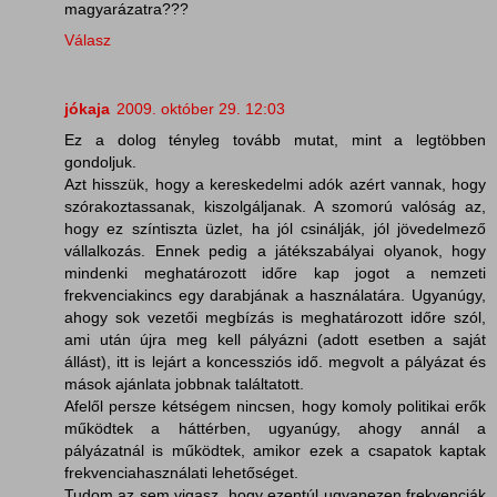
magyarázatra???
Válasz
jókaja
2009. október 29. 12:03
Ez a dolog tényleg tovább mutat, mint a legtöbben
gondoljuk.
Azt hisszük, hogy a kereskedelmi adók azért vannak, hogy
szórakoztassanak, kiszolgáljanak. A szomorú valóság az,
hogy ez színtiszta üzlet, ha jól csinálják, jól jövedelmező
vállalkozás. Ennek pedig a játékszabályai olyanok, hogy
mindenki meghatározott időre kap jogot a nemzeti
frekvenciakincs egy darabjának a használatára. Ugyanúgy,
ahogy sok vezetői megbízás is meghatározott időre szól,
ami után újra meg kell pályázni (adott esetben a saját
állást), itt is lejárt a koncessziós idő. megvolt a pályázat és
mások ajánlata jobbnak találtatott.
Afelől persze kétségem nincsen, hogy komoly politikai erők
működtek a háttérben, ugyanúgy, ahogy annál a
pályázatnál is működtek, amikor ezek a csapatok kaptak
frekvenciahasználati lehetőséget.
Tudom az sem vigasz, hogy ezentúl ugyanezen frekvenciák