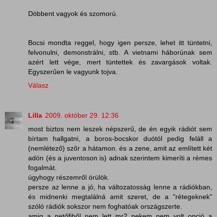
Döbbent vagyok és szomorú.
Bocsi mondta reggel, hogy igen persze, lehet itt tüntetni,
felvonulni, demonstrálni, stb. A vietnami háborúnak sem
azért lett vége, mert tüntettek és zavargások voltak.
Egyszerűen le vagyunk tojva.
Válasz
Lilla
2009. október 29. 12:36
most biztos nem leszek népszerű, de én egyik rádiót sem
bírtam hallgatni, a boros-bocskor duótól pedig feláll a
(nemlétező) szőr a hátamon. és a zene, amit az említett két
adón (és a juventoson is) adnak szerintem kimeríti a rémes
fogalmát.
úgyhogy részemről örülök.
persze az lenne a jó, ha változatosság lenne a rádiókban,
és midnenki megtalálná amit szeret, de a "rétegeknek"
szóló rádiók sokszor nem foghatóak országszerte.
amig a petőfiből nem lett mr2 nekem nem volt opció a