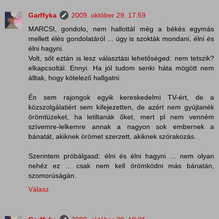
Garffyka
2009. október 29. 17:59
MARCSI, gondolo, nem hallottál még a békés egymás
mellett élés gondolatáról ... úgy is szokták mondani, élni és
élni hagyni.
Volt, sőt eztán is lesz választási lehetőséged: nem tetszik?
elkapcsoltál. Ennyi. Ha jól tudom senki háta mögött nem
álltak, hogy kötelező hallgatni.
Én sem rajongok egyik kereskedelmi TV-ért, de a
közszolgálatiért sem kifejezetten, de azért nem gyújtanék
örömtüzeket, ha letiltanák őket, mert pl nem venném
szívemre-lelkemre annak a nagyon sok embernek a
bánatát, akiknek örömet szerzett, akiknek szórakozás.
Szerintem próbálgasd: élni és élni hagyni ... nem olyan
nehéz ez ... csak nem kell örömködni más bánatán,
szomorúságán.
Válasz