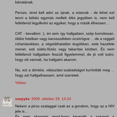
bánatának.
Persze, teret kell adni az újnak, a másnak - de lehet ezt
tenni a békés egymás mellett élés jegyében is, nem kell
feltétlenül legyilkolni az egyiket, hogy a másik élhessen ...
CAT - bevallom :), én sem így hallgattam, szép komótosan,
öblös fotelban vagy karosszékben ücsörögve ... de a reggeli
rohanásokban, a végeláthatatlan dugókban, este hazafele
menet, esti sütés-főzés vagy takarítás közben. És nem
feltétlenül hallgattam feszült figyelemmel, de jó volt tudni,
hogy ott vannak, ha hallgatni akarom.
Na, ezt a döntési, választási szabadságot kurították meg ...
hogy azt hallgathassam, amit szeretek.
Válasz
szepyke
2009. október 29. 14:24
Nekem a piros szalaggal csak az a gondom, hogy az a HIV
jele is...
És nem akarnám most,hogy keverjék a szezont a