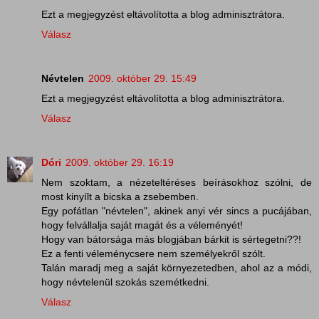
Ezt a megjegyzést eltávolította a blog adminisztrátora.
Válasz
Névtelen
2009. október 29. 15:49
Ezt a megjegyzést eltávolította a blog adminisztrátora.
Válasz
Dóri
2009. október 29. 16:19
Nem szoktam, a nézeteltéréses beírásokhoz szólni, de
most kinyílt a bicska a zsebemben.
Egy pofátlan "névtelen", akinek anyi vér sincs a pucájában,
hogy felvállalja saját magát és a véleményét!
Hogy van bátorsága más blogjában bárkit is sértegetni??!
Ez a fenti véleménycsere nem személyekről szólt.
Talán maradj meg a saját környezetedben, ahol az a módi,
hogy névtelenül szokás szemétkedni.
Válasz