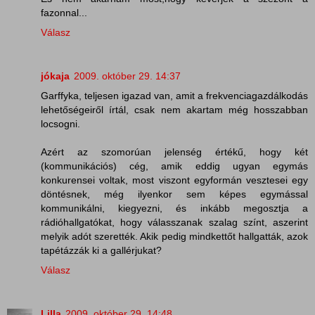
fazonnal...
Válasz
jókaja
2009. október 29. 14:37
Garffyka, teljesen igazad van, amit a frekvenciagazdálkodás
lehetőségeiről írtál, csak nem akartam még hosszabban
locsogni.
Azért az szomorúan jelenség értékű, hogy két
(kommunikációs) cég, amik eddig ugyan egymás
konkurensei voltak, most viszont egyformán vesztesei egy
döntésnek, még ilyenkor sem képes egymással
kommunikálni, kiegyezni, és inkább megosztja a
rádióhallgatókat, hogy válasszanak szalag színt, aszerint
melyik adót szerették. Akik pedig mindkettőt hallgatták, azok
tapétázzák ki a gallérjukat?
Válasz
Lilla
2009. október 29. 14:48