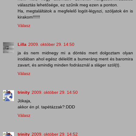
választás lehetősége, ez szűnik meg ezen a ponton.
Ha, megtaláltátok a megfelelő logót-légyszi, szóljatok én is
kirakom!!!!!!
Válasz
Lilla
2009. október 29. 14:50
ja és nem midnegy mi a döntés mert dolgoztam olyan
irodában ahol egész délelőtt a bumeráng ment és baromira
zavart, és amindig minden fodrásznál a sláger szól(t).
Válasz
trinity
2009. október 29. 14:50
Jókaja,
akkor én pl. tapétázzak?:DDD
Válasz
trinity
2009. október 29. 14:52