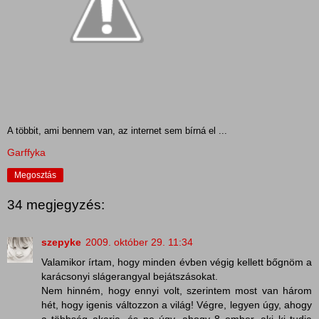
A többit, ami bennem van, az internet sem bírná el ...
Garffyka
Megosztás
34 megjegyzés:
szepyke
2009. október 29. 11:34
Valamikor írtam, hogy minden évben végig kellett bőgnöm a
karácsonyi slágerangyal bejátszásokat.
Nem hinném, hogy ennyi volt, szerintem most van három
hét, hogy igenis változzon a világ! Végre, legyen úgy, ahogy
a többség akarja, és ne úgy, ahogy 8 ember, aki ki tudja