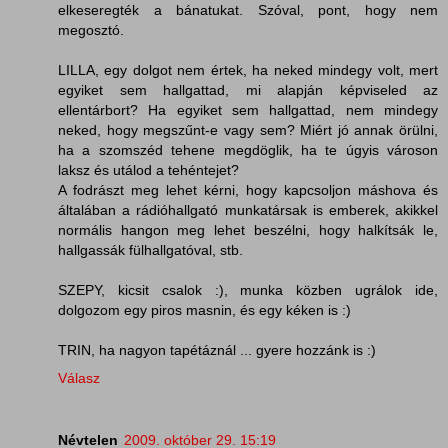
elkeseregték a bánatukat. Szóval, pont, hogy nem
megosztó.
LILLA, egy dolgot nem értek, ha neked mindegy volt, mert
egyiket sem hallgattad, mi alapján képviseled az
ellentárbort? Ha egyiket sem hallgattad, nem mindegy
neked, hogy megszűnt-e vagy sem? Miért jó annak örülni,
ha a szomszéd tehene megdöglik, ha te úgyis városon
laksz és utálod a tehéntejet?
A fodrászt meg lehet kérni, hogy kapcsoljon máshova és
általában a rádióhallgató munkatársak is emberek, akikkel
normális hangon meg lehet beszélni, hogy halkítsák le,
hallgassák fülhallgatóval, stb.
SZEPY, kicsit csalok :), munka közben ugrálok ide,
dolgozom egy piros masnin, és egy kéken is :)
TRIN, ha nagyon tapétáznál ... gyere hozzánk is :)
Válasz
Névtelen
2009. október 29. 15:19