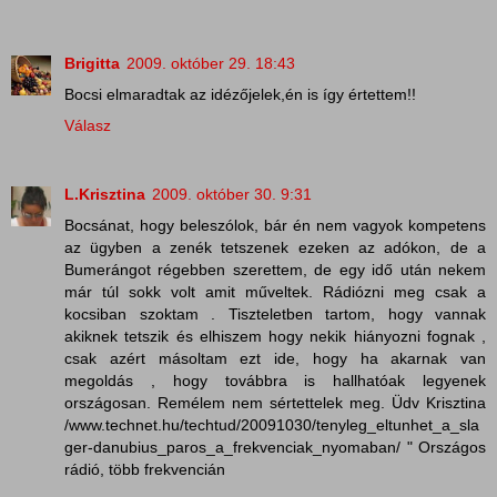
Brigitta
2009. október 29. 18:43
Bocsi elmaradtak az idézőjelek,én is így értettem!!
Válasz
L.Krisztina
2009. október 30. 9:31
Bocsánat, hogy beleszólok, bár én nem vagyok kompetens
az ügyben a zenék tetszenek ezeken az adókon, de a
Bumerángot régebben szerettem, de egy idő után nekem
már túl sokk volt amit műveltek. Rádiózni meg csak a
kocsiban szoktam . Tiszteletben tartom, hogy vannak
akiknek tetszik és elhiszem hogy nekik hiányozni fognak ,
csak azért másoltam ezt ide, hogy ha akarnak van
megoldás , hogy továbbra is hallhatóak legyenek
országosan. Remélem nem sértettelek meg. Üdv Krisztina
/www.technet.hu/techtud/20091030/tenyleg_eltunhet_a_sla
ger-danubius_paros_a_frekvenciak_nyomaban/ " Országos
rádió, több frekvencián