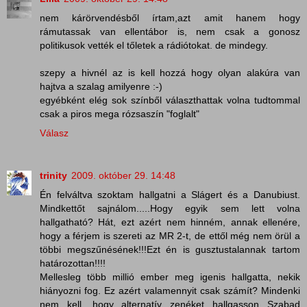
nem kárörvendésből írtam,azt amit hanem hogy
rámutassak van ellentábor is, nem csak a gonosz
politikusok vették el tőletek a rádiótokat. de mindegy.
szepy a hivnél az is kell hozzá hogy olyan alakúra van
hajtva a szalag amilyenre :-)
egyébként elég sok színből választhattak volna tudtommal
csak a piros mega rózsaszín "foglalt"
Válasz
trinity
2009. október 29. 14:48
Én felváltva szoktam hallgatni a Slágert és a Danubiust.
Mindkettőt sajnálom.....Hogy egyik sem lett volna
hallgatható? Hát, ezt azért nem hinném, annak ellenére,
hogy a férjem is szereti az MR 2-t, de ettől még nem örül a
többi megszűnésének!!!Ezt én is gusztustalannak tartom
határozottan!!!!
Mellesleg több millió ember meg igenis hallgatta, nekik
hiányozni fog. Ez azért valamennyit csak számít? Mindenki
nem kell, hogy alternatív zenéket hallgasson...Szabad