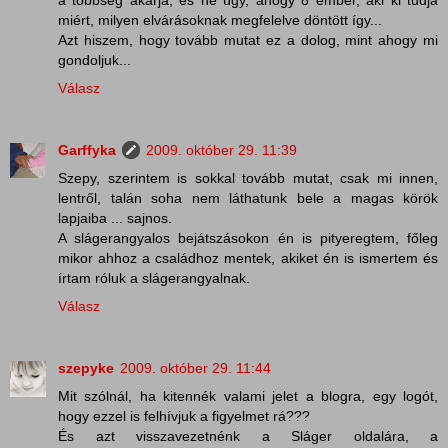
miért, milyen elvárásoknak megfelelve döntött így...
Azt hiszem, hogy tovább mutat ez a dolog, mint ahogy mi
gondoljuk...
Válasz
Garffyka
2009. október 29. 11:39
Szepy, szerintem is sokkal tovább mutat, csak mi innen,
lentről, talán soha nem láthatunk bele a magas körök
lapjaiba ... sajnos.
A slágerangyalos bejátszásokon én is pityeregtem, főleg
mikor ahhoz a családhoz mentek, akiket én is ismertem és
írtam róluk a slágerangyalnak.
Válasz
szepyke
2009. október 29. 11:44
Mit szólnál, ha kitennék valami jelet a blogra, egy logót,
hogy ezzel is felhívjuk a figyelmet rá???
És azt visszavezetnénk a Sláger oldalára, a