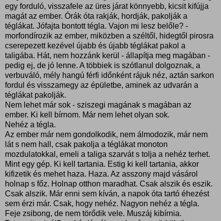
egy forduló, visszafele az üres járat könnyebb, kicsit kifújja
magát az ember. Órák óta rakják, hordják, pakolják a
téglákat. Jófajta bontott tégla. Vajon mi lesz belőle? -
morfondírozik az ember, miközben a széltől, hidegtől pirosra
cserepezett kezével újabb és újabb téglákat pakol a
taligába. Hát, nem hozzánk kerül - állapítja meg magában -
pedig ej, de jó lenne. A többiek is szótlanul dolgoznak, a
verbuváló, mély hangú férfi időnként rájuk néz, aztán sarkon
fordul és visszamegy az épületbe, aminek az udvarán a
téglákat pakolják.
Nem lehet már sok - sziszegi magának s magában az
ember. Ki kell bírnom. Már nem lehet olyan sok.
Nehéz a tégla.
Az ember már nem gondolkodik, nem álmodozik, már nem
lát s nem hall, csak pakolja a téglákat monoton
mozdulatokkal, emeli a taliga szarvát s tolja a nehéz terhet.
Mint egy gép. Ki kell tartania. Estig ki kell tartania, akkor
kifizetik és mehet haza. Haza. Az asszony majd vásárol
holnap s főz. Holnap otthon maradhat. Csak alszik és eszik.
Csak alszik. Már enni sem kíván, a napok óta tartó éhezést
sem érzi már. Csak, hogy nehéz. Nagyon nehéz a tégla.
Feje zsibong, de nem törődik vele. Muszáj kibírnia.