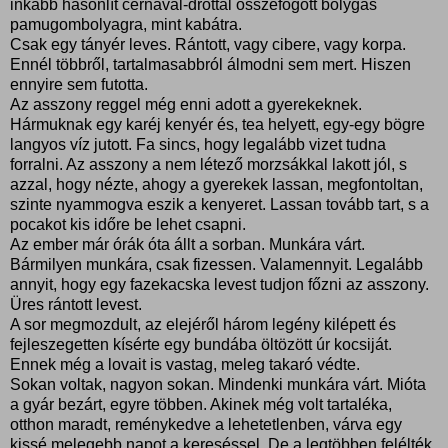
inkább hasonlít cérnával-dróttal összefogott bolygas
pamugombolyagra, mint kabátra.
Csak egy tányér leves. Rántott, vagy cibere, vagy korpa.
Ennél többről, tartalmasabbról álmodni sem mert. Hiszen
ennyire sem futotta.
Az asszony reggel még enni adott a gyerekeknek.
Hármuknak egy karéj kenyér és, tea helyett, egy-egy bögre
langyos víz jutott. Fa sincs, hogy legalább vizet tudna
forralni. Az asszony a nem létező morzsákkal lakott jól, s
azzal, hogy nézte, ahogy a gyerekek lassan, megfontoltan,
szinte nyammogva eszik a kenyeret. Lassan tovább tart, s a
pocakot kis időre be lehet csapni.
Az ember már órák óta állt a sorban. Munkára várt.
Bármilyen munkára, csak fizessen. Valamennyit. Legalább
annyit, hogy egy fazekacska levest tudjon főzni az asszony.
Üres rántott levest.
A sor megmozdult, az elejéről három legény kilépett és
fejleszegetten kísérte egy bundába öltözött úr kocsiját.
Ennek még a lovait is vastag, meleg takaró védte.
Sokan voltak, nagyon sokan. Mindenki munkára várt. Mióta
a gyár bezárt, egyre többen. Akinek még volt tartaléka,
otthon maradt, reménykedve a lehetetlenben, várva egy
kissé melegebb napot a kereséssel. De a legtöbben felélték