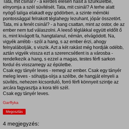
Tata, mit csinál? - a kérdés élesen hasít a szürkületbe,
elnyomja a szél süvítését. Tata, mit csinál? A terhe alatt
nyögő taliga elakadt egy gödörben, a szinte mérnöki
pontossággal felrakott téglahegy lezuhant, jópár összetört.
Tata, mi a fenét csinál? - a hang csattan, mint az ostor, de az
ember nem tud válaszolni. A leeső téglákkal együtt eldőlt ő
is, mint kivágott fa, hangtalanul, némán, elvágódott. Na,
vigyék arrébb - szól a hang, s az ember érzi, ahogy
felnyalábolják, s viszik. Azt a két rakást még hordják odébb,
aztán vigyék vissza ezt a szerencsétlent is a városba -
rendelkezik a hang, s ezzel a magas, testes férfi sarkon
fordul és visszamegy az épületbe.
Csak egy tányér leves - remegi az ember. Csak egy tányér
meleg leves - sóhajtja-sírja a szélbe, de hangját elnyeli a
süvítés, nehezen kicsorduló, forró férfi könnyeit szintje az
arcára fagyasztja a kora téli szél.
Csak egy tányér leves.
Garffyka
Megosztás
4 megjegyzés: