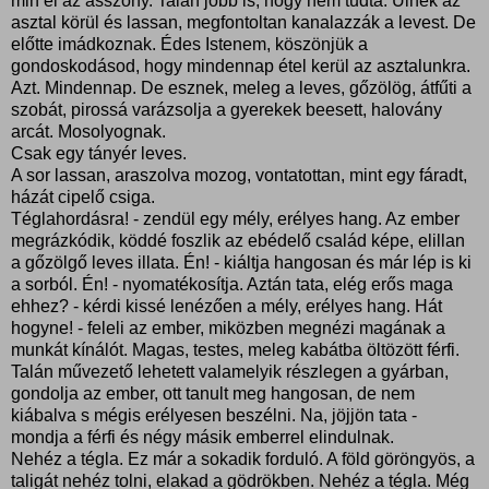
min él az asszony. Talán jobb is, hogy nem tudta. Ülnek az
asztal körül és lassan, megfontoltan kanalazzák a levest. De
előtte imádkoznak. Édes Istenem, köszönjük a
gondoskodásod, hogy mindennap étel kerül az asztalunkra.
Azt. Mindennap. De esznek, meleg a leves, gőzölög, átfűti a
szobát, pirossá varázsolja a gyerekek beesett, halovány
arcát. Mosolyognak.
Csak egy tányér leves.
A sor lassan, araszolva mozog, vontatottan, mint egy fáradt,
házát cipelő csiga.
Téglahordásra! - zendül egy mély, erélyes hang. Az ember
megrázkódik, köddé foszlik az ebédelő család képe, elillan
a gőzölgő leves illata. Én! - kiáltja hangosan és már lép is ki
a sorból. Én! - nyomatékosítja. Aztán tata, elég erős maga
ehhez? - kérdi kissé lenézően a mély, erélyes hang. Hát
hogyne! - feleli az ember, miközben megnézi magának a
munkát kínálót. Magas, testes, meleg kabátba öltözött férfi.
Talán művezető lehetett valamelyik részlegen a gyárban,
gondolja az ember, ott tanult meg hangosan, de nem
kiábalva s mégis erélyesen beszélni. Na, jöjjön tata -
mondja a férfi és négy másik emberrel elindulnak.
Nehéz a tégla. Ez már a sokadik forduló. A föld göröngyös, a
taligát nehéz tolni, elakad a gödrökben. Nehéz a tégla. Még