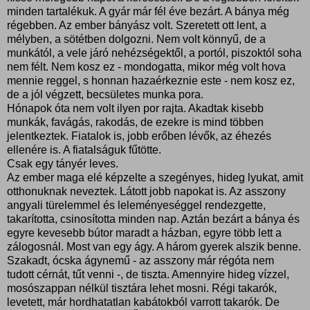
minden tartalékuk. A gyár már fél éve bezárt. A bánya még
régebben. Az ember bányász volt. Szeretett ott lent, a
mélyben, a sötétben dolgozni. Nem volt könnyű, de a
munkától, a vele járó nehézségektől, a portól, piszoktól soha
nem félt. Nem kosz ez - mondogatta, mikor még volt hova
mennie reggel, s honnan hazaérkeznie este - nem kosz ez,
de a jól végzett, becsületes munka pora.
Hónapok óta nem volt ilyen por rajta. Akadtak kisebb
munkák, favágás, rakodás, de ezekre is mind többen
jelentkeztek. Fiatalok is, jobb erőben lévők, az éhezés
ellenére is. A fiatalságuk fűtötte.
Csak egy tányér leves.
Az ember maga elé képzelte a szegényes, hideg lyukat, amit
otthonuknak neveztek. Látott jobb napokat is. Az asszony
angyali türelemmel és leleményeséggel rendezgette,
takarította, csinosította minden nap. Aztán bezárt a bánya és
egyre kevesebb bútor maradt a házban, egyre több lett a
zálogosnál. Most van egy ágy. A három gyerek alszik benne.
Szakadt, ócska ágynemű - az asszony már régóta nem
tudott cérnát, tűt venni -, de tiszta. Amennyire hideg vízzel,
mosószappan nélkül tisztára lehet mosni. Régi takarók,
levetett, már hordhatatlan kabátokból varrott takarók. De