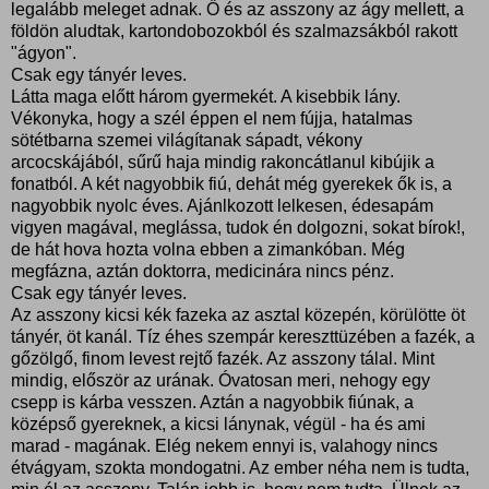
legalább meleget adnak. Ő és az asszony az ágy mellett, a
földön aludtak, kartondobozokból és szalmazsákból rakott
"ágyon".
Csak egy tányér leves.
Látta maga előtt három gyermekét. A kisebbik lány.
Vékonyka, hogy a szél éppen el nem fújja, hatalmas
sötétbarna szemei világítanak sápadt, vékony
arcocskájából, sűrű haja mindig rakoncátlanul kibújik a
fonatból. A két nagyobbik fiú, dehát még gyerekek ők is, a
nagyobbik nyolc éves. Ajánlkozott lelkesen, édesapám
vigyen magával, meglássa, tudok én dolgozni, sokat bírok!,
de hát hova hozta volna ebben a zimankóban. Még
megfázna, aztán doktorra, medicinára nincs pénz.
Csak egy tányér leves.
Az asszony kicsi kék fazeka az asztal közepén, körülötte öt
tányér, öt kanál. Tíz éhes szempár kereszttüzében a fazék, a
gőzölgő, finom levest rejtő fazék. Az asszony tálal. Mint
mindig, először az urának. Óvatosan meri, nehogy egy
csepp is kárba vesszen. Aztán a nagyobbik fiúnak, a
középső gyereknek, a kicsi lánynak, végül - ha és ami
marad - magának. Elég nekem ennyi is, valahogy nincs
étvágyam, szokta mondogatni. Az ember néha nem is tudta,