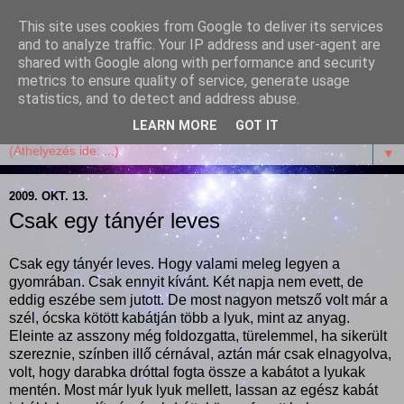
This site uses cookies from Google to deliver its services
Garffyka
and to analyze traffic. Your IP address and user-agent are
shared with Google along with performance and security
metrics to ensure quality of service, generate usage
Szösszenetek a konyhámból, az életemből. Mosollyal,
statistics, and to detect and address abuse.
receptekkel, vidámsággal, marcipánnal, csokival.
LEARN MORE
GOT IT
▼
2009. OKT. 13.
Csak egy tányér leves
Csak egy tányér leves. Hogy valami meleg legyen a
gyomrában. Csak ennyit kívánt. Két napja nem evett, de
eddig eszébe sem jutott. De most nagyon metsző volt már a
szél, ócska kötött kabátján több a lyuk, mint az anyag.
Eleinte az asszony még foldozgatta, türelemmel, ha sikerült
szereznie, színben illő cérnával, aztán már csak elnagyolva,
volt, hogy darabka dróttal fogta össze a kabátot a lyukak
mentén. Most már lyuk lyuk mellett, lassan az egész kabát