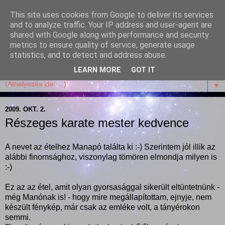
This site uses cookies from Google to deliver its services
Garffyka
and to analyze traffic. Your IP address and user-agent are
shared with Google along with performance and security
metrics to ensure quality of service, generate usage
Szösszenetek a konyhámból, az életemből. Mosollyal,
statistics, and to detect and address abuse.
receptekkel, vidámsággal, marcipánnal, csokival.
LEARN MORE
GOT IT
▼
2009. OKT. 2.
Részeges karate mester kedvence
A nevet az ételhez Manapó találta ki :-) Szerintem jól illik az
alábbi finomsághoz, viszonylag tömören elmondja milyen is
:-)
Ez az az étel, amit olyan gyorsasággal sikerült eltüntetnünk -
még Manónak is! - hogy mire megállapítottam, ejnyje, nem
készült fénykép, már csak az emléke volt, a tányérokon
semmi.