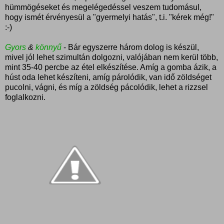
hümmögéseket és megelégedéssel veszem tudomásul,
hogy ismét érvényesül a "gyermelyi hatás", t.i. "kérek még!"
:-)
Gyors
&
könnyű
- Bár egyszerre három dolog is készül,
mivel jól lehet szimultán dolgozni, valójában nem kerül több,
mint 35-40 percbe az étel elkészítése. Amíg a gomba ázik, a
húst oda lehet készíteni, amíg párolódik, van idő zöldséget
pucolni, vágni, és míg a zöldség pácolódik, lehet a rizzsel
foglalkozni.