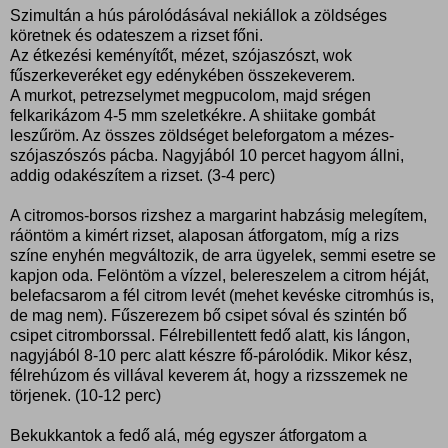
Szimultán a hús párolódásával nekiállok a zöldséges
köretnek és odateszem a rizset főni.
Az étkezési keményítőt, mézet, szójaszószt, wok
fűszerkeveréket egy edénykében összekeverem.
A murkot, petrezselymet megpucolom, majd srégen
felkarikázom 4-5 mm szeletkékre. A shiitake gombát
leszűröm. Az összes zöldséget beleforgatom a mézes-
szójaszószós pácba. Nagyjából 10 percet hagyom állni,
addig odakészítem a rizset. (3-4 perc)
A citromos-borsos rizshez a margarint habzásig melegítem,
ráöntöm a kimért rizset, alaposan átforgatom, míg a rizs
színe enyhén megváltozik, de arra ügyelek, semmi esetre se
kapjon oda. Felöntöm a vízzel, belereszelem a citrom héját,
belefacsarom a fél citrom levét (mehet kevéske citromhús is,
de mag nem). Fűszerezem bő csipet sóval és szintén bő
csipet citromborssal. Félrebillentett fedő alatt, kis lángon,
nagyjából 8-10 perc alatt készre fő-párolódik. Mikor kész,
félrehúzom és villával keverem át, hogy a rizsszemek ne
törjenek. (10-12 perc)
Bekukkantok a fedő alá, még egyszer átforgatom a