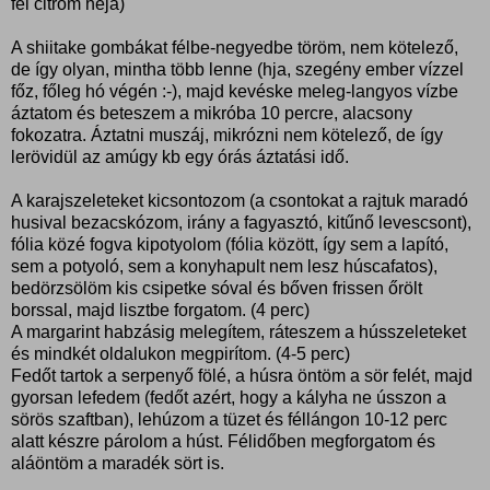
fél citrom héja)
A shiitake gombákat félbe-negyedbe töröm, nem kötelező,
de így olyan, mintha több lenne (hja, szegény ember vízzel
főz, főleg hó végén :-), majd kevéske meleg-langyos vízbe
áztatom és beteszem a mikróba 10 percre, alacsony
fokozatra. Áztatni muszáj, mikrózni nem kötelező, de így
lerövidül az amúgy kb egy órás áztatási idő.
A karajszeleteket kicsontozom (a csontokat a rajtuk maradó
husival bezacskózom, irány a fagyasztó, kitűnő levescsont),
fólia közé fogva kipotyolom (fólia között, így sem a lapító,
sem a potyoló, sem a konyhapult nem lesz húscafatos),
bedörzsölöm kis csipetke sóval és bőven frissen őrölt
borssal, majd lisztbe forgatom. (4 perc)
A margarint habzásig melegítem, ráteszem a hússzeleteket
és mindkét oldalukon megpirítom. (4-5 perc)
Fedőt tartok a serpenyő fölé, a húsra öntöm a sör felét, majd
gyorsan lefedem (fedőt azért, hogy a kályha ne ússzon a
sörös szaftban), lehúzom a tüzet és féllángon 10-12 perc
alatt készre párolom a húst. Félidőben megforgatom és
aláöntöm a maradék sört is.