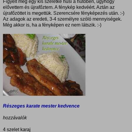
Figyelt még egy kis szeletke husi a hűtőben, úgyhogy
elővettem és újrafőztem. A fénykép kedvéért. Aztán az
újrafőzöttet is megettük. Szerencsére fényképezés után. :-)
Az adagok az eredeti, 3-4 személyre szóló mennyiségek.
Még akkor is, ha a fényképen ez nem látszik. :-)
Részeges karate mester kedvence
hozzávalók
4 szelet karaj