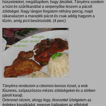
húszeleteket, megállapítom, hogy átsültek. Tányérra szedem
a húst és szűrőkanállal a serpenyőbe teszem a pácolt
zöldséget. Nagy lángon forgatom néhány percig, majd
rákanalazom a maradék pácot és csak addig hagyom a
tűzön, amíg picit besűrüsödik. (4 perc)
Tányérra rendezem a citromos-borsos rizset, a wok
fűszeres, szójaszószos-mézes zöldségeket és a sörben
párolt karajt.
Örömmel nézem, ahogy fogy, élvezettel ízlelgetem az
érdekes kavalkádot, repesve hallgatom az elfolytott