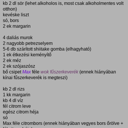
kb 2 dl sör (lehet alkoholos is, most csak alkoholmentes volt
otthon)
kevéske liszt
só, bors
2 ek margarin
4 daliás murok
2 nagyobb petrezselyem
5-6 db szárított shiitake gomba (elhagyható)
1 ek étkezési keményítő
2 ek méz
2 ek szójaszósz
bő csipet
Max
féle
wok fűszerkeverék
(ennek hiányában
kínai fűszerkeverék is megteszi)
kb 2 dl rizs
1 kk margarin
kb 4 dl víz
fél citrom leve
egész citrom héja
só
Max féle citrombors (ennek hiányában vegyes bors őrölve +