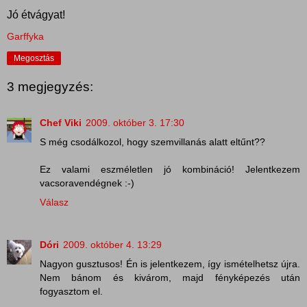
Jó étvágyat!
Garffyka
Megosztás
3 megjegyzés:
Chef Viki
2009. október 3. 17:30
S még csodálkozol, hogy szemvillanás alatt eltűnt??
Ez valami eszméletlen jó kombináció! Jelentkezem
vacsoravendégnek :-)
Válasz
Dóri
2009. október 4. 13:29
Nagyon gusztusos! Én is jelentkezem, így ismételhetsz újra.
Nem bánom és kivárom, majd fényképezés után
fogyasztom el.