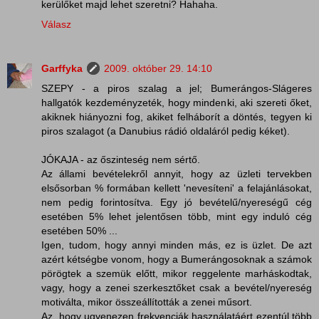
kerülőket majd lehet szeretni? Hahaha.
Válasz
Garffyka
2009. október 29. 14:10
SZEPY - a piros szalag a jel; Bumerángos-Slágeres
hallgatók kezdeményzeték, hogy mindenki, aki szereti őket,
akiknek hiányozni fog, akiket felháborít a döntés, tegyen ki
piros szalagot (a Danubius rádió oldaláról pedig kéket).
JÓKAJA - az őszinteség nem sértő.
Az állami bevételekről annyit, hogy az üzleti tervekben
elsősorban % formában kellett 'nevesíteni' a felajánlásokat,
nem pedig forintosítva. Egy jó bevételű/nyereségű cég
esetében 5% lehet jelentősen több, mint egy induló cég
esetében 50% ...
Igen, tudom, hogy annyi minden más, ez is üzlet. De azt
azért kétségbe vonom, hogy a Bumerángosoknak a számok
pörögtek a szemük előtt, mikor reggelente marháskodtak,
vagy, hogy a zenei szerkesztőket csak a bevétel/nyereség
motiválta, mikor összeállították a zenei műsort.
Az, hogy ugyenezen frekvenciák használatáért ezentúl több