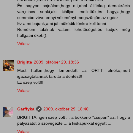
Én nagyon sajnálom,hogy ott,ahol állítólag demokrácia
van,nincs senki,aki kiálljon mellettük,és hagyja,hogy
semmibe véve ennyi véleményt megszűnjön az egész.
Ez a mi bajunk,ami jól működik tönkre kell tenni.
Remélem találnak valami lehetőséget,és tudjuk még
hallgatni őket.((:
Válasz
Brigitta
2009. október 29. 18:36
Most hallom,hogy lemondott az ORTT elnöke,mert
igazságtalannak tarotta a döntést!!
Ez szép volt!!!
Válasz
Garffyka
2009. október 29. 18:40
BRIGITTA, igen szép volt ... a bökkenő "csupán" az, hogy a
pályázatot ő szövegezte ... a kiskapukkal együtt ...
Válasz