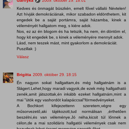
Garffyka
2009. október 29. 18:01
Kedves és önmagát büszkén, emelt fővel vállaló Névtelen!
Azt hívják demokráciának, mikor szabadon eldönthetem, kit
engedek be a saját portámra, saját házamba, kinek a
véleményét hallgatom meg, s kiére adok.
Nos, ez az én blogom és ha tetszik, ha nem, én döntöm el,
hogy kit engedek be, s kinek a véleményére mennyit adok.
Lásd, nem teszek mást, mint gyakorlom a demokráciát.
Puszillak :)
Válasz
Brigitta
2009. október 29. 18:15
Én nagyon sokat hallgattam,és még hallgatnám is a
Slágert.Lehet,hogy maradi vagyok,de ezek még hallgatható
zenék,amit játszottak,én inkább ezeket hallgatnám,mint a
mai "ütök egy vashordót kalapáccsal"förmedvényeket.
A Bochkort kifejezettenn szeretem,végre egy
műsorvezető,aki tájékozott,tud normálisan ,érthetően
beszélni,és van véleménye.Jó néha,kicsit túl lőnnek a
célon,de a mai szolidáris hallgatói vélemények csak nem
hazudnak,lehet érezni mennyien szeretik őket.