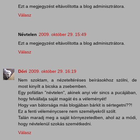
Ezt a megjegyzést eltávolította a blog adminisztrátora.
Válasz
Névtelen
2009. október 29. 15:49
Ezt a megjegyzést eltávolította a blog adminisztrátora.
Válasz
Dóri
2009. október 29. 16:19
Nem szoktam, a nézeteltéréses beírásokhoz szólni, de
most kinyílt a bicska a zsebemben.
Egy pofátlan "névtelen", akinek anyi vér sincs a pucájában,
hogy felvállalja saját magát és a véleményét!
Hogy van bátorsága más blogjában bárkit is sértegetni??!
Ez a fenti véleménycsere nem személyekről szólt.
Talán maradj meg a saját környezetedben, ahol az a módi,
hogy névtelenül szokás szemétkedni.
Válasz