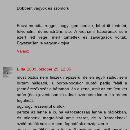
Döbbent vagyok és szomorú.
Bocsi mondta reggel, hogy igen persze, lehet itt tüntetni,
felvonulni, demonstrálni, stb. A vietnami háborúnak sem
azért lett vége, mert tüntettek és zavargások voltak.
Egyszerűen le vagyunk tojva.
Válasz
Lilla
2009. október 29. 12:36
most biztos nem leszek népszerű, de én egyik rádiót sem
bírtam hallgatni, a boros-bocskor duótól pedig feláll a
(nemlétező) szőr a hátamon. és a zene, amit az említett két
adón (és a juventoson is) adnak szerintem kimeríti a rémes
fogalmát.
úgyhogy részemről örülök.
persze az lenne a jó, ha változatosság lenne a rádiókban,
és midnenki megtalálná amit szeret, de a "rétegeknek"
szóló rádiók sokszor nem foghatóak országszerte.
amig a petőfiből nem lett mr2 nekem nem volt opció a