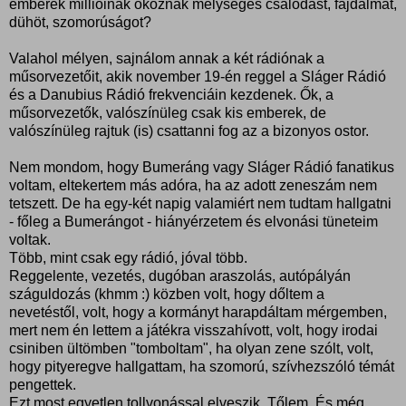
emberek millióinak okoznak mélységes csalódást, fájdalmat,
dühöt, szomorúságot?
Valahol mélyen, sajnálom annak a két rádiónak a
műsorvezetőit, akik november 19-én reggel a Sláger Rádió
és a Danubius Rádió frekvenciáin kezdenek. Ők, a
műsorvezetők, valószínüleg csak kis emberek, de
valószínüleg rajtuk (is) csattanni fog az a bizonyos ostor.
Nem mondom, hogy Bumeráng vagy Sláger Rádió fanatikus
voltam, eltekertem más adóra, ha az adott zeneszám nem
tetszett. De ha egy-két napig valamiért nem tudtam hallgatni
- főleg a Bumerángot - hiányérzetem és elvonási tüneteim
voltak.
Több, mint csak egy rádió, jóval több.
Reggelente, vezetés, dugóban araszolás, autópályán
száguldozás (khmm :) közben volt, hogy dőltem a
nevetéstől, volt, hogy a kormányt harapdáltam mérgemben,
mert nem én lettem a játékra visszahívott, volt, hogy irodai
csiniben ültömben "tomboltam", ha olyan zene szólt, volt,
hogy pityeregve hallgattam, ha szomorú, szívhezszóló témát
pengettek.
Ezt most egyetlen tollvonással elveszik. Tőlem. És még