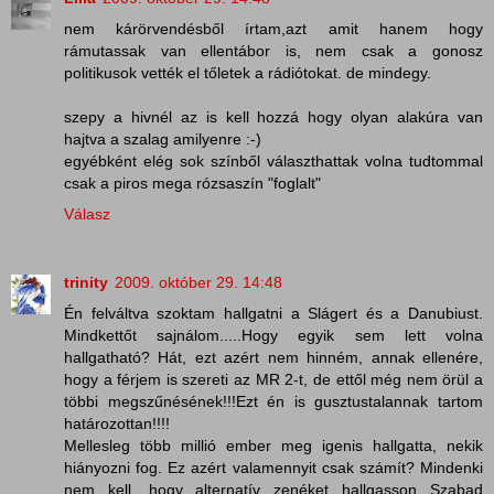
nem kárörvendésből írtam,azt amit hanem hogy
rámutassak van ellentábor is, nem csak a gonosz
politikusok vették el tőletek a rádiótokat. de mindegy.
szepy a hivnél az is kell hozzá hogy olyan alakúra van
hajtva a szalag amilyenre :-)
egyébként elég sok színből választhattak volna tudtommal
csak a piros mega rózsaszín "foglalt"
Válasz
trinity
2009. október 29. 14:48
Én felváltva szoktam hallgatni a Slágert és a Danubiust.
Mindkettőt sajnálom.....Hogy egyik sem lett volna
hallgatható? Hát, ezt azért nem hinném, annak ellenére,
hogy a férjem is szereti az MR 2-t, de ettől még nem örül a
többi megszűnésének!!!Ezt én is gusztustalannak tartom
határozottan!!!!
Mellesleg több millió ember meg igenis hallgatta, nekik
hiányozni fog. Ez azért valamennyit csak számít? Mindenki
nem kell, hogy alternatív zenéket hallgasson...Szabad