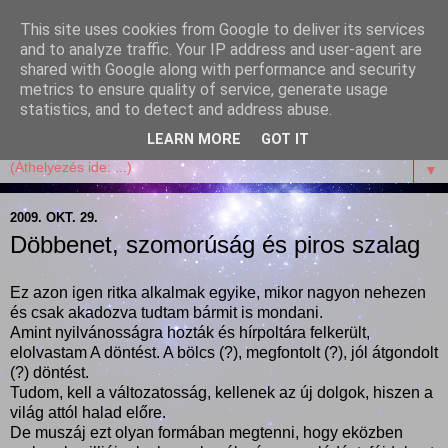
This site uses cookies from Google to deliver its services
Garffyka
and to analyze traffic. Your IP address and user-agent are
shared with Google along with performance and security
metrics to ensure quality of service, generate usage
Szösszenetek a konyhámból, az életemből. Mosollyal,
statistics, and to detect and address abuse.
receptekkel, vidámsággal, marcipánnal, csokival.
LEARN MORE
GOT IT
▼
2009. OKT. 29.
Döbbenet, szomorúság és piros szalag
Ez azon igen ritka alkalmak egyike, mikor nagyon nehezen
és csak akadozva tudtam bármit is mondani.
Amint nyilvánosságra hozták és hírpoltára felkerült,
elolvastam A döntést. A bölcs (?), megfontolt (?), jól átgondolt
(?) döntést.
Tudom, kell a változatosság, kellenek az új dolgok, hiszen a
világ attól halad előre.
De muszáj ezt olyan formában megtenni, hogy eközben