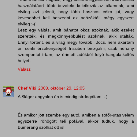
használatáért több bevétele keletkezik az államnak, ami
elvileg azt jelenti, hogy több hasznos célra jut, vagy
kevesebbet kell beszedni az adózóktól, mégy egyszer:
elvileg :-(
Lesz egy váltás, amit bánatot okoz azoknak, akik ezeket
szerették, és megkönnyebbülést azoknak, akik utálták.
Ennyi történt, és a világ megy tovább. Bocs, nem akartam
én senki érzékenységét frissiben birizgálni, csak néhány
szempontot írtam, az érintett adókból folyó hangulatkeltés
helyett.
Válasz
Chef Viki
2009. október 29. 12:05
A Sláger angyalon én is mindig sírdogáltam :-(
És amikor jött szembe egy autó, amiben a sofőr-utas velem
egyszerre röhögött teli pofával, akkor tudtuk, hogy a
Bumeráng szólhat ott is!