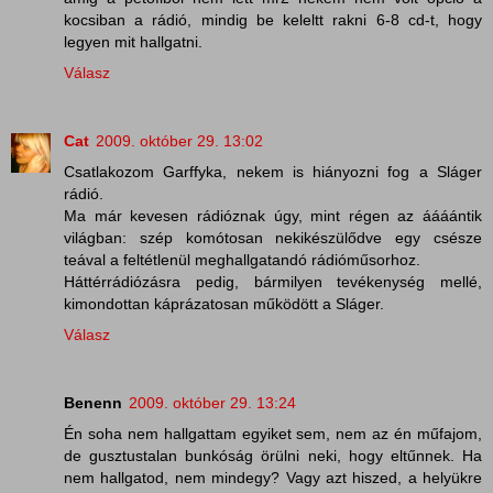
kocsiban a rádió, mindig be keleltt rakni 6-8 cd-t, hogy
legyen mit hallgatni.
Válasz
Cat
2009. október 29. 13:02
Csatlakozom Garffyka, nekem is hiányozni fog a Sláger
rádió.
Ma már kevesen rádióznak úgy, mint régen az áááántik
világban: szép komótosan nekikészülődve egy csésze
teával a feltétlenül meghallgatandó rádióműsorhoz.
Háttérrádiózásra pedig, bármilyen tevékenység mellé,
kimondottan káprázatosan működött a Sláger.
Válasz
Benenn
2009. október 29. 13:24
Én soha nem hallgattam egyiket sem, nem az én műfajom,
de gusztustalan bunkóság örülni neki, hogy eltűnnek. Ha
nem hallgatod, nem mindegy? Vagy azt hiszed, a helyükre