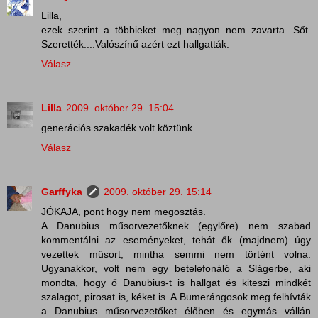
Lilla,
ezek szerint a többieket meg nagyon nem zavarta. Sőt.
Szerették....Valószínű azért ezt hallgatták.
Válasz
Lilla
2009. október 29. 15:04
generációs szakadék volt köztünk...
Válasz
Garffyka
2009. október 29. 15:14
JÓKAJA, pont hogy nem megosztás.
A Danubius műsorvezetőknek (egylőre) nem szabad
kommentálni az eseményeket, tehát ők (majdnem) úgy
vezettek műsort, mintha semmi nem történt volna.
Ugyanakkor, volt nem egy betelefonáló a Slágerbe, aki
mondta, hogy ő Danubius-t is hallgat és kiteszi mindkét
szalagot, pirosat is, kéket is. A Bumerángosok meg felhívták
a Danubius műsorvezetőket élőben és egymás vállán