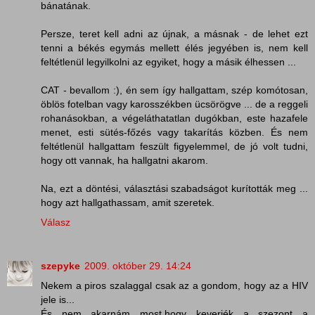
bánatának.
Persze, teret kell adni az újnak, a másnak - de lehet ezt
tenni a békés egymás mellett élés jegyében is, nem kell
feltétlenül legyilkolni az egyiket, hogy a másik élhessen ...
CAT - bevallom :), én sem így hallgattam, szép komótosan,
öblös fotelban vagy karosszékben ücsörögve ... de a reggeli
rohanásokban, a végeláthatatlan dugókban, este hazafele
menet, esti sütés-főzés vagy takarítás közben. És nem
feltétlenül hallgattam feszült figyelemmel, de jó volt tudni,
hogy ott vannak, ha hallgatni akarom.
Na, ezt a döntési, választási szabadságot kurították meg ...
hogy azt hallgathassam, amit szeretek.
Válasz
szepyke
2009. október 29. 14:24
Nekem a piros szalaggal csak az a gondom, hogy az a HIV
jele is...
És nem akarnám most,hogy keverjék a szezont a