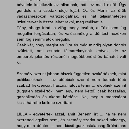
bévetele keletkezik az államnak, hát, ez majd eldől. Úgy
gondolom, a csodák ideje lejárt, Óz és Merlin az örök
vadászmezőkön varázsolgatnak, és hát teljesíthetetlen
üzleti tervet is össze lehet rakni, meg reálisat is.
Tény, ahogy írtad, a világ megy tovább, a Föld sem fog
megállni forgásában, és valószínüleg a döntést hozókon
sem fog semmi átok megülni.
Csak kár, hogy megint és újra és még mindig olyan döntés
született, ami csupán félmaréknyinak kedvez, de az
emberek jelentős részénél megdöbbenést és bánatot vált
ki.
Személy szerint jobban hiszek független szakértőknek, mint
politikusoknak ... az utóbbiak szerint nem tudnak több
szabad frekvenciát használhatóvá tenni ... előbbiek szerint
(függtlen szakértők, nem egy, nem kettő) csak hozzállás,
gazdálkodás és akarat kérdése. Na, meg a mohóságot
kicsit hátrébb kellene szorítani.
LILLA - egyetértek azzal, amit Benenn írt ... ha te nem
szeretted egyiket sem, és személy szerint neked mindegy,
hogy mi a döntés ... nem kicsit gusztustalanság örülni más