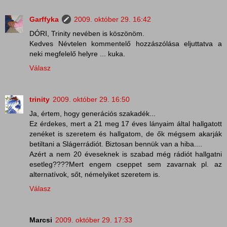
Garffyka
2009. október 29. 16:42
DÓRI, Trinity nevében is köszönöm.
Kedves Névtelen kommentelő hozzászólása eljuttatva a
neki megfelelő helyre ... kuka.
Válasz
trinity
2009. október 29. 16:50
Ja, értem, hogy generációs szakadék...
Ez érdekes, mert a 21 meg 17 éves lányaim által hallgatott
zenéket is szeretem és hallgatom, de ők mégsem akarják
betiltani a Slágerrádiót. Biztosan bennük van a hiba....
Azért a nem 20 éveseknek is szabad még rádiót hallgatni
esetleg????Mert engem cseppet sem zavarnak pl. az
alternatívok, sőt, némelyiket szeretem is.
Válasz
Marcsi
2009. október 29. 17:33