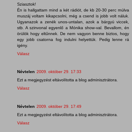
Sziasztok!
Én is hallgattam mind a két rádiót, de kb 20-30 perc múlva
muszáj voltam kikapcsolni, még a csend is jobb volt náluk.
Ugyanazok a zenék unos-untalan, azok a bárgyú viccek,
stb. A szinvonal egyenlő a Mónika show-val. Bevallom, én
örülök hogy eltűnnek. De nem vagyon benne biztos, hogy
egy jobb csatorna fog indulni helyettük. Pedig lenne rá
igény.
Válasz
Névtelen
2009. október 29. 17:33
Ezt a megjegyzést eltávolította a blog adminisztrátora.
Válasz
Névtelen
2009. október 29. 17:49
Ezt a megjegyzést eltávolította a blog adminisztrátora.
Válasz