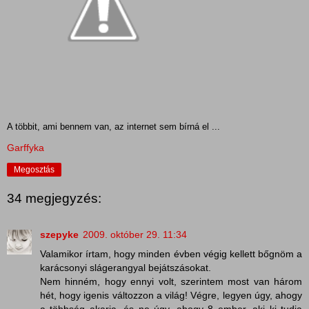
A többit, ami bennem van, az internet sem bírná el ...
Garffyka
Megosztás
34 megjegyzés:
szepyke
2009. október 29. 11:34
Valamikor írtam, hogy minden évben végig kellett bőgnöm a
karácsonyi slágerangyal bejátszásokat.
Nem hinném, hogy ennyi volt, szerintem most van három
hét, hogy igenis változzon a világ! Végre, legyen úgy, ahogy
a többség akarja, és ne úgy, ahogy 8 ember, aki ki tudja