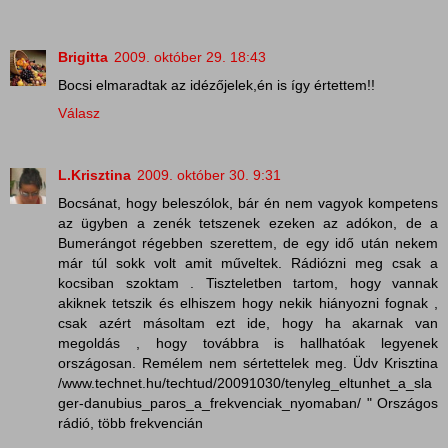
Brigitta
2009. október 29. 18:43
Bocsi elmaradtak az idézőjelek,én is így értettem!!
Válasz
L.Krisztina
2009. október 30. 9:31
Bocsánat, hogy beleszólok, bár én nem vagyok kompetens
az ügyben a zenék tetszenek ezeken az adókon, de a
Bumerángot régebben szerettem, de egy idő után nekem
már túl sokk volt amit műveltek. Rádiózni meg csak a
kocsiban szoktam . Tiszteletben tartom, hogy vannak
akiknek tetszik és elhiszem hogy nekik hiányozni fognak ,
csak azért másoltam ezt ide, hogy ha akarnak van
megoldás , hogy továbbra is hallhatóak legyenek
országosan. Remélem nem sértettelek meg. Üdv Krisztina
/www.technet.hu/techtud/20091030/tenyleg_eltunhet_a_sla
ger-danubius_paros_a_frekvenciak_nyomaban/ " Országos
rádió, több frekvencián