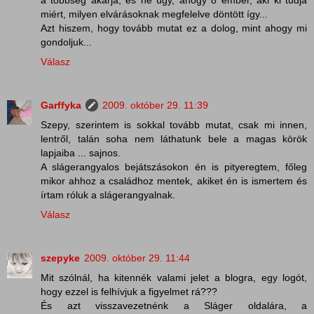
miért, milyen elvárásoknak megfelelve döntött így...
Azt hiszem, hogy tovább mutat ez a dolog, mint ahogy mi
gondoljuk...
Válasz
Garffyka
2009. október 29. 11:39
Szepy, szerintem is sokkal tovább mutat, csak mi innen,
lentről, talán soha nem láthatunk bele a magas körök
lapjaiba ... sajnos.
A slágerangyalos bejátszásokon én is pityeregtem, főleg
mikor ahhoz a családhoz mentek, akiket én is ismertem és
írtam róluk a slágerangyalnak.
Válasz
szepyke
2009. október 29. 11:44
Mit szólnál, ha kitennék valami jelet a blogra, egy logót,
hogy ezzel is felhívjuk a figyelmet rá???
És azt visszavezetnénk a Sláger oldalára, a