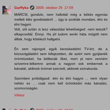
Garffyka
2009. október 29. 17:59
MARCSI, gondolo, nem hallottál még a békés egymás
mellett élés gondolatáról ... úgy is szokták mondani, élni és
élni hagyni.
Volt, sőt eztán is lesz választási lehetőséged: nem tetszik?
elkapcsoltál. Ennyi. Ha jól tudom senki háta mögött nem
álltak, hogy kötelező hallgatni.
Én sem rajongok egyik kereskedelmi TV-ért, de a
közszolgálatiért sem kifejezetten, de azért nem gyújtanék
örömtüzeket, ha letiltanák őket, mert pl nem venném
szívemre-lelkemre annak a nagyon sok embernek a
bánatát, akiknek örömet szerzett, akiknek szórakozás.
Szerintem próbálgasd: élni és élni hagyni ... nem olyan
nehéz ez ... csak nem kell örömködni más bánatán,
szomorúságán.
Válasz