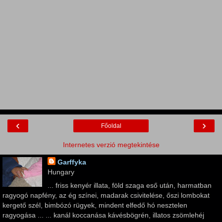
‹
›
Főoldal
Internetes verzió megtekintése
Garffyka
Hungary
... friss kenyér illata, föld szaga eső után, harmatban
ragyogó napfény, az ég színei, madarak csivitelése, őszi lombokat
kergető szél, bimbózó rügyek, mindent elfedő hó nesztelen
ragyogása ... ... kanál koccanása kávésbögrén, illatos zsömlehéj