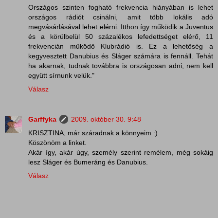
Országos szinten fogható frekvencia hiányában is lehet
országos rádiót csinálni, amit több lokális adó
megvásárlásával lehet elérni. Itthon így működik a Juventus
és a körülbelül 50 százalékos lefedettséget elérő, 11
frekvencián működő Klubrádió is. Ez a lehetőség a
kegyvesztett Danubius és Sláger számára is fennáll. Tehát
ha akarnak, tudnak továbbra is országosan adni, nem kell
együtt sírnunk velük."
Válasz
Garffyka
2009. október 30. 9:48
KRISZTINA, már száradnak a könnyeim :)
Köszönöm a linket.
Akár így, akár úgy, személy szerint remélem, még sokáig
lesz Sláger és Bumeráng és Danubius.
Válasz