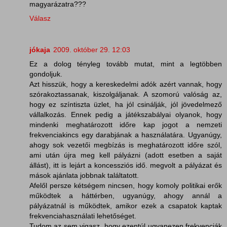
magyarázatra???
Válasz
jókaja
2009. október 29. 12:03
Ez a dolog tényleg tovább mutat, mint a legtöbben
gondoljuk.
Azt hisszük, hogy a kereskedelmi adók azért vannak, hogy
szórakoztassanak, kiszolgáljanak. A szomorú valóság az,
hogy ez színtiszta üzlet, ha jól csinálják, jól jövedelmező
vállalkozás. Ennek pedig a játékszabályai olyanok, hogy
mindenki meghatározott időre kap jogot a nemzeti
frekvenciakincs egy darabjának a használatára. Ugyanúgy,
ahogy sok vezetői megbízás is meghatározott időre szól,
ami után újra meg kell pályázni (adott esetben a saját
állást), itt is lejárt a koncessziós idő. megvolt a pályázat és
mások ajánlata jobbnak találtatott.
Afelől persze kétségem nincsen, hogy komoly politikai erők
működtek a háttérben, ugyanúgy, ahogy annál a
pályázatnál is működtek, amikor ezek a csapatok kaptak
frekvenciahasználati lehetőséget.
Tudom az sem vigasz, hogy ezentúl ugyanezen frekvenciák