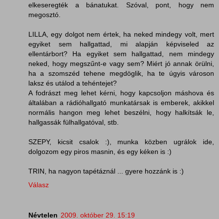
elkeseregték a bánatukat. Szóval, pont, hogy nem
megosztó.
LILLA, egy dolgot nem értek, ha neked mindegy volt, mert
egyiket sem hallgattad, mi alapján képviseled az
ellentárbort? Ha egyiket sem hallgattad, nem mindegy
neked, hogy megszűnt-e vagy sem? Miért jó annak örülni,
ha a szomszéd tehene megdöglik, ha te úgyis városon
laksz és utálod a tehéntejet?
A fodrászt meg lehet kérni, hogy kapcsoljon máshova és
általában a rádióhallgató munkatársak is emberek, akikkel
normális hangon meg lehet beszélni, hogy halkítsák le,
hallgassák fülhallgatóval, stb.
SZEPY, kicsit csalok :), munka közben ugrálok ide,
dolgozom egy piros masnin, és egy kéken is :)
TRIN, ha nagyon tapétáznál ... gyere hozzánk is :)
Válasz
Névtelen
2009. október 29. 15:19