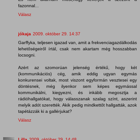
fazonnal...
Válasz
jókaja
2009. október 29. 14:37
Garffyka, teljesen igazad van, amit a frekvenciagazdálkodás
lehetőségeiről írtál, csak nem akartam még hosszabban
locsogni.
Azért az szomorúan jelenség értékű, hogy két
(kommunikációs) cég, amik eddig ugyan egymás
konkurensei voltak, most viszont egyformán vesztesei egy
döntésnek, még ilyenkor sem képes egymással
kommunikálni, kiegyezni, és inkább megosztja a
rádióhallgatókat, hogy válasszanak szalag színt, aszerint
melyik adót szerették. Akik pedig mindkettőt hallgatták, azok
tapétázzák ki a gallérjukat?
Válasz
Lilla
2009. október 29. 14:48