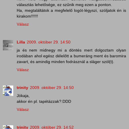
választás lehetősége, ez szűnik meg ezen a ponton.
Ha, megtaláltátok a megfelelő logót-légyszi, szóljatok én is
kirakom!!!!!!
Válasz
Lilla
2009. október 29. 14:50
ja és nem midnegy mi a döntés mert dolgoztam olyan
irodában ahol egész délelőtt a bumeráng ment és baromira
zavart, és amindig minden fodrásznál a sláger szól(t).
Válasz
trinity
2009. október 29. 14:50
Jókaja,
akkor én pl. tapétázzak?:DDD
Válasz
trinity
2009. október 29. 14:52