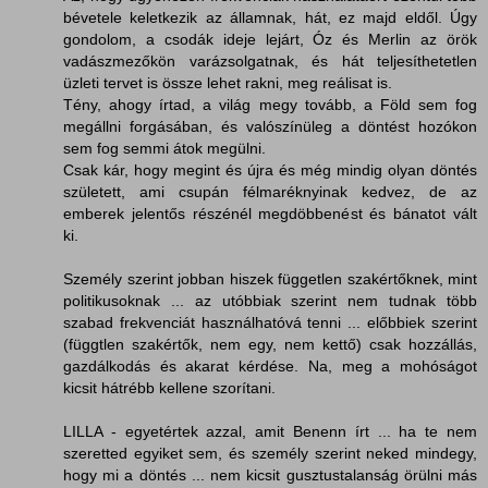
bévetele keletkezik az államnak, hát, ez majd eldől. Úgy
gondolom, a csodák ideje lejárt, Óz és Merlin az örök
vadászmezőkön varázsolgatnak, és hát teljesíthetetlen
üzleti tervet is össze lehet rakni, meg reálisat is.
Tény, ahogy írtad, a világ megy tovább, a Föld sem fog
megállni forgásában, és valószínüleg a döntést hozókon
sem fog semmi átok megülni.
Csak kár, hogy megint és újra és még mindig olyan döntés
született, ami csupán félmaréknyinak kedvez, de az
emberek jelentős részénél megdöbbenést és bánatot vált
ki.
Személy szerint jobban hiszek független szakértőknek, mint
politikusoknak ... az utóbbiak szerint nem tudnak több
szabad frekvenciát használhatóvá tenni ... előbbiek szerint
(függtlen szakértők, nem egy, nem kettő) csak hozzállás,
gazdálkodás és akarat kérdése. Na, meg a mohóságot
kicsit hátrébb kellene szorítani.
LILLA - egyetértek azzal, amit Benenn írt ... ha te nem
szeretted egyiket sem, és személy szerint neked mindegy,
hogy mi a döntés ... nem kicsit gusztustalanság örülni más