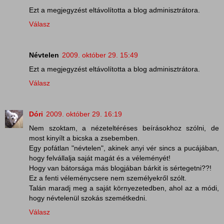
Ezt a megjegyzést eltávolította a blog adminisztrátora.
Válasz
Névtelen
2009. október 29. 15:49
Ezt a megjegyzést eltávolította a blog adminisztrátora.
Válasz
Dóri
2009. október 29. 16:19
Nem szoktam, a nézeteltéréses beírásokhoz szólni, de
most kinyílt a bicska a zsebemben.
Egy pofátlan "névtelen", akinek anyi vér sincs a pucájában,
hogy felvállalja saját magát és a véleményét!
Hogy van bátorsága más blogjában bárkit is sértegetni??!
Ez a fenti véleménycsere nem személyekről szólt.
Talán maradj meg a saját környezetedben, ahol az a módi,
hogy névtelenül szokás szemétkedni.
Válasz