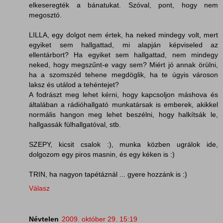
elkeseregték a bánatukat. Szóval, pont, hogy nem
megosztó.
LILLA, egy dolgot nem értek, ha neked mindegy volt, mert
egyiket sem hallgattad, mi alapján képviseled az
ellentárbort? Ha egyiket sem hallgattad, nem mindegy
neked, hogy megszűnt-e vagy sem? Miért jó annak örülni,
ha a szomszéd tehene megdöglik, ha te úgyis városon
laksz és utálod a tehéntejet?
A fodrászt meg lehet kérni, hogy kapcsoljon máshova és
általában a rádióhallgató munkatársak is emberek, akikkel
normális hangon meg lehet beszélni, hogy halkítsák le,
hallgassák fülhallgatóval, stb.
SZEPY, kicsit csalok :), munka közben ugrálok ide,
dolgozom egy piros masnin, és egy kéken is :)
TRIN, ha nagyon tapétáznál ... gyere hozzánk is :)
Válasz
Névtelen
2009. október 29. 15:19