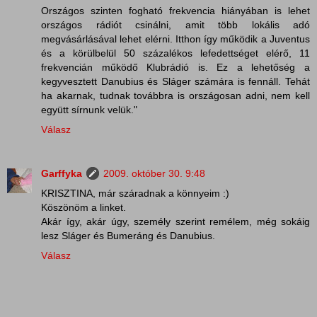
Országos szinten fogható frekvencia hiányában is lehet
országos rádiót csinálni, amit több lokális adó
megvásárlásával lehet elérni. Itthon így működik a Juventus
és a körülbelül 50 százalékos lefedettséget elérő, 11
frekvencián működő Klubrádió is. Ez a lehetőség a
kegyvesztett Danubius és Sláger számára is fennáll. Tehát
ha akarnak, tudnak továbbra is országosan adni, nem kell
együtt sírnunk velük."
Válasz
Garffyka
2009. október 30. 9:48
KRISZTINA, már száradnak a könnyeim :)
Köszönöm a linket.
Akár így, akár úgy, személy szerint remélem, még sokáig
lesz Sláger és Bumeráng és Danubius.
Válasz