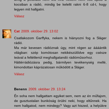
kocsiban a rádió, mindig be keleltt rakni 6-8 cd-t, hogy
legyen mit hallgatni.
Válasz
Cat
2009. október 29. 13:02
Csatlakozom Garffyka, nekem is hiányozni fog a Sláger
rádió.
Ma már kevesen rádióznak úgy, mint régen az áááántik
világban: szép komótosan nekikészülődve egy csésze
teával a feltétlenül meghallgatandó rádióműsorhoz.
Háttérrádiózásra pedig, bármilyen tevékenység mellé,
kimondottan káprázatosan működött a Sláger.
Válasz
Benenn
2009. október 29. 13:24
Én soha nem hallgattam egyiket sem, nem az én műfajom,
de gusztustalan bunkóság örülni neki, hogy eltűnnek. Ha
nem hallgatod, nem mindegy? Vagy azt hiszed, a helyükre