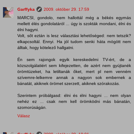
Garffyka
2009. október 29. 17:59
MARCSI, gondolo, nem hallottál még a békés egymás
mellett élés gondolatáról ... úgy is szokták mondani, élni és
élni hagyni.
Volt, sőt eztán is lesz választási lehetőséged: nem tetszik?
elkapcsoltál. Ennyi. Ha jól tudom senki háta mögött nem
álltak, hogy kötelező hallgatni.
Én sem rajongok egyik kereskedelmi TV-ért, de a
közszolgálatiért sem kifejezetten, de azért nem gyújtanék
örömtüzeket, ha letiltanák őket, mert pl nem venném
szívemre-lelkemre annak a nagyon sok embernek a
bánatát, akiknek örömet szerzett, akiknek szórakozás.
Szerintem próbálgasd: élni és élni hagyni ... nem olyan
nehéz ez ... csak nem kell örömködni más bánatán,
szomorúságán.
Válasz