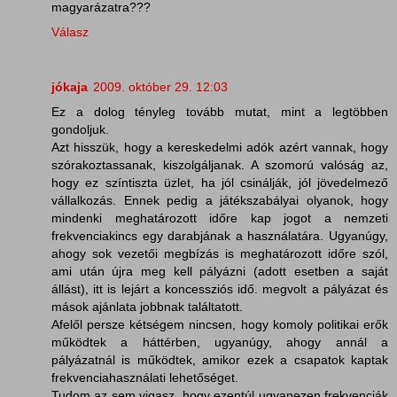
magyarázatra???
Válasz
jókaja
2009. október 29. 12:03
Ez a dolog tényleg tovább mutat, mint a legtöbben
gondoljuk.
Azt hisszük, hogy a kereskedelmi adók azért vannak, hogy
szórakoztassanak, kiszolgáljanak. A szomorú valóság az,
hogy ez színtiszta üzlet, ha jól csinálják, jól jövedelmező
vállalkozás. Ennek pedig a játékszabályai olyanok, hogy
mindenki meghatározott időre kap jogot a nemzeti
frekvenciakincs egy darabjának a használatára. Ugyanúgy,
ahogy sok vezetői megbízás is meghatározott időre szól,
ami után újra meg kell pályázni (adott esetben a saját
állást), itt is lejárt a koncessziós idő. megvolt a pályázat és
mások ajánlata jobbnak találtatott.
Afelől persze kétségem nincsen, hogy komoly politikai erők
működtek a háttérben, ugyanúgy, ahogy annál a
pályázatnál is működtek, amikor ezek a csapatok kaptak
frekvenciahasználati lehetőséget.
Tudom az sem vigasz, hogy ezentúl ugyanezen frekvenciák