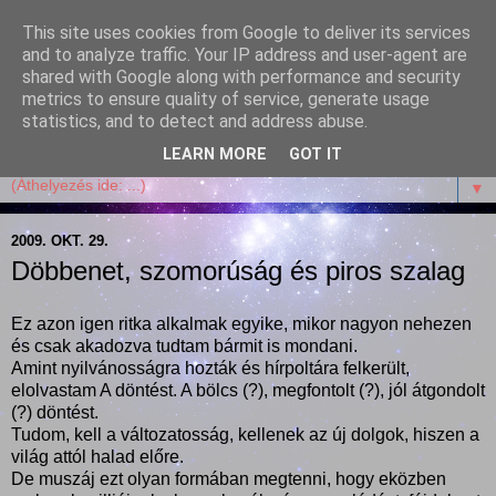
This site uses cookies from Google to deliver its services
Garffyka
and to analyze traffic. Your IP address and user-agent are
shared with Google along with performance and security
metrics to ensure quality of service, generate usage
Szösszenetek a konyhámból, az életemből. Mosollyal,
statistics, and to detect and address abuse.
receptekkel, vidámsággal, marcipánnal, csokival.
LEARN MORE
GOT IT
▼
2009. OKT. 29.
Döbbenet, szomorúság és piros szalag
Ez azon igen ritka alkalmak egyike, mikor nagyon nehezen
és csak akadozva tudtam bármit is mondani.
Amint nyilvánosságra hozták és hírpoltára felkerült,
elolvastam A döntést. A bölcs (?), megfontolt (?), jól átgondolt
(?) döntést.
Tudom, kell a változatosság, kellenek az új dolgok, hiszen a
világ attól halad előre.
De muszáj ezt olyan formában megtenni, hogy eközben