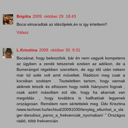
Brigitta
2009. október 29. 18:43
Bocsi elmaradtak az idézőjelek,én is így értettem!!
Válasz
L.Krisztina
2009. október 30. 9:31
Bocsánat, hogy beleszólok, bár én nem vagyok kompetens
az ügyben a zenék tetszenek ezeken az adókon, de a
Bumerángot régebben szerettem, de egy idő után nekem
már túl sokk volt amit műveltek. Rádiózni meg csak a
kocsiban szoktam . Tiszteletben tartom, hogy vannak
akiknek tetszik és elhiszem hogy nekik hiányozni fognak ,
csak azért másoltam ezt ide, hogy ha akarnak van
megoldás , hogy továbbra is hallhatóak legyenek
országosan. Remélem nem sértettelek meg. Üdv Krisztina
/www.technet.hu/techtud/20091030/tenyleg_eltunhet_a_sla
ger-danubius_paros_a_frekvenciak_nyomaban/ " Országos
rádió, több frekvencián