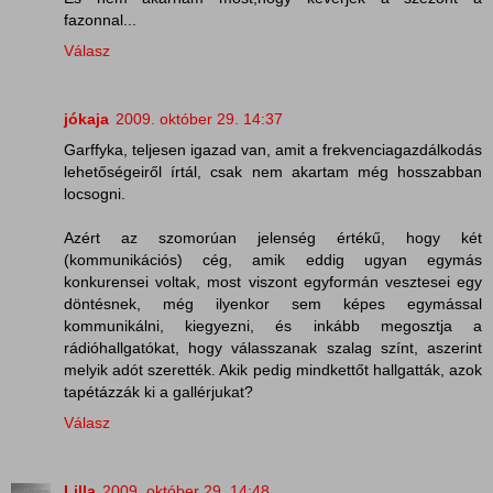
fazonnal...
Válasz
jókaja
2009. október 29. 14:37
Garffyka, teljesen igazad van, amit a frekvenciagazdálkodás
lehetőségeiről írtál, csak nem akartam még hosszabban
locsogni.
Azért az szomorúan jelenség értékű, hogy két
(kommunikációs) cég, amik eddig ugyan egymás
konkurensei voltak, most viszont egyformán vesztesei egy
döntésnek, még ilyenkor sem képes egymással
kommunikálni, kiegyezni, és inkább megosztja a
rádióhallgatókat, hogy válasszanak szalag színt, aszerint
melyik adót szerették. Akik pedig mindkettőt hallgatták, azok
tapétázzák ki a gallérjukat?
Válasz
Lilla
2009. október 29. 14:48