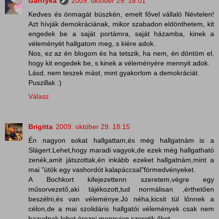
Garffyka
2009. október 29. 18:01
Kedves és önmagát büszkén, emelt fővel vállaló Névtelen!
Azt hívják demokráciának, mikor szabadon eldönthetem, kit
engedek be a saját portámra, saját házamba, kinek a
véleményét hallgatom meg, s kiére adok.
Nos, ez az én blogom és ha tetszik, ha nem, én döntöm el,
hogy kit engedek be, s kinek a véleményére mennyit adok.
Lásd, nem teszek mást, mint gyakorlom a demokráciát.
Puszillak :)
Válasz
Brigitta
2009. október 29. 18:15
Én nagyon sokat hallgattam,és még hallgatnám is a
Slágert.Lehet,hogy maradi vagyok,de ezek még hallgatható
zenék,amit játszottak,én inkább ezeket hallgatnám,mint a
mai "ütök egy vashordót kalapáccsal"förmedvényeket.
A Bochkort kifejezettenn szeretem,végre egy
műsorvezető,aki tájékozott,tud normálisan ,érthetően
beszélni,és van véleménye.Jó néha,kicsit túl lőnnek a
célon,de a mai szolidáris hallgatói vélemények csak nem
hazudnak,lehet érezni mennyien szeretik őket.