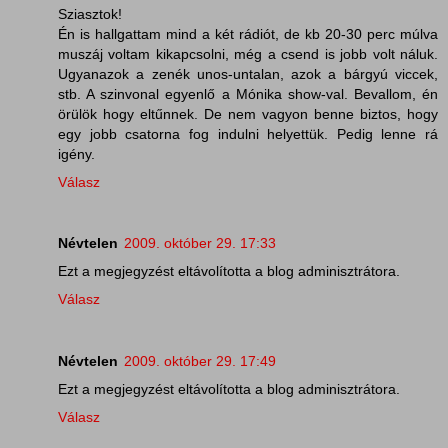
Sziasztok!
Én is hallgattam mind a két rádiót, de kb 20-30 perc múlva
muszáj voltam kikapcsolni, még a csend is jobb volt náluk.
Ugyanazok a zenék unos-untalan, azok a bárgyú viccek,
stb. A szinvonal egyenlő a Mónika show-val. Bevallom, én
örülök hogy eltűnnek. De nem vagyon benne biztos, hogy
egy jobb csatorna fog indulni helyettük. Pedig lenne rá
igény.
Válasz
Névtelen
2009. október 29. 17:33
Ezt a megjegyzést eltávolította a blog adminisztrátora.
Válasz
Névtelen
2009. október 29. 17:49
Ezt a megjegyzést eltávolította a blog adminisztrátora.
Válasz