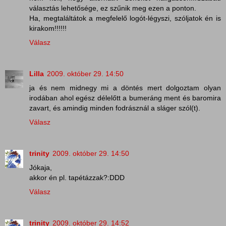
választás lehetősége, ez szűnik meg ezen a ponton.
Ha, megtaláltátok a megfelelő logót-légyszi, szóljatok én is
kirakom!!!!!!
Válasz
Lilla
2009. október 29. 14:50
ja és nem midnegy mi a döntés mert dolgoztam olyan
irodában ahol egész délelőtt a bumeráng ment és baromira
zavart, és amindig minden fodrásznál a sláger szól(t).
Válasz
trinity
2009. október 29. 14:50
Jókaja,
akkor én pl. tapétázzak?:DDD
Válasz
trinity
2009. október 29. 14:52