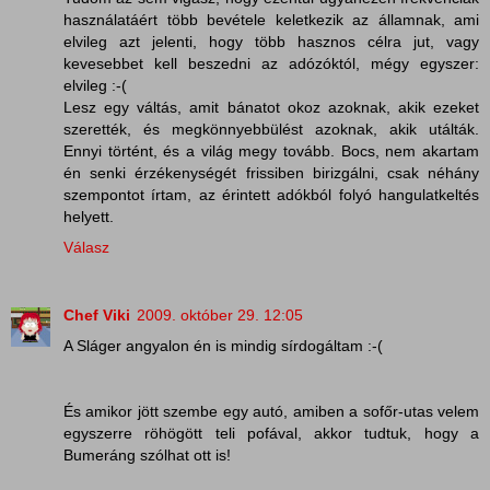
használatáért több bevétele keletkezik az államnak, ami
elvileg azt jelenti, hogy több hasznos célra jut, vagy
kevesebbet kell beszedni az adózóktól, mégy egyszer:
elvileg :-(
Lesz egy váltás, amit bánatot okoz azoknak, akik ezeket
szerették, és megkönnyebbülést azoknak, akik utálták.
Ennyi történt, és a világ megy tovább. Bocs, nem akartam
én senki érzékenységét frissiben birizgálni, csak néhány
szempontot írtam, az érintett adókból folyó hangulatkeltés
helyett.
Válasz
Chef Viki
2009. október 29. 12:05
A Sláger angyalon én is mindig sírdogáltam :-(
És amikor jött szembe egy autó, amiben a sofőr-utas velem
egyszerre röhögött teli pofával, akkor tudtuk, hogy a
Bumeráng szólhat ott is!