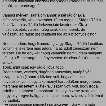
emberek millióinak okoznak mélységes csalódást, fájdalmat,
dühöt, szomorúságot?
Valahol mélyen, sajnálom annak a két rádiónak a
műsorvezetőit, akik november 19-én reggel a Sláger Rádió
és a Danubius Rádió frekvenciáin kezdenek. Ők, a
műsorvezetők, valószínüleg csak kis emberek, de
valószínüleg rajtuk (is) csattanni fog az a bizonyos ostor.
Nem mondom, hogy Bumeráng vagy Sláger Rádió fanatikus
voltam, eltekertem más adóra, ha az adott zeneszám nem
tetszett. De ha egy-két napig valamiért nem tudtam hallgatni
- főleg a Bumerángot - hiányérzetem és elvonási tüneteim
voltak.
Több, mint csak egy rádió, jóval több.
Reggelente, vezetés, dugóban araszolás, autópályán
száguldozás (khmm :) közben volt, hogy dőltem a
nevetéstől, volt, hogy a kormányt harapdáltam mérgemben,
mert nem én lettem a játékra visszahívott, volt, hogy irodai
csiniben ültömben "tomboltam", ha olyan zene szólt, volt,
hogy pityeregve hallgattam, ha szomorú, szívhezszóló témát
pengettek.
Ezt most egyetlen tollvonással elveszik. Tőlem. És még