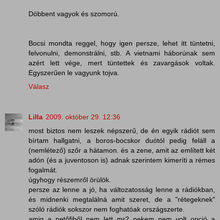
Döbbent vagyok és szomorú.
Bocsi mondta reggel, hogy igen persze, lehet itt tüntetni,
felvonulni, demonstrálni, stb. A vietnami háborúnak sem
azért lett vége, mert tüntettek és zavargások voltak.
Egyszerűen le vagyunk tojva.
Válasz
Lilla
2009. október 29. 12:36
most biztos nem leszek népszerű, de én egyik rádiót sem
bírtam hallgatni, a boros-bocskor duótól pedig feláll a
(nemlétező) szőr a hátamon. és a zene, amit az említett két
adón (és a juventoson is) adnak szerintem kimeríti a rémes
fogalmát.
úgyhogy részemről örülök.
persze az lenne a jó, ha változatosság lenne a rádiókban,
és midnenki megtalálná amit szeret, de a "rétegeknek"
szóló rádiók sokszor nem foghatóak országszerte.
amig a petőfiből nem lett mr2 nekem nem volt opció a