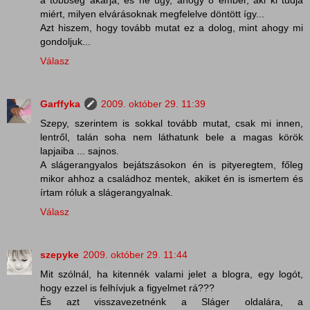
miért, milyen elvárásoknak megfelelve döntött így...
Azt hiszem, hogy tovább mutat ez a dolog, mint ahogy mi
gondoljuk...
Válasz
Garffyka
2009. október 29. 11:39
Szepy, szerintem is sokkal tovább mutat, csak mi innen,
lentről, talán soha nem láthatunk bele a magas körök
lapjaiba ... sajnos.
A slágerangyalos bejátszásokon én is pityeregtem, főleg
mikor ahhoz a családhoz mentek, akiket én is ismertem és
írtam róluk a slágerangyalnak.
Válasz
szepyke
2009. október 29. 11:44
Mit szólnál, ha kitennék valami jelet a blogra, egy logót,
hogy ezzel is felhívjuk a figyelmet rá???
És azt visszavezetnénk a Sláger oldalára, a