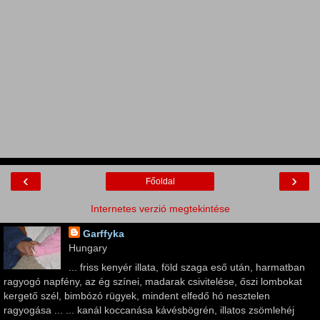
‹
›
Főoldal
Internetes verzió megtekintése
Garffyka
Hungary
... friss kenyér illata, föld szaga eső után, harmatban
ragyogó napfény, az ég színei, madarak csivitelése, őszi lombokat
kergető szél, bimbózó rügyek, mindent elfedő hó nesztelen
ragyogása ... ... kanál koccanása kávésbögrén, illatos zsömlehéj