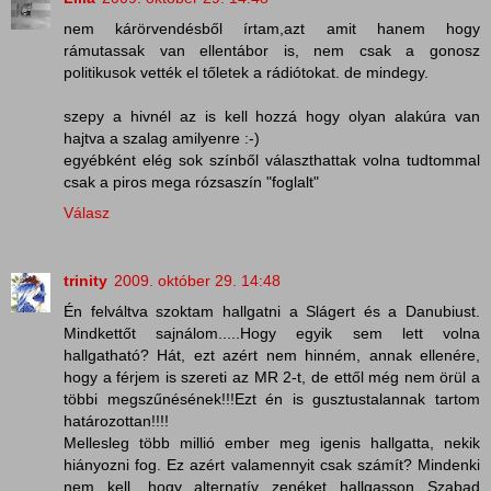
nem kárörvendésből írtam,azt amit hanem hogy
rámutassak van ellentábor is, nem csak a gonosz
politikusok vették el tőletek a rádiótokat. de mindegy.
szepy a hivnél az is kell hozzá hogy olyan alakúra van
hajtva a szalag amilyenre :-)
egyébként elég sok színből választhattak volna tudtommal
csak a piros mega rózsaszín "foglalt"
Válasz
trinity
2009. október 29. 14:48
Én felváltva szoktam hallgatni a Slágert és a Danubiust.
Mindkettőt sajnálom.....Hogy egyik sem lett volna
hallgatható? Hát, ezt azért nem hinném, annak ellenére,
hogy a férjem is szereti az MR 2-t, de ettől még nem örül a
többi megszűnésének!!!Ezt én is gusztustalannak tartom
határozottan!!!!
Mellesleg több millió ember meg igenis hallgatta, nekik
hiányozni fog. Ez azért valamennyit csak számít? Mindenki
nem kell, hogy alternatív zenéket hallgasson...Szabad