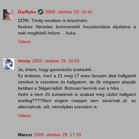
Garffyka
2009. október 29. 16:42
DÓRI, Trinity nevében is köszönöm.
Kedves Névtelen kommentelő hozzászólása eljuttatva a
neki megfelelő helyre ... kuka.
Válasz
trinity
2009. október 29. 16:50
Ja, értem, hogy generációs szakadék...
Ez érdekes, mert a 21 meg 17 éves lányaim által hallgatott
zenéket is szeretem és hallgatom, de ők mégsem akarják
betiltani a Slágerrádiót. Biztosan bennük van a hiba....
Azért a nem 20 éveseknek is szabad még rádiót hallgatni
esetleg????Mert engem cseppet sem zavarnak pl. az
alternatívok, sőt, némelyiket szeretem is.
Válasz
Marcsi
2009. október 29. 17:33