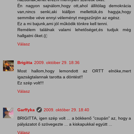
Én nagyon sajnálom,hogy ott,ahol állítólag demokrácia
van,nincs senki,aki kiálljon mellettük,és hagyja,hogy
semmibe véve ennyi véleményt megszűnjön az egész.
Ez a mi bajunk,ami jól működik tönkre kell tenni.
Remélem találnak valami lehetőséget,és tudjuk még
hallgatni őket.((:
Válasz
Brigitta
2009. október 29. 18:36
Most hallom,hogy lemondott az ORTT elnöke,mert
igazságtalannak tarotta a döntést!!
Ez szép volt!!!
Válasz
Garffyka
2009. október 29. 18:40
BRIGITTA, igen szép volt ... a bökkenő "csupán" az, hogy a
pályázatot ő szövegezte ... a kiskapukkal együtt ...
Válasz