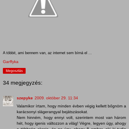
A többit, ami bennem van, az internet sem bírná el ...
Garffyka
Megosztás
34 megjegyzés:
szepyke
2009. október 29. 11:34
Valamikor írtam, hogy minden évben végig kellett bőgnöm a
karácsonyi slágerangyal bejátszásokat.
Nem hinném, hogy ennyi volt, szerintem most van három
hét, hogy igenis változzon a világ! Végre, legyen úgy, ahogy
a többség akarja, és ne úgy, ahogy 8 ember, aki ki tudja