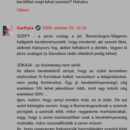
kerülőket majd lehet szeretni? Hahaha.
Válasz
Garffyka
2009. október 29. 14:10
SZEPY - a piros szalag a jel; Bumerángos-Slágeres
hallgatók kezdeményzeték, hogy mindenki, aki szereti őket,
akiknek hiányozni fog, akiket felháborít a döntés, tegyen ki
piros szalagot (a Danubius rádió oldaláról pedig kéket).
JÓKAJA - az őszinteség nem sértő.
Az állami bevételekről annyit, hogy az üzleti tervekben
elsősorban % formában kellett 'nevesíteni' a felajánlásokat,
nem pedig forintosítva. Egy jó bevételű/nyereségű cég
esetében 5% lehet jelentősen több, mint egy induló cég
esetében 50% ...
Igen, tudom, hogy annyi minden más, ez is üzlet. De azt
azért kétségbe vonom, hogy a Bumerángosoknak a számok
pörögtek a szemük előtt, mikor reggelente marháskodtak,
vagy, hogy a zenei szerkesztőket csak a bevétel/nyereség
motiválta, mikor összeállították a zenei műsort.
Az, hogy ugyenezen frekvenciák használatáért ezentúl több