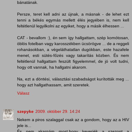
bánatának.
Persze, teret kell adni az újnak, a másnak - de lehet ezt
tenni a békés egymás mellett élés jegyében is, nem kell
feltétlenül legyilkolni az egyiket, hogy a másik élhessen ...
CAT - bevallom :), én sem így hallgattam, szép komótosan,
öblös fotelban vagy karosszékben ücsörögve ... de a reggeli
rohanásokban, a végeláthatatlan dugókban, este hazafele
menet, esti sütés-főzés vagy takarítás közben. És nem
feltétlenül hallgattam feszült figyelemmel, de jó volt tudni,
hogy ott vannak, ha hallgatni akarom.
Na, ezt a döntési, választási szabadságot kurították meg ...
hogy azt hallgathassam, amit szeretek.
Válasz
szepyke
2009. október 29. 14:24
Nekem a piros szalaggal csak az a gondom, hogy az a HIV
jele is...
És nem akarnám most,hogy keverjék a szezont a