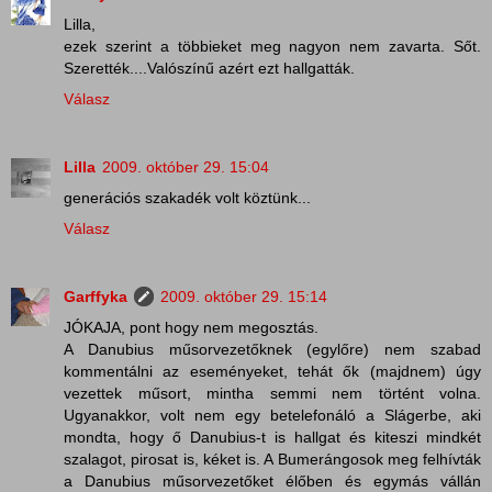
Lilla,
ezek szerint a többieket meg nagyon nem zavarta. Sőt.
Szerették....Valószínű azért ezt hallgatták.
Válasz
Lilla
2009. október 29. 15:04
generációs szakadék volt köztünk...
Válasz
Garffyka
2009. október 29. 15:14
JÓKAJA, pont hogy nem megosztás.
A Danubius műsorvezetőknek (egylőre) nem szabad
kommentálni az eseményeket, tehát ők (majdnem) úgy
vezettek műsort, mintha semmi nem történt volna.
Ugyanakkor, volt nem egy betelefonáló a Slágerbe, aki
mondta, hogy ő Danubius-t is hallgat és kiteszi mindkét
szalagot, pirosat is, kéket is. A Bumerángosok meg felhívták
a Danubius műsorvezetőket élőben és egymás vállán