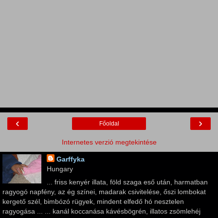
‹
›
Főoldal
Internetes verzió megtekintése
Garffyka
Hungary
... friss kenyér illata, föld szaga eső után, harmatban
ragyogó napfény, az ég színei, madarak csivitelése, őszi lombokat
kergető szél, bimbózó rügyek, mindent elfedő hó nesztelen
ragyogása ... ... kanál koccanása kávésbögrén, illatos zsömlehéj