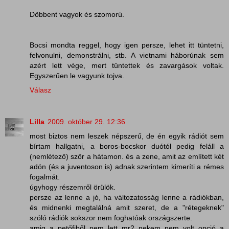
Döbbent vagyok és szomorú.
Bocsi mondta reggel, hogy igen persze, lehet itt tüntetni,
felvonulni, demonstrálni, stb. A vietnami háborúnak sem
azért lett vége, mert tüntettek és zavargások voltak.
Egyszerűen le vagyunk tojva.
Válasz
Lilla
2009. október 29. 12:36
most biztos nem leszek népszerű, de én egyik rádiót sem
bírtam hallgatni, a boros-bocskor duótól pedig feláll a
(nemlétező) szőr a hátamon. és a zene, amit az említett két
adón (és a juventoson is) adnak szerintem kimeríti a rémes
fogalmát.
úgyhogy részemről örülök.
persze az lenne a jó, ha változatosság lenne a rádiókban,
és midnenki megtalálná amit szeret, de a "rétegeknek"
szóló rádiók sokszor nem foghatóak országszerte.
amig a petőfiből nem lett mr2 nekem nem volt opció a