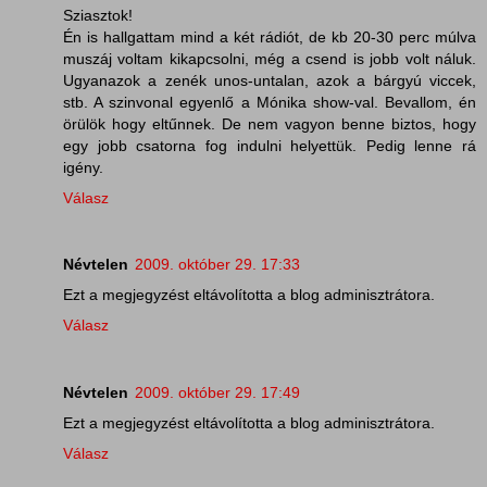
Sziasztok!
Én is hallgattam mind a két rádiót, de kb 20-30 perc múlva
muszáj voltam kikapcsolni, még a csend is jobb volt náluk.
Ugyanazok a zenék unos-untalan, azok a bárgyú viccek,
stb. A szinvonal egyenlő a Mónika show-val. Bevallom, én
örülök hogy eltűnnek. De nem vagyon benne biztos, hogy
egy jobb csatorna fog indulni helyettük. Pedig lenne rá
igény.
Válasz
Névtelen
2009. október 29. 17:33
Ezt a megjegyzést eltávolította a blog adminisztrátora.
Válasz
Névtelen
2009. október 29. 17:49
Ezt a megjegyzést eltávolította a blog adminisztrátora.
Válasz