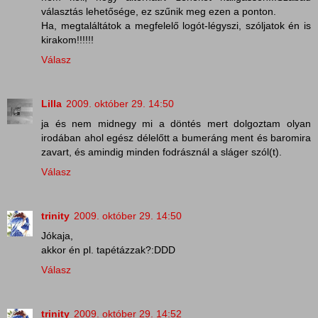
választás lehetősége, ez szűnik meg ezen a ponton.
Ha, megtaláltátok a megfelelő logót-légyszi, szóljatok én is
kirakom!!!!!!
Válasz
Lilla
2009. október 29. 14:50
ja és nem midnegy mi a döntés mert dolgoztam olyan
irodában ahol egész délelőtt a bumeráng ment és baromira
zavart, és amindig minden fodrásznál a sláger szól(t).
Válasz
trinity
2009. október 29. 14:50
Jókaja,
akkor én pl. tapétázzak?:DDD
Válasz
trinity
2009. október 29. 14:52