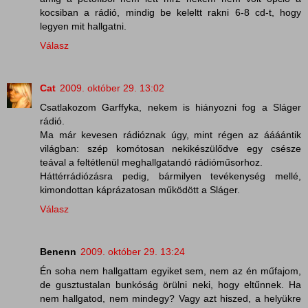
kocsiban a rádió, mindig be keleltt rakni 6-8 cd-t, hogy
legyen mit hallgatni.
Válasz
Cat
2009. október 29. 13:02
Csatlakozom Garffyka, nekem is hiányozni fog a Sláger
rádió.
Ma már kevesen rádióznak úgy, mint régen az áááántik
világban: szép komótosan nekikészülődve egy csésze
teával a feltétlenül meghallgatandó rádióműsorhoz.
Háttérrádiózásra pedig, bármilyen tevékenység mellé,
kimondottan káprázatosan működött a Sláger.
Válasz
Benenn
2009. október 29. 13:24
Én soha nem hallgattam egyiket sem, nem az én műfajom,
de gusztustalan bunkóság örülni neki, hogy eltűnnek. Ha
nem hallgatod, nem mindegy? Vagy azt hiszed, a helyükre