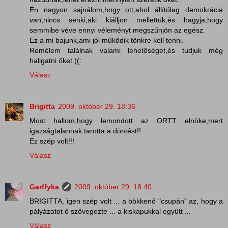
Én nagyon sajnálom,hogy ott,ahol állítólag demokrácia
van,nincs senki,aki kiálljon mellettük,és hagyja,hogy
semmibe véve ennyi véleményt megszűnjön az egész.
Ez a mi bajunk,ami jól működik tönkre kell tenni.
Remélem találnak valami lehetőséget,és tudjuk még
hallgatni őket.((:
Válasz
Brigitta
2009. október 29. 18:36
Most hallom,hogy lemondott az ORTT elnöke,mert
igazságtalannak tarotta a döntést!!
Ez szép volt!!!
Válasz
Garffyka
2009. október 29. 18:40
BRIGITTA, igen szép volt ... a bökkenő "csupán" az, hogy a
pályázatot ő szövegezte ... a kiskapukkal együtt ...
Válasz