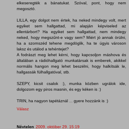
elkeseregték a bánatukat. Szóval, pont, hogy nem
megosztó.
LILLA, egy dolgot nem értek, ha neked mindegy volt, mert
egyiket sem hallgattad, mi alapján képviseled az
ellentárbort? Ha egyiket sem hallgattad, nem mindegy
neked, hogy megszűnt-e vagy sem? Miért jó annak örülni,
ha a szomszéd tehene megdöglik, ha te úgyis városon
laksz és utálod a tehéntejet?
A fodrászt meg lehet kérni, hogy kapcsoljon máshova és
általában a rádióhallgató munkatársak is emberek, akikkel
normális hangon meg lehet beszélni, hogy halkítsák le,
hallgassák fülhallgatóval, stb.
SZEPY, kicsit csalok :), munka közben ugrálok ide,
dolgozom egy piros masnin, és egy kéken is :)
TRIN, ha nagyon tapétáznál ... gyere hozzánk is :)
Válasz
Névtelen
2009. október 29. 15:19