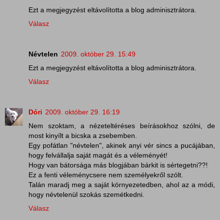
Ezt a megjegyzést eltávolította a blog adminisztrátora.
Válasz
Névtelen
2009. október 29. 15:49
Ezt a megjegyzést eltávolította a blog adminisztrátora.
Válasz
Dóri
2009. október 29. 16:19
Nem szoktam, a nézeteltéréses beírásokhoz szólni, de
most kinyílt a bicska a zsebemben.
Egy pofátlan "névtelen", akinek anyi vér sincs a pucájában,
hogy felvállalja saját magát és a véleményét!
Hogy van bátorsága más blogjában bárkit is sértegetni??!
Ez a fenti véleménycsere nem személyekről szólt.
Talán maradj meg a saját környezetedben, ahol az a módi,
hogy névtelenül szokás szemétkedni.
Válasz