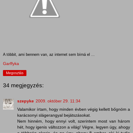
A többit, ami bennem van, az internet sem bírná el ...
Garffyka
Megosztás
34 megjegyzés:
szepyke
2009. október 29. 11:34
Valamikor írtam, hogy minden évben végig kellett bőgnöm a
karácsonyi slágerangyal bejátszásokat.
Nem hinném, hogy ennyi volt, szerintem most van három
hét, hogy igenis változzon a világ! Végre, legyen úgy, ahogy
a többség akarja, és ne úgy, ahogy 8 ember, aki ki tudja