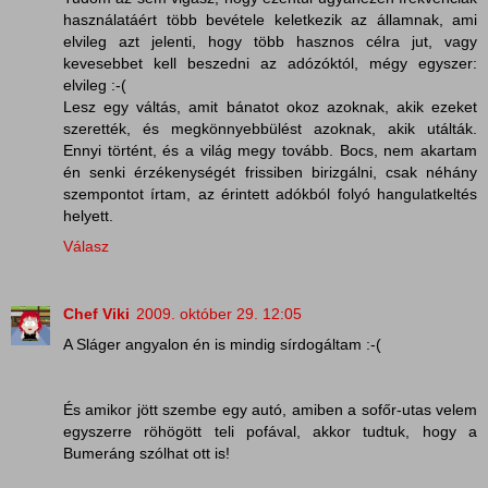
használatáért több bevétele keletkezik az államnak, ami
elvileg azt jelenti, hogy több hasznos célra jut, vagy
kevesebbet kell beszedni az adózóktól, mégy egyszer:
elvileg :-(
Lesz egy váltás, amit bánatot okoz azoknak, akik ezeket
szerették, és megkönnyebbülést azoknak, akik utálták.
Ennyi történt, és a világ megy tovább. Bocs, nem akartam
én senki érzékenységét frissiben birizgálni, csak néhány
szempontot írtam, az érintett adókból folyó hangulatkeltés
helyett.
Válasz
Chef Viki
2009. október 29. 12:05
A Sláger angyalon én is mindig sírdogáltam :-(
És amikor jött szembe egy autó, amiben a sofőr-utas velem
egyszerre röhögött teli pofával, akkor tudtuk, hogy a
Bumeráng szólhat ott is!