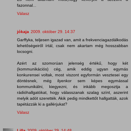
fazonnal...
Válasz
jókaja
2009. október 29. 14:37
Garffyka, teljesen igazad van, amit a frekvenciagazdálkodás
lehetőségeiről írtál, csak nem akartam még hosszabban
locsogni.
Azért az szomorúan jelenség értékű, hogy két
(kommunikációs) cég, amik eddig ugyan egymás
konkurensei voltak, most viszont egyformán vesztesei egy
döntésnek, még ilyenkor sem képes egymással
kommunikálni, kiegyezni, és inkább megosztja a
rádióhallgatókat, hogy válasszanak szalag színt, aszerint
melyik adót szerették. Akik pedig mindkettőt hallgatták, azok
tapétázzák ki a gallérjukat?
Válasz
Lilla
2009. október 29. 14:48