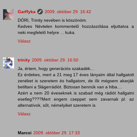
Garffyka
2009. október 29. 16:42
DÓRI, Trinity nevében is köszönöm.
Kedves Névtelen kommentelő hozzászólása eljuttatva a
neki megfelelő helyre ... kuka.
Válasz
trinity
2009. október 29. 16:50
Ja, értem, hogy generációs szakadék...
Ez érdekes, mert a 21 meg 17 éves lányaim által hallgatott
zenéket is szeretem és hallgatom, de ők mégsem akarják
betiltani a Slágerrádiót. Biztosan bennük van a hiba....
Azért a nem 20 éveseknek is szabad még rádiót hallgatni
esetleg????Mert engem cseppet sem zavarnak pl. az
alternatívok, sőt, némelyiket szeretem is.
Válasz
Marcsi
2009. október 29. 17:33