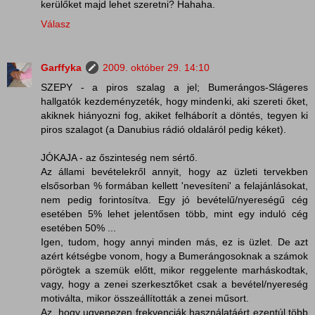
kerülőket majd lehet szeretni? Hahaha.
Válasz
Garffyka
2009. október 29. 14:10
SZEPY - a piros szalag a jel; Bumerángos-Slágeres
hallgatók kezdeményzeték, hogy mindenki, aki szereti őket,
akiknek hiányozni fog, akiket felháborít a döntés, tegyen ki
piros szalagot (a Danubius rádió oldaláról pedig kéket).
JÓKAJA - az őszinteség nem sértő.
Az állami bevételekről annyit, hogy az üzleti tervekben
elsősorban % formában kellett 'nevesíteni' a felajánlásokat,
nem pedig forintosítva. Egy jó bevételű/nyereségű cég
esetében 5% lehet jelentősen több, mint egy induló cég
esetében 50% ...
Igen, tudom, hogy annyi minden más, ez is üzlet. De azt
azért kétségbe vonom, hogy a Bumerángosoknak a számok
pörögtek a szemük előtt, mikor reggelente marháskodtak,
vagy, hogy a zenei szerkesztőket csak a bevétel/nyereség
motiválta, mikor összeállították a zenei műsort.
Az, hogy ugyenezen frekvenciák használatáért ezentúl több