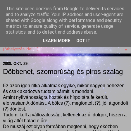
This site uses cookies from Google to deliver its services
Garffyka
and to analyze traffic. Your IP address and user-agent are
shared with Google along with performance and security
metrics to ensure quality of service, generate usage
Szösszenetek a konyhámból, az életemből. Mosollyal,
statistics, and to detect and address abuse.
receptekkel, vidámsággal, marcipánnal, csokival.
LEARN MORE
GOT IT
▼
2009. OKT. 29.
Döbbenet, szomorúság és piros szalag
Ez azon igen ritka alkalmak egyike, mikor nagyon nehezen
és csak akadozva tudtam bármit is mondani.
Amint nyilvánosságra hozták és hírpoltára felkerült,
elolvastam A döntést. A bölcs (?), megfontolt (?), jól átgondolt
(?) döntést.
Tudom, kell a változatosság, kellenek az új dolgok, hiszen a
világ attól halad előre.
De muszáj ezt olyan formában megtenni, hogy eközben