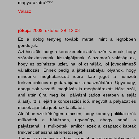
magyarázatra???
Válasz
jókaja
2009. október 29. 12:03
Ez a dolog tényleg tovább mutat, mint a legtöbben
gondoljuk.
Azt hisszük, hogy a kereskedelmi adók azért vannak, hogy
szórakoztassanak, kiszolgáljanak. A szomorú valóság az,
hogy ez színtiszta üzlet, ha jól csinálják, jól jövedelmező
vállalkozás. Ennek pedig a játékszabályai olyanok, hogy
mindenki meghatározott időre kap jogot a nemzeti
frekvenciakincs egy darabjának a használatára. Ugyanúgy,
ahogy sok vezetői megbízás is meghatározott időre szól,
ami után újra meg kell pályázni (adott esetben a saját
állást), itt is lejárt a koncessziós idő. megvolt a pályázat és
mások ajánlata jobbnak találtatott.
Afelől persze kétségem nincsen, hogy komoly politikai erők
működtek a háttérben, ugyanúgy, ahogy annál a
pályázatnál is működtek, amikor ezek a csapatok kaptak
frekvenciahasználati lehetőséget.
Tudom az sem vigasz, hogy ezentúl ugyanezen frekvenciák