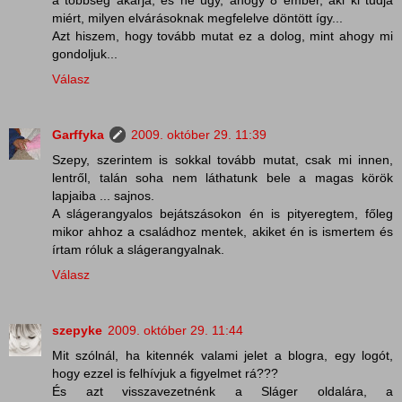
miért, milyen elvárásoknak megfelelve döntött így...
Azt hiszem, hogy tovább mutat ez a dolog, mint ahogy mi
gondoljuk...
Válasz
Garffyka
2009. október 29. 11:39
Szepy, szerintem is sokkal tovább mutat, csak mi innen,
lentről, talán soha nem láthatunk bele a magas körök
lapjaiba ... sajnos.
A slágerangyalos bejátszásokon én is pityeregtem, főleg
mikor ahhoz a családhoz mentek, akiket én is ismertem és
írtam róluk a slágerangyalnak.
Válasz
szepyke
2009. október 29. 11:44
Mit szólnál, ha kitennék valami jelet a blogra, egy logót,
hogy ezzel is felhívjuk a figyelmet rá???
És azt visszavezetnénk a Sláger oldalára, a