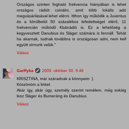
Országos szinten fogható frekvencia hiányában is lehet
országos rádiót csinálni, amit több lokális adó
megvásárlásával lehet elérni. Itthon így működik a Juventus
és a körülbelül 50 százalékos lefedettséget elérő, 11
frekvencián működő Klubrádió is. Ez a lehetőség a
kegyvesztett Danubius és Sláger számára is fennáll. Tehát
ha akarnak, tudnak továbbra is országosan adni, nem kell
együtt sírnunk velük."
Válasz
Garffyka
2009. október 30. 9:48
KRISZTINA, már száradnak a könnyeim :)
Köszönöm a linket.
Akár így, akár úgy, személy szerint remélem, még sokáig
lesz Sláger és Bumeráng és Danubius.
Válasz