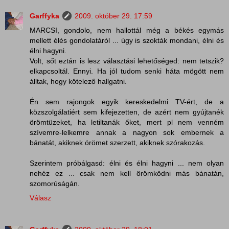
Garffyka
2009. október 29. 17:59
MARCSI, gondolo, nem hallottál még a békés egymás
mellett élés gondolatáról ... úgy is szokták mondani, élni és
élni hagyni.
Volt, sőt eztán is lesz választási lehetőséged: nem tetszik?
elkapcsoltál. Ennyi. Ha jól tudom senki háta mögött nem
álltak, hogy kötelező hallgatni.
Én sem rajongok egyik kereskedelmi TV-ért, de a
közszolgálatiért sem kifejezetten, de azért nem gyújtanék
örömtüzeket, ha letiltanák őket, mert pl nem venném
szívemre-lelkemre annak a nagyon sok embernek a
bánatát, akiknek örömet szerzett, akiknek szórakozás.
Szerintem próbálgasd: élni és élni hagyni ... nem olyan
nehéz ez ... csak nem kell örömködni más bánatán,
szomorúságán.
Válasz