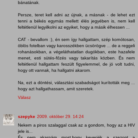
bánatának.
Persze, teret kell adni az újnak, a másnak - de lehet ezt
tenni a békés egymás mellett élés jegyében is, nem kell
feltétlenül legyilkolni az egyiket, hogy a másik élhessen ...
CAT - bevallom :), én sem így hallgattam, szép komótosan,
öblös fotelban vagy karosszékben ücsörögve ... de a reggeli
rohanásokban, a végeláthatatlan dugókban, este hazafele
menet, esti sütés-főzés vagy takarítás közben. És nem
feltétlenül hallgattam feszült figyelemmel, de jó volt tudni,
hogy ott vannak, ha hallgatni akarom.
Na, ezt a döntési, választási szabadságot kurították meg ...
hogy azt hallgathassam, amit szeretek.
Válasz
szepyke
2009. október 29. 14:24
Nekem a piros szalaggal csak az a gondom, hogy az a HIV
jele is...
És nem akarnám most,hogy keverjék a szezont a