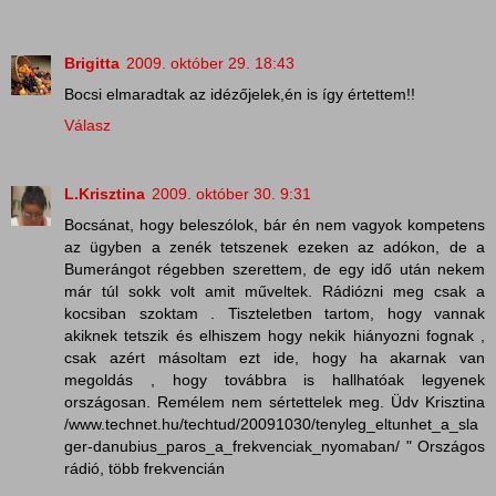
Brigitta
2009. október 29. 18:43
Bocsi elmaradtak az idézőjelek,én is így értettem!!
Válasz
L.Krisztina
2009. október 30. 9:31
Bocsánat, hogy beleszólok, bár én nem vagyok kompetens
az ügyben a zenék tetszenek ezeken az adókon, de a
Bumerángot régebben szerettem, de egy idő után nekem
már túl sokk volt amit műveltek. Rádiózni meg csak a
kocsiban szoktam . Tiszteletben tartom, hogy vannak
akiknek tetszik és elhiszem hogy nekik hiányozni fognak ,
csak azért másoltam ezt ide, hogy ha akarnak van
megoldás , hogy továbbra is hallhatóak legyenek
országosan. Remélem nem sértettelek meg. Üdv Krisztina
/www.technet.hu/techtud/20091030/tenyleg_eltunhet_a_sla
ger-danubius_paros_a_frekvenciak_nyomaban/ " Országos
rádió, több frekvencián