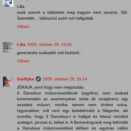
Lilla,
ezek szerint a többieket meg nagyon nem zavarta. Sőt.
Szerették....Valószínű azért ezt hallgatták.
Válasz
Lilla
2009. október 29. 15:04
generációs szakadék volt köztünk...
Válasz
Garffyka
2009. október 29. 15:14
JÓKAJA, pont hogy nem megosztás.
A Danubius műsorvezetőknek (egylőre) nem szabad
kommentálni az eseményeket, tehát ők (majdnem) úgy
vezettek műsort, mintha semmi nem történt volna.
Ugyanakkor, volt nem egy betelefonáló a Slágerbe, aki
mondta, hogy ő Danubius-t is hallgat és kiteszi mindkét
szalagot, pirosat is, kéket is. A Bumerángosok meg felhívták
a Danubius műsorvezetőket élőben és egymás vállán