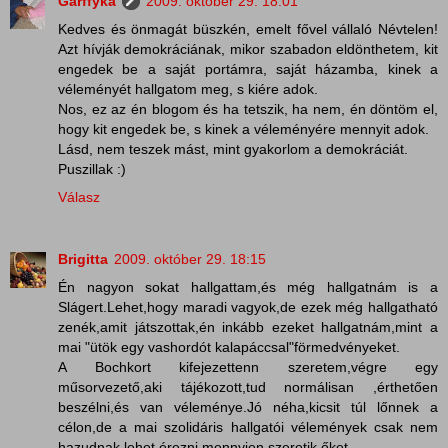
Garffyka
2009. október 29. 18:01
Kedves és önmagát büszkén, emelt fővel vállaló Névtelen!
Azt hívják demokráciának, mikor szabadon eldönthetem, kit
engedek be a saját portámra, saját házamba, kinek a
véleményét hallgatom meg, s kiére adok.
Nos, ez az én blogom és ha tetszik, ha nem, én döntöm el,
hogy kit engedek be, s kinek a véleményére mennyit adok.
Lásd, nem teszek mást, mint gyakorlom a demokráciát.
Puszillak :)
Válasz
Brigitta
2009. október 29. 18:15
Én nagyon sokat hallgattam,és még hallgatnám is a
Slágert.Lehet,hogy maradi vagyok,de ezek még hallgatható
zenék,amit játszottak,én inkább ezeket hallgatnám,mint a
mai "ütök egy vashordót kalapáccsal"förmedvényeket.
A Bochkort kifejezettenn szeretem,végre egy
műsorvezető,aki tájékozott,tud normálisan ,érthetően
beszélni,és van véleménye.Jó néha,kicsit túl lőnnek a
célon,de a mai szolidáris hallgatói vélemények csak nem
hazudnak,lehet érezni mennyien szeretik őket.