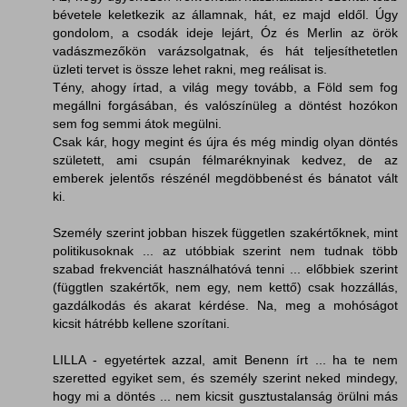
bévetele keletkezik az államnak, hát, ez majd eldől. Úgy
gondolom, a csodák ideje lejárt, Óz és Merlin az örök
vadászmezőkön varázsolgatnak, és hát teljesíthetetlen
üzleti tervet is össze lehet rakni, meg reálisat is.
Tény, ahogy írtad, a világ megy tovább, a Föld sem fog
megállni forgásában, és valószínüleg a döntést hozókon
sem fog semmi átok megülni.
Csak kár, hogy megint és újra és még mindig olyan döntés
született, ami csupán félmaréknyinak kedvez, de az
emberek jelentős részénél megdöbbenést és bánatot vált
ki.
Személy szerint jobban hiszek független szakértőknek, mint
politikusoknak ... az utóbbiak szerint nem tudnak több
szabad frekvenciát használhatóvá tenni ... előbbiek szerint
(függtlen szakértők, nem egy, nem kettő) csak hozzállás,
gazdálkodás és akarat kérdése. Na, meg a mohóságot
kicsit hátrébb kellene szorítani.
LILLA - egyetértek azzal, amit Benenn írt ... ha te nem
szeretted egyiket sem, és személy szerint neked mindegy,
hogy mi a döntés ... nem kicsit gusztustalanság örülni más