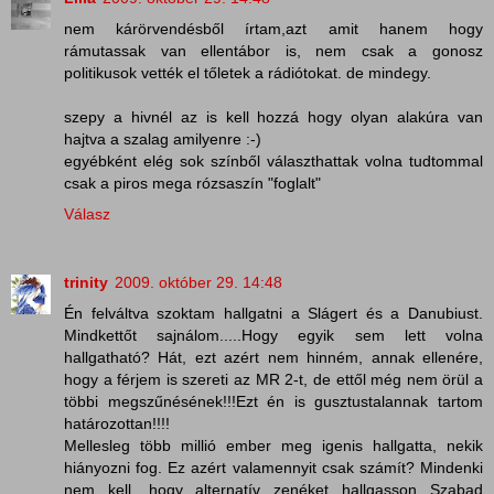
nem kárörvendésből írtam,azt amit hanem hogy
rámutassak van ellentábor is, nem csak a gonosz
politikusok vették el tőletek a rádiótokat. de mindegy.
szepy a hivnél az is kell hozzá hogy olyan alakúra van
hajtva a szalag amilyenre :-)
egyébként elég sok színből választhattak volna tudtommal
csak a piros mega rózsaszín "foglalt"
Válasz
trinity
2009. október 29. 14:48
Én felváltva szoktam hallgatni a Slágert és a Danubiust.
Mindkettőt sajnálom.....Hogy egyik sem lett volna
hallgatható? Hát, ezt azért nem hinném, annak ellenére,
hogy a férjem is szereti az MR 2-t, de ettől még nem örül a
többi megszűnésének!!!Ezt én is gusztustalannak tartom
határozottan!!!!
Mellesleg több millió ember meg igenis hallgatta, nekik
hiányozni fog. Ez azért valamennyit csak számít? Mindenki
nem kell, hogy alternatív zenéket hallgasson...Szabad