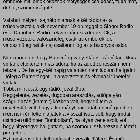
emberek millióinak okoznak mélységes csalódást, fájdalmat,
dühöt, szomorúságot?
Valahol mélyen, sajnálom annak a két rádiónak a
műsorvezetőit, akik november 19-én reggel a Sláger Rádió
és a Danubius Rádió frekvenciáin kezdenek. Ők, a
műsorvezetők, valószínüleg csak kis emberek, de
valószínüleg rajtuk (is) csattanni fog az a bizonyos ostor.
Nem mondom, hogy Bumeráng vagy Sláger Rádió fanatikus
voltam, eltekertem más adóra, ha az adott zeneszám nem
tetszett. De ha egy-két napig valamiért nem tudtam hallgatni
- főleg a Bumerángot - hiányérzetem és elvonási tüneteim
voltak.
Több, mint csak egy rádió, jóval több.
Reggelente, vezetés, dugóban araszolás, autópályán
száguldozás (khmm :) közben volt, hogy dőltem a
nevetéstől, volt, hogy a kormányt harapdáltam mérgemben,
mert nem én lettem a játékra visszahívott, volt, hogy irodai
csiniben ültömben "tomboltam", ha olyan zene szólt, volt,
hogy pityeregve hallgattam, ha szomorú, szívhezszóló témát
pengettek.
Ezt most egyetlen tollvonással elveszik. Tőlem. És még