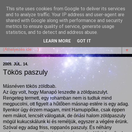
This site uses cookies from Google to deliver its services
Garffyka
and to analyze traffic. Your IP address and user-agent are
shared with Google along with performance and security
metrics to ensure quality of service, generate usage
Szösszenetek a konyhámból, az életemből. Mosollyal,
statistics, and to detect and address abuse.
receptekkel, vidámsággal, marcipánnal, csokival.
LEARN MORE
GOT IT
▼
2009. JÚL. 14.
Tökös paszuly
Másnéven tökös zöldbab.
Az úgy volt, hogy Manapó leszedte a zöldpaszulyt.
Rengeteg termett, egy rohamban nem is tudtuk mind
megpucolni, ott figyelt a hűtőben másnap estére is egy adag.
Ilyenkor úgy érzem magam, mint Hamupipőke, csak éppen
nem mákot, lencsét válogatuk, de óriási halom zöldpaszuly
mögül kukucskálunk ki és reméljük, egyszer a végére érünk.
Szóval egy adag friss, roppanós paszuly. És néhány