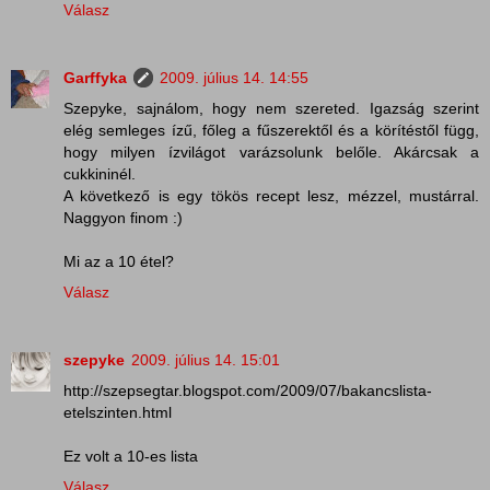
Válasz
Garffyka
2009. július 14. 14:55
Szepyke, sajnálom, hogy nem szereted. Igazság szerint
elég semleges ízű, főleg a fűszerektől és a körítéstől függ,
hogy milyen ízvilágot varázsolunk belőle. Akárcsak a
cukkininél.
A következő is egy tökös recept lesz, mézzel, mustárral.
Naggyon finom :)
Mi az a 10 étel?
Válasz
szepyke
2009. július 14. 15:01
http://szepsegtar.blogspot.com/2009/07/bakancslista-
etelszinten.html
Ez volt a 10-es lista
Válasz