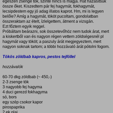
egészen zsenge tök, szinte nincs is magja. Hát házasítsuk
össze őket. Kiszedtem pár fej hagymát, fokhagymát,
lecsipdestem egy jó adag illatos kaprot. Hm, mi is legyen
belőle? Amíg a hagymát, tököt pucoltam, gondolatban
összeraktam az ételt, ízlelgettem, átment a vizsgán.
Ezt főztem egyik reggel.
Próbáltam beárazni, sok összetevőhöz nem tudok árat, mert
a kiskertből van és nagyon régen vettem zöldségesnél pl
hagymát vagy tököt; a paszuly árát megjegyeztem, mert
nagyon soknak tartom; a többi hozzávaló árát pótolni fogom.
Tökös zöldbab kapros, pestos tejföllel
hozzávalók
60-70 dkg zöldbab (~ 450,-)
2-3 zsenge tök
3 nagyobb fej hagyma
4 duci gerezd fokhagyma
só, bors
egy szép csokor kapor
pirospaprika
2 ek olaj