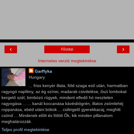
‹
›
Főoldal
Internetes verzió megtekintése
Garffyka
Hungary
... friss kenyér illata, föld szaga eső után, harmatban
ragyogó napfény, az ég színei, madarak csivitelése, őszi lombokat
kergető szél, bimbózó rügyek, mindent elfedő hó nesztelen
ragyogása ... ... kanál koccanása kávésbögrén, illatos zsömlehéj
roppanása, ebéd utáni bókok ... csilingelő gyerekkacaj, meghitt
csönd ... Mindenek előtt és fölött Ők, kik minden pillanatom
meghatározzák.
Teljes profil megtekintése