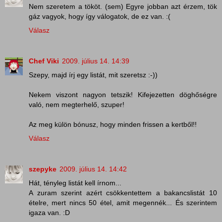
Nem szeretem a tököt. (sem) Egyre jobban azt érzem, tök
gáz vagyok, hogy így válogatok, de ez van. :(
Válasz
Chef Viki
2009. július 14. 14:39
Szepy, majd írj egy listát, mit szeretsz :-))
Nekem viszont nagyon tetszik! Kifejezetten döghőségre
való, nem megterhelő, szuper!
Az meg külön bónusz, hogy minden frissen a kertből!!
Válasz
szepyke
2009. július 14. 14:42
Hát, tényleg listát kell írnom...
A zuram szerint azért csökkentettem a bakancslistát 10
ételre, mert nincs 50 étel, amit megennék... És szerintem
igaza van. :D