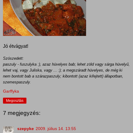
Jó étvágyat!
Szószedett:
paszuly - fuszulyka :), azaz hüvelyes bab; lehet zöld vagy sárga hüvelyű,
lehet vaj, vagy Juliska, vagy ... :); a megszáradt hüvelyes, de még ki
nem bontott bab a szárazpaszuly; kibontott (azaz kifejtett) állapotban,
szemespaszuly.
Garffyka
Megosztás
7 megjegyzés:
szepyke
2009. július 14. 13:55