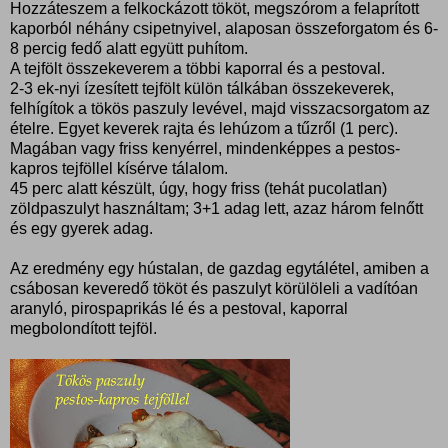
Hozzáteszem a felkockázott tököt, megszórom a felaprított
kaporból néhány csipetnyivel, alaposan összeforgatom és 6-
8 percig fedő alatt együtt puhítom.
A tejfölt összekeverem a többi kaporral és a pestoval.
2-3 ek-nyi ízesített tejfölt külön tálkában összekeverek,
felhígítok a tökös paszuly levével, majd visszacsorgatom az
ételre. Egyet keverek rajta és lehúzom a tűzről (1 perc).
Magában vagy friss kenyérrel, mindenképpes a pestos-
kapros tejföllel kísérve tálalom.
45 perc alatt készült, úgy, hogy friss (tehát pucolatlan)
zöldpaszulyt használtam; 3+1 adag lett, azaz három felnőtt
és egy gyerek adag.
Az eredmény egy hústalan, de gazdag egytálétel, amiben a
csábosan keveredő tököt és paszulyt körülöleli a vadítóan
aranyló, pirospaprikás lé és a pestoval, kaporral
megbolondított tejföl.