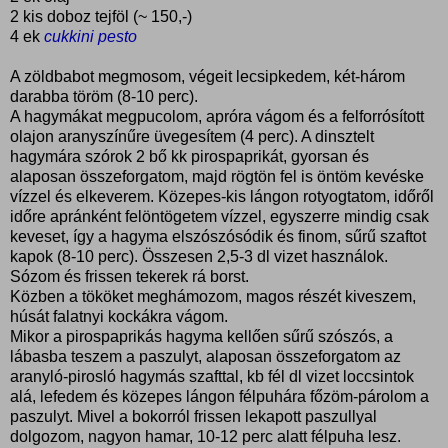
2 kis doboz tejföl (~ 150,-)
4 ek
cukkini pesto
A zöldbabot megmosom, végeit lecsipkedem, két-három
darabba töröm (8-10 perc).
A hagymákat megpucolom, apróra vágom és a felforrósított
olajon aranyszínűre üvegesítem (4 perc). A dinsztelt
hagymára szórok 2 bő kk pirospaprikát, gyorsan és
alaposan összeforgatom, majd rögtön fel is öntöm kevéske
vízzel és elkeverem. Közepes-kis lángon rotyogtatom, időről
időre apránként felöntögetem vízzel, egyszerre mindig csak
keveset, így a hagyma elszószósódik és finom, sűrű szaftot
kapok (8-10 perc). Összesen 2,5-3 dl vizet használok.
Sózom és frissen tekerek rá borst.
Közben a tököket meghámozom, magos részét kiveszem,
húsát falatnyi kockákra vágom.
Mikor a pirospaprikás hagyma kellően sűrű szószós, a
lábasba teszem a paszulyt, alaposan összeforgatom az
aranyló-pirosló hagymás szafttal, kb fél dl vizet loccsintok
alá, lefedem és közepes lángon félpuhára főzöm-párolom a
paszulyt. Mivel a bokorról frissen lekapott paszullyal
dolgozom, nagyon hamar, 10-12 perc alatt félpuha lesz.