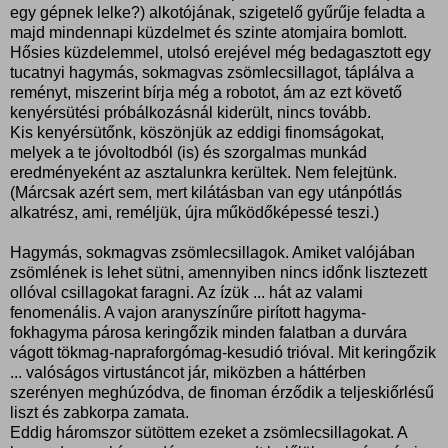
egy gépnek lelke?) alkotójának, szigetelő gyűrűje feladta a
majd mindennapi küzdelmet és szinte atomjaira bomlott.
Hősies küzdelemmel, utolsó erejével még bedagasztott egy
tucatnyi hagymás, sokmagvas zsömlecsillagot, táplálva a
reményt, miszerint bírja még a robotot, ám az ezt követő
kenyérsütési próbálkozásnál kiderült, nincs tovább.
Kis kenyérsütőnk, köszönjük az eddigi finomságokat,
melyek a te jóvoltodból (is) és szorgalmas munkád
eredményeként az asztalunkra kerültek. Nem felejtünk.
(Márcsak azért sem, mert kilátásban van egy utánpótlás
alkatrész, ami, reméljük, újra működőképessé teszi.)
Hagymás, sokmagvas zsömlecsillagok. Amiket valójában
zsömlének is lehet sütni, amennyiben nincs időnk lisztezett
ollóval csillagokat faragni. Az ízük ... hát az valami
fenomenális. A vajon aranyszínűre pirított hagyma-
fokhagyma párosa keringőzik minden falatban a durvára
vágott tökmag-napraforgómag-kesudió trióval. Mit keringőzik
... valóságos virtustáncot jár, miközben a háttérben
szerényen meghúzódva, de finoman érződik a teljeskiőrlésű
liszt és zabkorpa zamata.
Eddig háromszor sütöttem ezeket a zsömlecsillagokat. A