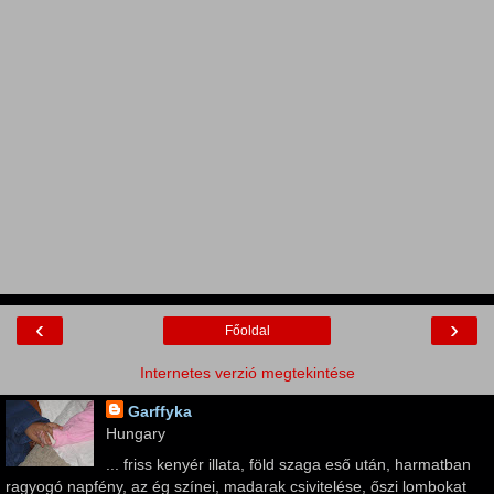
‹
›
Főoldal
Internetes verzió megtekintése
Garffyka
Hungary
... friss kenyér illata, föld szaga eső után, harmatban
ragyogó napfény, az ég színei, madarak csivitelése, őszi lombokat