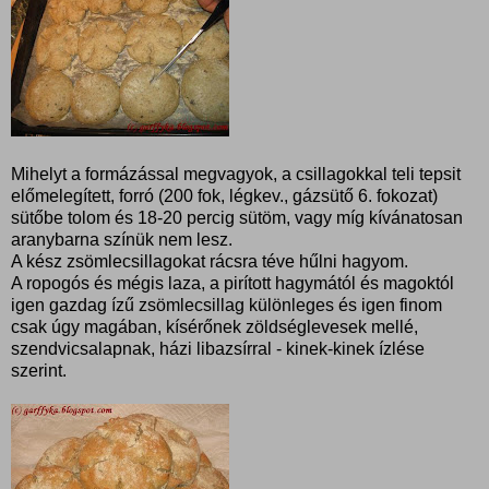
Mihelyt a formázással megvagyok, a csillagokkal teli tepsit
előmelegített, forró (200 fok, légkev., gázsütő 6. fokozat)
sütőbe tolom és 18-20 percig sütöm, vagy míg kívánatosan
aranybarna színük nem lesz.
A kész zsömlecsillagokat rácsra téve hűlni hagyom.
A ropogós és mégis laza, a pirított hagymától és magoktól
igen gazdag ízű zsömlecsillag különleges és igen finom
csak úgy magában, kísérőnek zöldséglevesek mellé,
szendvicsalapnak, házi libazsírral - kinek-kinek ízlése
szerint.