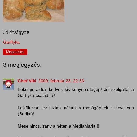
Jó étvágyat!
Garffyka
Megosztás
3 megjegyzés:
Chef Viki
2009. február 23. 22:33
Béke poraidra, kedves kis kenyérsütőgép! Jól szolgáltál a
Garffyka-családnál!
Lelkük van, ez biztos, nálunk a mosógépnek is neve van
(Borika)!
Mese nincs, irány a héten a MediaMarkt!!!