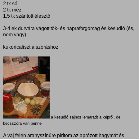
2 tk só
2 tk méz
1,5 tk szárított élesztő
3-4 ek durvára vágott tök- és napraforgómag és kesudió (és,
nem vagy)
kukoricaliszt a szóráshoz
a kesudió sajnos lemaradt a képről, de
becsszóra van benne
A vaj felén aranyszínűre pirítom az aprózott hagymát és