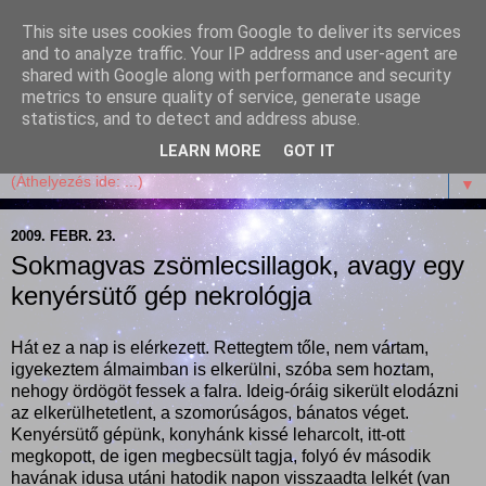
This site uses cookies from Google to deliver its services
Garffyka
and to analyze traffic. Your IP address and user-agent are
shared with Google along with performance and security
metrics to ensure quality of service, generate usage
Szösszenetek a konyhámból, az életemből. Mosollyal,
statistics, and to detect and address abuse.
receptekkel, vidámsággal, marcipánnal, csokival.
LEARN MORE
GOT IT
▼
2009. FEBR. 23.
Sokmagvas zsömlecsillagok, avagy egy
kenyérsütő gép nekrológja
Hát ez a nap is elérkezett. Rettegtem tőle, nem vártam,
igyekeztem álmaimban is elkerülni, szóba sem hoztam,
nehogy ördögöt fessek a falra. Ideig-óráig sikerült elodázni
az elkerülhetetlent, a szomorúságos, bánatos véget.
Kenyérsütő gépünk, konyhánk kissé leharcolt, itt-ott
megkopott, de igen megbecsült tagja, folyó év második
havának idusa utáni hatodik napon visszaadta lelkét (van