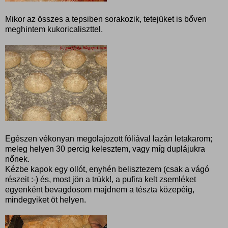
Mikor az összes a tepsiben sorakozik, tetejüket is bőven
meghintem kukoricaliszttel.
Egészen vékonyan megolajozott fóliával lazán letakarom;
meleg helyen 30 percig kelesztem, vagy míg duplájukra
nőnek.
Kézbe kapok egy ollót, enyhén belisztezem (csak a vágó
részeit :-) és, most jön a trükk!, a pufira kelt zsemléket
egyenként bevagdosom majdnem a tészta közepéig,
mindegyiket öt helyen.