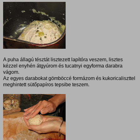
A puha állagú tésztát lisztezett lapítóra veszem, lisztes
kézzel enyhén átgyúrom és tucatnyi egyforma darabra
vágom.
Az egyes darabokat gömböccé formázom és kukoricaliszttel
meghintett sütőpapíros tepsibe teszem.