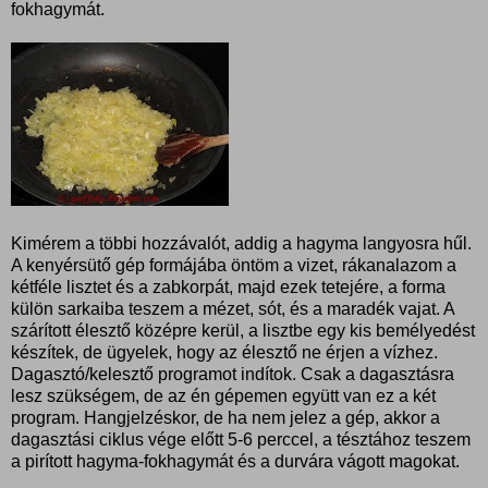
fokhagymát.
Kimérem a többi hozzávalót, addig a hagyma langyosra hűl.
A kenyérsütő gép formájába öntöm a vizet, rákanalazom a
kétféle lisztet és a zabkorpát, majd ezek tetejére, a forma
külön sarkaiba teszem a mézet, sót, és a maradék vajat. A
szárított élesztő középre kerül, a lisztbe egy kis bemélyedést
készítek, de ügyelek, hogy az élesztő ne érjen a vízhez.
Dagasztó/kelesztő programot indítok. Csak a dagasztásra
lesz szükségem, de az én gépemen együtt van ez a két
program. Hangjelzéskor, de ha nem jelez a gép, akkor a
dagasztási ciklus vége előtt 5-6 perccel, a tésztához teszem
a pirított hagyma-fokhagymát és a durvára vágott magokat.