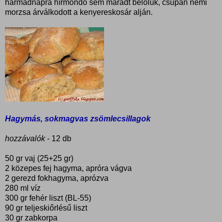
harmadnapra hírmondó sem maradt belőlük, csupán némi
morzsa árválkodott a kenyereskosár alján.
Hagymás, sokmagvas zsömlecsillagok
hozzávalók
- 12 db
50 gr vaj (25+25 gr)
2 közepes fej hagyma, apróra vágva
2 gerezd fokhagyma, aprózva
280 ml víz
300 gr fehér liszt (BL-55)
90 gr teljeskiőrlésű liszt
30 gr zabkorpa