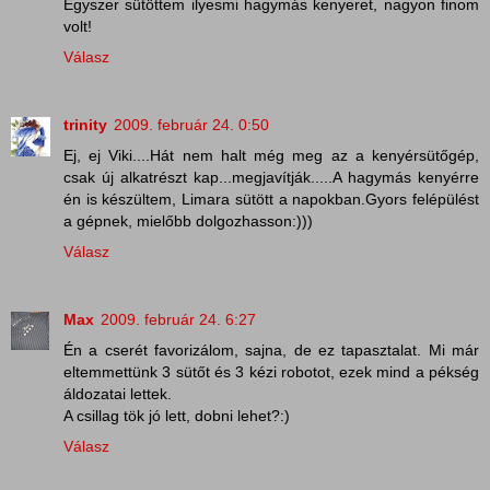
Egyszer sütöttem ilyesmi hagymás kenyeret, nagyon finom
volt!
Válasz
trinity
2009. február 24. 0:50
Ej, ej Viki....Hát nem halt még meg az a kenyérsütőgép,
csak új alkatrészt kap...megjavítják.....A hagymás kenyérre
én is készültem, Limara sütött a napokban.Gyors felépülést
a gépnek, mielőbb dolgozhasson:)))
Válasz
Max
2009. február 24. 6:27
Én a cserét favorizálom, sajna, de ez tapasztalat. Mi már
eltemmettünk 3 sütőt és 3 kézi robotot, ezek mind a pékség
áldozatai lettek.
A csillag tök jó lett, dobni lehet?:)
Válasz