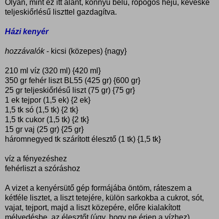
Olyan, mint ez itt alant, könnyű belű, ropogós héjú, kevéske
teljeskiőrlésű liszttel gazdagítva.
Házi kenyér
hozzávalók
- kicsi (közepes) {nagy}
210 ml víz (320 ml) {420 ml}
350 gr fehér liszt BL55 (425 gr) {600 gr}
25 gr teljeskiőrlésű liszt (75 gr) {75 gr}
1 ek tejpor (1,5 ek) {2 ek}
1,5 tk só (1,5 tk) {2 tk}
1,5 tk cukor (1,5 tk) {2 tk}
15 gr vaj (25 gr) {25 gr}
háromnegyed tk szárított élesztő (1 tk) {1,5 tk}
víz a fényezéshez
fehérliszt a szóráshoz
A vizet a kenyérsütő gép formájába öntöm, ráteszem a
kétféle lisztet, a liszt tetejére, külön sarkokba a cukrot, sót,
vajat, tejport, majd a liszt közepére, előre kialakított
mélyedésbe, az élesztőt (úgy, hogy ne érjen a vízhez).