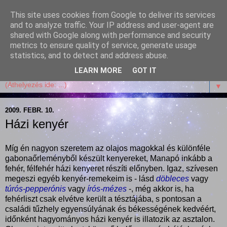
This site uses cookies from Google to deliver its services
Garffyka
and to analyze traffic. Your IP address and user-agent are
shared with Google along with performance and security
metrics to ensure quality of service, generate usage
Szösszenetek a konyhámból, az életemből. Mosollyal,
statistics, and to detect and address abuse.
receptekkel, vidámsággal, marcipánnal, csokival.
LEARN MORE
GOT IT
▼
2009. FEBR. 10.
Házi kenyér
Míg én nagyon szeretem az olajos magokkal és különféle
gabonaőrleményből készült kenyereket, Manapó inkább a
fehér, félfehér házi kenyeret részíti előnyben. Igaz, szívesen
megeszi egyéb kenyér-remekeim is - lásd
döbleces
vagy
túrós-pepperónis
vagy
írós-mézes
-, még akkor is, ha
fehérliszt csak elvétve került a tésztájába, s pontosan a
családi tűzhely egyensúlyának és békességének kedvéért,
időnként hagyományos házi kenyér is illatozik az asztalon.