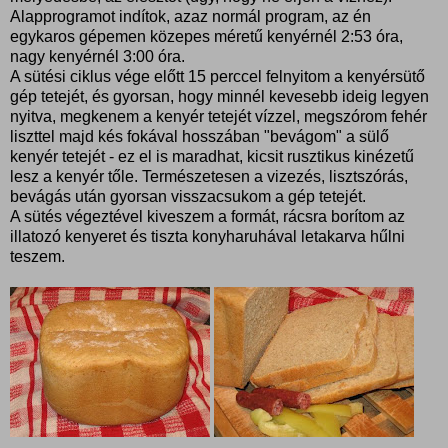
Alapprogramot indítok, azaz normál program, az én
egykaros gépemen közepes méretű kenyérnél 2:53 óra,
nagy kenyérnél 3:00 óra.
A sütési ciklus vége előtt 15 perccel felnyitom a kenyérsütő
gép tetejét, és gyorsan, hogy minnél kevesebb ideig legyen
nyitva, megkenem a kenyér tetejét vízzel, megszórom fehér
liszttel majd kés fokával hosszában "bevágom" a sülő
kenyér tetejét - ez el is maradhat, kicsit rusztikus kinézetű
lesz a kenyér tőle. Természetesen a vizezés, lisztszórás,
bevágás után gyorsan visszacsukom a gép tetejét.
A sütés végeztével kiveszem a formát, rácsra borítom az
illatozó kenyeret és tiszta konyharuhával letakarva hűlni
teszem.