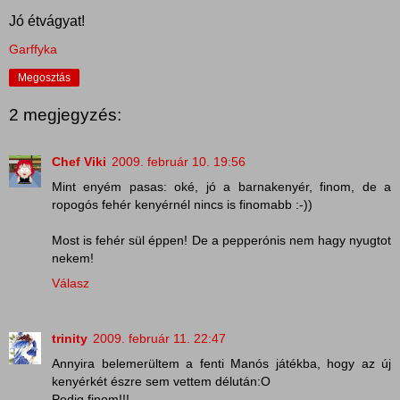
Jó étvágyat!
Garffyka
Megosztás
2 megjegyzés:
Chef Viki
2009. február 10. 19:56
Mint enyém pasas: oké, jó a barnakenyér, finom, de a
ropogós fehér kenyérnél nincs is finomabb :-))
Most is fehér sül éppen! De a pepperónis nem hagy nyugtot
nekem!
Válasz
trinity
2009. február 11. 22:47
Annyira belemerültem a fenti Manós játékba, hogy az új
kenyérkét észre sem vettem délután:O
Pedig finom!!!