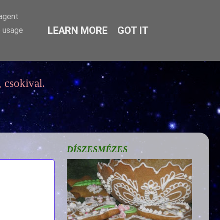
-agent
LEARN MORE
GOT IT
e usage
 csokival.
DÍSZESMÉZES