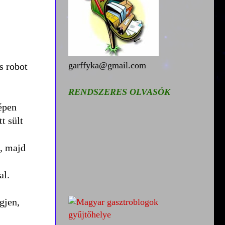
garffyka@gmail.com
s robot
RENDSZERES OLVASÓK
épen
t sült
m, majd
al.
gjen,