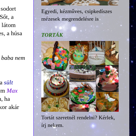
 sodort
Egyedi, kézműves, csipkedíszes
Sőt, a
mézesek megrendelésre is
t látom
s, a húsa
TORTÁK
,
baba nem
 a
sült
tem
Max
, ha
kor akár
Tortát szeretnél rendelni? Kérlek,
írj nekem.