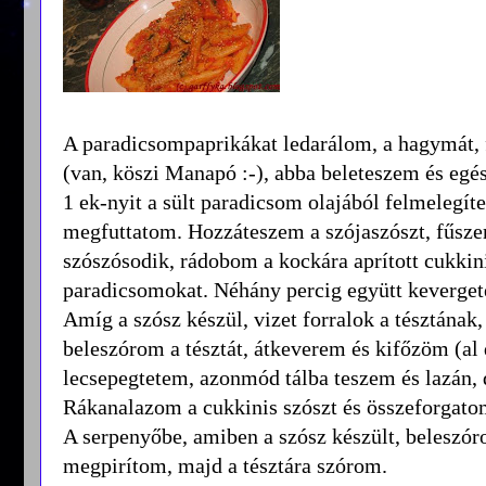
A paradicsompaprikákat ledarálom, a hagymát,
(van, köszi Manapó :-), abba beleteszem és egé
1 ek-nyit a sült paradicsom olajából felmelegí
megfuttatom. Hozzáteszem a szójaszószt, fűsze
szószósodik, rádobom a kockára aprított cukkinit
paradicsomokat. Néhány percig együtt kevergete
Amíg a szósz készül, vizet forralok a tésztána
beleszórom a tésztát, átkeverem és kifőzöm (al d
lecsepegtetem, azonmód tálba teszem és lazán, 
Rákanalazom a cukkinis szószt és összeforgatom.
A serpenyőbe, amiben a szósz készült, beleszó
megpirítom, majd a tésztára szórom.