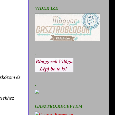
VIDÉK ÍZE
.
cskózom és
.
elekhez
GASZTRO.RECEPTEM