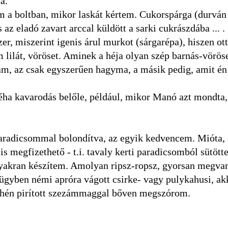
a.
m a boltban, mikor laskát kértem. Cukorspárga (durván
az eladó zavart arccal küldött a sarki cukrászdába ... . 
er, miszerint igenis árul murkot (sárgarépa), hiszen ot
lilát, vöröset. Aminek a héja olyan szép barnás-vöröse
m, az csak egyszerűen hagyma, a másik pedig, amit én
néha kavarodás belőle, például, mikor Manó azt mondta
paradicsommal bolondítva, az egyik kedvencem. Mióta,
is megfizethető - t.i. tavaly kerti paradicsomból sütöt
 gyakran készítem. Amolyan ripsz-ropsz, gyorsan megvan
ügyben némi apróra vágott csirke- vagy pulykahusi, ak
enyhén pirított szezámmaggal bőven megszórom.