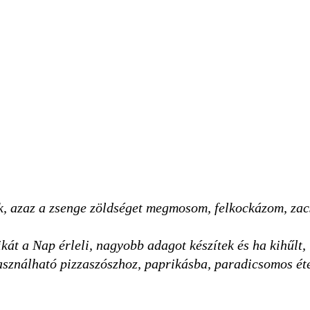
ok, azaz a zsenge zöldséget megmosom, felkockázom, za
át a Nap érleli, nagyobb adagot készítek és ha kihűlt,
sználható pizzaszószhoz, paprikásba, paradicsomos ét