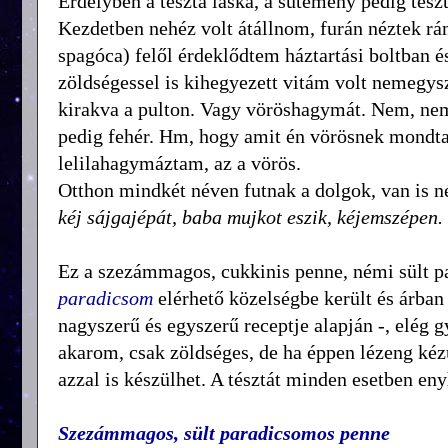
Erdélyben a tészta laska, a sütemény pedig tészt
Kezdetben nehéz volt átállnom, furán néztek rá
spagóca) felől érdeklődtem háztartási boltban és 
zöldségessel is kihegyezett vitám volt nemegysz
kirakva a pulton. Vagy vöröshagymát. Nem, nem 
pedig fehér. Hm, hogy amit én vörösnek mondta
lelilahagymáztam, az a vörös.
Otthon mindkét néven futnak a dolgok, van is 
kéj sájgajépát, baba mujkot eszik, kéjemszépen.
Ez a szezámmagos, cukkinis penne, némi sült 
paradicsom
elérhető közelségbe került és árban 
nagyszerű és egyszerű receptje alapján -, elég
akarom, csak zöldséges, de ha éppen lézeng kéz
azzal is készülhet. A tésztát minden esetben 
Szezámmagos, sült paradicsomos penne