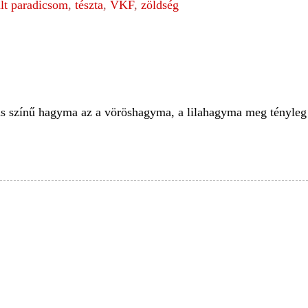
ült paradicsom
,
tészta
,
VKF
,
zöldség
nás színű hagyma az a vöröshagyma, a lilahagyma meg tényleg