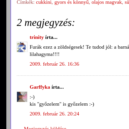
Címkék:
cukkini
,
gyors és könnyű
,
olajos magvak
,
s
2 megjegyzés:
trinity
írta...
Furák ezez a zöldségesek! Te tudod jól: a bar
lilahagyma!!!!
2009. február 26. 16:36
Garffyka
írta...
:-)
kis "győzelem" is győzelem :-)
2009. február 26. 20:24
Megjegyzés küldése