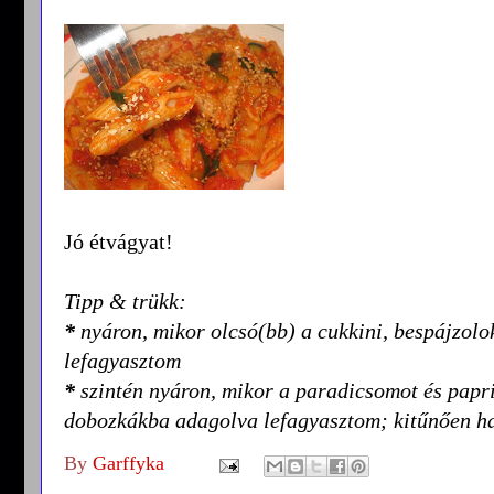
Jó étvágyat!
Tipp & trükk:
*
nyáron, mikor olcsó(bb) a cukkini, bespájzol
lefagyasztom
*
szintén nyáron, mikor a paradicsomot és paprik
dobozkákba adagolva lefagyasztom; kitűnően ha
By
Garffyka