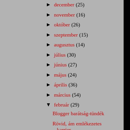
►
december
(25)
►
november
(16)
►
október
(26)
►
szeptember
(15)
►
augusztus
(14)
►
július
(30)
►
június
(27)
►
május
(24)
►
április
(36)
►
március
(54)
▼
február
(29)
Blogger barátság-tündék
Rövid, ám emlékezetes
karrier ...