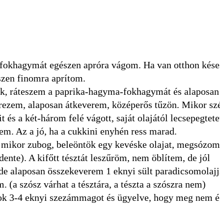
 fokhagymát egészen apróra vágom. Ha van otthon kése
szen finomra aprítom.
tek, ráteszem a paprika-hagyma-fokhagymát és alaposan
rezem, alaposan átkeverem, középerős tűzön. Mikor sz
 és a két-három felé vágott, saját olajától lecsepegtetet
m. Az a jó, ha a cukkini enyhén ress marad.
k, mikor zubog, beleöntök egy kevéske olajat, megsózo
ente). A kifőtt tésztát leszűröm, nem öblítem, de jól
de alaposan összekeverem 1 eknyi sült paradicsomolajj
 (a szósz várhat a tésztára, a tészta a szószra nem)
rok 3-4 eknyi szezámmagot és ügyelve, hogy meg nem é