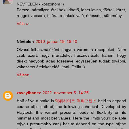
NÉVTELEN - köszönöm :)
Persze, bármilyen étel beküldhető, lehet leves, főétel, köret,
reggeli-vacsora, tízóraira pakolnivaló, édesség, sütemény.
Válasz
Névtelen
2010. január 18. 19:40
Olvasó-felhasználóként nagyon várom a recepteket. Nem
csak azért, hogy maradékot hasznosítsak, hanem hogy
direkt nagyobb adag főzésével egyszerűen tudjak további,
változatos ételeket előállítani. Csilla :)
Válasz
zaveyibanez
2022. november 5. 14:25
Half of your stake is
먹튀사이트 먹튀프렌즈
held to depend
course of|in path of} the following spherical. Developed by
Playtech, this variant presents loads of flexibility on its
minimal and most bet values. Here the limits you'll be able
to|you presumably can} bet to depend on the type of|the