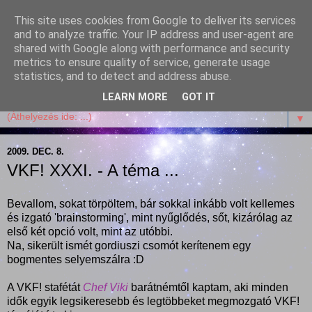
This site uses cookies from Google to deliver its services
Garffyka
and to analyze traffic. Your IP address and user-agent are
shared with Google along with performance and security
metrics to ensure quality of service, generate usage
Szösszenetek a konyhámból, az életemből. Mosollyal,
statistics, and to detect and address abuse.
receptekkel, vidámsággal, marcipánnal, csokival.
LEARN MORE
GOT IT
▼
2009. DEC. 8.
VKF! XXXI. - A téma ...
Bevallom, sokat törpöltem, bár sokkal inkább volt kellemes
és izgató 'brainstorming', mint nyűglődés, sőt, kizárólag az
első két opció volt, mint az utóbbi.
Na, sikerült ismét gordiuszi csomót kerítenem egy
bogmentes selyemszálra :D
A VKF! stafétát
Chef Viki
barátnémtől kaptam, aki minden
idők egyik legsikeresebb és legtöbbeket megmozgató VKF!