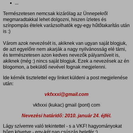
...
Természetesen nemcsak kizárólag az Ünnepekről
megmaradtakkal lehet dolgozni, hiszen ízletes és
színpompás ételek varázsolhatók egy-egy hűtőtakarítás után
is :)
Várom azok nevezését is, akiknek van ugyan saját blogjuk,
de azt egyelőre nem akarják a nagy nyilvánosság elé tárni,
és természetesen azon kedves nevezők pályaműveit is,
akiknek (még :) nincs saját blogjuk. Ezek a nevezések az én
blogomon, a beküldő nevével fognak megjelenni.
Ide kérnék tisztelettel egy linket küldeni a post megjelenése
után:
vkfxxxi@gmail.com
vkfxxxi (kukac) gmail (pont) com
Nevezési határidő: 2010. január 24. éjfél.
Lágy szívemre való tekintettel - s a VKF! hagyományokat
hűen követve - egy-két nap csúszás belefér :)