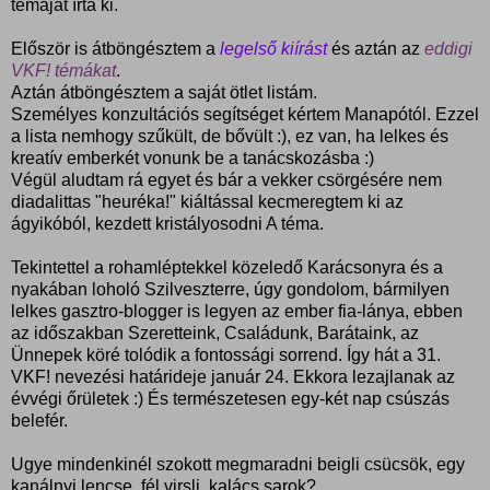
témáját írta ki.
Először is átböngésztem a
legelső kiírást
és aztán az
eddigi
VKF! témákat
.
Aztán átböngésztem a saját ötlet listám.
Személyes konzultációs segítséget kértem Manapótól. Ezzel
a lista nemhogy szűkült, de bővült :), ez van, ha lelkes és
kreatív emberkét vonunk be a tanácskozásba :)
Végül aludtam rá egyet és bár a vekker csörgésére nem
diadalittas "heuréka!" kiáltással kecmeregtem ki az
ágyikóból, kezdett kristályosodni A téma.
Tekintettel a rohamléptekkel közeledő Karácsonyra és a
nyakában loholó Szilveszterre, úgy gondolom, bármilyen
lelkes gasztro-blogger is legyen az ember fia-lánya, ebben
az időszakban Szeretteink, Családunk, Barátaink, az
Ünnepek köré tolódik a fontossági sorrend. Így hát a
31.
VKF! nevezési határideje január 24. Ekkora lezajlanak az
évvégi őrületek :) És
természetesen egy-két nap csúszás
belefér.
Ugye mindenkinél szokott megmaradni beigli csücsök, egy
kanálnyi lencse, fél virsli, kalács sarok?