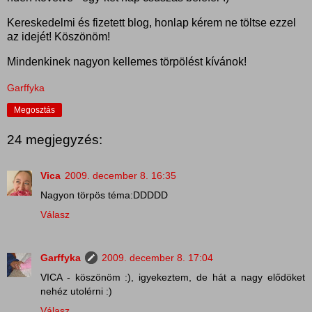
Kereskedelmi és fizetett blog, honlap kérem ne töltse ezzel
az idejét! Köszönöm!
Mindenkinek nagyon kellemes törpölést kívánok!
Garffyka
Megosztás
24 megjegyzés:
Vica
2009. december 8. 16:35
Nagyon törpös téma:DDDDD
Válasz
Garffyka
2009. december 8. 17:04
VICA - köszönöm :), igyekeztem, de hát a nagy elődöket
nehéz utolérni :)
Válasz