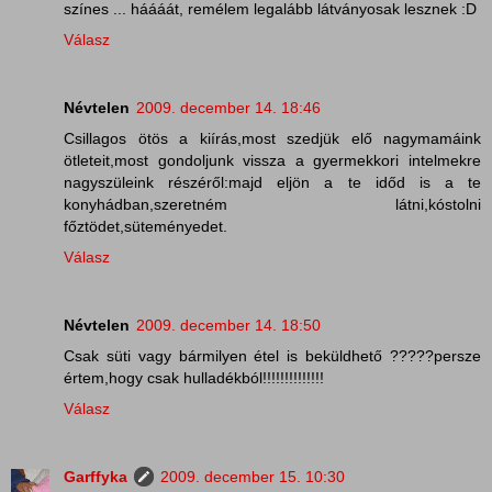
színes ... háááát, remélem legalább látványosak lesznek :D
Válasz
Névtelen
2009. december 14. 18:46
Csillagos ötös a kiírás,most szedjük elő nagymamáink
ötleteit,most gondoljunk vissza a gyermekkori intelmekre
nagyszüleink részéről:majd eljön a te időd is a te
konyhádban,szeretném látni,kóstolni
főztödet,süteményedet.
Válasz
Névtelen
2009. december 14. 18:50
Csak süti vagy bármilyen étel is beküldhető ?????persze
értem,hogy csak hulladékból!!!!!!!!!!!!!!
Válasz
Garffyka
2009. december 15. 10:30