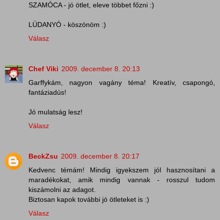
SZAMÓCA - jó ötlet, eleve többet főzni :)
LÚDANYÓ - köszönöm :)
Válasz
Chef Viki
2009. december 8. 20:13
Garffykám, nagyon vagány téma! Kreatív, csapongó,
fantáziadús!
Jó mulatság lesz!
Válasz
BeckZsu
2009. december 8. 20:17
Kedvenc témám! Mindig igyekszem jól hasznosítani a
maradékokat, amik mindig vannak - rosszul tudom
kiszámolni az adagot.
Biztosan kapok további jó ötleteket is :)
Válasz