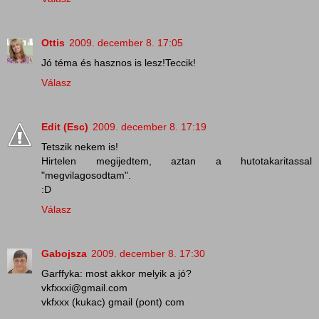
Ottis
2009. december 8. 17:05
Jó téma és hasznos is lesz!Teccik!
Válasz
Edit (Esc)
2009. december 8. 17:19
Tetszik nekem is!
Hirtelen megijedtem, aztan a hutotakaritassal
"megvilagosodtam".
:D
Válasz
Gabojsza
2009. december 8. 17:30
Garffyka: most akkor melyik a jó?
vkfxxxi@gmail.com
vkfxxx (kukac) gmail (pont) com