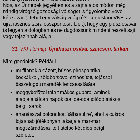
Nos, az Ünnepek jegyében és a sajnálatos módon még
mindig virágzó gazdasági válságot is figyelembe véve -
képzavar :), lehet egy válság virágzó? - a mostani VKF! az
újrahasznosításra összpontosít. De :), hogy egy plusz csavar
is legyen a dologban és ne dugdossunk mindent reszelt sajt
vagy tejszínhab alá, a
31. VKF! témája
Újrahasznosítva, színesen, tarkán
Mire gondolok? Például
muffinnak álcázott, húsos pirospaprika
kockákkal, zöldborsóval színesített, tojással
összefogott maradék lencsesalátára,
meggybefőttel tálalt mákos gubára, aminek
alapja a tálcán napok óta ide-oda tolódó mákos
beigli sarok,
ananásszal bolondított 'tálbasültre', ahol a cukros
tojáshab jótékonyan takarja a már-már
megszáradásra ítélt utolsó két diós beigli
szeletet,