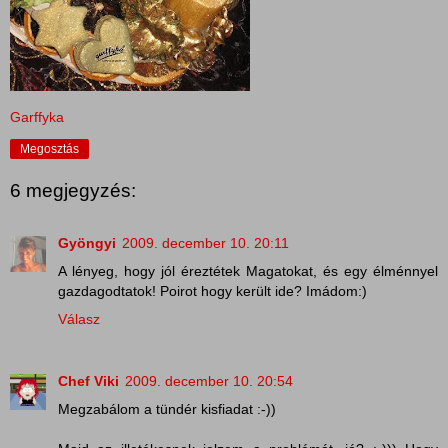
Garffyka
Megosztás
6 megjegyzés:
Gyöngyi
2009. december 10. 20:11
A lényeg, hogy jól éreztétek Magatokat, és egy élménnyel
gazdagodtatok! Poirot hogy került ide? Imádom:)
Válasz
Chef Viki
2009. december 10. 20:54
Megzabálom a tündér kisfiadat :-))