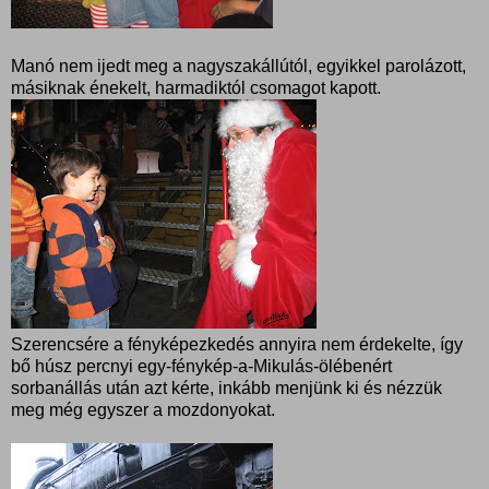
Manó nem ijedt meg a nagyszakállútól, egyikkel parolázott,
másiknak énekelt, harmadiktól csomagot kapott.
Szerencsére a fényképezkedés annyira nem érdekelte, így
bő húsz percnyi egy-fénykép-a-Mikulás-ölébenért
sorbanállás után azt kérte, inkább menjünk ki és nézzük
meg még egyszer a mozdonyokat.