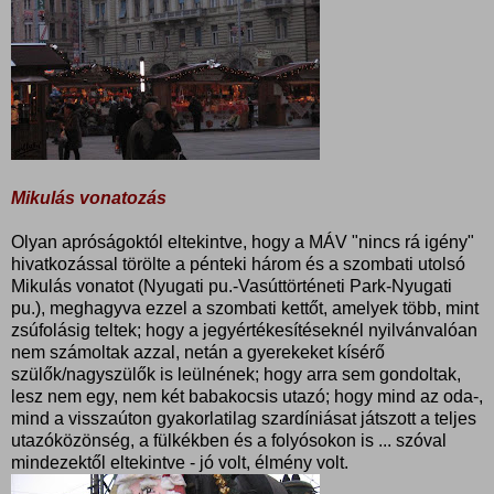
Mikulás vonatozás
Olyan apróságoktól eltekintve, hogy a MÁV "nincs rá igény"
hivatkozással törölte a pénteki három és a szombati utolsó
Mikulás vonatot (Nyugati pu.-Vasúttörténeti Park-Nyugati
pu.), meghagyva ezzel a szombati kettőt, amelyek több, mint
zsúfolásig teltek; hogy a jegyértékesítéseknél nyilvánvalóan
nem számoltak azzal, netán a gyerekeket kísérő
szülők/nagyszülők is leülnének; hogy arra sem gondoltak,
lesz nem egy, nem két babakocsis utazó; hogy mind az oda-,
mind a visszaúton gyakorlatilag szardíniásat játszott a teljes
utazóközönség, a fülkékben és a folyósokon is ... szóval
mindezektől eltekintve - jó volt, élmény volt.