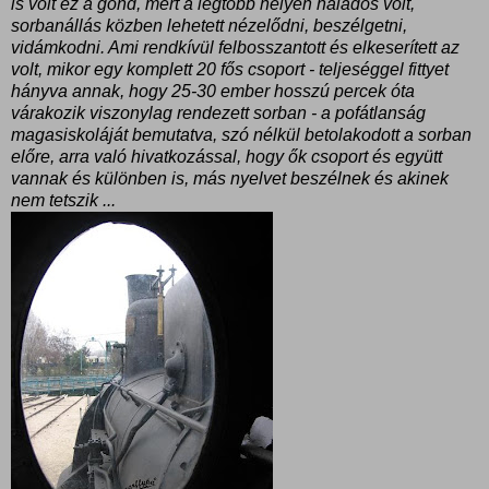
is volt ez a gond, mert a legtöbb helyen haladós volt,
sorbanállás közben lehetett nézelődni, beszélgetni,
vidámkodni. Ami rendkívül felbosszantott és elkeserített az
volt, mikor egy komplett 20 fős csoport - teljeséggel fittyet
hányva annak, hogy 25-30 ember hosszú percek óta
várakozik viszonylag rendezett sorban - a pofátlanság
magasiskoláját bemutatva, szó nélkül betolakodott a sorban
előre, arra való hivatkozással, hogy ők csoport és együtt
vannak és különben is, más nyelvet beszélnek és akinek
nem tetszik ...