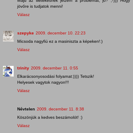
Majd az illetékesnek jelzem a problémát, jó? ;-))) Hogy
jövőre is tudjatok menni!
Válasz
szepyke
2009. december 10. 22:23
Micsoda nagyfiú ez a masiniszta a képeken!:)
Válasz
trinity
2009. december 11. 0:55
Elkarácsonyosodási folyamat:)))) Tetszik!
Helyesek vagytok nagyon!!!
Válasz
Névtelen
2009. december 11. 8:38
Köszönjük a kedves beszámolót! :)
Válasz