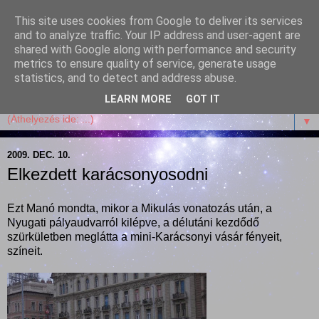
This site uses cookies from Google to deliver its services
Garffyka
and to analyze traffic. Your IP address and user-agent are
shared with Google along with performance and security
metrics to ensure quality of service, generate usage
Szösszenetek a konyhámból, az életemből. Mosollyal,
statistics, and to detect and address abuse.
receptekkel, vidámsággal, marcipánnal, csokival.
LEARN MORE
GOT IT
▼
2009. DEC. 10.
Elkezdett karácsonyosodni
Ezt Manó mondta, mikor a Mikulás vonatozás után, a
Nyugati pályaudvarról kilépve, a délutáni kezdődő
szürkületben meglátta a mini-Karácsonyi vásár fényeit,
színeit.