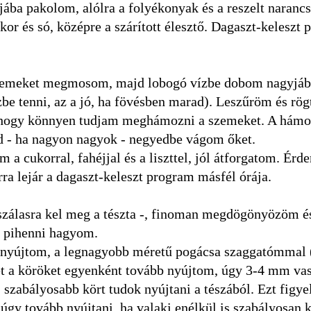
ába pakolom, alólra a folyékonyak és a reszelt narancs
cukor és só, középre a szárított élesztő. Dagaszt-keleszt
 szemeket megmosom, majd lobogó vízbe dobom nagyjáb
be tenni, az a jó, ha fövésben marad). Leszűröm és rög
, hogy könnyen tudjam meghámozni a szemeket. A hámo
d - ha nagyon nagyok - negyedbe vágom őket.
 cukorral, fahéjjal és a liszttel, jól átforgatom. Érd
rra lejár a dagaszt-keleszt program másfél órája.
p szálasra kel meg a tészta -, finoman megdögönyözöm é
g pihenni hagyom.
a nyújtom, a legnagyobb méretű pogácsa szaggatómmal
et a köröket egyenként tovább nyújtom, úgy 3-4 mm vas
 szabályosabb kört tudok nyújtani a tészából. Ezt figy
gy tovább nyújtani, ha valaki enélkül is szabályosan k