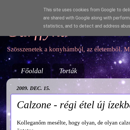
This site uses cookies from Google to deliv
are shared with Google along with perform
Garffyka
statistics, and to detect and address abus
Szösszenetek a konyhámból, az életemből. Mo
Főoldal
Torták
2009. DEC. 15.
Calzone - régi étel új ízek
Kolleganőm mesélte, hogy olyan, de olyan calzon