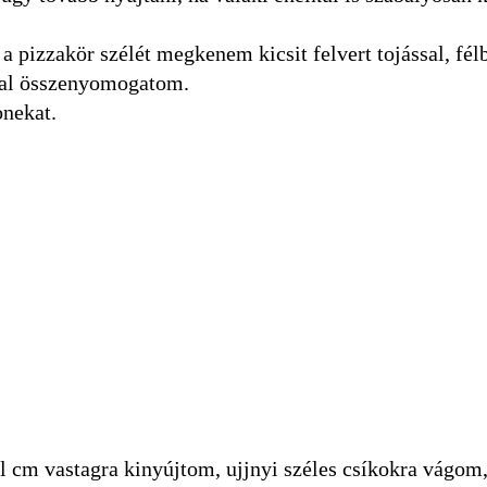
a pizzakör szélét megkenem kicsit felvert tojással, fé
ával összenyomogatom.
onekat.
él cm vastagra kinyújtom, ujjnyi széles csíkokra vágom