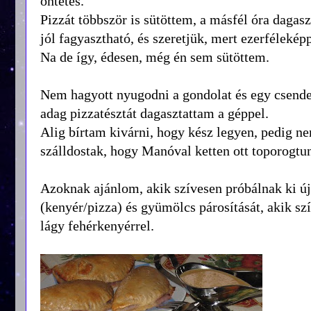
öntetes.
Pizzát többször is sütöttem, a másfél óra dagas
jól fagyasztható, és szeretjük, mert ezerféleképp
Na de így, édesen, még én sem sütöttem.
Nem hagyott nyugodni a gondolat és egy csende
adag pizzatésztát dagasztattam a géppel.
Alig bírtam kivárni, hogy kész legyen, pedig nem
szálldostak, hogy Manóval ketten ott toporogt
Azoknak ajánlom, akik szívesen próbálnak ki új 
(kenyér/pizza) és gyümölcs párosítását, akik sz
lágy fehérkenyérrel.