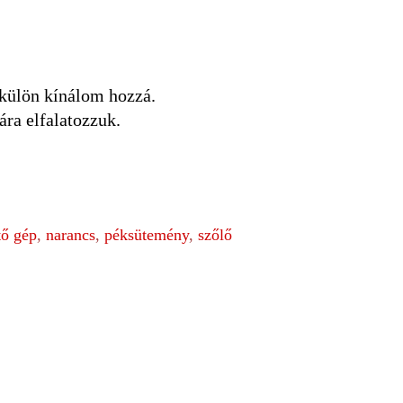
 külön kínálom hozzá.
ára elfalatozzuk.
tő gép
,
narancs
,
péksütemény
,
szőlő