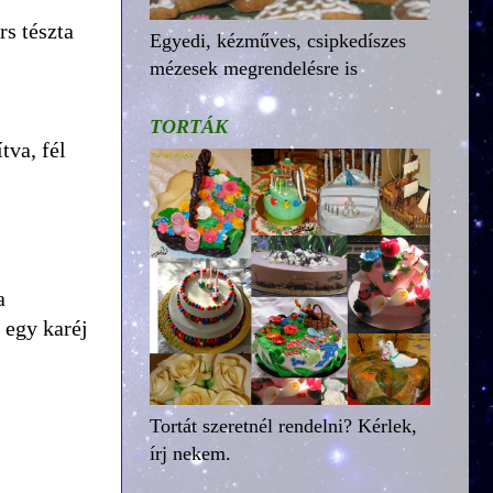
rs tészta
Egyedi, kézműves, csipkedíszes
mézesek megrendelésre is
TORTÁK
tva, fél
a
 egy karéj
Tortát szeretnél rendelni? Kérlek,
írj nekem.