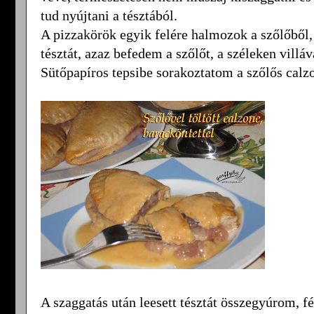
tud nyújtani a tésztából.
A pizzakörök egyik felére halmozok a szőlőből, 
tésztát, azaz befedem a szőlőt, a széleken vill
Sütőpapíros tepsibe sorakoztatom a szőlős calz
A szaggatás után leesett tésztát összegyúrom, f