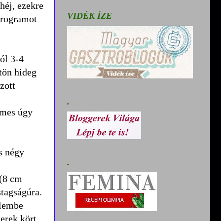
héj, ezekre
VIDÉK ÍZE
 programot
ól 3-4
tön hideg
zott
.
emes úgy
s négy
.
 (8 cm
tagságúra.
elembe
erek kört