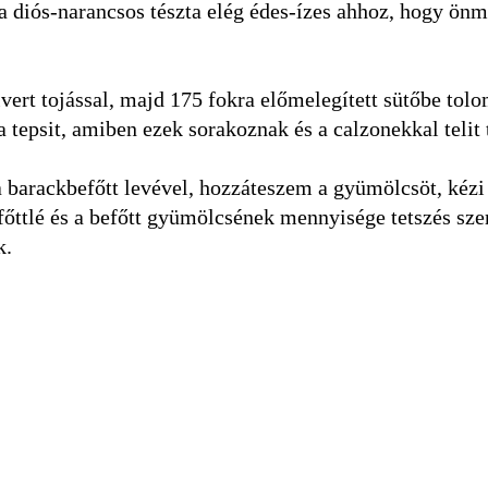
 a diós-narancsos tészta elég édes-ízes ahhoz, hogy ön
lvert tojással, majd 175 fokra előmelegített sütőbe tol
 tepsit, amiben ezek sorakoznak és a calzonekkal telit 
 barackbefőtt levével, hozzáteszem a gyümölcsöt, kézi
őttlé és a befőtt gyümölcsének mennyisége tetszés sze
k.