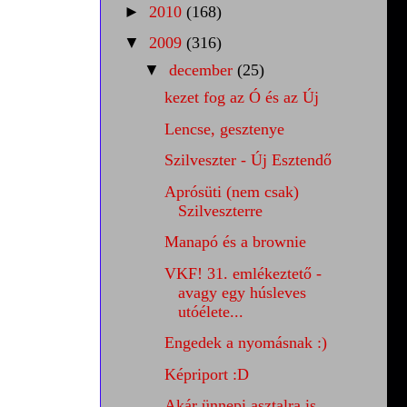
►
2010
(168)
▼
2009
(316)
▼
december
(25)
kezet fog az Ó és az Új
Lencse, gesztenye
Szilveszter - Új Esztendő
Aprósüti (nem csak)
Szilveszterre
Manapó és a brownie
VKF! 31. emlékeztető -
avagy egy húsleves
utóélete...
Engedek a nyomásnak :)
Képriport :D
Akár ünnepi asztalra is