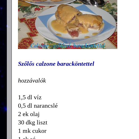
Szőlős calzone baracköntettel
hozzávalók
1,5 dl víz
0,5 dl narancslé
2 ek olaj
30 dkg liszt
1 mk cukor
1 ek só