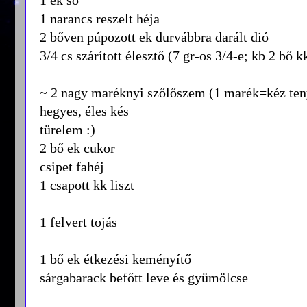
1 narancs reszelt héja
2 bőven púpozott ek durvábbra darált dió
3/4 cs szárított élesztő (7 gr-os 3/4-e; kb 2 bő k
~ 2 nagy maréknyi szőlőszem (1 marék=kéz te
hegyes, éles kés
türelem :)
2 bő ek cukor
csipet fahéj
1 csapott kk liszt
1 felvert tojás
1 bő ek étkezési keményítő
sárgabarack befőtt leve és gyümölcse