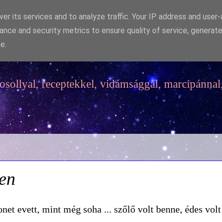
er its services and to analyze traffic. Your IP address and user
ance and security metrics to ensure quality of service, generat
e.
sollyal, receptekkel, vidámsággal, marcipánnal,
ben
et evett, mint még soha ... szőlő volt benne, édes volt 