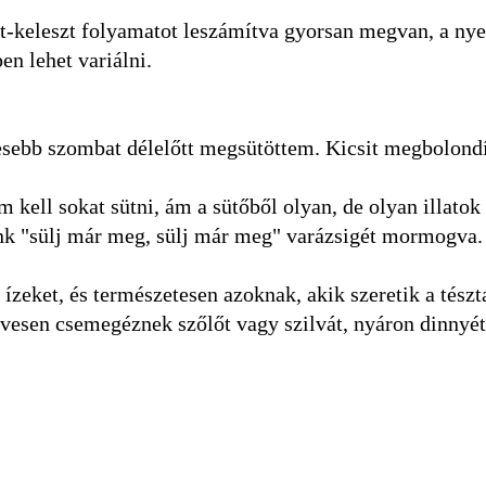
zt-keleszt folyamatot leszámítva gyorsan megvan, a nye
en lehet variálni.
sebb szombat délelőtt megsütöttem. Kicsit megbolondí
 kell sokat sütni, ám a sütőből olyan, de olyan illatok
unk "sülj már meg, sülj már meg" varázsigét mormogva.
ízeket, és természetesen azoknak, akik szeretik a tészt
ívesen csemegéznek szőlőt vagy szilvát, nyáron dinnyét