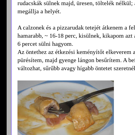
rudacskák sülnek majd, üresen, töltelék nélkül;
megállja a helyét.
A calzonek és a pizzarudak tetejét átkenem a fe
hamarabb, ~ 16-18 perc, kisülnek, kikapom azt a
6 percet sülni hagyom.
Az öntethez az étkezési keményítőt elkeverem a
pürésítem, majd gyenge lángon besűrítem. A bef
változhat, sűrűbb avagy hígabb öntetet szeretné