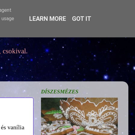
-agent
LEARN MORE
GOT IT
e usage
 csokival.
DÍSZESMÉZES
és vanília