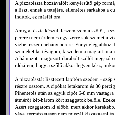
A pizzatészta hozzávalóit kenyérsütő gép formáj
a liszt, ennek a tetejére, ellentétes sarkakba a 
indítok, ez másfél óra.
Amíg a tészta készül, leszemezem a szőlőt, a
percre (nem érdemes egyszerre sok szemet a víz
vízbe teszem néhány percre. Ennyi elég ahhoz
szemeket kettévágom, kiszedem a magjait, maj
A hámozott-magozott-darabolt szőlőt megszórom a
időzíteni, hogy a szőlő akkor legyen kész, miko
A pizzatésztát lisztezett lapítóra szedem - szé
részre osztom. A cipókat letakarom és 30 perci
Pihentetés után az egyik cipót 6-8 mm vastagr
átmérő) két-három kört szaggatok belőle. Ezek
Azért szaggatom ki előbb, mert akkor kerekebb,
véve, természetesen nem muszáj kiszaggatni és ú