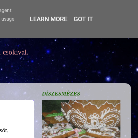
-agent
LEARN MORE
GOT IT
e usage
 csokival.
DÍSZESMÉZES
sőt,