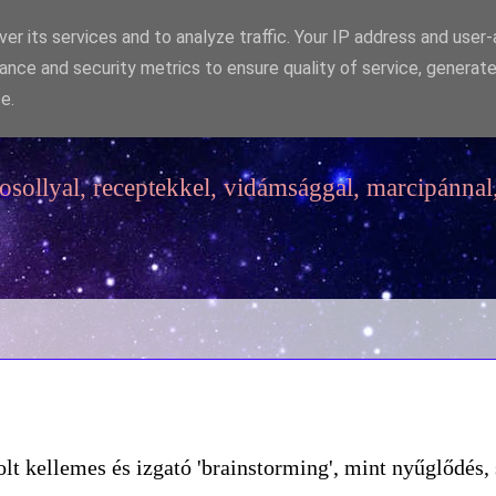
er its services and to analyze traffic. Your IP address and user
ance and security metrics to ensure quality of service, generat
e.
sollyal, receptekkel, vidámsággal, marcipánnal,
lt kellemes és izgató 'brainstorming', mint nyűglődés, 