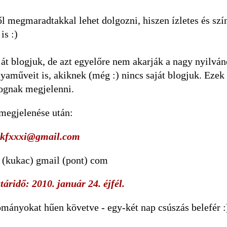
 megmaradtakkal lehet dolgozni, hiszen ízletes és sz
is :)
át blogjuk, de azt egyelőre nem akarják a nagy nyilván
yaműveit is, akiknek (még :) nincs saját blogjuk. Ezek
ognak megjelenni.
t megjelenése után:
vkfxxxi@gmail.com
 (kukac) gmail (pont) com
táridő: 2010. január 24. éjfél.
ományokat hűen követve - egy-két nap csúszás belefér :