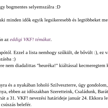
 egy bogmentes selyemszálra :D
aki minden idők egyik legsikeresebb és legtöbbeket 
án az
eddigi VKF! témákat
.
tól. Ezzel a lista nemhogy szűkült, de bővült :), ez v
zásba :)
re nem diadalittas "heuréka!" kiáltással kecmeregtem k
nyra és a nyakában loholó Szilveszterre, úgy gondolom
ánya, ebben az időszakban Szeretteink, Családunk, Barát
hát a
31. VKF! nevezési határideje január 24. Ekkora le
csúszás belefér.