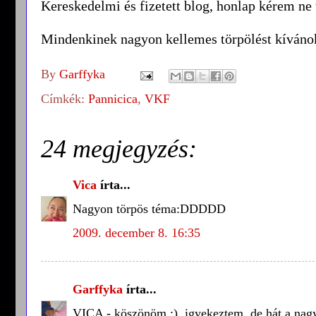
Kereskedelmi és fizetett blog, honlap kérem ne 
Mindenkinek nagyon kellemes törpölést kíváno
By
Garffyka
Címkék:
Pannicica
,
VKF
24 megjegyzés:
Vica
írta...
Nagyon törpös téma:DDDDD
2009. december 8. 16:35
Garffyka
írta...
VICA - köszönöm :), igyekeztem, de hát a nagy 