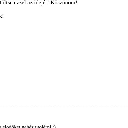
töltse ezzel az idejét! Köszönöm!
k!
elődöket nehéz utolérni :)