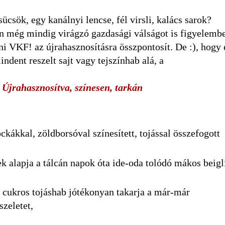
sök, egy kanálnyi lencse, fél virsli, kalács sarok?
n még mindig virágzó gazdasági válságot is figyelembe
ani VKF! az újrahasznosításra összpontosít. De :), hogy
ndent reszelt sajt vagy tejszínhab alá, a
a
Újrahasznosítva, színesen, tarkán
kákkal, zöldborsóval színesített, tojással összefogott
k alapja a tálcán napok óta ide-oda tolódó mákos beigl
 a cukros tojáshab jótékonyan takarja a már-már
szeletet,