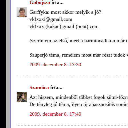
Gabojsza
írta...
Garffyka: most akkor melyik a jó?
vkfxxxi@gmail.com
vkfxxx (kukac) gmail (pont) com
(szerintem az első, mert a harmincadikon már 
Szuperjó téma, remélem most már részt tudok v
2009. december 8. 17:30
Szamóca
írta...
Azt hiszem, mindenből többet fogok sütni-főzni
De tényleg jó téma, ilyen újrahasznosítás során
2009. december 8. 17:40