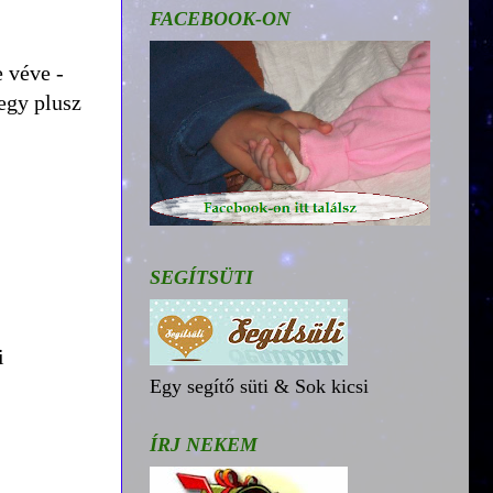
FACEBOOK-ON
 véve -
 egy plusz
SEGÍTSÜTI
i
Egy segítő süti & Sok kicsi
ÍRJ NEKEM