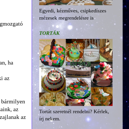
Egyedi, kézműves, csipkedíszes
mézesek megrendelésre is
megmozgató
TORTÁK
an, ha
i az
, bármilyen
aink, az
Tortát szeretnél rendelni? Kérlek,
zajlanak az
írj nekem.