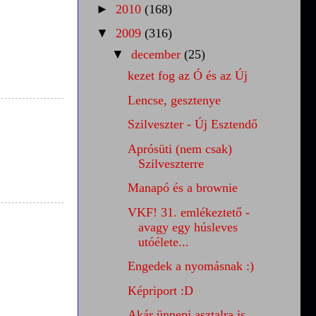
►
2010
(168)
▼
2009
(316)
▼
december
(25)
kezet fog az Ó és az Új
Lencse, gesztenye
Szilveszter - Új Esztendő
Aprósüti (nem csak)
Szilveszterre
Manapó és a brownie
VKF! 31. emlékeztető -
avagy egy húsleves
utóélete...
Engedek a nyomásnak :)
Képriport :D
Akár ünnepi asztalra is