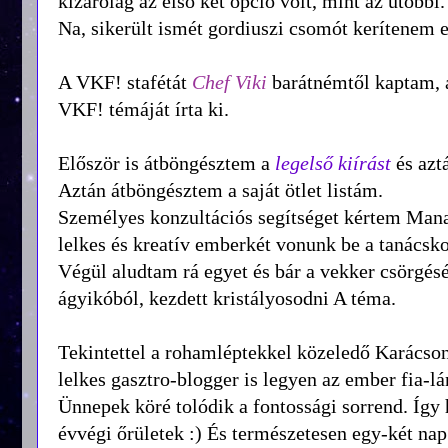
kizárólag az első két opció volt, mint az utóbbi.
Na, sikerült ismét gordiuszi csomót kerítenem
A VKF! stafétát
Chef Viki
barátnémtől kaptam, 
VKF! témáját írta ki.
Először is átböngésztem a
legelső kiírást
és azt
Aztán átböngésztem a saját ötlet listám.
Személyes konzultációs segítséget kértem Manapó
lelkes és kreatív emberkét vonunk be a tanácsko
Végül aludtam rá egyet és bár a vekker csörgésé
ágyikóból, kezdett kristályosodni A téma.
Tekintettel a rohamléptekkel közeledő Karácso
lelkes gasztro-blogger is legyen az ember fia-l
Ünnepek köré tolódik a fontossági sorrend. Így 
évvégi őrületek :) És
természetesen egy-két nap 