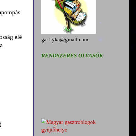
ínpompás
osság elé
garffyka@gmail.com
 a
RENDSZERES OLVASÓK
)