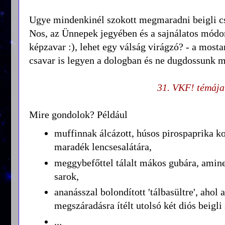
Ugye mindenkinél szokott megmaradni beigli csüc
Nos, az Ünnepek jegyében és a sajnálatos módo
képzavar :), lehet egy válság virágzó? - a most
csavar is legyen a dologban és ne dugdossunk mi
31. VKF! témáj
Mire gondolok? Például
muffinnak álcázott, húsos pirospaprika koc
maradék lencsesalátára,
meggybefőttel tálalt mákos gubára, amine
sarok,
ananásszal bolondított 'tálbasültre', ahol
megszáradásra ítélt utolsó két diós beigli 
...