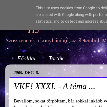
This site uses cookies from Google to deliv
are shared with Google along with perform
Garffyka
statistics, and to detect and address abus
Szösszenetek a konyhámból, az életemből. Mo
Főoldal
Torták
2009. DEC. 8.
VKF! XXXI. - A téma ...
Bevallom, sokat törpöltem, bár sokkal inkább vo