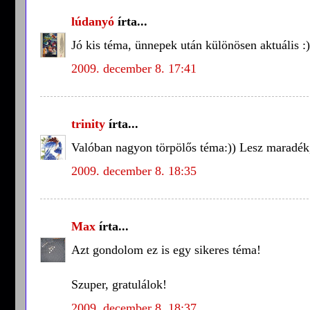
lúdanyó
írta...
Jó kis téma, ünnepek után különösen aktuális :)
2009. december 8. 17:41
trinity
írta...
Valóban nagyon törpölős téma:)) Lesz maradék,
2009. december 8. 18:35
Max
írta...
Azt gondolom ez is egy sikeres téma!
Szuper, gratulálok!
2009. december 8. 18:37