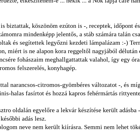
rdezte, elkészíteném-e ... nekik ... a Nők lapja cafe h
is biztattak, köszönöm ezúton is -, receptek, időpont é
 Számomra mindenképp jelentős, a stáb számára talán cs
tak és segítettek legyőzni kezdeti lámpalázam :-) Te
, miért is ne alapon kora reggeltől nagyjából délután 
rencsére fohászaim meghallgattattak valahol, így egy ór
romos felszerelés, konyhagép.
zúttal narancsos-citromos-gyömbéres változatot -, és míg
is-halas fasírtot és hozzá kapros fehérmártás rittyent
ro oldalán egyelőre a lekvár készítése került adásba -
 későbbi adás lesz.
a blogom neve nem került kiírásra. Semmi nem lehet töké