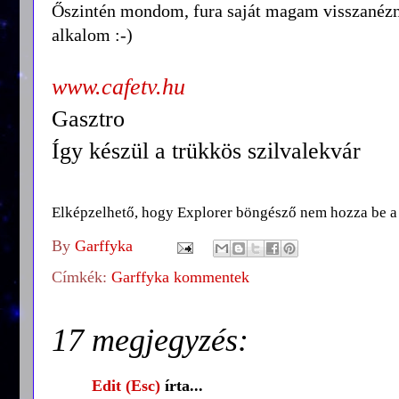
Őszintén mondom, fura saját magam visszanézni
alkalom :-)
www.cafetv.hu
Gasztro
Így készül a trükkös szilvalekvár
Elképzelhető, hogy Explorer böngésző nem hozza be a v
By
Garffyka
Címkék:
Garffyka kommentek
17 megjegyzés:
Edit (Esc)
írta...