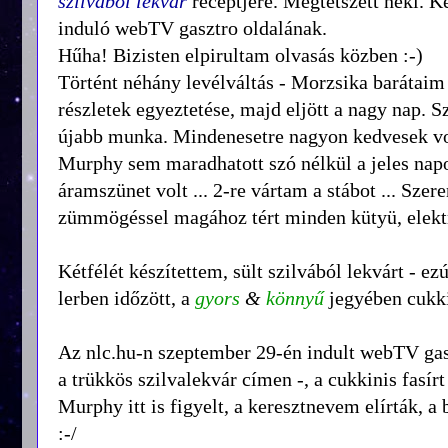
szilvából lekvár
receptjére. Megtetszett neki. Ké
induló webTV gasztro oldalának.
Hűha! Bizisten elpirultam olvasás közben :-)
Történt néhány levélváltás - Morzsika barátaim 
részletek egyeztetése, majd eljött a nagy nap.
újabb munka. Mindenesetre nagyon kedvesek vol
Murphy sem maradhatott szó nélkül a jeles napon
áramszünet volt ... 2-re vártam a stábot ... Sze
zümmögéssel magához tért minden kütyü, elekt
Kétfélét készítettem, sült szilvából lekvárt - e
lerben időzött, a
gyors
&
könnyű
jegyében cukkin
Az nlc.hu-n szeptember 29-én indult webTV gaszt
a trükkös szilvalekvár címen -, a cukkinis fasírt
Murphy itt is figyelt, a keresztnevem elírták, 
:-/