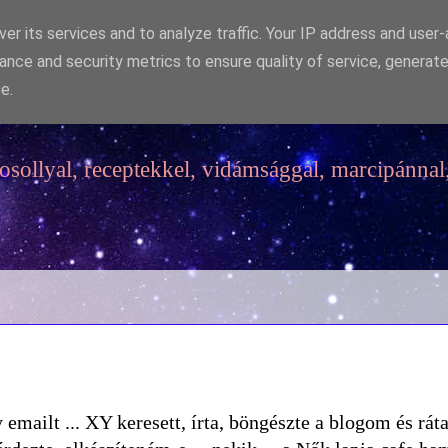
er its services and to analyze traffic. Your IP address and user
ance and security metrics to ensure quality of service, generat
e.
sollyal, receptekkel, vidámsággal, marcipánnal,
emailt ... XY keresett, írta, böngészte a blogom és ráta