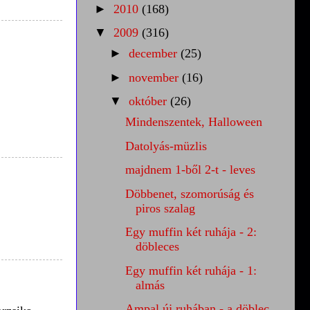
►
2010
(168)
▼
2009
(316)
►
december
(25)
►
november
(16)
▼
október
(26)
Mindenszentek, Halloween
Datolyás-müzlis
majdnem 1-ből 2-t - leves
Döbbenet, szomorúság és
piros szalag
Egy muffin két ruhája - 2:
döbleces
Egy muffin két ruhája - 1:
almás
Ampal új ruhában - a döblec