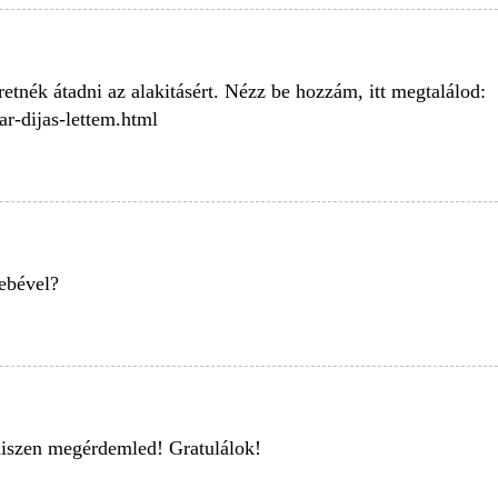
etnék átadni az alakitásért. Nézz be hozzám, itt megtalálod:
ar-dijas-lettem.html
lebével?
 hiszen megérdemled! Gratulálok!