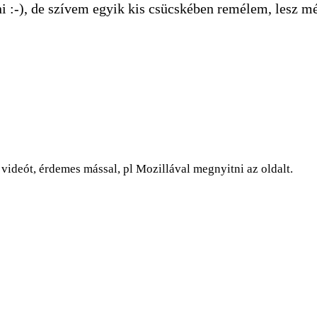
 :-), de szívem egyik kis csücskében remélem, lesz mé
ideót, érdemes mással, pl Mozillával megnyitni az oldalt.