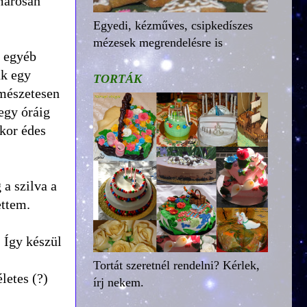
amarosan
Egyedi, kézműves, csipkedíszes
mézesek megrendelésre is
s egyéb
ak egy
TORTÁK
rmészetesen
egy óráig
akor édes
 a szilva a
ettem.
 Így készül
Tortát szeretnél rendelni? Kérlek,
letes (?)
írj nekem.