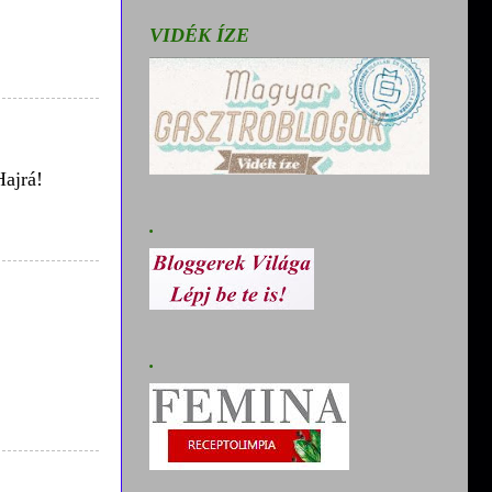
VIDÉK ÍZE
Hajrá!
.
.