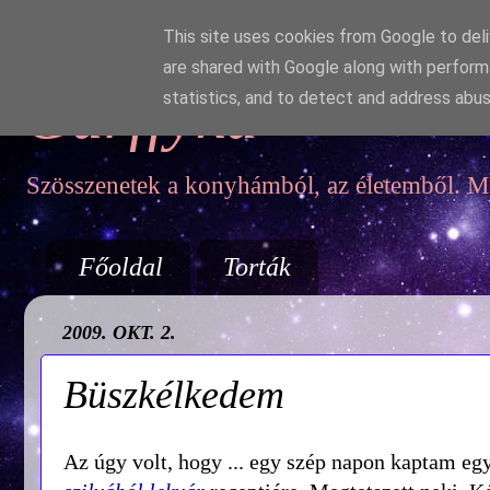
This site uses cookies from Google to deliv
are shared with Google along with perform
Garffyka
statistics, and to detect and address abus
Szösszenetek a konyhámból, az életemből. Mo
Főoldal
Torták
2009. OKT. 2.
Büszkélkedem
Az úgy volt, hogy ... egy szép napon kaptam egy 