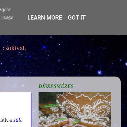
-agent
LEARN MORE
GOT IT
e usage
 csokival.
DÍSZESMÉZES
lált a
sült