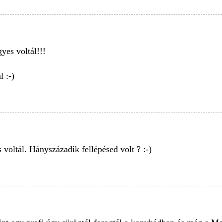
es voltál!!!
 :-)
 voltál. Hányszázadik fellépésed volt ? :-)