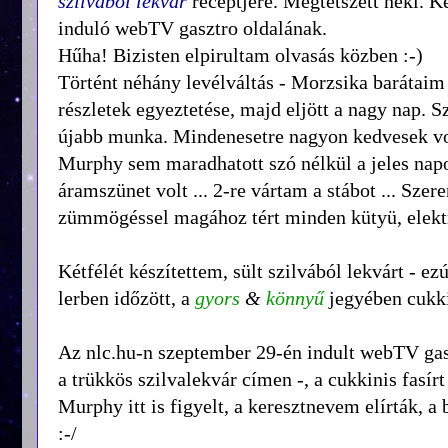
szilvából lekvár
receptjére. Megtetszett neki. Ké
induló webTV gasztro oldalának.
Hűha! Bizisten elpirultam olvasás közben :-)
Történt néhány levélváltás - Morzsika barátaim 
részletek egyeztetése, majd eljött a nagy nap.
újabb munka. Mindenesetre nagyon kedvesek vol
Murphy sem maradhatott szó nélkül a jeles napon
áramszünet volt ... 2-re vártam a stábot ... Sze
zümmögéssel magához tért minden kütyü, elekt
Kétfélét készítettem, sült szilvából lekvárt - e
lerben időzött, a
gyors
&
könnyű
jegyében cukkin
Az nlc.hu-n szeptember 29-én indult webTV gaszt
a trükkös szilvalekvár címen -, a cukkinis fasírt
Murphy itt is figyelt, a keresztnevem elírták, 
:-/