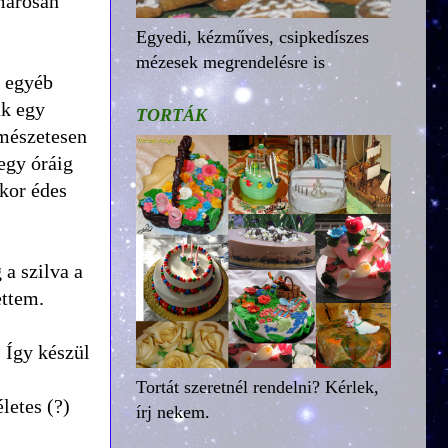
amarosan
Egyedi, kézműves, csipkedíszes
mézesek megrendelésre is
s egyéb
ak egy
TORTÁK
rmészetesen
egy óráig
akor édes
 a szilva a
ettem.
 Így készül
Tortát szeretnél rendelni? Kérlek,
letes (?)
írj nekem.