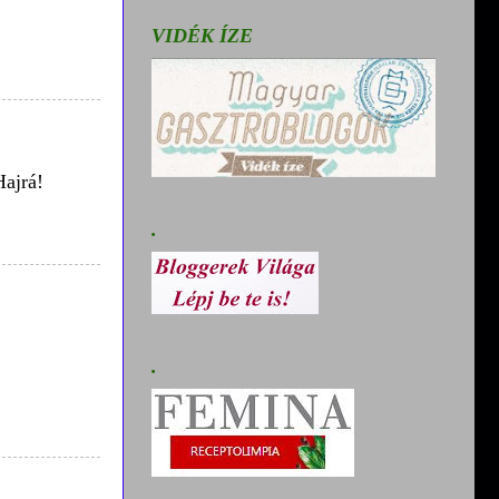
VIDÉK ÍZE
Hajrá!
.
.