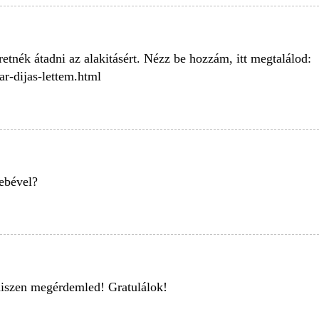
etnék átadni az alakitásért. Nézz be hozzám, itt megtalálod:
ar-dijas-lettem.html
lebével?
 hiszen megérdemled! Gratulálok!