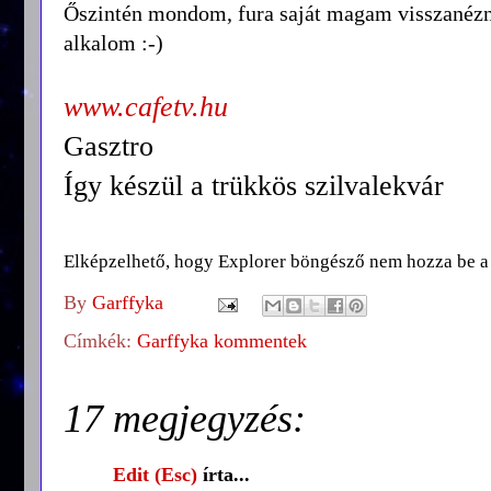
Őszintén mondom, fura saját magam visszanézni
alkalom :-)
www.cafetv.hu
Gasztro
Így készül a trükkös szilvalekvár
Elképzelhető, hogy Explorer böngésző nem hozza be a v
By
Garffyka
Címkék:
Garffyka kommentek
17 megjegyzés:
Edit (Esc)
írta...