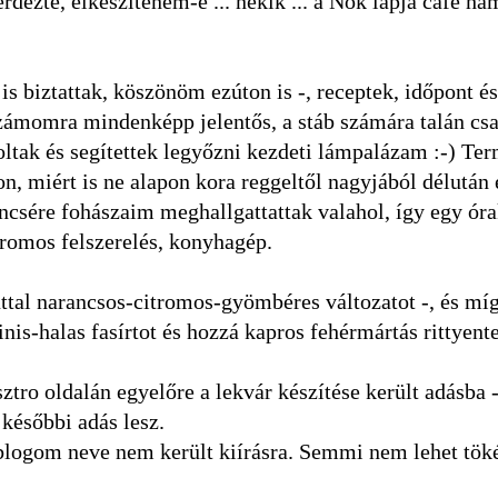
rdezte, elkészíteném-e ... nekik ... a Nők lapja cafe h
is biztattak, köszönöm ezúton is -, receptek, időpont é
 Számomra mindenképp jelentős, a stáb számára talán cs
tak és segítettek legyőzni kezdeti lámpalázam :-) Te
, miért is ne alapon kora reggeltől nagyjából délután 
rencsére fohászaim meghallgattattak valahol, így egy ór
romos felszerelés, konyhagép.
zúttal narancsos-citromos-gyömbéres változatot -, és míg
is-halas fasírtot és hozzá kapros fehérmártás rittyent
ro oldalán egyelőre a lekvár készítése került adásba -
 későbbi adás lesz.
a blogom neve nem került kiírásra. Semmi nem lehet töké