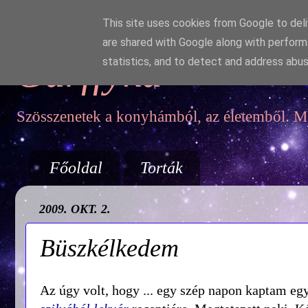
This site uses cookies from Google to deliv
are shared with Google along with perform
Garffyka
statistics, and to detect and address abus
Szösszenetek a konyhámból, az életemből. Mo
Főoldal
Torták
2009. OKT. 2.
Büszkélkedem
Az úgy volt, hogy ... egy szép napon kaptam egy 