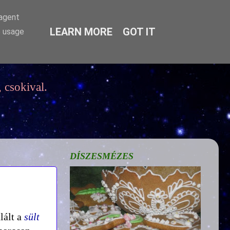
-agent
LEARN MORE
GOT IT
e usage
 csokival.
DÍSZESMÉZES
lált a
sült