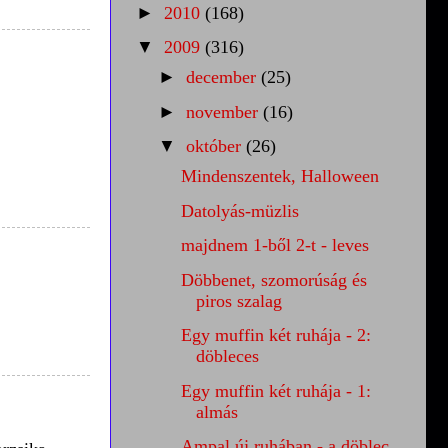
►
2010
(168)
▼
2009
(316)
►
december
(25)
►
november
(16)
▼
október
(26)
Mindenszentek, Halloween
Datolyás-müzlis
majdnem 1-ből 2-t - leves
Döbbenet, szomorúság és
piros szalag
Egy muffin két ruhája - 2:
döbleces
Egy muffin két ruhája - 1:
almás
Ampal új ruhában - a döblec