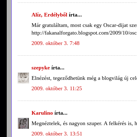
Alíz, Erdélyből
írta...
Már gratuláltam, most csak egy Oscar-dijat szer
http://fakanalforgato.blogspot.com/2009/10/osc
2009. október 3. 7:48
szepyke
írta...
Elnézést, tegeződhetünk még a blogvilág új ce
2009. október 3. 11:25
Karulino
írta...
Megnéztelek, és nagyon szuper. A felkérés is,
2009. október 3. 13:51