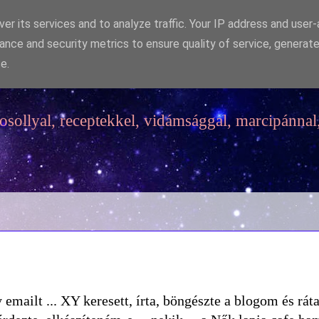
er its services and to analyze traffic. Your IP address and user
ance and security metrics to ensure quality of service, generat
e.
sollyal, receptekkel, vidámsággal, marcipánnal,
emailt ... XY keresett, írta, böngészte a blogom és ráta