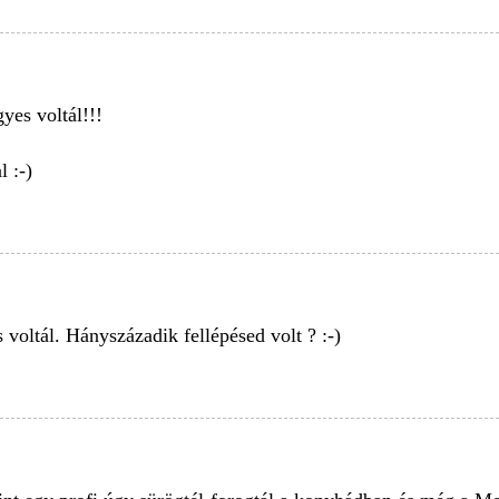
es voltál!!!
 :-)
 voltál. Hányszázadik fellépésed volt ? :-)