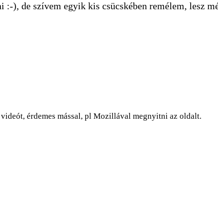
 :-), de szívem egyik kis csücskében remélem, lesz mé
ideót, érdemes mással, pl Mozillával megnyitni az oldalt.