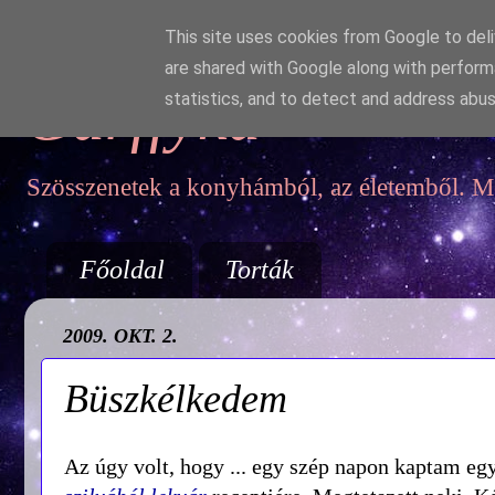
This site uses cookies from Google to deliv
are shared with Google along with perform
Garffyka
statistics, and to detect and address abus
Szösszenetek a konyhámból, az életemből. Mo
Főoldal
Torták
2009. OKT. 2.
Büszkélkedem
Az úgy volt, hogy ... egy szép napon kaptam egy 