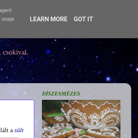
-agent
LEARN MORE
GOT IT
e usage
 csokival.
DÍSZESMÉZES
lált a
sült