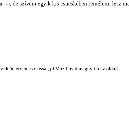
 :-), de szívem egyik kis csücskében remélem, lesz mé
ideót, érdemes mással, pl Mozillával megnyitni az oldalt.