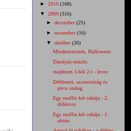
►
2010
(168)
▼
2009
(316)
►
december
(25)
►
november
(16)
▼
október
(26)
Mindenszentek, Halloween
Datolyás-müzlis
majdnem 1-ből 2-t - leves
Döbbenet, szomorúság és
piros szalag
Egy muffin két ruhája - 2:
döbleces
Egy muffin két ruhája - 1:
almás
Ampal új ruhában - a döblec