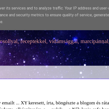
er its services and to analyze traffic. Your IP address and user
ance and security metrics to ensure quality of service, generat
e.
sollyal, receptekkel, vidámsággal, marcipánnal,
emailt ... XY keresett, írta, böngészte a blogom és ráta