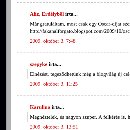
Alíz, Erdélyből
írta...
Már gratuláltam, most csak egy Oscar-dijat szer
http://fakanalforgato.blogspot.com/2009/10/osc
2009. október 3. 7:48
szepyke
írta...
Elnézést, tegeződhetünk még a blogvilág új ce
2009. október 3. 11:25
Karulino
írta...
Megnéztelek, és nagyon szuper. A felkérés is,
2009. október 3. 13:51