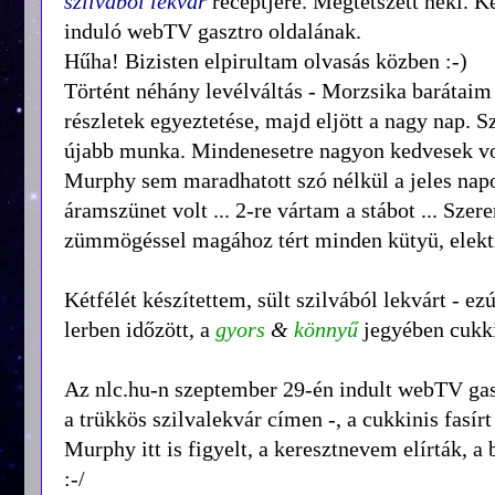
szilvából lekvár
receptjére. Megtetszett neki. Ké
induló webTV gasztro oldalának.
Hűha! Bizisten elpirultam olvasás közben :-)
Történt néhány levélváltás - Morzsika barátaim 
részletek egyeztetése, majd eljött a nagy nap.
újabb munka. Mindenesetre nagyon kedvesek vol
Murphy sem maradhatott szó nélkül a jeles napon
áramszünet volt ... 2-re vártam a stábot ... Sze
zümmögéssel magához tért minden kütyü, elekt
Kétfélét készítettem, sült szilvából lekvárt - e
lerben időzött, a
gyors
&
könnyű
jegyében cukkin
Az nlc.hu-n szeptember 29-én indult webTV gaszt
a trükkös szilvalekvár címen -, a cukkinis fasírt
Murphy itt is figyelt, a keresztnevem elírták, 
:-/