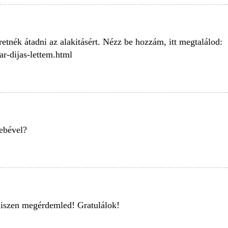
etnék átadni az alakitásért. Nézz be hozzám, itt megtalálod:
ar-dijas-lettem.html
lebével?
 hiszen megérdemled! Gratulálok!