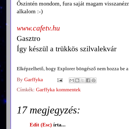
Őszintén mondom, fura saját magam visszanézni
alkalom :-)
www.cafetv.hu
Gasztro
Így készül a trükkös szilvalekvár
Elképzelhető, hogy Explorer böngésző nem hozza be a v
By
Garffyka
Címkék:
Garffyka kommentek
17 megjegyzés:
Edit (Esc)
írta...