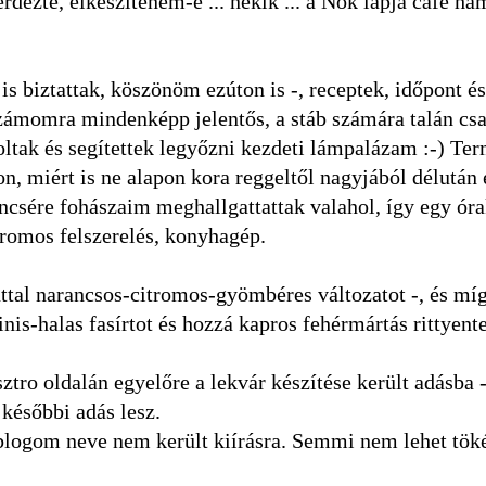
rdezte, elkészíteném-e ... nekik ... a Nők lapja cafe h
is biztattak, köszönöm ezúton is -, receptek, időpont é
 Számomra mindenképp jelentős, a stáb számára talán cs
tak és segítettek legyőzni kezdeti lámpalázam :-) Te
, miért is ne alapon kora reggeltől nagyjából délután 
rencsére fohászaim meghallgattattak valahol, így egy ór
romos felszerelés, konyhagép.
zúttal narancsos-citromos-gyömbéres változatot -, és míg
is-halas fasírtot és hozzá kapros fehérmártás rittyent
ro oldalán egyelőre a lekvár készítése került adásba -
 későbbi adás lesz.
a blogom neve nem került kiírásra. Semmi nem lehet töké