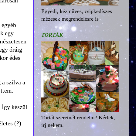
amarosan
Egyedi, kézműves, csipkedíszes
mézesek megrendelésre is
s egyéb
ak egy
TORTÁK
rmészetesen
egy óráig
akor édes
 a szilva a
ettem.
 Így készül
Tortát szeretnél rendelni? Kérlek,
letes (?)
írj nekem.