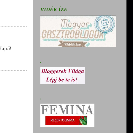
VIDÉK ÍZE
Hajrá!
.
.