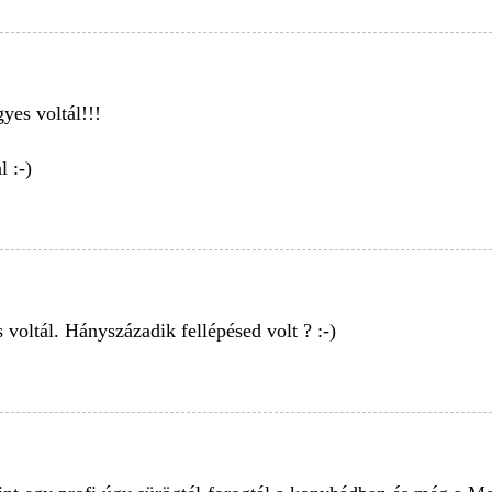
es voltál!!!
 :-)
 voltál. Hányszázadik fellépésed volt ? :-)