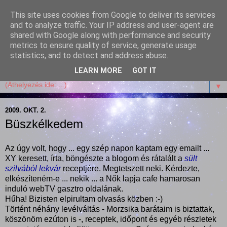
This site uses cookies from Google to deliver its services
Garffyka
and to analyze traffic. Your IP address and user-agent are
shared with Google along with performance and security
metrics to ensure quality of service, generate usage
Szösszenetek a konyhámból, az életemből. Mosollyal,
statistics, and to detect and address abuse.
receptekkel, vidámsággal, marcipánnal, csokival.
LEARN MORE
GOT IT
▼
2009. OKT. 2.
Büszkélkedem
Az úgy volt, hogy ... egy szép napon kaptam egy emailt ...
XY keresett, írta, böngészte a blogom és rátalált a
sült
szilvából lekvár
receptjére. Megtetszett neki. Kérdezte,
elkészíteném-e ... nekik ... a Nők lapja cafe hamarosan
induló webTV gasztro oldalának.
Hűha! Bizisten elpirultam olvasás közben :-)
Történt néhány levélváltás - Morzsika barátaim is biztattak,
köszönöm ezúton is -, receptek, időpont és egyéb részletek