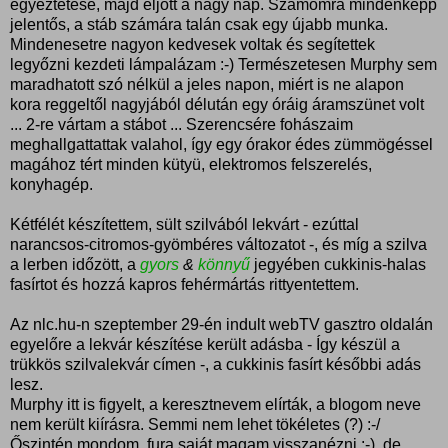
egyeztetése, majd eljött a nagy nap. Számomra mindenképp
jelentős, a stáb számára talán csak egy újabb munka.
Mindenesetre nagyon kedvesek voltak és segítettek
legyőzni kezdeti lámpalázam :-) Természetesen Murphy sem
maradhatott szó nélkül a jeles napon, miért is ne alapon
kora reggeltől nagyjából délután egy óráig áramszünet volt
... 2-re vártam a stábot ... Szerencsére fohászaim
meghallgattattak valahol, így egy órakor édes zümmögéssel
magához tért minden kütyü, elektromos felszerelés,
konyhagép.
Kétfélét készítettem, sült szilvából lekvárt - ezúttal
narancsos-citromos-gyömbéres változatot -, és míg a szilva
a lerben időzött, a
gyors
&
könnyű
jegyében cukkinis-halas
fasírtot és hozzá kapros fehérmártás rittyentettem.
Az nlc.hu-n szeptember 29-én indult webTV gasztro oldalán
egyelőre a lekvár készítése került adásba - Így készül a
trükkös szilvalekvár címen -, a cukkinis fasírt későbbi adás
lesz.
Murphy itt is figyelt, a keresztnevem elírták, a blogom neve
nem került kiírásra. Semmi nem lehet tökéletes (?) :-/
Őszintén mondom, fura saját magam visszanézni :-), de