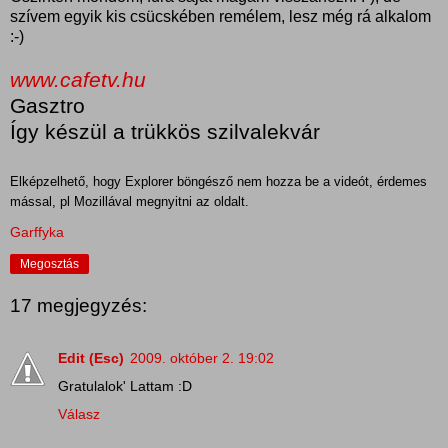
szívem egyik kis csücskében remélem, lesz még rá alkalom
:-)
www.cafetv.hu
Gasztro
Így készül a trükkös szilvalekvár
Elképzelhető, hogy Explorer böngésző nem hozza be a videót, érdemes
mással, pl Mozillával megnyitni az oldalt.
Garffyka
Megosztás
17 megjegyzés:
Edit (Esc)
2009. október 2. 19:02
Gratulalok' Lattam :D
Válasz