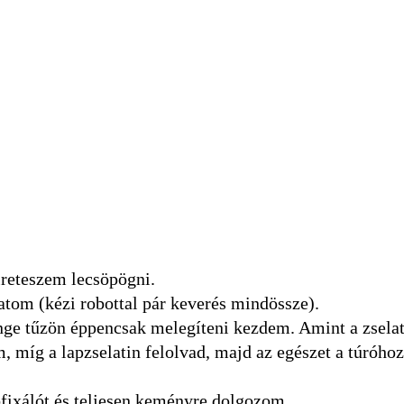
reteszem lecsöpögni.
gatom (kézi robottal pár keverés mindössze).
enge tűzön éppencsak melegíteni kezdem. Amint a zsela
, míg a lapzselatin felolvad, majd az egészet a túróho
fixálót és teljesen keményre dolgozom.