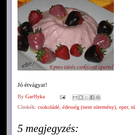
Jó étvágyat!
By
Garffyka
Címkék:
csokoládé
,
édesség (nem sütemény)
,
eper
,
t
5 megjegyzés: