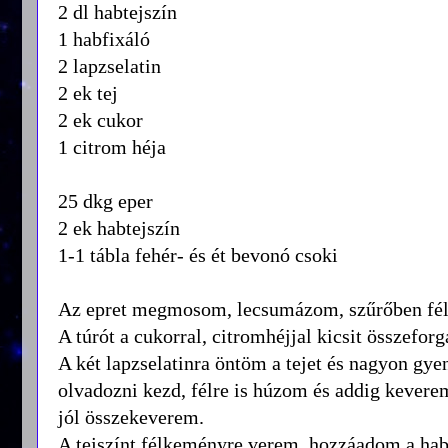
2 dl habtejszín
1 habfixáló
2 lapzselatin
2 ek tej
2 ek cukor
1 citrom héja
25 dkg eper
2 ek habtejszín
1-1 tábla fehér- és ét bevonó csoki
Az epret megmosom, lecsumázom, szűrőben fél
A túrót a cukorral, citromhéjjal kicsit összefor
A két lapzselatinra öntöm a tejet és nagyon gy
olvadozni kezd, félre is húzom és addig keverem
jól összekeverem.
A tejszínt félkeményre verem, hozzáadom a hab