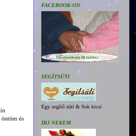
FACEBOOK-ON
SEGÍTSÜTI
Egy segítő süti & Sok kicsi
tin
z öntöm és
ÍRJ NEKEM