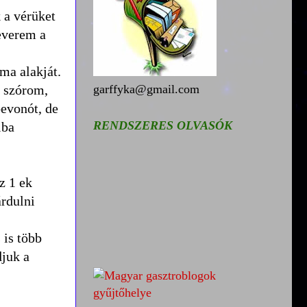
 a vérüket
keverem a
ma alakját.
e szórom,
garffyka@gmail.com
bevonót, de
RENDSZERES OLVASÓK
iba
z 1 ek
árdulni
 is több
djuk a