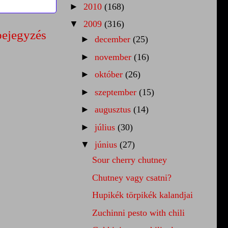
►
2010
(168)
▼
2009
(316)
bejegyzés
►
december
(25)
►
november
(16)
►
október
(26)
►
szeptember
(15)
►
augusztus
(14)
►
július
(30)
▼
június
(27)
Sour cherry chutney
Chutney vagy csatni?
Hupikék törpikék kalandjai
Zuchinni pesto with chili