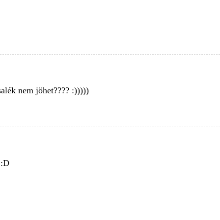
alék nem jöhet???? :)))))
 :D