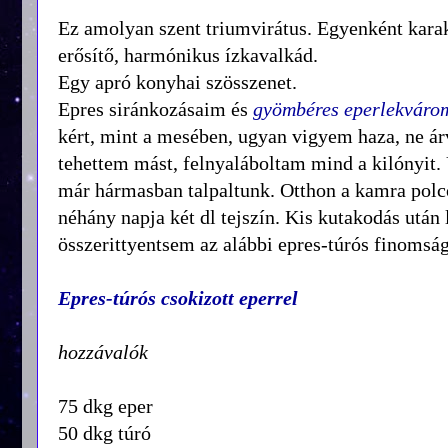
Ez amolyan szent triumvirátus. Egyenként kara
erősítő, harmónikus ízkavalkád.
Egy apró konyhai szösszenet.
Epres siránkozásaim és
gyömbéres eperlekváro
kért, mint a mesében, ugyan vigyem haza, ne ár
tehettem mást, felnyaláboltam mind a kilónyit. 
már hármasban talpaltunk. Otthon a kamra polcon
néhány napja két dl tejszín. Kis kutakodás után
összerittyentsem az alábbi epres-túrós finomság
Epres-túrós csokizott eperrel
hozzávalók
75 dkg eper
50 dkg túró