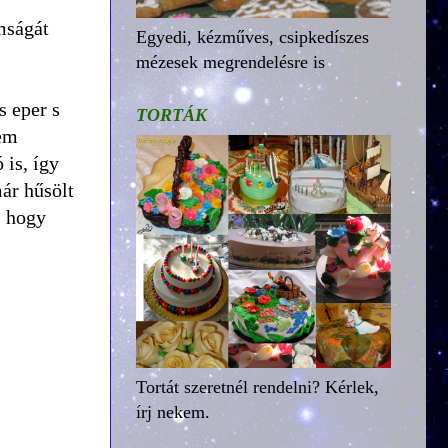
mságát
Egyedi, kézműves, csipkedíszes
mézesek megrendelésre is
s eper s
TORTÁK
nem
 is, így
már hűsölt
, hogy
Tortát szeretnél rendelni? Kérlek,
írj nekem.