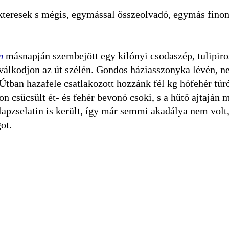
kteresek s mégis, egymással összeolvadó, egymás fino
m
másnapján szembejött egy kilónyi csodaszép, tulipiro
válkodjon az út szélén. Gondos háziasszonyka lévén, 
Útban hazafele csatlakozott hozzánk fél kg hófehér túró
 csücsült ét- és fehér bevonó csoki, s a hűtő ajtaján 
 lapzselatin is került, így már semmi akadálya nem volt
ot.