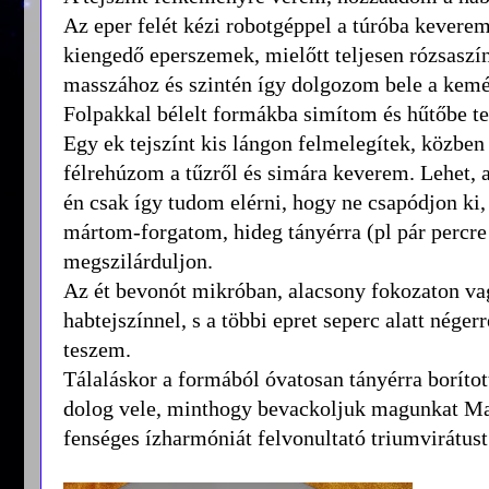
Az eper felét kézi robotgéppel a túróba keverem
kiengedő eperszemek, mielőtt teljesen rózsaszín
masszához és szintén így dolgozom bele a kemén
Folpakkal bélelt formákba simítom és hűtőbe tes
Egy ek tejszínt kis lángon felmelegítek, közbe
félrehúzom a tűzről és simára keverem. Lehet, a
én csak így tudom elérni, hogy ne csapódjon ki,
mártom-forgatom, hideg tányérra (pl pár percre
megszilárduljon.
Az ét bevonót mikróban, alacsony fokozaton va
habtejszínnel, s a többi epret seperc alatt nége
teszem.
Tálaláskor a formából óvatosan tányérra borítot
dolog vele, minthogy bevackoljuk magunkat Man
fenséges ízharmóniát felvonultató triumvirátust