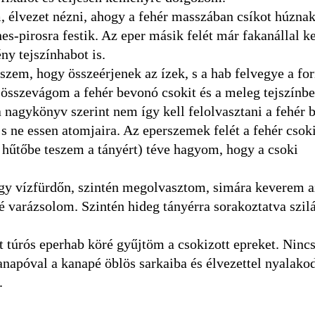
, élvezet nézni, ahogy a fehér masszában csíkot húznak
es-pirosra festik. Az eper másik felét már fakanállal 
y tejszínhabot is.
zem, hogy összeérjenek az ízek, s a hab felvegye a for
n összevágom a fehér bevonó csokit és a meleg tejszínb
 nagykönyv szerint nem így kell felolvasztani a fehér 
 s ne essen atomjaira. Az eperszemek felét a fehér csok
 hűtőbe teszem a tányért) téve hagyom, hogy a csoki
gy vízfürdőn, szintén megolvasztom, simára keverem a
rré varázsolom. Szintén hideg tányérra sorakoztatva szil
t túrós eperhab köré gyűjtöm a csokizott epreket. Nincs
apóval a kanapé öblös sarkaiba és élvezettel nyalako
.