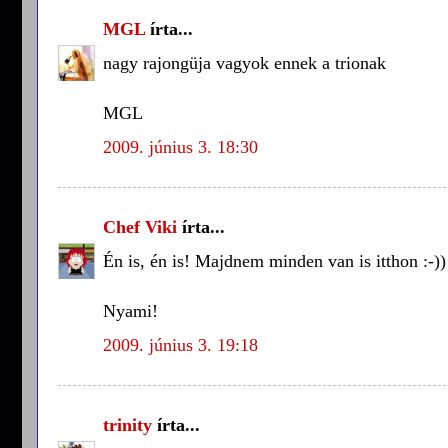
MGL
írta...
nagy rajongüja vagyok ennek a trionak
MGL
2009. június 3. 18:30
Chef Viki
írta...
Én is, én is! Majdnem minden van is itthon :-))
Nyami!
2009. június 3. 19:18
trinity
írta...