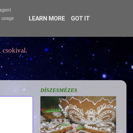
-agent
LEARN MORE
GOT IT
e usage
 csokival.
DÍSZESMÉZES