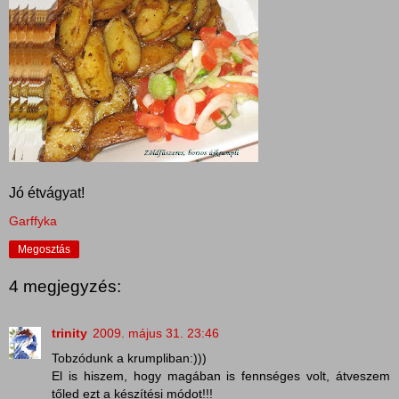
Jó étvágyat!
Garffyka
Megosztás
4 megjegyzés:
trinity
2009. május 31. 23:46
Tobzódunk a krumpliban:)))
El is hiszem, hogy magában is fennséges volt, átveszem
tőled ezt a készítési módot!!!