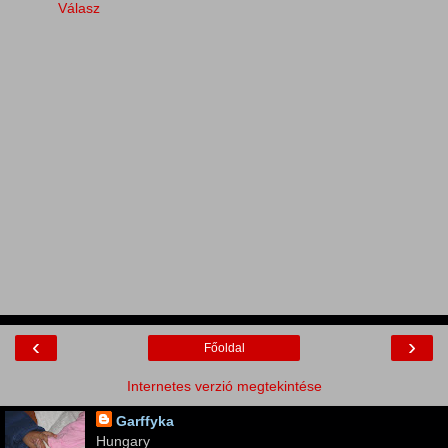
Válasz
‹
›
Főoldal
Internetes verzió megtekintése
Garffyka
Hungary