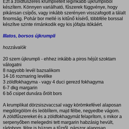
Ezt a zöldfűszeres krumpliételt leginkább újkrumpliból
készítem. Könnyen variálható, fűszerek függvénye, hogy
pikánsan csípős, vagy inkább szerényen visszafogott a tálalt
finomság. Pohár bor mellé is kitűnő kísérő, többféle borssal
készítve szinte rimánkodik egy kis jófajta itókáért.
Illatos, borsos újkrumpli
hozzávalók
20 szem újkrumpli - ehhez inkább a piros héjút szoktam
válogatni
8 nagyobb levél bazsalikom
14-16 rozmaring levélke
3 zöldfokhagyma - vagy 4 duci gerezd fokhagyma
6-7 dkg margarin
6 bő csipet durvára őrölt bors
A krumplikat dörzsiszvaccsal vagy körömkefével alaposan
megdörgölöm és leöblítem, majd félbe, negyedbe vágom.
A zöldfűszereket és a zöldfokhagymát felaprítom, s mikor a
serpenyőben melegedni tett margarin habzásig hevült,
rádobom, félre is húzom a tűzről, párszor alaposan