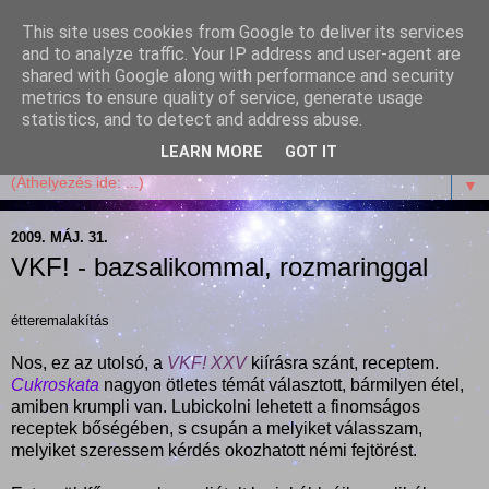
This site uses cookies from Google to deliver its services
Garffyka
and to analyze traffic. Your IP address and user-agent are
shared with Google along with performance and security
metrics to ensure quality of service, generate usage
Szösszenetek a konyhámból, az életemből. Mosollyal,
statistics, and to detect and address abuse.
receptekkel, vidámsággal, marcipánnal, csokival.
LEARN MORE
GOT IT
▼
2009. MÁJ. 31.
VKF! - bazsalikommal, rozmaringgal
étteremalakítás
Nos, ez az utolsó, a
VKF! XXV
kiírásra szánt, receptem.
Cukroskata
nagyon ötletes témát választott, bármilyen étel,
amiben krumpli van. Lubickolni lehetett a finomságos
receptek bőségében, s csupán a melyiket válasszam,
melyiket szeressem kérdés okozhatott némi fejtörést.