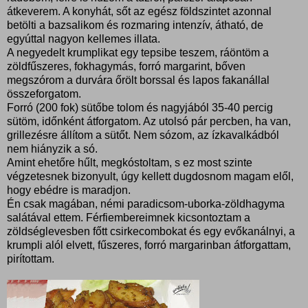
átkeverem. A konyhát, sőt az egész földszintet azonnal
betölti a bazsalikom és rozmaring intenzív, átható, de
egyúttal nagyon kellemes illata.
A negyedelt krumplikat egy tepsibe teszem, ráöntöm a
zöldfűszeres, fokhagymás, forró margarint, bőven
megszórom a durvára őrölt borssal és lapos fakanállal
összeforgatom.
Forró (200 fok) sütőbe tolom és nagyjából 35-40 percig
sütöm, időnként átforgatom. Az utolsó pár percben, ha van,
grillezésre állítom a sütőt. Nem sózom, az ízkavalkádból
nem hiányzik a só.
Amint ehetőre hűlt, megkóstoltam, s ez most szinte
végzetesnek bizonyult, úgy kellett dugdosnom magam elől,
hogy ebédre is maradjon.
Én csak magában, némi paradicsom-uborka-zöldhagyma
salátával ettem. Férfiembereimnek kicsontoztam a
zöldséglevesben főtt csirkecombokat és egy evőkanálnyi, a
krumpli alól elvett, fűszeres, forró margarinban átforgattam,
pirítottam.