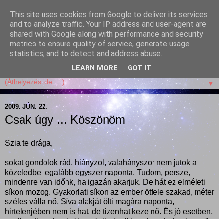
This site uses cookies from Google to deliver its services
Garffyka
and to analyze traffic. Your IP address and user-agent are
shared with Google along with performance and security
metrics to ensure quality of service, generate usage
Szösszenetek a konyhámból, az életemből. Mosollyal,
statistics, and to detect and address abuse.
receptekkel, vidámsággal, marcipánnal, csokival.
LEARN MORE
GOT IT
▼
2009. JÚN. 22.
Csak úgy ... Köszönöm
Szia te drága,
sokat gondolok rád, hiányzol, valahányszor nem jutok a
közeledbe legalább egyszer naponta. Tudom, persze,
mindenre van időnk, ha igazán akarjuk. De hát ez elméleti
síkon mozog. Gyakorlati síkon az ember ötfele szakad, méter
széles válla nő, Síva alakját ölti magára naponta,
hirtelenjében nem is hat, de tizenhat keze nő. És jó esetben,