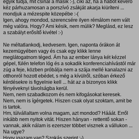
egyik tudja, mit csinál a másik :-), ciki az, ha a habot keverő
kéz párhuzamosan a porszívó zsákját akarja kiüríteni ...
mondjuk a mézespite közepébe :-(
Igen, ahogy mondod, szerencsére ilyen rémálom nem vált
még valóra. Hogy? Ami késik, nem múlik? Meglásd, ez lesz
a szabályt erősítő kivétel :-)
Ne méltatlankodj, kedvesem. Igen, naponta órákon át
kezemügyében vagy és csak egy klikk lenne
meglátogatnom téged. Ám ha az ember lánya két kézzel
gépel, fülén telefon lóg és a sokadik konferenciahívástól már
zúg a feje, közben próbálja nem a szája mellé kanalazni az
otthonról hozott ebédet, s még a kívülről, szóban érkező
kérdésekre is figyelnie kell ... hát az a bizonyos klikk
fényéveknyi távolságba kerül.
Nem, nem szabadkozom és nem kifogásokat keresek.
Nem, nem is ígérgetek. Hiszen csak olyat szoktam, amit be
is tartok.
Hm, túlvállaltam volna magam, azt mondod? Hááát. Erről
inkább nem nyitok vitát. Hiszen hányan - rettentő sokan -
vannak, akik nálam is ezerszer többet visznek a vállukon ...
Na ugye?
Hogy igazam van? Szokás szerint :-)