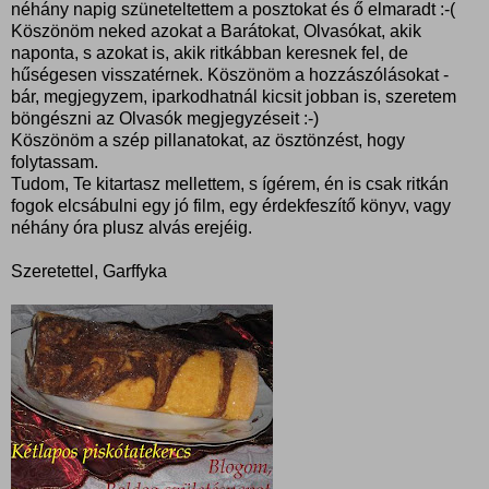
néhány napig szüneteltettem a posztokat és ő elmaradt :-(
Köszönöm neked azokat a Barátokat, Olvasókat, akik
naponta, s azokat is, akik ritkábban keresnek fel, de
hűségesen visszatérnek. Köszönöm a hozzászólásokat -
bár, megjegyzem, iparkodhatnál kicsit jobban is, szeretem
böngészni az Olvasók megjegyzéseit :-)
Köszönöm a szép pillanatokat, az ösztönzést, hogy
folytassam.
Tudom, Te kitartasz mellettem, s ígérem, én is csak ritkán
fogok elcsábulni egy jó film, egy érdekfeszítő könyv, vagy
néhány óra plusz alvás erejéig.
Szeretettel, Garffyka