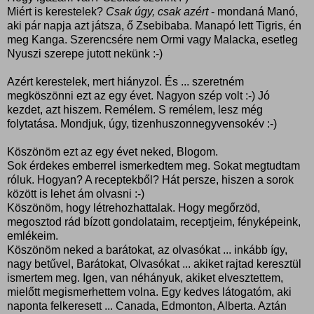
Miért is kerestelek?
Csak úgy, csak azért
- mondaná Manó,
aki pár napja azt játsza, ő Zsebibaba. Manapó lett Tigris, én
meg Kanga. Szerencsére nem Ormi vagy Malacka, esetleg
Nyuszi szerepe jutott nekünk :-)
Azért kerestelek, mert hiányzol. És ... szeretném
megköszönni ezt az egy évet. Nagyon szép volt :-) Jó
kezdet, azt hiszem. Remélem. S remélem, lesz még
folytatása. Mondjuk, úgy, tizenhuszonnegyvensokév :-)
Köszönöm ezt az egy évet neked, Blogom.
Sok érdekes emberrel ismerkedtem meg. Sokat megtudtam
róluk. Hogyan? A receptekből? Hát persze, hiszen a sorok
között is lehet ám olvasni :-)
Köszönöm, hogy létrehozhattalak. Hogy megőrzöd,
megosztod rád bízott gondolataim, receptjeim, fényképeink,
emlékeim.
Köszönöm neked a barátokat, az olvasókat ... inkább így,
nagy betűvel, Barátokat, Olvasókat ... akiket rajtad keresztül
ismertem meg. Igen, van néhányuk, akiket elvesztettem,
mielőtt megismerhettem volna. Egy kedves látogatóm, aki
naponta felkeresett ... Canada, Edmonton, Alberta. Aztán