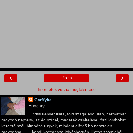
‹
›
Főoldal
Internetes verzió megtekintése
Garffyka
Hungary
... friss kenyér illata, föld szaga eső után, harmatban
ragyogó napfény, az ég színei, madarak csivitelése, őszi lombokat
kergető szél, bimbózó rügyek, mindent elfedő hó nesztelen
ragyogása ... ... kanál koccanása kávésbögrén, illatos zsömlehéj