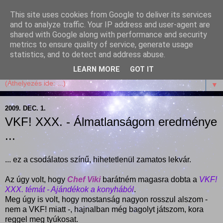
This site uses cookies from Google to deliver its services
Garffyka
and to analyze traffic. Your IP address and user-agent are
shared with Google along with performance and security
metrics to ensure quality of service, generate usage
Szösszenetek a konyhámból, az életemből. Mosollyal,
statistics, and to detect and address abuse.
receptekkel, vidámsággal, marcipánnal, csokival.
LEARN MORE
GOT IT
▼
2009. DEC. 1.
VKF! XXX. - Álmatlanságom eredménye
...
... ez a csodálatos színű, hihetetlenül zamatos lekvár.
Az úgy volt, hogy
Chef Viki
barátném magasra dobta a
VKF!
XXX. témát - Ajándékok a konyhából
.
Meg úgy is volt, hogy mostanság nagyon rosszul alszom -
nem a VKF! miatt -, hajnalban még bagolyt játszom, kora
reggel meg tyúkosat.