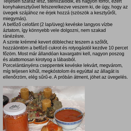
Teljesen száraz lesz, sterilizálódik, és nagyon forró!, ezért
konyhakesztyűvel felszerelkezve veszem ki, de úgy, hogy az
üvegek szájához ne érjek hozzá (szöszök a kesztyűről,
miegymás).
A befőző celofánt (2 lap/üveg) kevéske langyos vízbe
áztatom, így könnyebb vele dolgozni, nem szakad
ránézésre.
A szinte krémmé kevert döblechez teszem a szőlőt,
hozzáöntöm a befőző cukrot és rotyogástól kezdve 10 percet
főzöm. Most már állandóan kavargatni kell, nagyon poszog
és alattomosan kirotyog a lábasból.
Porcelántányérra cseppentek kevéske lekvárt, megvárom,
míg teljesen kihűl, megkóstolom és egyúttal az állagát is
ellenőrzöm, elég sűrű-e. A próbán átment, jöhet az üvegelés.