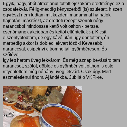
Egyik, nagyjából álmatlanul töltött éjszakám eredménye ez a
csodalekvár. Félig-meddig kényszerből (is) született, hiszen
egyrészt nem tudtam mit kezdeni magammal hajnalok
hajnalán, másrészt, az eredeti recept szerinti négy
narancsból mindössze kettő volt otthon - persze,
csenőmanók akcióban és kettőt eltüntettek :-). Kicsit
elszontyolodtam, de egy kávé után úgy döntöttem, én
márpedig akkor is döblec lekvárt főzök! Kevesebb
naranccsal, csipetnyi citromhéjjal, gyömbéresen. És
szőlővel.
Így lett három üveg lekvárom. És még aznap bevásároltam
narancsot, szőlőt, döblec és gyömbér volt otthon, s este
rittyentettem még néhány üveg lekvárt. Csak úgy. Mert
eszméletlenül finom. Ajándékba. Jubiláló VKF!-re.