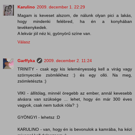
Karulino
2009. december 1. 22:29
Magam is keveset alszom, de nálunk olyan pici a lakás,
hogy mindenki felébred, ha én a konyhában
tevékenykedek.
A lekvár jól néz ki, gyönyörű színe van.
Válasz
Garffyka
2009. december 2. 11:24
TRINITY - csak egy kis leleményesség kell a virág vagy
szörnyecske zsömlékhez :) és egy olló. Na meg,
zsömletészta :)
VIKI - állítólag, minnél öregebb az ember, annál kevesebb
alvásra van szüksége ... lehet, hogy én már 300 éves
vagyok, csak nem tudok róla? :)
GYÖNGYI - lehetsz :D
KARULINO - van, hogy én is bevonulok a kamrába, ha kézi