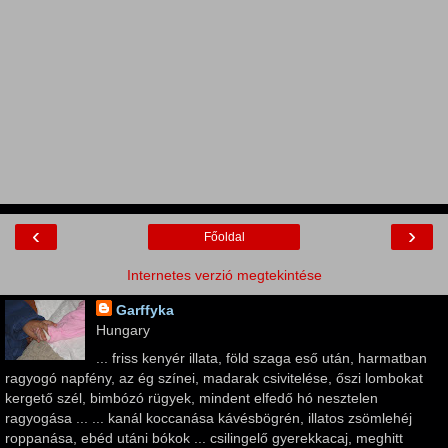
‹
›
Főoldal
Internetes verzió megtekintése
Garffyka
Hungary
... friss kenyér illata, föld szaga eső után, harmatban
ragyogó napfény, az ég színei, madarak csivitelése, őszi lombokat
kergető szél, bimbózó rügyek, mindent elfedő hó nesztelen
ragyogása ... ... kanál koccanása kávésbögrén, illatos zsömlehéj
roppanása, ebéd utáni bókok ... csilingelő gyerekkacaj, meghitt