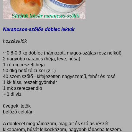
Narancsos-szőlős döblec lekvár
hozzávalók
~ 0,8-0,9 kg döblec (hámozott, magos-szálas rész nélkül)
2 nagyobb narancs (héja, leve, húsa)
1 citrom reszelt héja
50 dkg befőző cukor (2:1)
40 szem szőlő - kifejezetten nagyszemű, fehér és rosé
1 kk friss, reszelt gyömbér
1 mk szerecsendió
~ 1 dl víz
üvegek, tetők
befőző celofán
A döblecet meghámozom, magjait és szálas részét
kikaparom, húsát felkockázom, nagyobb lábasba teszem.