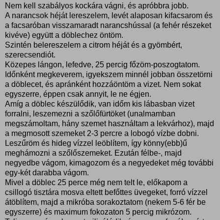
Nem kell szabályos kockára vágni, és apróbbra jobb.
A narancsok héját lereszelem, levét alaposan kifacsarom és
a facsaróban visszamaradt narancshússal (a fehér részeket
kivéve) együtt a döblechez öntöm.
Szintén belereszelem a citrom héját és a gyömbért,
szerecsendiót.
Közepes lángon, lefedve, 25 percig főzöm-poszogtatom.
Időnként megkeverem, igyekszem minnél jobban összetörni
a döblecet, és apránként hozzáöntöm a vizet. Nem sokat
egyszerre, éppen csak annyit, le ne égjen.
Amíg a döblec készülődik, van időm kis lábasban vizet
forralni, leszemezni a szőlőfürtöket (unalmamban
megszámoltam, hány szemet használtam a lekvárhoz), majd
a megmosott szemeket 2-3 percre a lobogó vízbe dobni.
Leszűröm és hideg vízzel leöblítem, így könny(ebb)ű
meghámozni a szőlőszemeket. Ezután félbe-, majd
negyedbe vágom, kimagozom és a negyedeket még további
egy-két darabba vágom.
Mivel a döblec 25 perce még nem telt le, előkapom a
csillogó tisztára mosva eltett befőttes üvegeket, forró vízzel
átöblítem, majd a mikróba sorakoztatom (nekem 5-6 fér be
egyszerre) és maximum fokozaton 5 percig mikrózom.