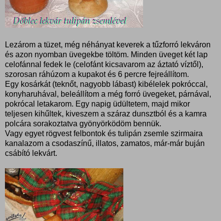
Lezárom a tüzet, még néhányat keverek a tűzforró lekváron
és azon nyomban üvegekbe töltöm. Minden üveget két lap
celofánnal fedek le (celofánt kicsavarom az áztató víztől),
szorosan ráhúzom a kupakot és 6 percre fejreállítom.
Egy kosárkát (teknőt, nagyobb lábast) kibélelek pokróccal,
konyharuhával, beleállítom a még forró üvegeket, párnával,
pokrócal letakarom. Egy napig üdültetem, majd mikor
teljesen kihűltek, kiveszem a száraz dunsztból és a kamra
polcára sorakoztatva gyönyörködöm bennük.
Vagy egyet rögvest felbontok és tulipán zsemle szirmaira
kanalazom a csodaszínű, illatos, zamatos, már-már buján
csábító lekvárt.