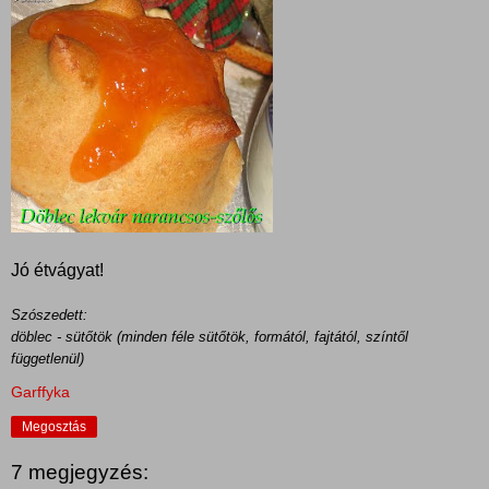
Jó étvágyat!
Szószedett:
döblec - sütőtök (minden féle sütőtök, formától, fajtától, színtől
függetlenül)
Garffyka
Megosztás
7 megjegyzés: