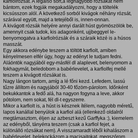
karfiolrózsát. A legalsó sort,a legnagyobb rózsákat nem
bántom, ezek fogják megakadályozni, hogy a töltelék
kicsússzon alól. A következő sorból kivágok néhány rózsát,
szárával együtt, majd a tetejéből is, innen-onnan.
A kivágott rózsák helyére annyi darált húst gyömöszölök be,
amennyit csak tudok, kis adagonként, ujjbeggyel le-
benyomogatva a karfiolrózsák és a száraik közé is a húsos
masszát.
Egy akkora edénybe teszem a töltött karfiolt, amiben
kényelmesen elfér úgy, hogy az edényt le tudjam fedni.
Aláöntök nagyjából egy-másfél dl alaplevet, belenyomom a
fokhagymát, beledobom a babérlevelet, a karfiolfej mellé
teszem a kivágott rózsákat is.
Nagy lángon tartom, amíg a lé főni kezd. Lefedem, lassú
tűzre állítom és nagyjából 30-40 főzöm-párolom. Időnként
bekukkantok a fedő alá, ha nagyon fogyna a leve, akkor
pótolom, nem sokat, fél dl-t egyszerre.
Mikor a karfiolt is, a húst is késznek ítélem, nagyobb méretű,
lapos kanállal benyúlok a karfiol alá (ellenkező oldalról
megtámasztom, éljen az azbeszt kezű Garffyka :), kiemelem
az edényből, tányérra teszem (csak a karfiol fejet, a
különálló rózsákat nem). A visszamaradt léből kihalászom a
babérlevelet, belekockázom a macisajtokat, megszórom