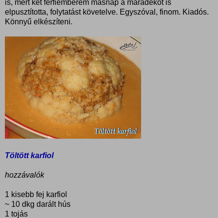
is, mert két férfiemberem másnap a maradékot is
elpusztította, folytatást követelve. Egyszóval, finom. Kiadós.
Könnyű elkészíteni.
Töltött karfiol
hozzávalók
1 kisebb fej karfiol
~ 10 dkg darált hús
1 tojás