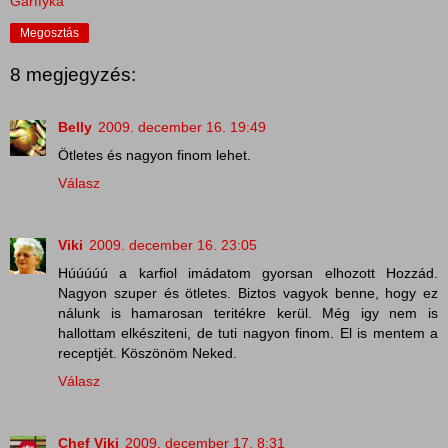
Garffyka
Megosztás
8 megjegyzés:
Belly
2009. december 16. 19:49
Ötletes és nagyon finom lehet.
Válasz
Viki
2009. december 16. 23:05
Húúúúú a karfiol imádatom gyorsan elhozott Hozzád.
Nagyon szuper és ötletes. Biztos vagyok benne, hogy ez
nálunk is hamarosan teritékre kerül. Még igy nem is
hallottam elkésziteni, de tuti nagyon finom. El is mentem a
receptjét. Köszönöm Neked.
Válasz
Chef Viki
2009. december 17. 8:31