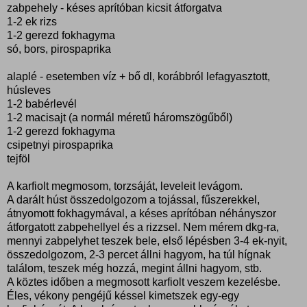
zabpehely - késes aprítóban kicsit átforgatva
1-2 ek rizs
1-2 gerezd fokhagyma
só, bors, pirospaprika
alaplé - esetemben víz + bő dl, korábbról lefagyasztott,
húsleves
1-2 babérlevél
1-2 macisajt (a normál méretű háromszögűből)
1-2 gerezd fokhagyma
csipetnyi pirospaprika
tejföl
A karfiolt megmosom, torzsáját, leveleit levágom.
A darált húst összedolgozom a tojással, fűszerekkel,
átnyomott fokhagymával, a késes aprítóban néhányszor
átforgatott zabpehellyel és a rizzsel. Nem mérem dkg-ra,
mennyi zabpelyhet teszek bele, első lépésben 3-4 ek-nyit,
összedolgozom, 2-3 percet állni hagyom, ha túl hígnak
találom, teszek még hozzá, megint állni hagyom, stb.
A köztes időben a megmosott karfiolt veszem kezelésbe.
Éles, vékony pengéjű késsel kimetszek egy-egy