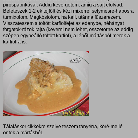
pirospaprikával. Addig kevergetem, amíg a sajt elolvad.
Beleteszek 1-2 ek tejfölt és kézi mixerrel selymesre-habosra
turmixolom. Megkóstolom, ha kell, utánna fűszerezem.
Visszateszem a töltött karfiolfejet az edénybe, néhányat
forgatok-rázok rajta (keverni nem lehet, összetörne az eddig
szépen egybeálló töltött karfiol), a léből-mártásból merek a
karfiolra is.
Tálaláskor cikkekre szelve teszem tányérra, köré-mellé
öntök a mártásból.