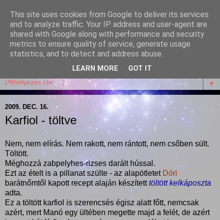
This site uses cookies from Google to deliver its services
Garffyka
and to analyze traffic. Your IP address and user-agent are
shared with Google along with performance and security
metrics to ensure quality of service, generate usage
Szösszenetek a konyhámból, az életemből. Mosollyal,
statistics, and to detect and address abuse.
receptekkel, vidámsággal, marcipánnal, csokival.
LEARN MORE
GOT IT
▼
2009. DEC. 16.
Karfiol - töltve
Nem, nem elírás. Nem rakott, nem rántott, nem csőben sült.
Töltött.
Méghozzá zabpelyhes-rizses darált hússal.
Ezt az ételt is a pillanat szülte - az alapötletet
Dóri
barátnőmtől kapott recept alaján készített
töltött kelkáposzta
adta.
Ez a töltött karfiol is szerencsés égisz alatt főtt, nemcsak
azért, mert Manó egy ültében megette majd a felét, de azért