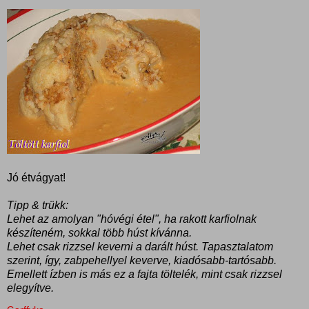
Jó étvágyat!
Tipp & trükk:
Lehet az amolyan "hóvégi étel", ha rakott karfiolnak
készíteném, sokkal több húst kívánna.
Lehet csak rizzsel keverni a darált húst. Tapasztalatom
szerint, így, zabpehellyel keverve, kiadósabb-tartósabb.
Emellett ízben is más ez a fajta töltelék, mint csak rizzsel
elegyítve.