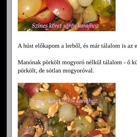
A húst előkapom a lerből, és már tálalom is az 
Manónak pörkölt mogyoró nélkül tálalom - ő kü
pörkölt, de sótlan mogyoróval.