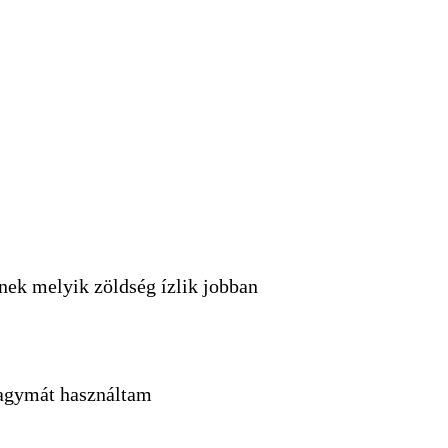
inek melyik zöldség ízlik jobban
agymát használtam