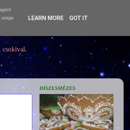
-agent
LEARN MORE
GOT IT
e usage
 csokival.
DÍSZESMÉZES