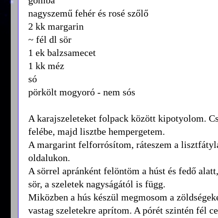
nagyszemű fehér és rosé szőlő
2 kk margarin
~ fél dl sör
1 ek balzsamecet
1 kk méz
só
pörkölt mogyoró - nem sós
A karajszeleteket folpack között kipotyolom. Cs
felébe, majd lisztbe hempergetem.
A margarint felforrósítom, ráteszem a lisztfáty
oldalukon.
A sörrel apránként felöntöm a húst és fedő alat
sör, a szeletek nagyságától is függ.
Miközben a hús készül megmosom a zöldségeke
vastag szeletekre aprítom. A pórét szintén fél