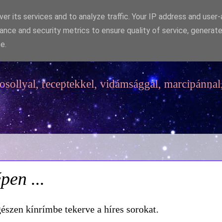
er its services and to analyze traffic. Your IP address and user
ance and security metrics to ensure quality of service, generat
e.
sollyal, receptekkel, vidámsággal, marcipánnal,
pen ...
egészen kínrímbe tekerve a híres sorokat.