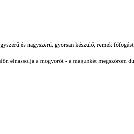
egyszerű és nagyszerű, gyorsan készülő, remek főfogást
lön elnassolja a mogyorót - a magunkét megszórom dur