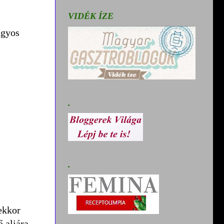
VIDÉK ÍZE
ngyos
.
.
ekkor
 aljára