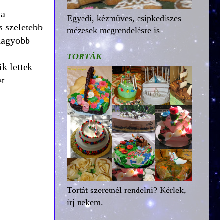
 a
Egyedi, kézműves, csipkedíszes
s szeletebb
mézesek megrendelésre is
 nagyobb
TORTÁK
ik lettek
et
Tortát szeretnél rendelni? Kérlek,
írj nekem.