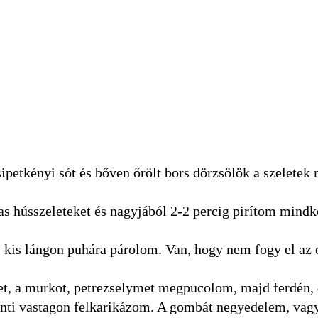
ipetkényi sót és bőven őrölt bors dörzsölök a szeletek
las hússzeleteket és nagyjából 2-2 percig pirítom mindk
t, kis lángon puhára párolom. Van, hogy nem fogy el az 
t, a murkot, petrezselymet megpucolom, majd ferdén
 centi vastagon felkarikázom. A gombát negyedelem, vag