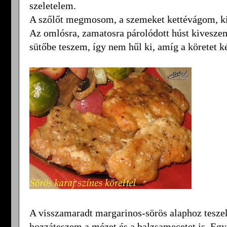
szeletelem.
A szőlőt megmosom, a szemeket kettévágom, 
Az omlósra, zamatosra párolódott húst kivesze
sütőbe teszem, így nem hűl ki, amíg a köretet k
A visszamaradt margarinos-sörös alaphoz tesz
hozzáteszem a mézet és a balzsamecetet is. Egy