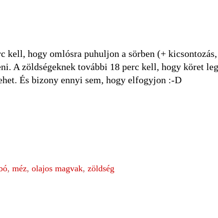
 kell, hogy omlósra puhuljon a sörben (+ kicsontozás, 
teni. A zöldségeknek további 18 perc kell, hogy köret le
lehet. És bizony ennyi sem, hogy elfogyjon :-D
bó
,
méz
,
olajos magvak
,
zöldség