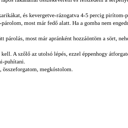
arikákat, és kevergetve-rázogatva 4-5 percig pirítom-
-párolom, most már fedő alatt. Ha a gomba nem enged
tt párolás, most már apránként hozzáöntöm a sört, ne
ell. A szőlő az utolsó lépés, ezzel éppenhogy átforg
i-puhítani.
, összeforgatom, megkóstolom.