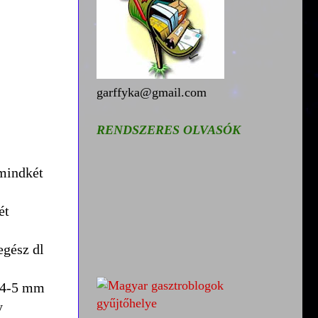
garffyka@gmail.com
RENDSZERES OLVASÓK
 mindkét
ét
egész dl
, 4-5 mm
y