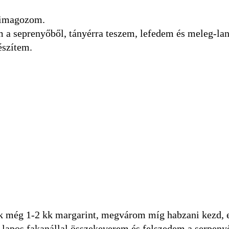
kimagozom.
m a seprenyőből, tányérra teszem, lefedem és meleg-la
észítem.
ek még 1-2 kk margarint, megvárom míg habzani kezd, 
 lapos fakanállal összekeverem és felszedem a serpenyő