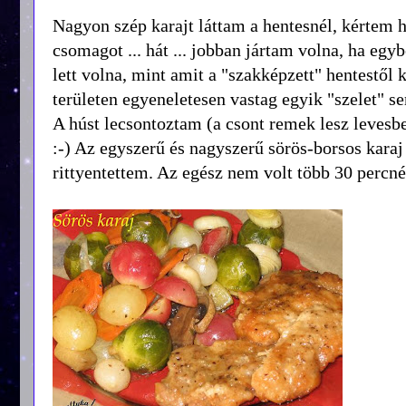
Nagyon szép karajt láttam a hentesnél, kértem 
csomagot ... hát ... jobban jártam volna, ha eg
lett volna, mint amit a "szakképzett" hentestől
területen egyeneletesen vastag egyik "szelet" se
A húst lecsontoztam (a csont remek lesz levesbe
:-) Az egyszerű és nagyszerű sörös-borsos kar
rittyentettem. Az egész nem volt több 30 percné