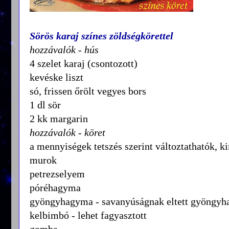
Sörös karaj színes zöldségkörettel
hozzávalók - hús
4 szelet karaj (csontozott)
kevéske liszt
só, frissen őrölt vegyes bors
1 dl sör
2 kk margarin
hozzávalók - köret
a mennyiségek tetszés szerint változtathatók, k
murok
petrezselyem
póréhagyma
gyöngyhagyma - savanyúságnak eltett gyöngyh
kelbimbó - lehet fagyasztott
gomba