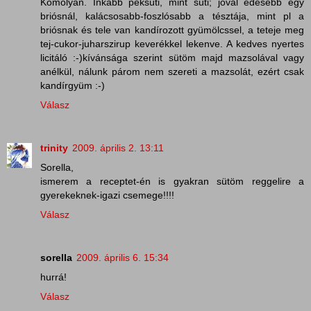
Komolyan. Inkább péksüti, mint süti; jóval édesebb egy
briósnál, kalácsosabb-foszlósabb a tésztája, mint pl a
briósnak és tele van kandírozott gyümölcssel, a teteje meg
tej-cukor-juharszirup keverékkel lekenve. A kedves nyertes
licitáló :-)kívánsága szerint sütöm majd mazsolával vagy
anélkül, nálunk párom nem szereti a mazsolát, ezért csak
kandírgyüm :-)
Válasz
trinity
2009. április 2. 13:11
Sorella,
ismerem a receptet-én is gyakran sütöm reggelire a
gyerekeknek-igazi csemege!!!!
Válasz
sorella
2009. április 6. 15:34
hurrá!
Válasz