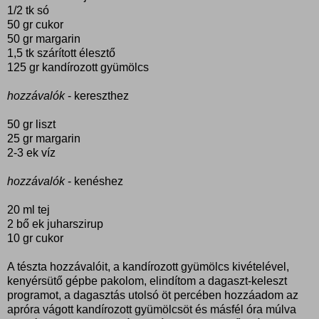
1/2 tk só
50 gr cukor
50 gr margarin
1,5 tk szárított élesztő
125 gr kandírozott gyümölcs
hozzávalók
- kereszthez
50 gr liszt
25 gr margarin
2-3 ek víz
hozzávalók
- kenéshez
20 ml tej
2 bő ek juharszirup
10 gr cukor
A tészta hozzávalóit, a kandírozott gyümölcs kivételével,
kenyérsütő gépbe pakolom, elindítom a dagaszt-keleszt
programot, a dagasztás utolsó öt percében hozzáadom az
apróra vágott kandírozott gyümölcsöt és másfél óra múlva