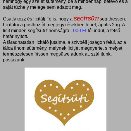
nemhogy egy szelet sütemény, de a mindennapi betevő és a
saját tűzhely melege sem adatott meg.
Csatlakozz és licitálj Te is, hogy a
SEGÍTSÜTI
segíthessen.
Licitálni a posthoz írt megjegyzésekben lehet, április 2-ig. A
licit minden segítsüti finomságra
1000 Ft
-
tól indul, a felső
határ nyitott.
A fáradhatatlan licitáló jutalma, a szívbéli jóságon felül, az a
tálca finom sütemény, melynek licitjét megnyerte, s melyet
természetesen frissen megsütve adunk át, szállítunk,
postázunk.