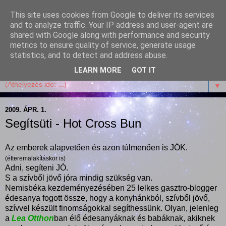
This site uses cookies from Google to deliver its services
Garffyka
and to analyze traffic. Your IP address and user-agent are
shared with Google along with performance and security
metrics to ensure quality of service, generate usage
Szösszenetek a konyhámból, az életemből. Mosollyal,
statistics, and to detect and address abuse.
receptekkel, vidámsággal, marcipánnal, csokival.
LEARN MORE
GOT IT
▼
2009. ÁPR. 1.
Segítsüti - Hot Cross Bun
Az emberek alapvetően és azon túlmenően is JÓK.
(étteremalakításkor is)
Adni, segíteni JÓ.
S a szívből jövő jóra mindig szükség van.
Nemisbéka kezdeményezésében 25 lelkes gasztro-blogger
édesanya fogott össze, hogy a konyhánkból, szívből jövő,
szívvel készült finomságokkal segíthessünk. Olyan, jelenleg
a
Lea Otthon
ban élő édesanyáknak és babáknak, akiknek