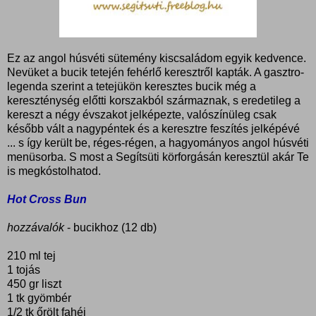
Ez az angol húsvéti sütemény kiscsaládom egyik kedvence.
Nevüket a bucik tetején fehérlő keresztről kapták. A gasztro-
legenda szerint a tetejükön keresztes bucik még a
kereszténység előtti korszakból származnak, s eredetileg a
kereszt a négy évszakot jelképezte, valószínüleg csak
később vált a nagypéntek és a keresztre feszítés jelképévé
... s így került be, réges-régen, a hagyományos angol húsvéti
menüsorba. S most a Segítsüti körforgásán keresztül akár Te
is megkóstolhatod.
Hot Cross Bun
hozzávalók
- bucikhoz (12 db)
210 ml tej
1 tojás
450 gr liszt
1 tk gyömbér
1/2 tk őrölt fahéj