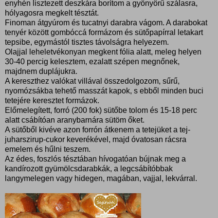
enyhén lisztezett deszkára borítom a gyönyörű szálasra,
hólyagosra megkelt tésztát.
Finoman átgyúrom és tucatnyi darabra vágom. A darabokat
tenyér között gombóccá formázom és sütőpapírral letakart
tepsibe, egymástól tisztes távolságra helyezem.
Olajjal leheletvékonyan megkent fólia alatt, meleg helyen
30-40 percig kelesztem, ezalatt szépen megnőnek,
majdnem duplájukra.
A kereszthez valókat villával összedolgozom, sűrű,
nyomózsákba tehető masszát kapok, s ebből minden buci
tetejére keresztet formázok.
Előmelegített, forró (200 fok) sütőbe tolom és 15-18 perc
alatt csábítóan aranybarnára sütöm őket.
A sütőből kivéve azon forrón átkenem a tetejüket a tej-
juharszirup-cukor keverékével, majd óvatosan rácsra
emelem és hűlni teszem.
Az édes, foszlós tésztában hívogatóan bújnak meg a
kandírozott gyümölcsdarabkák, a legcsábítóbbak
langymelegen vagy hidegen, magában, vajjal, lekvárral.