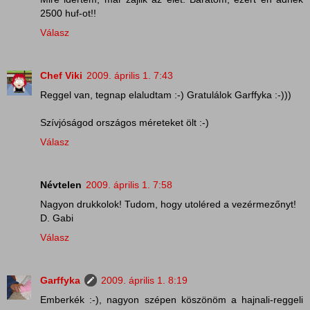
2500 huf-ot!!
Válasz
Chef Viki
2009. április 1. 7:43
Reggel van, tegnap elaludtam :-) Gratulálok Garffyka :-)))
Szívjóságod országos méreteket ölt :-)
Válasz
Névtelen
2009. április 1. 7:58
Nagyon drukkolok! Tudom, hogy utoléred a vezérmezőnyt!
D. Gabi
Válasz
Garffyka
2009. április 1. 8:19
Emberkék :-), nagyon szépen köszönöm a hajnali-reggeli