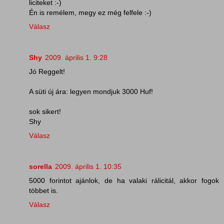
liciteket :-)
Én is remélem, megy ez még felfele :-)
Válasz
Shy
2009. április 1. 9:28
Jó Reggelt!
A süti új ára: legyen mondjuk 3000 Huf!
sok sikert!
Shy
Válasz
sorella
2009. április 1. 10:35
5000 forintot ajánlok, de ha valaki rálicitál, akkor fogok
többet is.
Válasz