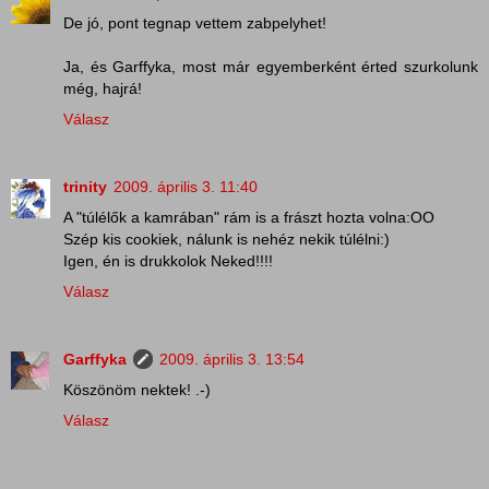
De jó, pont tegnap vettem zabpelyhet!
Ja, és Garffyka, most már egyemberként érted szurkolunk
még, hajrá!
Válasz
trinity
2009. április 3. 11:40
A "túlélők a kamrában" rám is a frászt hozta volna:OO
Szép kis cookiek, nálunk is nehéz nekik túlélni:)
Igen, én is drukkolok Neked!!!!
Válasz
Garffyka
2009. április 3. 13:54
Köszönöm nektek! .-)
Válasz