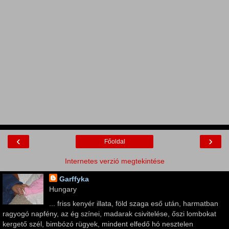
‹
›
Főoldal
Internetes verzió megtekintése
Garffyka
Hungary
... friss kenyér illata, föld szaga eső után, harmatban
ragyogó napfény, az ég színei, madarak csivitelése, őszi lombokat
kergető szél, bimbózó rügyek, mindent elfedő hó nesztelen