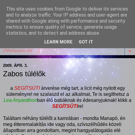
This site uses cookies from Google to deliver its services
Garffyka
and to analyze traffic. Your IP address and user-agent are
shared with Google along with performance and security
metrics to ensure quality of service, generate usage
Szösszenetek a konyhámból, az életemből. Mosollyal,
statistics, and to detect and address abuse.
receptekkel, vidámsággal, marcipánnal, csokival.
LEARN MORE
GOT IT
▼
2009. ÁPR. 3.
Zabos túlélők
a
SEGÍTSÜTI
árverése még tart, a licit még nyitott egy
süteményre! ne szalaszd el az alkalmat, Te is segíthetsz a
Lea Anyaotthon
ban élő babáknak és édesanyjuknak! klikk a
SEGÍTSÜTI
re!
Találtam néhány túlélőt a kamrában - mondta Manapó, én
meg étteremalakítás ide vagy oda, szívszélhűdés közeli
állapotban arra gondoltam, megint hangyalátogatás elé