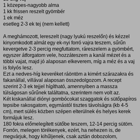
1 közepes-nagyobb alma
1 kk frissen reszelt gyömbér
1 ek méz
esetleg 2-3 ek tej (nem kellett)
A meghámozott, lereszelt (nagy lyukú reszelőn) és kézzel
kinyomkodott almát egy ek-nyi forró vajra teszem, sűrűn
kevergetve 2-3 percig megfuttatom, ráreszelem a gyömbért,
egyszer átforgatom vele, hozzáteszem a kanál mézet és a
többi vajat, majd jó alaposan elkeverem, míg a méz és a vaj
is folyós lesz.
Ezt a nedves-híg keveréket ráöntöm a kimért szárazakra és
fakanállal, villával alaposan összedolgozom. A recept
szerint 2-3 ek tejjel hígítható, amennyiben a massza
túlságosan sűrűnek találtatna, szerintem nem volt az.
Két kiskanállal diónyi gombócokat szaggatok és sütőpapíros
tepsibe rakosgatom, egymástól tisztes távolságra (kb 4-5
cm), mert sülés közben szépen elterülnek és helyes kerek
formájuk lesz.
180 fokra előmelegített sütőbe teszem, 12-14 percig sütöm.
Forrón, melegen törékenyek, ezért, ha nehezen is, de
megvárjuk, hogy kihűljenek, csak aztán dobozolom,