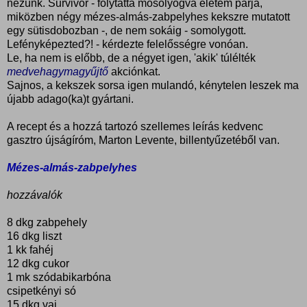
nézünk. Survivor - folytatta mosolyogva életem párja,
miközben négy mézes-almás-zabpelyhes kekszre mutatott
egy sütisdobozban -, de nem sokáig - somolygott.
Lefényképezted?! - kérdezte felelősségre vonóan.
Le, ha nem is előbb, de a négyet igen, 'akik' túlélték
medvehagymagyűjtő
akciónkat.
Sajnos, a kekszek sorsa igen mulandó, kénytelen leszek ma
újabb adago(ka)t gyártani.
A recept és a hozzá tartozó szellemes leírás kedvenc
gasztro újságíróm, Marton Levente, billentyűzetéből van.
Mézes-almás-zabpelyhes
hozzávalók
8 dkg zabpehely
16 dkg liszt
1 kk fahéj
12 dkg cukor
1 mk szódabikarbóna
csipetkényi só
15 dkg vaj