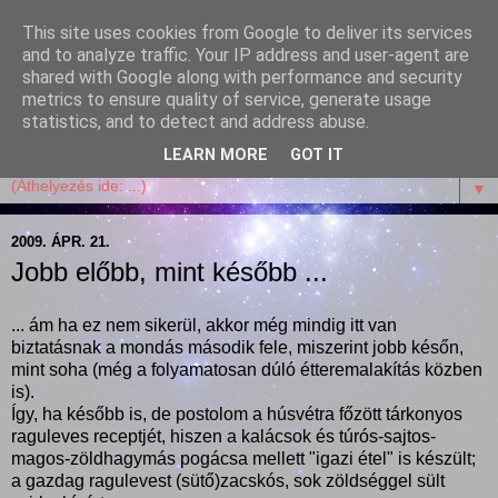
This site uses cookies from Google to deliver its services
Garffyka
and to analyze traffic. Your IP address and user-agent are
shared with Google along with performance and security
metrics to ensure quality of service, generate usage
Szösszenetek a konyhámból, az életemből. Mosollyal,
statistics, and to detect and address abuse.
receptekkel, vidámsággal, marcipánnal, csokival.
LEARN MORE
GOT IT
▼
2009. ÁPR. 21.
Jobb előbb, mint később ...
... ám ha ez nem sikerül, akkor még mindig itt van
biztatásnak a mondás második fele, miszerint jobb későn,
mint soha (még a folyamatosan dúló étteremalakítás közben
is).
Így, ha később is, de postolom a húsvétra főzött tárkonyos
raguleves receptjét, hiszen a kalácsok és túrós-sajtos-
magos-zöldhagymás pogácsa mellett "igazi étel" is készült;
a gazdag ragulevest (sütő)zacskós, sok zöldséggel sült