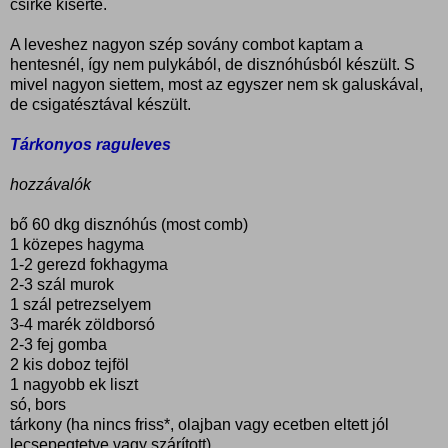
csirke kísérte.
A leveshez nagyon szép sovány combot kaptam a
hentesnél, így nem pulykából, de disznóhúsból készült. S
mivel nagyon siettem, most az egyszer nem sk galuskával,
de csigatésztával készült.
Tárkonyos raguleves
hozzávalók
bő 60 dkg disznóhús (most comb)
1 közepes hagyma
1-2 gerezd fokhagyma
2-3 szál murok
1 szál petrezselyem
3-4 marék zöldborsó
2-3 fej gomba
2 kis doboz tejföl
1 nagyobb ek liszt
só, bors
tárkony (ha nincs friss*, olajban vagy ecetben eltett jól
lecsepegtetve vagy szárított)