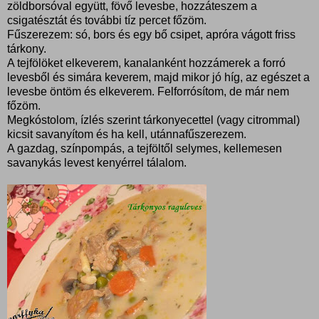
zöldborsóval együtt, fövő levesbe, hozzáteszem a
csigatésztát és további tíz percet főzöm.
Fűszerezem: só, bors és egy bő csipet, apróra vágott friss
tárkony.
A tejfölöket elkeverem, kanalanként hozzámerek a forró
levesből és simára keverem, majd mikor jó híg, az egészet a
levesbe öntöm és elkeverem. Felforrósítom, de már nem
főzöm.
Megkóstolom, ízlés szerint tárkonyecettel (vagy citrommal)
kicsit savanyítom és ha kell, utánnafűszerezem.
A gazdag, színpompás, a tejföltől selymes, kellemesen
savanykás levest kenyérrel tálalom.