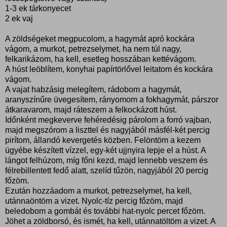
1-3 ek tárkonyecet
2 ek vaj
A zöldségeket megpucolom, a hagymát apró kockára
vágom, a murkot, petrezselymet, ha nem túl nagy,
felkarikázom, ha kell, esetleg hosszában kettévágom.
A húst leöblítem, konyhai papírtörlővel leitatom és kockára
vágom.
A vajat habzásig melegítem, rádobom a hagymát,
aranyszínűre üvegesítem, rányomom a fokhagymát, párszor
átkaravarom, majd ráteszem a felkockázott húst.
Időnként megkeverve fehéredésig párolom a forró vajban,
majd megszórom a liszttel és nagyjából másfél-két percig
pirítom, állandó kevergetés közben. Felöntöm a kezem
ügyébe készített vízzel, egy-két ujjnyira lepje el a húst. A
lángot felhúzom, míg főni kezd, majd lennebb veszem és
félrebillentett fedő alatt, szelíd tűzön, nagyjából 20 percig
főzöm.
Ezután hozzáadom a murkot, petrezselymet, ha kell,
utánnaöntöm a vizet. Nyolc-tíz percig főzöm, majd
beledobom a gombát és további hat-nyolc percet főzöm.
Jöhet a zöldborsó, és ismét, ha kell, utánnatöltöm a vizet. A