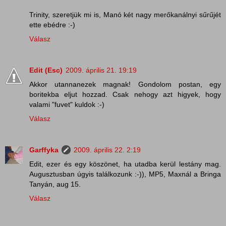
Trinity, szeretjük mi is, Manó két nagy merőkanálnyi sűrűjét
ette ebédre :-)
Válasz
Edit (Esc)
2009. április 21. 19:19
Akkor utannanezek magnak! Gondolom postan, egy
boritekba eljut hozzad. Csak nehogy azt higyek, hogy
valami "fuvet" kuldok :-)
Válasz
Garffyka
2009. április 22. 2:19
Edit, ezer és egy köszönet, ha utadba kerül lestány mag.
Augusztusban úgyis találkozunk :-)), MP5, Maxnál a Bringa
Tanyán, aug 15.
Válasz