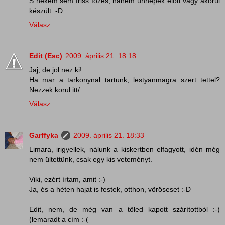
S nekem sem friss főzés, hanem ünnepek előtt vagy akörül
készült :-D
Válasz
Edit (Esc)
2009. április 21. 18:18
Jaj, de jol nez ki!
Ha mar a tarkonynal tartunk, lestyanmagra szert tettel?
Nezzek korul itt/
Válasz
Garffyka
2009. április 21. 18:33
Limara, irigyellek, nálunk a kiskertben elfagyott, idén még
nem ültettünk, csak egy kis veteményt.
Viki, ezért írtam, amit :-)
Ja, és a héten hajat is festek, otthon, vöröseset :-D
Edit, nem, de még van a tőled kapott szárítottból :-)
(lemaradt a cím :-(