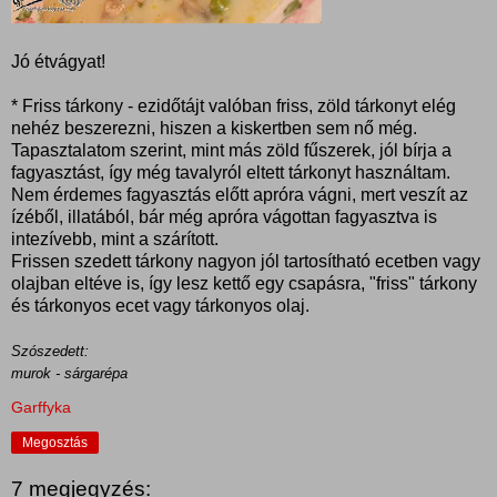
Jó étvágyat!
* Friss tárkony - ezidőtájt valóban friss, zöld tárkonyt elég
nehéz beszerezni, hiszen a kiskertben sem nő még.
Tapasztalatom szerint, mint más zöld fűszerek, jól bírja a
fagyasztást, így még tavalyról eltett tárkonyt használtam.
Nem érdemes fagyasztás előtt apróra vágni, mert veszít az
ízéből, illatából, bár még apróra vágottan fagyasztva is
intezívebb, mint a szárított.
Frissen szedett tárkony nagyon jól tartosítható ecetben vagy
olajban eltéve is, így lesz kettő egy csapásra, "friss" tárkony
és tárkonyos ecet vagy tárkonyos olaj.
Szószedett:
murok - sárgarépa
Garffyka
Megosztás
7 megjegyzés: