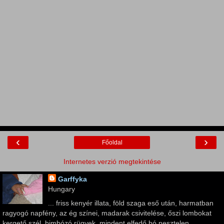
‹
›
Főoldal
Internetes verzió megtekintése
Garffyka
Hungary
... friss kenyér illata, föld szaga eső után, harmatban
ragyogó napfény, az ég színei, madarak csivitelése, őszi lombokat
kergető szél, bimbózó rügyek, mindent elfedő hó nesztelen