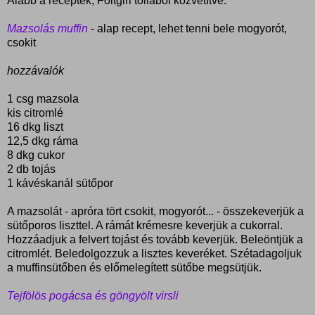
Alább a receptek, Foltgirl tollából közvetítve.
Mazsolás muffin
- alap recept, lehet tenni bele mogyorót,
csokit
hozzávalók
1 csg mazsola
kis citromlé
16 dkg liszt
12,5 dkg ráma
8 dkg cukor
2 db tojás
1 kávéskanál sütőpor
A mazsolát - apróra tört csokit, mogyorót... - összekeverjük a
sütőporos liszttel. A rámát krémesre keverjük a cukorral.
Hozzáadjuk a felvert tojást és tovább keverjük. Beleöntjük a
citromlét. Beledolgozzuk a lisztes keveréket. Szétadagoljuk
a muffinsütőben és előmelegített sütőbe megsütjük.
Tejfölös pogácsa és göngyölt virsli