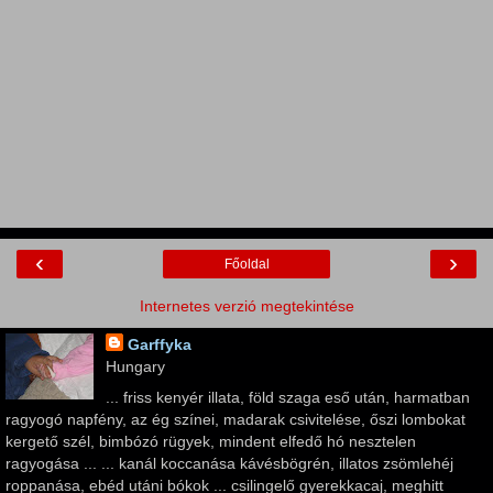
‹
›
Főoldal
Internetes verzió megtekintése
Garffyka
Hungary
... friss kenyér illata, föld szaga eső után, harmatban
ragyogó napfény, az ég színei, madarak csivitelése, őszi lombokat
kergető szél, bimbózó rügyek, mindent elfedő hó nesztelen
ragyogása ... ... kanál koccanása kávésbögrén, illatos zsömlehéj
roppanása, ebéd utáni bókok ... csilingelő gyerekkacaj, meghitt