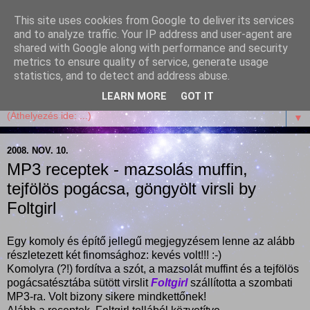
This site uses cookies from Google to deliver its services
Garffyka
and to analyze traffic. Your IP address and user-agent are
shared with Google along with performance and security
metrics to ensure quality of service, generate usage
Szösszenetek a konyhámból, az életemből. Mosollyal,
statistics, and to detect and address abuse.
receptekkel, vidámsággal, marcipánnal, csokival.
LEARN MORE
GOT IT
▼
2008. NOV. 10.
MP3 receptek - mazsolás muffin,
tejfölös pogácsa, göngyölt virsli by
Foltgirl
Egy komoly és építő jellegű megjegyzésem lenne az alább
részletezett két finomsághoz: kevés volt!!! :-)
Komolyra (?!) fordítva a szót, a mazsolát muffint és a tejfölös
pogácsatésztába sütött virslit
Foltgirl
szállította a szombati
MP3-ra. Volt bizony sikere mindkettőnek!