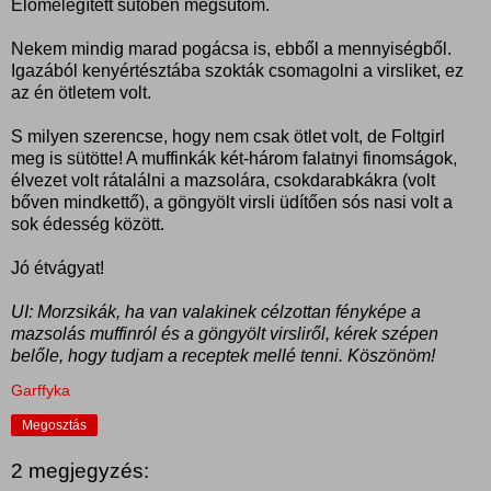
Előmelegített sűtőben megsütöm.
Nekem mindig marad pogácsa is, ebből a mennyiségből.
Igazából kenyértésztába szokták csomagolni a virsliket, ez
az én ötletem volt.
S milyen szerencse, hogy nem csak ötlet volt, de Foltgirl
meg is sütötte! A muffinkák két-három falatnyi finomságok,
élvezet volt rátalálni a mazsolára, csokdarabkákra (volt
bőven mindkettő), a göngyölt virsli üdítően sós nasi volt a
sok édesség között.
Jó étvágyat!
UI: Morzsikák, ha van valakinek célzottan fényképe a
mazsolás muffinról és a göngyölt virsliről, kérek szépen
belőle, hogy tudjam a receptek mellé tenni. Köszönöm!
Garffyka
Megosztás
2 megjegyzés: