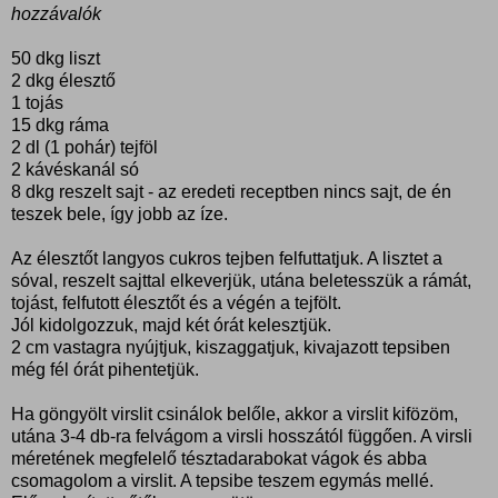
hozzávalók
50 dkg liszt
2 dkg élesztő
1 tojás
15 dkg ráma
2 dl (1 pohár) tejföl
2 kávéskanál só
8 dkg reszelt sajt - az eredeti receptben nincs sajt, de én
teszek bele, így jobb az íze.
Az élesztőt langyos cukros tejben felfuttatjuk. A lisztet a
sóval, reszelt sajttal elkeverjük, utána beletesszük a rámát,
tojást, felfutott élesztőt és a végén a tejfölt.
Jól kidolgozzuk, majd két órát kelesztjük.
2 cm vastagra nyújtjuk, kiszaggatjuk, kivajazott tepsiben
még fél órát pihentetjük.
Ha göngyölt virslit csinálok belőle, akkor a virslit kifözöm,
utána 3-4 db-ra felvágom a virsli hosszától függően. A virsli
méretének megfelelő tésztadarabokat vágok és abba
csomagolom a virslit. A tepsibe teszem egymás mellé.