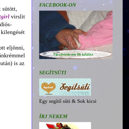
FACEBOOK-ON
 sütött,
tgirl
virslit
diós-
kilengését
t eljönni,
zsánkrémmel
után) is az
SEGÍTSÜTI
Egy segítő süti & Sok kicsi
ÍRJ NEKEM