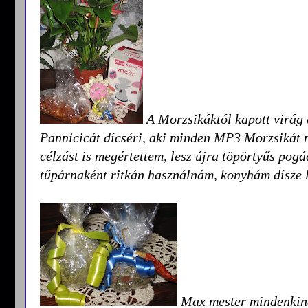
A Morzsikáktól kapott virág 
Pannicicát dícséri, aki minden MP3 Morzsikát m
célzást is megértettem, lesz újra töpörtyűs pog
tűpárnaként ritkán használnám, konyhám dísze l
Max mester mindenkinek