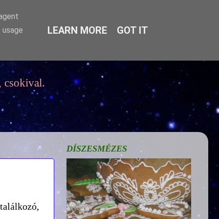
-agent
LEARN MORE
GOT IT
e usage
 csokival.
DÍSZESMÉZES
találkozó,