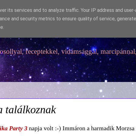
er its services and to analyze traffic. Your IP address and user
ance and security metrics to ensure quality of service, generat
e.
sollyal, receptekkel, vidámsággal, marcipánnal,
 találkoznak
ika Party 3
napja volt :-) Immáron a harmadik Morzsa 