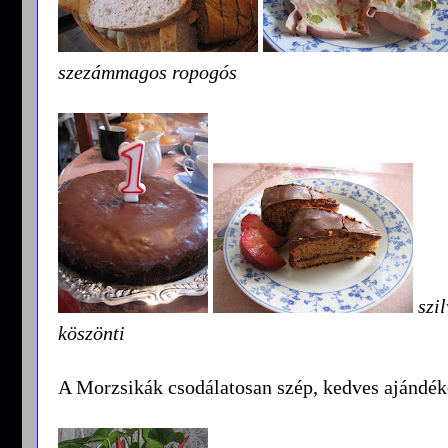
szezámmagos ropogós
szil
köszönti
A Morzsikák csodálatosan szép, kedves ajándé