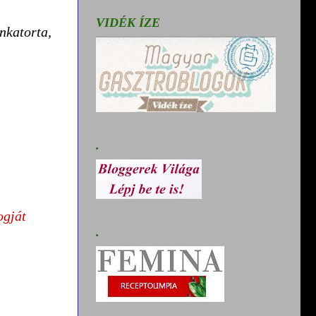
VIDÉK ÍZE
nkatorta,
.
ogját
.