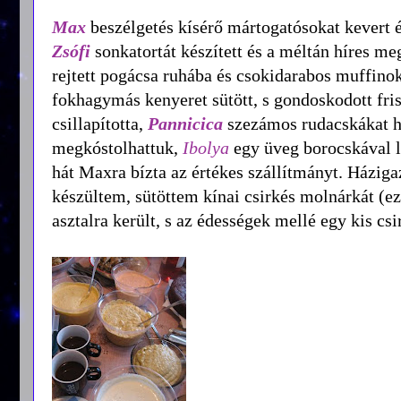
Max
beszélgetés kísérő mártogatósokat kevert é
Zsófi
sonkatortát készített és a méltán híres m
rejtett pogácsa ruhába és csokidarabos muffinok
fokhagymás kenyeret sütött, s gondoskodott fris
csillapította,
Pannicica
szezámos rudacskákat hoz
megkóstolhattuk,
Ibolya
egy üveg borocskával l
hát Maxra bízta az értékes szállítmányt. Házig
készültem, sütöttem kínai csirkés molnárkát (ezt
asztalra került, s az édességek mellé egy kis csi