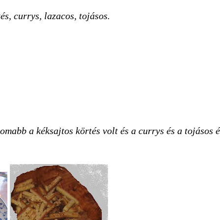
s, currys, lazacos, tojásos.
omabb a kéksajtos körtés volt és a currys és a tojásos 