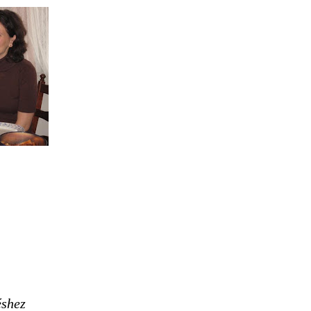
éshez