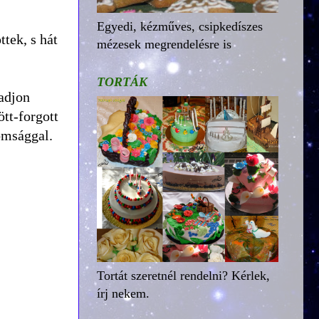
Egyedi, kézműves, csipkedíszes
tek, s hát
mézesek megrendelésre is
TORTÁK
adjon
tt-forgott
nomsággal.
Tortát szeretnél rendelni? Kérlek,
írj nekem.