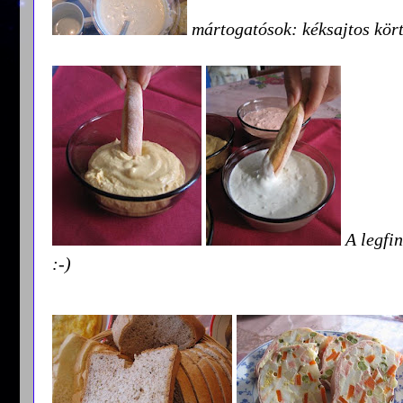
mártogatósok: kéksajtos körté
A legfin
:-)