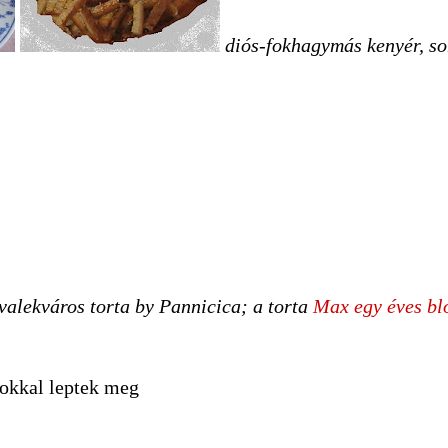
diós-fokhagymás kenyér, so
valekváros torta by Pannicica; a torta
Max egy éves bl
kokkal leptek meg