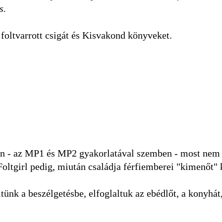
s.
 foltvarrott csigát és Kisvakond könyveket.
n - az MP1 és MP2 gyakorlatával szemben - most nem
Foltgirl pedig, miután családja férfiemberei "kimenőt" 
ünk a beszélgetésbe, elfoglaltuk az ebédlőt, a konyhát,