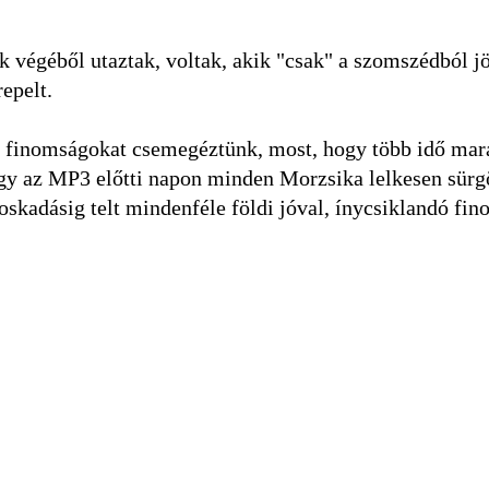
 végéből utaztak, voltak, akik "csak" a szomszédból jöt
epelt.
t finomságokat csemegéztünk, most, hogy több idő mar
ogy az MP3 előtti napon minden Morzsika lelkesen sürgö
roskadásig telt mindenféle földi jóval, ínycsiklandó fi