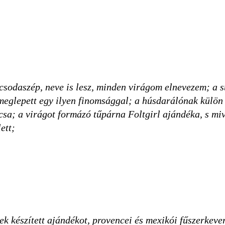
csodaszép, neve is lesz, minden virágom elnevezem; a s
eglepett egy ilyen finomsággal; a húsdarálónak külön 
ácsa; a virágot formázó tűpárna Foltgirl ajándéka, s mi
ett;
 készített ajándékot, provencei és mexikói fűszerkever