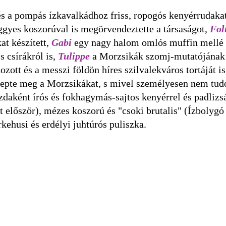
s a pompás ízkavalkádhoz friss, ropogós kenyérrudakat
eggyes koszorúval is megörvendeztette a társaságot,
Fol
at készített,
Gabi
egy nagy halom omlós muffin mellé 
s csírákról is,
Tulippe
a Morzsikák szomj-mutatójának 
ott és a messzi földön híres szilvalekváros tortáját is
epte meg a Morzsikákat, s mivel személyesen nem tudot
azdaként írós és fokhagymás-sajtos kenyérrel és padli
 először), mézes koszorú és "csoki brutalis" (Ízbolygó 
rkehusi és erdélyi juhtúrós puliszka.