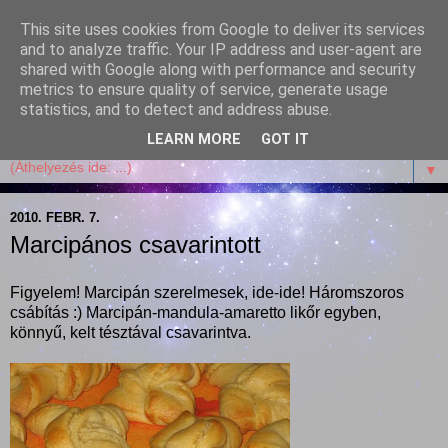
This site uses cookies from Google to deliver its services
Garffyka
and to analyze traffic. Your IP address and user-agent are
shared with Google along with performance and security
metrics to ensure quality of service, generate usage
Szösszenetek a konyhámból, az életemből. Mosollyal,
statistics, and to detect and address abuse.
receptekkel, vidámsággal, marcipánnal, csokival.
LEARN MORE
GOT IT
▼
2010. FEBR. 7.
Marcipános csavarintott
Figyelem! Marcipán szerelmesek, ide-ide! Háromszoros
csábítás :) Marcipán-mandula-amaretto likőr egyben,
könnyű, kelt tésztával csavarintva.