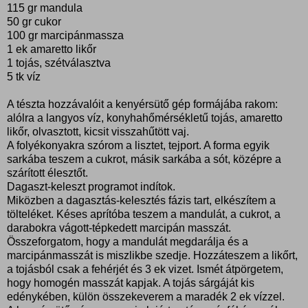
115 gr mandula
50 gr cukor
100 gr marcipánmassza
1 ek amaretto likőr
1 tojás, szétválasztva
5 tk víz
A tészta hozzávalóit a kenyérsütő gép formájába rakom:
alólra a langyos víz, konyhahőmérsékletű tojás, amaretto
likőr, olvasztott, kicsit visszahűtött vaj.
A folyékonyakra szórom a lisztet, tejport. A forma egyik
sarkába teszem a cukrot, másik sarkába a sót, középre a
szárított élesztőt.
Dagaszt-keleszt programot indítok.
Miközben a dagasztás-kelesztés fázis tart, elkészítem a
tölteléket. Késes aprítóba teszem a mandulát, a cukrot, a
darabokra vágott-tépkedett marcipán masszát.
Összeforgatom, hogy a mandulát megdarálja és a
marcipánmasszát is miszlikbe szedje. Hozzáteszem a likőrt,
a tojásból csak a fehérjét és 3 ek vizet. Ismét átpörgetem,
hogy homogén masszát kapjak. A tojás sárgáját kis
edénykében, külön összekeverem a maradék 2 ek vízzel.