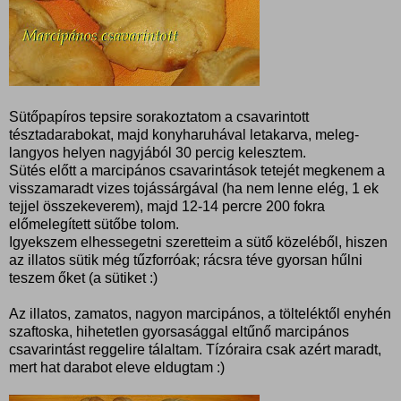
Sütőpapíros tepsire sorakoztatom a csavarintott
tésztadarabokat, majd konyharuhával letakarva, meleg-
langyos helyen nagyjából 30 percig kelesztem.
Sütés előtt a marcipános csavarintások tetejét megkenem a
visszamaradt vizes tojássárgával (ha nem lenne elég, 1 ek
tejjel összekeverem), majd 12-14 percre 200 fokra
előmelegített sütőbe tolom.
Igyekszem elhessegetni szeretteim a sütő közeléből, hiszen
az illatos sütik még tűzforróak; rácsra téve gyorsan hűlni
teszem őket (a sütiket :)
Az illatos, zamatos, nagyon marcipános, a tölteléktől enyhén
szaftoska, hihetetlen gyorsasággal eltűnő marcipános
csavarintást reggelire tálaltam. Tízóraira csak azért maradt,
mert hat darabot eleve eldugtam :)