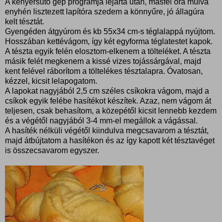
A kenyérsütő gép programja lejárta után, másfél óra múlva
enyhén lisztezett lapítóra szedem a könnyűre, jó állagúra
kelt tésztát.
Gyengéden átgyúrom és kb 55x34 cm-s téglalappá nyújtom.
Hosszában kettévágom, így két egyforma téglatestet kapok.
A tészta egyik felén elosztom-elkenem a tölteléket. A tészta
másik felét megkenem a kissé vizes tojássárgával, majd
kent felével ráborítom a töltelékes tésztalapra. Óvatosan,
kézzel, kicsit lelapogatom.
A lapokat nagyjából 2,5 cm széles csíkokra vágom, majd a
csíkok egyik felébe hasítékot készítek. Azaz, nem vágom át
teljesen, csak behasítom, a közepétől kicsit lennebb kezdem
és a végétől nagyjából 3-4 mm-el megállok a vágással.
A hasíték nélküli végétől kiindulva megcsavarom a tésztát,
majd átbújtatom a hasítékon és az így kapott két tésztavéget
is összecsavarom egyszer.