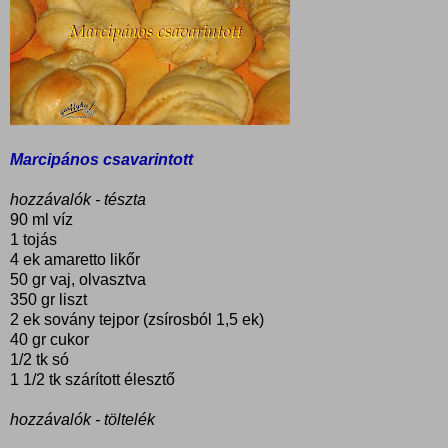
Marcipános csavarintott
hozzávalók - tészta
90 ml víz
1 tojás
4 ek amaretto likőr
50 gr vaj, olvasztva
350 gr liszt
2 ek sovány tejpor (zsírosból 1,5 ek)
40 gr cukor
1/2 tk só
1 1/2 tk szárított élesztő
hozzávalók - töltelék