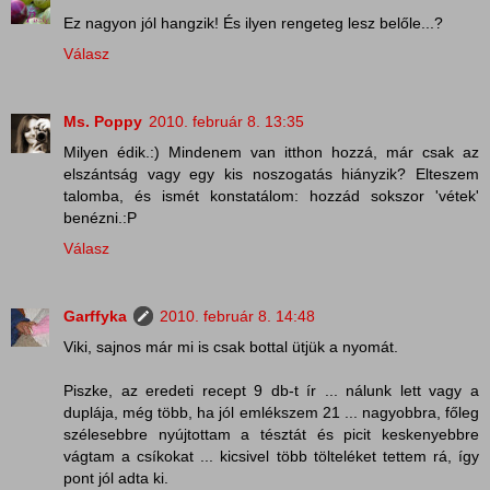
Ez nagyon jól hangzik! És ilyen rengeteg lesz belőle...?
Válasz
Ms. Poppy
2010. február 8. 13:35
Milyen édik.:) Mindenem van itthon hozzá, már csak az
elszántság vagy egy kis noszogatás hiányzik? Elteszem
talomba, és ismét konstatálom: hozzád sokszor 'vétek'
benézni.:P
Válasz
Garffyka
2010. február 8. 14:48
Viki, sajnos már mi is csak bottal ütjük a nyomát.
Piszke, az eredeti recept 9 db-t ír ... nálunk lett vagy a
duplája, még több, ha jól emlékszem 21 ... nagyobbra, főleg
szélesebbre nyújtottam a tésztát és picit keskenyebbre
vágtam a csíkokat ... kicsivel több tölteléket tettem rá, így
pont jól adta ki.