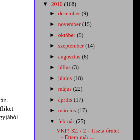
▼
2010
(168)
►
december
(9)
►
november
(15)
►
október
(5)
►
szeptember
(14)
►
augusztus
(6)
►
július
(3)
►
június
(18)
►
május
(22)
tán.
►
április
(17)
fliket
►
március
(17)
agyjából
▼
február
(25)
VKF! 32. / 2 - Tiszta őrület
- Ettem már ...