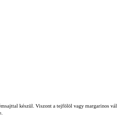
msajttal készül. Viszont a tejfölöl vagy margarinos vál
e.