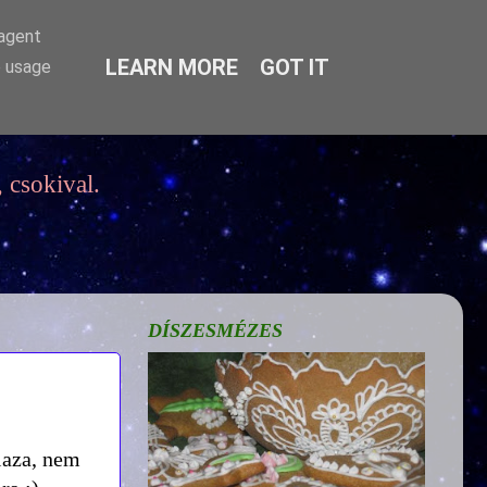
-agent
LEARN MORE
GOT IT
e usage
 csokival.
DÍSZESMÉZES
laza, nem