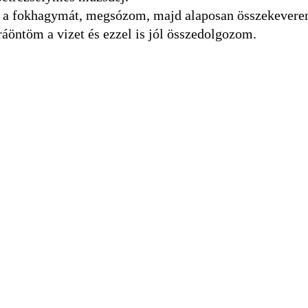
 a fokhagymát, megsózom, majd alaposan összekevere
 ráöntöm a vizet és ezzel is jól összedolgozom.