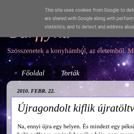
This site uses cookies from Google to deliv
are shared with Google along with perform
Garffyka
statistics, and to detect and address abus
Szösszenetek a konyhámból, az életemből. Mo
Főoldal
Torták
2010. FEBR. 22.
Újragondolt kiflik újratölt
Na, ennyi újra egy helyen. És mindezt egy péksü