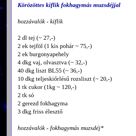
Körözöttes kiflik fokhagymás muzsdéjjal
hozzávalók - kiflik
2 dl tej (~ 27,-)
2 ek tejföl (1 kis pohár ~ 75,-)
2 ek burgonyapehely
4 dkg vaj, olvasztva (~ 32,-)
40 dkg liszt BL55 (~ 36,-)
10 dkg teljeskiőrlésű rozsliszt (~ 20,-)
1 tk cukor (1kg ~ 120,-)
2 tk só
2 gerezd fokhagyma
3 dkg friss élesztő
hozzávalók - fokhagymás muzsdéj*