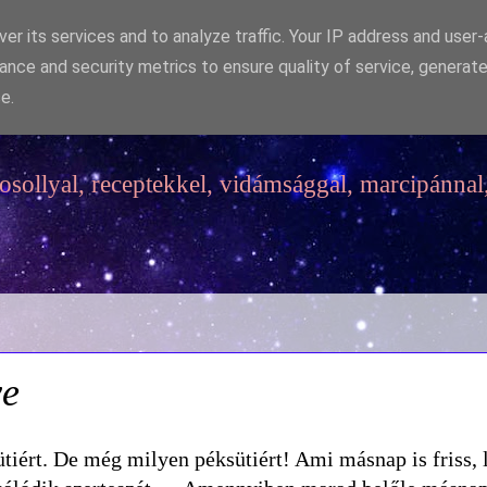
er its services and to analyze traffic. Your IP address and user
ance and security metrics to ensure quality of service, generat
e.
sollyal, receptekkel, vidámsággal, marcipánnal,
ve
tiért. De még milyen péksütiért! Ami másnap is friss, 