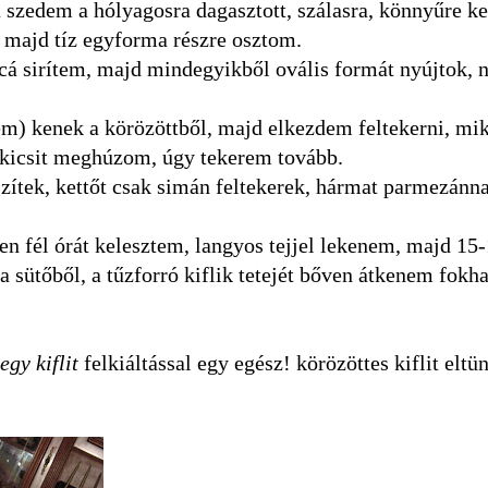
a szedem a hólyagosra dagasztott, szálasra, könnyűre kel
 majd tíz egyforma részre osztom.
cá sirítem, majd mindegyikből ovális formát nyújtok, 
ém) kenek a körözöttből, majd elkezdem feltekerni, mik
t kicsit meghúzom, úgy tekerem tovább.
készítek, kettőt csak simán feltekerek, hármat parmezánna
n fél órát kelesztem, langyos tejjel lekenem, majd 15-
a sütőből, a tűzforró kiflik tetejét bőven átkenem fok
gy kiflit
felkiáltással egy egész! körözöttes kiflit eltünt