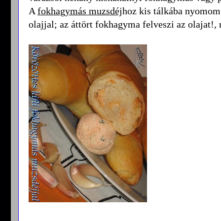
A
fokhagymás muzsdéj
hoz kis tálkába nyomom
olajjal; az áttört fokhagyma felveszi az olajat!,