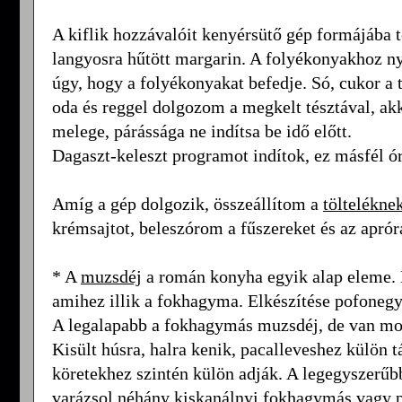
A kiflik hozzávalóit kenyérsütő gép formájába te
langyosra hűtött margarin. A folyékonyakhoz n
úgy, hogy a folyékonyakat befedje. Só, cukor a 
oda és reggel dolgozom a megkelt tésztával, akk
melege, párássága ne indítsa be idő előtt.
Dagaszt-keleszt programot indítok, ez másfél ór
Amíg a gép dolgozik, összeállítom a
töltelékne
krémsajtot, beleszórom a fűszereket és az aprór
* A
muzsdéj
a román konyha egyik alap eleme. 
amihez illik a fokhagyma. Elkészítése pofonegys
A legalapabb a fokhagymás muzsdéj, de van mo
Kisült húsra, halra kenik, pacalleveshez külön tá
köretekhez szintén külön adják. A legegyszerű
varázsol néhány kiskanálnyi fokhagymás vagy 