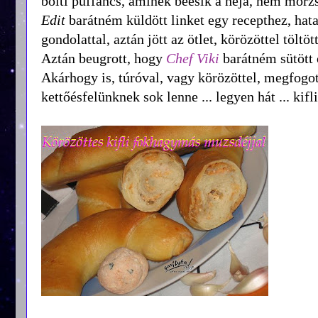
bolti puffancs, aminek beesik a héja, nem morz
Edit
barátném küldött linket egy recepthez, hata
gondolattal, aztán jött az ötlet, körözöttel töltöt
Aztán beugrott, hogy
Chef Viki
barátném sütött o
Akárhogy is, túróval, vagy körözöttel, megfogot
kettőésfelünknek sok lenne ... legyen hát ... kifl