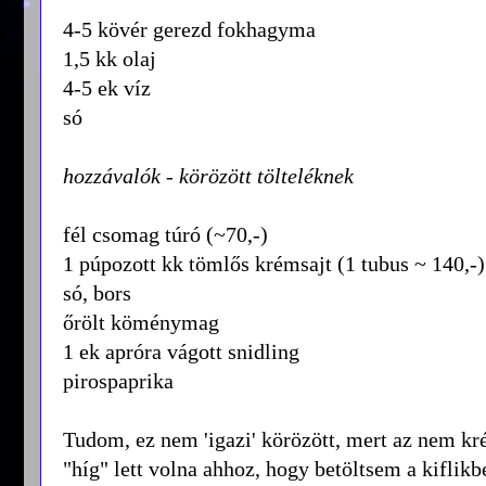
4-5 kövér gerezd fokhagyma
1,5 kk olaj
4-5 ek víz
só
hozzávalók - körözött tölteléknek
fél csomag túró (~70,-)
1 púpozott kk tömlős krémsajt (1 tubus ~ 140,-)
só, bors
őrölt köménymag
1 ek apróra vágott snidling
pirospaprika
Tudom, ez nem 'igazi' körözött, mert az nem kré
"híg" lett volna ahhoz, hogy betöltsem a kiflikb