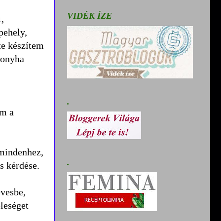
VIDÉK ÍZE
t,
pehely,
te készítem
konyha
.
om a
 mindenhez,
.
s kérdése.
evesbe,
eleséget