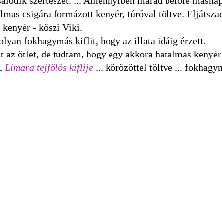
sálódik szerteszét. ... Amennyiben marad belőle másnap
lmas csigára formázott kenyér, túróval töltve. Eljátsza
t kenyér - köszi Viki.
lyan fokhagymás kiflit, hogy az illata idáig érzett.
t az ötlet, de tudtam, hogy egy akkora hatalmas kenyér
i,
Limara tejfölös kiflije
... körözöttel töltve ... fokhag