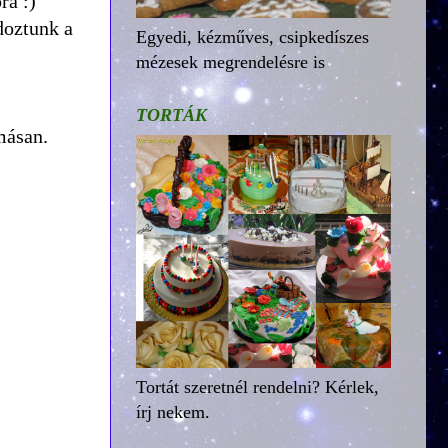
ra :)
doztunk a
Egyedi, kézműves, csipkedíszes
mézesek megrendelésre is
TORTÁK
ymásan.
Tortát szeretnél rendelni? Kérlek,
írj nekem.