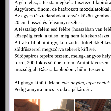
A gép jelez, a tészta megkelt. Lisztezett lapítór
Átgyúrom, finom, de határozott mozdulatokkal,
Az egyes tésztadarabokat tenyér között gombóc
20 cm hosszú és feleannyi széles.
A tésztalap felém eső felére (hosszában van fel
közepéig érek, a túlsó, még nem feltekertrészé
A tíz kifliből ötöt így, körözöttes töltelékkel 
zöldfűszerrel megszórva tekerek kiflivé.
Sütőpapíros tepsire teszem, meleg-langyos helye
forró, 200 fokos sütőbe tolom. Amint kiveszem 
muzsdéjjal. Rácsra kapkodom, hűlni teszem.
Alighogy kihűlt, Manó
édesanyám, ugye ehetek e
Pedig annyira nincs is oda a pékáruért.