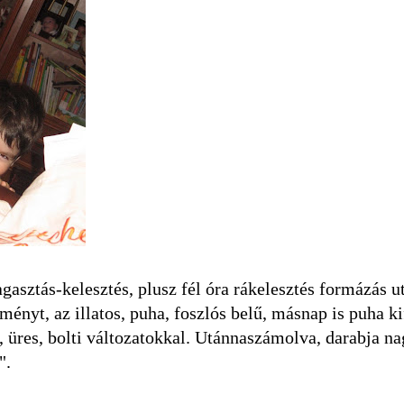
sztás-kelesztés, plusz fél óra rákelesztés formázás u
ényt, az illatos, puha, foszlós belű, másnap is puha ki
t, üres, bolti változatokkal. Utánnaszámolva, darabja n
".