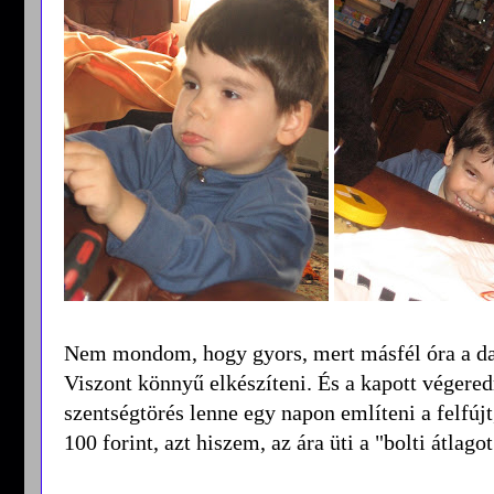
Nem mondom, hogy gyors, mert másfél óra a daga
Viszont könnyű elkészíteni. És a kapott végeredm
szentségtörés lenne egy napon említeni a felfúj
100 forint, azt hiszem, az ára üti a "bolti átlagot