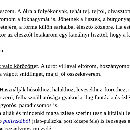
szem. Alólra a folyékonyak, tehát tej, tejföl, olvasztot
yomom a fokhagymát is. Jöhetnek a lisztek, a burgonya
tetejére, a forma külön sarkaiba, élesztő középre. Ha es
or az élesztőt letakarom egy kanálnyi liszttel, hogy a 
a.
k való körözött
et. A túrót villával eltöröm, hozzányom
a vágott snidlinget, majd jól összekeverem.
Használják húsokhoz, halakhoz, levesekhez, körethez,
zerű, felhasználhatósága gyakorlatilag fantázia és ízlé
gyorós, paradicsomos is.
lalják és mindenki maga ízlése szerint tesz a kitálalt l
bb
puliszkából
is fenséges 
(alap-puliszka, post közepe fele)
petrezselymes muzsdéj.