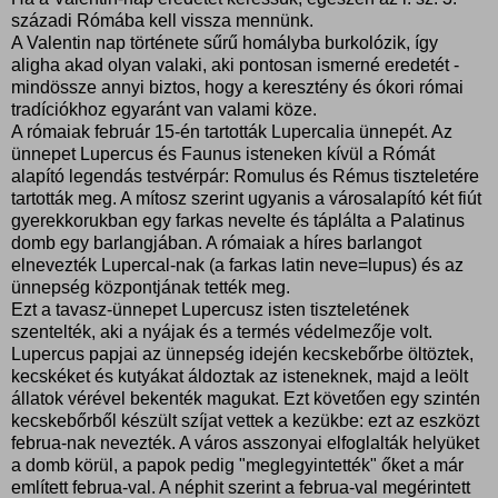
századi Rómába kell vissza mennünk.
A Valentin nap története sűrű homályba burkolózik, így
aligha akad olyan valaki, aki pontosan ismerné eredetét -
mindössze annyi biztos, hogy a keresztény és ókori római
tradíciókhoz egyaránt van valami köze.
A rómaiak február 15-én tartották Lupercalia ünnepét. Az
ünnepet Lupercus és Faunus isteneken kívül a Rómát
alapító legendás testvérpár: Romulus és Rémus tiszteletére
tartották meg. A mítosz szerint ugyanis a városalapító két fiút
gyerekkorukban egy farkas nevelte és táplálta a Palatinus
domb egy barlangjában. A rómaiak a híres barlangot
elnevezték Lupercal-nak (a farkas latin neve=lupus) és az
ünnepség központjának tették meg.
Ezt a tavasz-ünnepet Lupercusz isten tiszteletének
szentelték, aki a nyájak és a termés védelmezője volt.
Lupercus papjai az ünnepség idején kecskebőrbe öltöztek,
kecskéket és kutyákat áldoztak az isteneknek, majd a leölt
állatok vérével bekenték magukat. Ezt követően egy szintén
kecskebőrből készült szíjat vettek a kezükbe: ezt az eszközt
februa-nak nevezték. A város asszonyai elfoglalták helyüket
a domb körül, a papok pedig "meglegyintették" őket a már
említett februa-val. A néphit szerint a februa-val megérintett