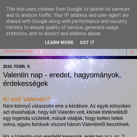
This site uses cookies from Google to deliver its services
Garffyka
and to analyze traffic. Your IP address and user-agent are
shared with Google along with performance and security
metrics to ensure quality of service, generate usage
Szösszenetek a konyhámból, az életemből. Mosollyal,
statistics, and to detect and address abuse.
receptekkel, vidámsággal, marcipánnal, csokival.
LEARN MORE
GOT IT
▼
2010. FEBR. 9.
Valentin nap - eredet, hagyományok,
érdekességek
Ki volt Valentin?
Nem könnyű válaszolni erre a kérdésre. Az egyik könyvben
azt olvashatjuk, hogy két Valentin volt, kiknek történetéből
egy legenda született, mások vitatják, hogy ketten lettek
volna, egyes források viszont három Valentinről beszélnek.
Ha a Valentin-nap eredetét keressük, egészen az i. sz. 3.