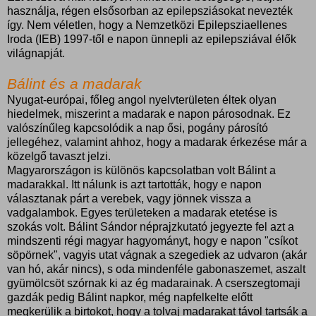
használja, régen elsősorban az epilepsziásokat nevezték
így. Nem véletlen, hogy a Nemzetközi Epilepsziaellenes
Iroda (IEB) 1997-től e napon ünnepli az epilepsziával élők
világnapját.
Bálint és a madarak
Nyugat-európai, főleg angol nyelvterületen éltek olyan
hiedelmek, miszerint a madarak e napon párosodnak. Ez
valószínűleg kapcsolódik a nap ősi, pogány párosító
jellegéhez, valamint ahhoz, hogy a madarak érkezése már a
közelgő tavaszt jelzi.
Magyarországon is különös kapcsolatban volt Bálint a
madarakkal. Itt nálunk is azt tartották, hogy e napon
választanak párt a verebek, vagy jönnek vissza a
vadgalambok. Egyes területeken a madarak etetése is
szokás volt. Bálint Sándor néprajzkutató jegyezte fel azt a
mindszenti régi magyar hagyományt, hogy e napon "csíkot
söpörnek", vagyis utat vágnak a szegediek az udvaron (akár
van hó, akár nincs), s oda mindenféle gabonaszemet, aszalt
gyümölcsöt szórnak ki az ég madarainak. A cserszegtomaji
gazdák pedig Bálint napkor, még napfelkelte előtt
megkerülik a birtokot, hogy a tolvaj madarakat távol tartsák a