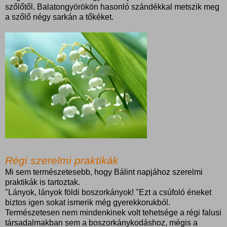
szőlőtől. Balatongyörökön hasonló szándékkal metszik meg
a szőlő négy sarkán a tőkéket.
Régi szerelmi praktikák
Mi sem természetesebb, hogy Bálint napjához szerelmi
praktikák is tartoztak.
"Lányok, lányok földi boszorkányok! "Ezt a csúfoló éneket
biztos igen sokat ismerik még gyerekkorukból.
Természetesen nem mindenkinek volt tehetsége a régi falusi
társadalmakban sem a boszorkánykodáshoz, mégis a