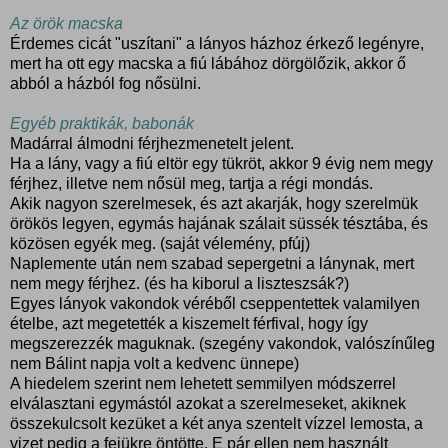
Az örök macska
Érdemes cicát "uszítani" a lányos házhoz érkező legényre,
mert ha ott egy macska a fiú lábához dörgölőzik, akkor ő
abból a házból fog nősülni.
Egyéb praktikák, babonák
Madárral álmodni férjhezmenetelt jelent.
Ha a lány, vagy a fiú eltör egy tükröt, akkor 9 évig nem megy
férjhez, illetve nem nősül meg, tartja a régi mondás.
Akik nagyon szerelmesek, és azt akarják, hogy szerelmük
örökös legyen, egymás hajának szálait süssék tésztába, és
közösen egyék meg. (saját vélemény, pfúj)
Naplemente után nem szabad sepergetni a lánynak, mert
nem megy férjhez. (és ha kiborul a liszteszsák?)
Egyes lányok vakondok véréből cseppentettek valamilyen
ételbe, azt megetették a kiszemelt férfival, hogy így
megszerezzék maguknak. (szegény vakondok, valószínűleg
nem Bálint napja volt a kedvenc ünnepe)
A hiedelem szerint nem lehetett semmilyen módszerrel
elválasztani egymástól azokat a szerelmeseket, akiknek
összekulcsolt kezüket a két anya szentelt vízzel lemosta, a
vizet pedig a fejükre öntötte. E pár ellen nem használt