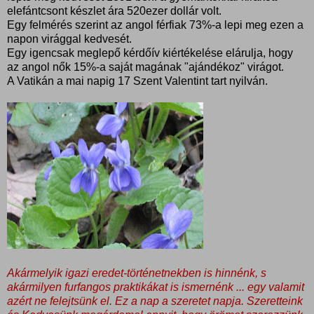
elefántcsont készlet ára 520ezer dollár volt.
Egy felmérés szerint az angol férfiak 73%-a lepi meg ezen a
napon virággal kedvesét.
Egy igencsak meglepő kérdőív kiértékelése elárulja, hogy
az angol nők 15%-a saját magának "ajándékoz" virágot.
A Vatikán a mai napig 17 Szent Valentint tart nyilván.
Akármelyik igazi eredet-történetnekben is hinnénk, s
akármilyen furfangos praktikákat is ismernénk ... egy valamit
azért ne felejtsünk el. Ez a nap a szeretet napja. Szeretteink