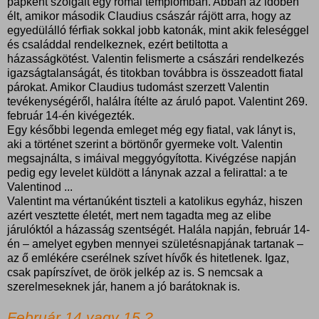
papként szolgált egy római templomban. Abban az időben
élt, amikor második Claudius császár rájött arra, hogy az
egyedülálló férfiak sokkal jobb katonák, mint akik feleséggel
és családdal rendelkeznek, ezért betiltotta a
házasságkötést. Valentin felismerte a császári rendelkezés
igazságtalanságát, és titokban továbbra is összeadott fiatal
párokat. Amikor Claudius tudomást szerzett Valentin
tevékenységéről, halálra ítélte az áruló papot. Valentint 269.
február 14-én kivégezték.
Egy későbbi legenda emleget még egy fiatal, vak lányt is,
aki a történet szerint a börtönőr gyermeke volt. Valentin
megsajnálta, s imáival meggyógyította. Kivégzése napján
pedig egy levelet küldött a lánynak azzal a felirattal: a te
Valentinod ...
Valentint ma vértanúként tiszteli a katolikus egyház, hiszen
azért vesztette életét, mert nem tagadta meg az elibe
járulóktól a házasság szentségét. Halála napján, február 14-
én – amelyet egyben mennyei születésnapjának tartanak –
az ő emlékére cserélnek szívet hívők és hitetlenek. Igaz,
csak papírszívet, de örök jelkép az is. S nemcsak a
szerelmeseknek jár, hanem a jó barátoknak is.
Február 14 vagy 15 ?