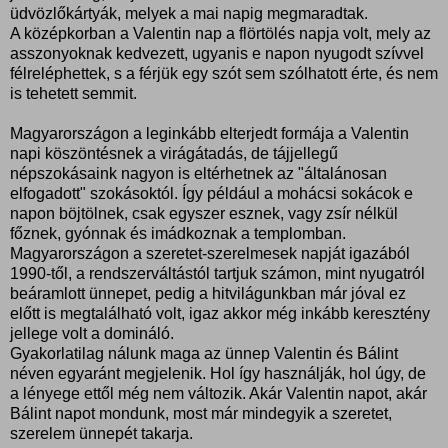
üdvözlőkártyák, melyek a mai napig megmaradtak.
A középkorban a Valentin nap a flörtölés napja volt, mely az
asszonyoknak kedvezett, ugyanis e napon nyugodt szívvel
félreléphettek, s a férjük egy szót sem szólhatott érte, és nem
is tehetett semmit.
Magyarországon a leginkább elterjedt formája a Valentin
napi köszöntésnek a virágátadás, de tájjellegű
népszokásaink nagyon is eltérhetnek az "általánosan
elfogadott" szokásoktól. Így például a mohácsi sokácok e
napon böjtölnek, csak egyszer esznek, vagy zsír nélkül
főznek, gyónnak és imádkoznak a templomban.
Magyarországon a szeretet-szerelmesek napját igazából
1990-től, a rendszerváltástól tartjuk számon, mint nyugatról
beáramlott ünnepet, pedig a hitvilágunkban már jóval ez
előtt is megtalálható volt, igaz akkor még inkább keresztény
jellege volt a domináló.
Gyakorlatilag nálunk maga az ünnep Valentin és Bálint
néven egyaránt megjelenik. Hol így használják, hol úgy, de
a lényege ettől még nem változik. Akár Valentin napot, akár
Bálint napot mondunk, most már mindegyik a szeretet,
szerelem ünnepét takarja.