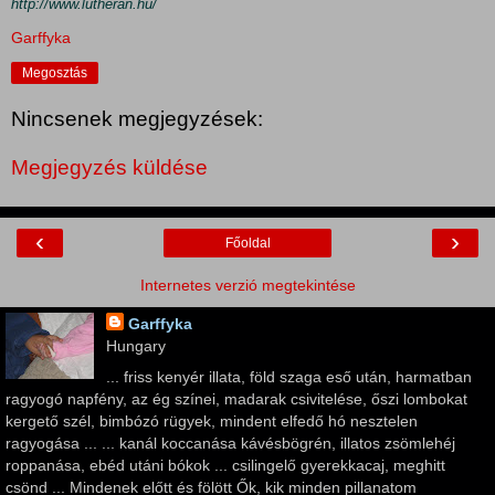
http://www.lutheran.hu/
Garffyka
Megosztás
Nincsenek megjegyzések:
Megjegyzés küldése
‹
›
Főoldal
Internetes verzió megtekintése
Garffyka
Hungary
... friss kenyér illata, föld szaga eső után, harmatban
ragyogó napfény, az ég színei, madarak csivitelése, őszi lombokat
kergető szél, bimbózó rügyek, mindent elfedő hó nesztelen
ragyogása ... ... kanál koccanása kávésbögrén, illatos zsömlehéj
roppanása, ebéd utáni bókok ... csilingelő gyerekkacaj, meghitt
csönd ... Mindenek előtt és fölött Ők, kik minden pillanatom