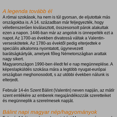
A legenda tovább él
A római szokások, ha nem is túl gyorsan, de eljutottak más
országokba is. A 14. században már feljegyezték, hogy
véletlenszerűen kiválasztott, összesorsolt párok alakultak
ezen a napon. 1446-ban már az angolok is ünnepelték ezt a
napot. Az 1700-as években divatossá váltak a Valentin-
verseskötetek. Az 1780-as évektől pedig elterjedtek e
speciális alkalomra nyomtatott, úgynevezett
barátságkártyák, amelyek főleg Németországban arattak
nagy sikert.
Magyarországon 1990-ben éledt fel e nap megünneplése. A
képeslapküldés szokása mára a legtöbb nyugat-európai
országban meghonosodott, s az utóbbi években nálunk is
elterjedt.
Február 14-én Szent Bálint (Valentin) neven napján, az mátír
szent emlékére az emberek megajándékozzák szeretteiket
és megünneplik a szerelmesek napját.
Bálint napi magyar nép/hagyományok