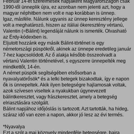
Február 14-ét szerelmesek napjaként Magyarországon csak
1990-től ünneplik újra, ez azonban nem jelenti azt, hogy a
magyar néphitben nem volt e nap korábban is ünnep.
Igaz, másféle. Nálunk ugyanis az ünnep keresztény jellege
volt a meghatározó, hiszen az itáliai ókeresztény vértanú,
Valentin (=Bálint) legendáját nálunk is ismerték. Olvasható
az Érdy-kódexben is.
Eljutott hozzánk egy másik Bálint-történet is egy
németországi püspökről, akinek az ünnepe eredetileg január
7-hez kapcsolódott. Az ő alakja később összeolvadt a
vértanú Valentin történetével, s egyszerre ünnepelték meg
mindkettőt, 14-én.
A német püspök segítségében elsősorban a
nyavalyatörősök* és a lelki betegek bizakodtak, így e napon
ők is ünnepeltek. Akik ilyen betegségre hajlamosak voltak,
azok szívesen viseltek a nyakukban úgynevezett
bálintkeresztet, vagy frászkeresztet, amely a betegség
elriasztására szolgált.
Bálint napjához időjóslás is tartozott. Azt tartották, ha hideg,
száraz idő van ezen a napon, akkor jó lesz az évi termés.
*Nyavalya
Ezt a szót a mai köznyelv mindenféle betegségre, bajra