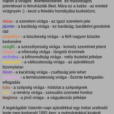
napon a virágok "felértékelődnek" és másodlagos
jelentéssel is felruházták őket. Mára ez a tudás - az eredeti
virágnyelv :) - kezd a feledés homályába burkolózni.
rózsa
- a szerelem virága - az igazi szerelem jele
jázmin
- a barátság virága - ez barátság, barátként gondolok
rád
amarillisz
- a büszkeség virága - a férfi nagyon büszke
kedvesére
szegfű
- a szeszélyesség virága - komoly szerelmet jelent
tulipán
- a nőiesség virága - lángoló érzelmek
orchidea
- a kifinomultság virága - mély tisztelet jelképe
margaréta
- a változatosság virága - az ajándékozó
bizonytalan
liliom
- a kacérság virága - csalfaság jele lehet
magnólia
- a természetesség virága - őszinte befogadás-
elfogadás
kála
- a szépség virága - hódolat a szépségnek
írisz
- a remény virága - szexuális üzenetet hordoz
begónia
- a jövő virága - a vágyakozás jelképe
A legdrágább Valentin napi ajándékkal egy indiai uralkodó
lepte meg kedvesét 1891-ben: a gyémántokkal kirakott