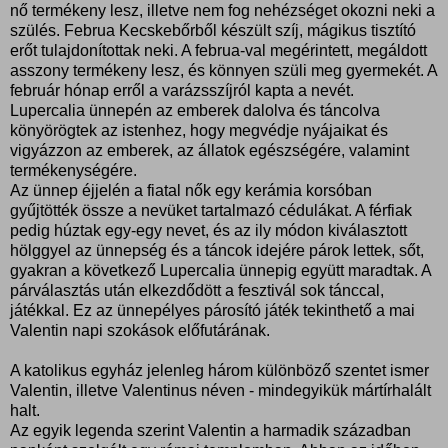
nő termékeny lesz, illetve nem fog nehézséget okozni neki a
szülés.
Februa Kecskebőrből készült szíj, mágikus tisztító
erőt tulajdonítottak neki. A februa-val megérintett, megáldott
asszony termékeny lesz, és könnyen szüli meg gyermekét. A
február hónap erről a varázsszíjról kapta a nevét.
Lupercalia ünnepén az emberek dalolva és táncolva
könyörögtek az istenhez, hogy megvédje nyájaikat és
vigyázzon az emberek, az állatok egészségére, valamint
termékenységére.
Az ünnep éjjelén a fiatal nők egy kerámia korsóban
gyűjtötték össze a nevüket tartalmazó cédulákat. A férfiak
pedig húztak egy-egy nevet, és az ily módon kiválasztott
hölggyel az ünnepség és a táncok idejére párok lettek, sőt,
gyakran a következő Lupercalia ünnepig együtt maradtak. A
párválasztás után elkezdődött a fesztivál sok tánccal,
játékkal. Ez az ünnepélyes párosító játék tekinthető a mai
Valentin napi szokások előfutárának.
A katolikus egyház jelenleg három különböző szentet ismer
Valentin, illetve Valentinus néven - mindegyikük mártírhalált
halt.
Az egyik legenda szerint Valentin a harmadik században