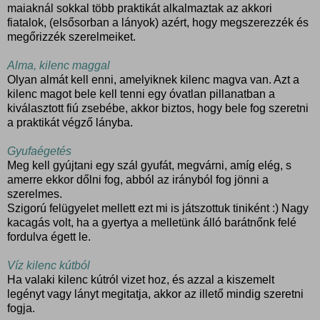
maiaknál sokkal több praktikát alkalmaztak az akkori
fiatalok, (elsősorban a lányok) azért, hogy megszerezzék és
megőrizzék szerelmeiket.
Alma, kilenc maggal
Olyan almát kell enni, amelyiknek kilenc magva van. Azt a
kilenc magot bele kell tenni egy óvatlan pillanatban a
kiválasztott fiú zsebébe, akkor biztos, hogy bele fog szeretni
a praktikát végző lányba.
Gyufaégetés
Meg kell gyújtani egy szál gyufát, megvárni, amíg elég, s
amerre ekkor dőlni fog, abból az irányból fog jönni a
szerelmes.
Szigorú felügyelet mellett ezt mi is játszottuk tiniként :) Nagy
kacagás volt, ha a gyertya a melletünk álló barátnőnk felé
fordulva égett le.
Víz kilenc kútból
Ha valaki kilenc kútról vizet hoz, és azzal a kiszemelt
legényt vagy lányt megitatja, akkor az illető mindig szeretni
fogja.