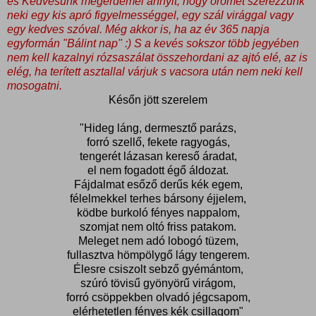
és Kedvesünk megérdemel annyit, hogy örömet szerezzünk
neki egy kis apró figyelmességgel, egy szál virággal vagy
egy kedves szóval. Még akkor is, ha az év 365 napja
egyformán "Bálint nap" :) S a kevés sokszor több jegyében
nem kell kazalnyi rózsaszálat összehordani az ajtó elé, az is
elég, ha terített asztallal várjuk s vacsora után nem neki kell
mosogatni.
Későn jött szerelem
"Hideg láng, dermesztő parázs,
forró szellő, fekete ragyogás,
tengerét lázasan kereső áradat,
el nem fogadott égő áldozat.
Fájdalmat esőző derűs kék egem,
félelmekkel terhes bársony éjjelem,
ködbe burkoló fényes nappalom,
szomjat nem oltó friss patakom.
Meleget nem adó lobogó tüzem,
fullasztva hömpölygő lágy tengerem.
Élesre csiszolt sebző gyémántom,
szúró tövisű gyönyörű virágom,
forró csöppekben olvadó jégcsapom,
elérhetetlen fényes kék csillagom"