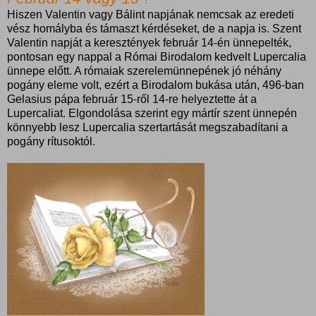
Hiszen Valentin vagy Bálint napjának nemcsak az eredeti
vész homályba és támaszt kérdéseket, de a napja is. Szent
Valentin napját a keresztények február 14-én ünnepelték,
pontosan egy nappal a Római Birodalom kedvelt Lupercalia
ünnepe előtt. A rómaiak szerelemünnepének jó néhány
pogány eleme volt, ezért a Birodalom bukása után, 496-ban
Gelasius pápa február 15-ről 14-re helyeztette át a
Lupercaliat. Elgondolása szerint egy mártír szent ünnepén
könnyebb lesz Lupercalia szertartását megszabadítani a
pogány rítusoktól.