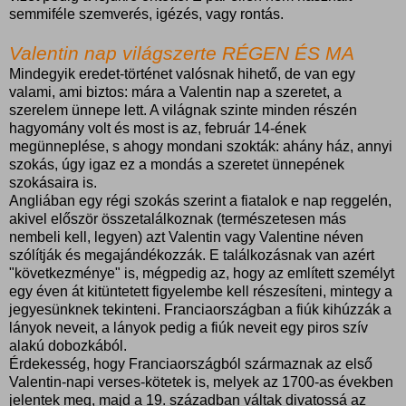
semmiféle szemverés, igézés, vagy rontás.
Valentin nap világszerte RÉGEN ÉS MA
Mindegyik eredet-történet valósnak hihető, de van egy
valami, ami biztos: mára a Valentin nap a szeretet, a
szerelem ünnepe lett. A világnak szinte minden részén
hagyomány volt és most is az, február 14-ének
megünneplése, s ahogy mondani szokták: ahány ház, annyi
szokás, úgy igaz ez a mondás a szeretet ünnepének
szokásaira is.
Angliában egy régi szokás szerint a fiatalok e nap reggelén,
akivel először összetalálkoznak (természetesen más
nembeli kell, legyen) azt Valentin vagy Valentine néven
szólítják és megajándékozzák. E találkozásnak van azért
"következménye" is, mégpedig az, hogy az említett személyt
egy éven át kitüntetett figyelembe kell részesíteni, mintegy a
jegyesünknek tekinteni. Franciaországban a fiúk kihúzzák a
lányok neveit, a lányok pedig a fiúk neveit egy piros szív
alakú dobozkából.
Érdekesség, hogy Franciaországból származnak az első
Valentin-napi verses-kötetek is, melyek az 1700-as években
jelentek meg, majd a 19. században váltak divatossá az